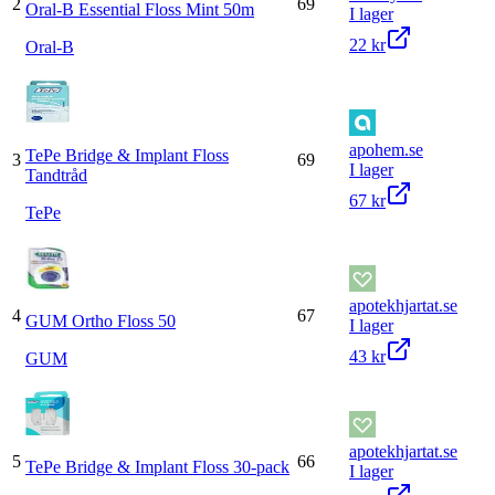
2
69
Oral-B Essential Floss Mint 50m
I lager
22 kr
Oral-B
apohem.se
TePe Bridge & Implant Floss
3
69
I lager
Tandtråd
67 kr
TePe
apotekhjartat.se
4
67
GUM Ortho Floss 50
I lager
43 kr
GUM
apotekhjartat.se
5
66
TePe Bridge & Implant Floss 30-pack
I lager