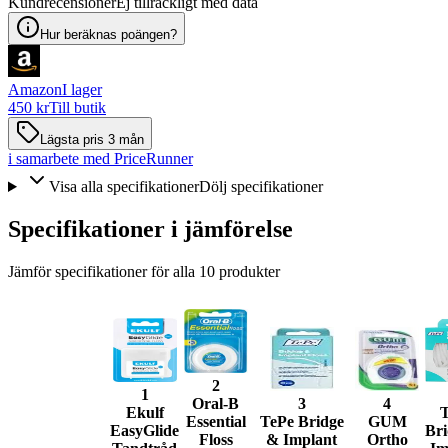
Kundrecensioner
Ej tillräckligt med data
Hur beräknas poängen?
Amazon
I lager
450 kr
Till butik
Lägsta pris 3 mån
i samarbete med PriceRunner
Visa alla specifikationer
Dölj specifikationer
Specifikationer i jämförelse
Jämför specifikationer för alla
10
produkter
2
1
Oral-B
3
4
Ekulf
T
Essential
TePe Bridge
GUM
EasyGlide
Br
Floss
& Implant
Ortho