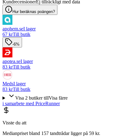
Kundrecensioner
Ej tillräckligt med data
Hur beräknas poängen?
apohem.se
I lager
67 kr
Till butik
-6%
apotea.se
I lager
83 kr
Till butik
Meds
I lager
83 kr
Till butik
Visa
2
butiker
till
Visa färre
i samarbete med PriceRunner
Visste du att
Medianpriset bland 157 tandtrådar ligger på 59 kr.