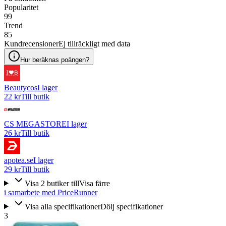
Popularitet
99
Trend
85
Kundrecensioner
Ej tillräckligt med data
Hur beräknas poängen?
Beautycos
I lager
22 kr
Till butik
CS MEGASTORE
I lager
26 kr
Till butik
apotea.se
I lager
29 kr
Till butik
Visa
2
butiker
till
Visa färre
i samarbete med PriceRunner
Visa alla specifikationer
Dölj specifikationer
3