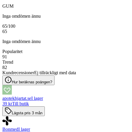
GUM
Inga omdömen ännu
65
/100
65
Inga omdömen ännu
Popularitet
91
Trend
82
Kundrecensioner
Ej tillräckligt med data
Hur beräknas poängen?
apotekhjartat.se
I lager
39 kr
Till butik
Lägsta pris 3 mån
Bonmed
I lager