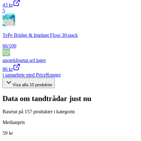
43 kr
5
TePe Bridge & Implant Floss 30-pack
66
/100
apotekhjartat.se
I lager
86 kr
i samarbete med PriceRunner
Visa alla
10
produkter
Data om
tandtrådar
just nu
Baserat på
157
produkter i kategorin
Medianpris
59 kr