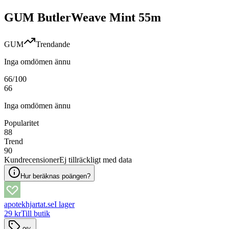
GUM ButlerWeave Mint 55m
GUM
Trendande
Inga omdömen ännu
66
/100
66
Inga omdömen ännu
Popularitet
88
Trend
90
Kundrecensioner
Ej tillräckligt med data
Hur beräknas poängen?
apotekhjartat.se
I lager
29 kr
Till butik