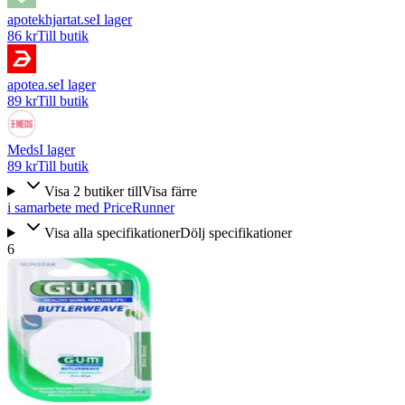
apotekhjartat.se
I lager
86 kr
Till butik
apotea.se
I lager
89 kr
Till butik
Meds
I lager
89 kr
Till butik
Visa
2
butiker
till
Visa färre
i samarbete med PriceRunner
Visa alla specifikationer
Dölj specifikationer
6