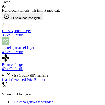
Trend
90
Kundrecensioner
Ej tillräckligt med data
Hur beräknas poängen?
DOZ Apotek
I lager
33 kr
Till butik
apotekhjartat.se
I lager
40 kr
Till butik
Bonmed
I lager
49 kr
Till butik
Visa
1
butik
till
Visa färre
i samarbete med PriceRunner
Vinnare i
1
kategori
1
.
Bästa veganska tandtråden