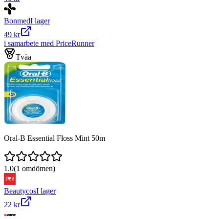
Bonmed
I lager
49 kr
i samarbete med PriceRunner
Tvåa
Oral-B Essential Floss Mint 50m
1.0
(
1
omdömen)
Beautycos
I lager
22 kr