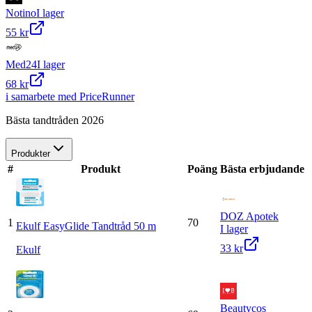
Notino
I lager
55 kr
Med24
I lager
68 kr
i samarbete med PriceRunner
Bästa tandtråden 2026
Produkter
#
Produkt
Poäng
Bästa erbjudande
DOZ Apotek
1
70
Ekulf EasyGlide Tandtråd 50 m
I lager
33 kr
Ekulf
Beautycos