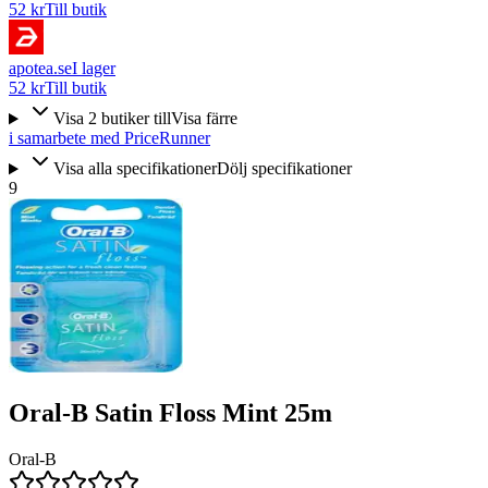
52 kr
Till butik
apotea.se
I lager
52 kr
Till butik
Visa
2
butiker
till
Visa färre
i samarbete med PriceRunner
Visa alla specifikationer
Dölj specifikationer
9
Oral-B Satin Floss Mint 25m
Oral-B