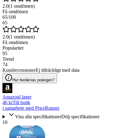
2.0
(
1
omdömen)
Få omdömen
65
/100
65
2.0
(
1
omdömen)
Få omdömen
Popularitet
95
Trend
74
Kundrecensioner
Ej tillräckligt med data
Hur beräknas poängen?
Amazon
I lager
46 kr
Till butik
i samarbete med PriceRunner
Visa alla specifikationer
Dölj specifikationer
10