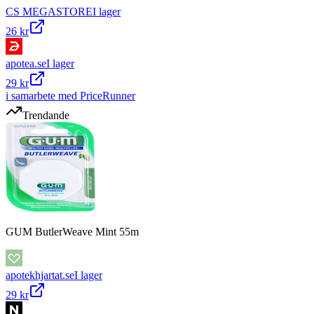
CS MEGASTORE
I lager
26 kr
apotea.se
I lager
29 kr
i samarbete med PriceRunner
Trendande
GUM ButlerWeave Mint 55m
apotekhjartat.se
I lager
29 kr