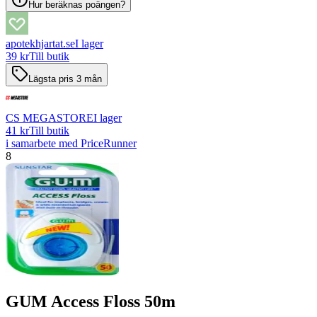
Hur beräknas poängen?
apotekhjartat.se
I lager
39 kr
Till butik
Lägsta pris 3 mån
CS MEGASTORE
I lager
41 kr
Till butik
i samarbete med PriceRunner
8
GUM Access Floss 50m