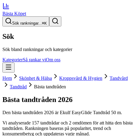
Bästa Köpet
Sök rankningar...
⌘
K
Sök
Sök bland rankningar och kategorier
Kategorier
Så rankar vi
Om oss
Hem
Skönhet & Hälsa
Kroppsvård & Hygien
Tandvård
Tandtråd
Bästa tandtråden
Bästa tandtråden
2026
Den
bästa tandtråden
2026
är
Ekulf EasyGlide Tandtråd 50 m
.
Vi analyserade
157
tandtrådar
och 2 omdömen
för att hitta
den
bästa
tandtråden
. Rankningen baseras på popularitet, trend och
konsumentbetyg och uppdateras varje månad.