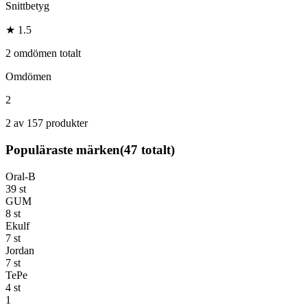
Snittbetyg
★ 1.5
2 omdömen totalt
Omdömen
2
2 av 157 produkter
Populäraste märken
(
47
totalt)
Oral-B
39
st
GUM
8
st
Ekulf
7
st
Jordan
7
st
TePe
4
st
1