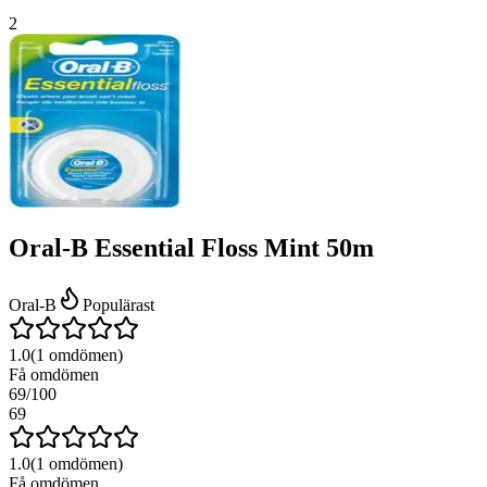
2
Oral-B Essential Floss Mint 50m
Oral-B
Populärast
1.0
(
1
omdömen)
Få omdömen
69
/100
69
1.0
(
1
omdömen)
Få omdömen