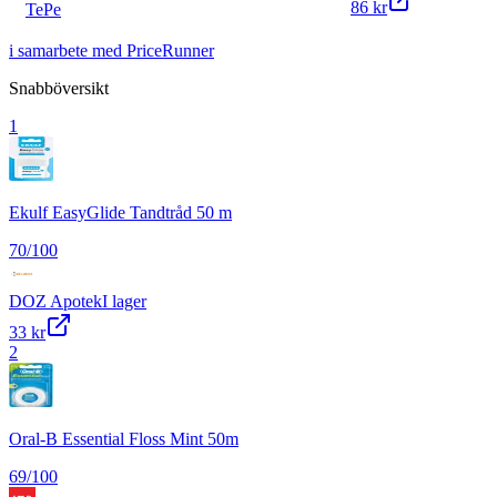
86 kr
TePe
i samarbete med PriceRunner
Snabböversikt
1
Ekulf EasyGlide Tandtråd 50 m
70
/100
DOZ Apotek
I lager
33 kr
2
Oral-B Essential Floss Mint 50m
69
/100