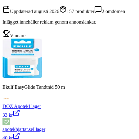
Uppdaterad
augusti 2026
157
produkter
2
omdömen
Inlägget innehåller reklam genom annonslänkar.
Vinnare
Ekulf EasyGlide Tandtråd 50 m
DOZ Apotek
I lager
33 kr
apotekhjartat.se
I lager
40 kr