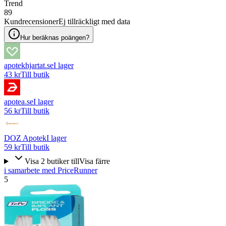
Trend
89
Kundrecensioner
Ej tillräckligt med data
Hur beräknas poängen?
apotekhjartat.se
I lager
43 kr
Till butik
apotea.se
I lager
56 kr
Till butik
DOZ Apotek
I lager
59 kr
Till butik
Visa
2
butiker
till
Visa färre
i samarbete med PriceRunner
5