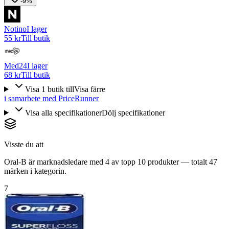
-9%
Notino
I lager
55 kr
Till butik
Med24
I lager
68 kr
Till butik
Visa
1
butik
till
Visa färre
i samarbete med PriceRunner
Visa alla specifikationer
Dölj specifikationer
Visste du att
Oral-B är marknadsledare med 4 av topp 10 produkter — totalt 47
märken i kategorin.
7