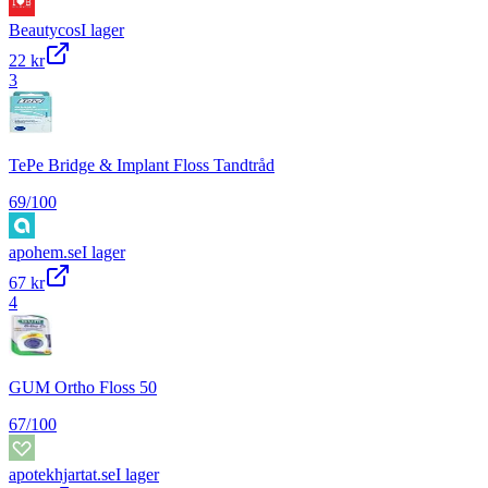
Beautycos
I lager
22 kr
3
TePe Bridge & Implant Floss Tandtråd
69
/100
apohem.se
I lager
67 kr
4
GUM Ortho Floss 50
67
/100
apotekhjartat.se
I lager