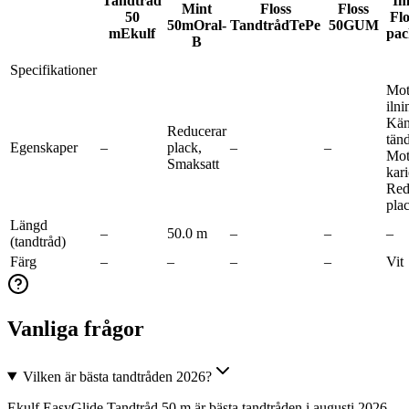
Tandtråd
Im
Mint
Floss
Floss
50
Flo
50m
Oral-
Tandtråd
TePe
50
GUM
m
Ekulf
pac
B
Specifikationer
Mot
ilni
Kän
Reducerar
tänd
Egenskaper
–
plack,
–
–
Mot
Smaksatt
kari
Red
pla
Längd
–
50.0 m
–
–
–
(tandtråd)
Färg
–
–
–
–
Vit
Vanliga frågor
Vilken är bästa tandtråden 2026?
Ekulf EasyGlide Tandtråd 50 m är bästa tandtråden i augusti 2026,