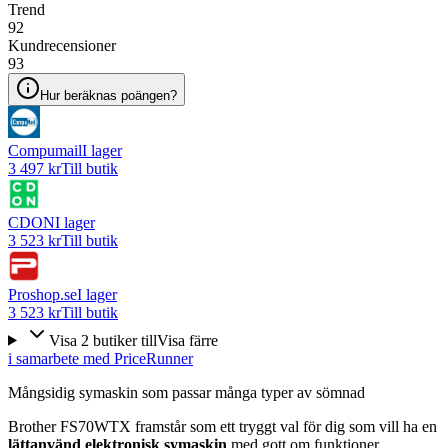
Trend
92
Kundrecensioner
93
Hur beräknas poängen?
Compumail
I lager
3 497 kr
Till butik
CDON
I lager
3 523 kr
Till butik
Proshop.se
I lager
3 523 kr
Till butik
Visa
2
butiker
till
Visa färre
i samarbete med PriceRunner
Mångsidig symaskin som passar många typer av sömnad
Brother FS70WTX framstår som ett tryggt val för dig som vill ha en
lättanvänd elektronisk symaskin
med gott om funktioner.