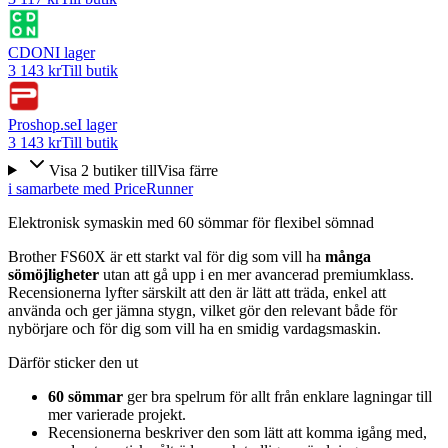
CDON
I lager
3 143 kr
Till butik
Proshop.se
I lager
3 143 kr
Till butik
Visa
2
butiker
till
Visa färre
i samarbete med PriceRunner
Elektronisk symaskin med 60 sömmar för flexibel sömnad
Brother FS60X är ett starkt val för dig som vill ha
många
sömöjligheter
utan att gå upp i en mer avancerad premiumklass.
Recensionerna lyfter särskilt att den är lätt att träda, enkel att
använda och ger jämna stygn, vilket gör den relevant både för
nybörjare och för dig som vill ha en smidig vardagsmaskin.
Därför sticker den ut
60 sömmar
ger bra spelrum för allt från enklare lagningar till
mer varierade projekt.
Recensionerna beskriver den som lätt att komma igång med,