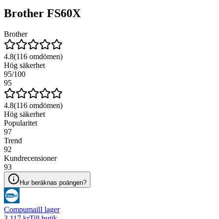
Brother FS60X
Brother
4.8
(
116
omdömen)
Hög säkerhet
95
/100
95
4.8
(
116
omdömen)
Hög säkerhet
Popularitet
97
Trend
92
Kundrecensioner
93
Hur beräknas poängen?
Compumail
I lager
3 117 kr
Till butik