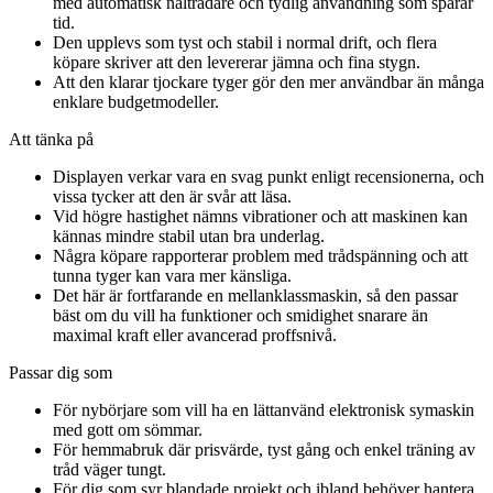
med automatisk nålträdare och tydlig användning som sparar
tid.
Den upplevs som tyst och stabil i normal drift, och flera
köpare skriver att den levererar jämna och fina stygn.
Att den klarar tjockare tyger gör den mer användbar än många
enklare budgetmodeller.
Att tänka på
Displayen verkar vara en svag punkt enligt recensionerna, och
vissa tycker att den är svår att läsa.
Vid högre hastighet nämns vibrationer och att maskinen kan
kännas mindre stabil utan bra underlag.
Några köpare rapporterar problem med trådspänning och att
tunna tyger kan vara mer känsliga.
Det här är fortfarande en mellanklassmaskin, så den passar
bäst om du vill ha funktioner och smidighet snarare än
maximal kraft eller avancerad proffsnivå.
Passar dig som
För nybörjare som vill ha en lättanvänd elektronisk symaskin
med gott om sömmar.
För hemmabruk där prisvärde, tyst gång och enkel träning av
tråd väger tungt.
För dig som syr blandade projekt och ibland behöver hantera