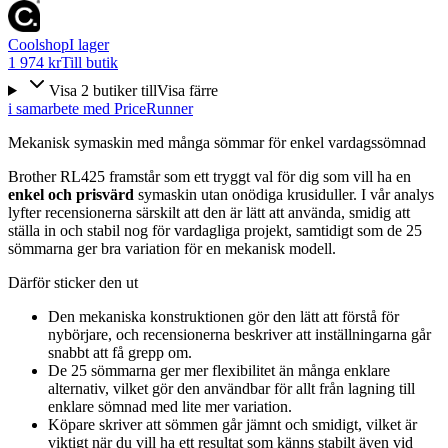
Coolshop
I lager
1 974 kr
Till butik
Visa
2
butiker
till
Visa färre
i samarbete med PriceRunner
Mekanisk symaskin med många sömmar för enkel vardagssömnad
Brother RL425 framstår som ett tryggt val för dig som vill ha en
enkel och prisvärd
symaskin utan onödiga krusiduller. I vår analys
lyfter recensionerna särskilt att den är lätt att använda, smidig att
ställa in och stabil nog för vardagliga projekt, samtidigt som de 25
sömmarna ger bra variation för en mekanisk modell.
Därför sticker den ut
Den mekaniska konstruktionen gör den lätt att förstå för
nybörjare, och recensionerna beskriver att inställningarna går
snabbt att få grepp om.
De 25 sömmarna ger mer flexibilitet än många enklare
alternativ, vilket gör den användbar för allt från lagning till
enklare sömnad med lite mer variation.
Köpare skriver att sömmen går jämnt och smidigt, vilket är
viktigt när du vill ha ett resultat som känns stabilt även vid