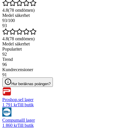
4.8
(
78
omdömen)
Medel säkerhet
93
/100
93
4.8
(
78
omdömen)
Medel säkerhet
Popularitet
92
Trend
96
Kundrecensioner
91
Hur beräknas poängen?
Proshop.se
I lager
1 791 kr
Till butik
Compumail
I lager
1 860 kr
Till butik