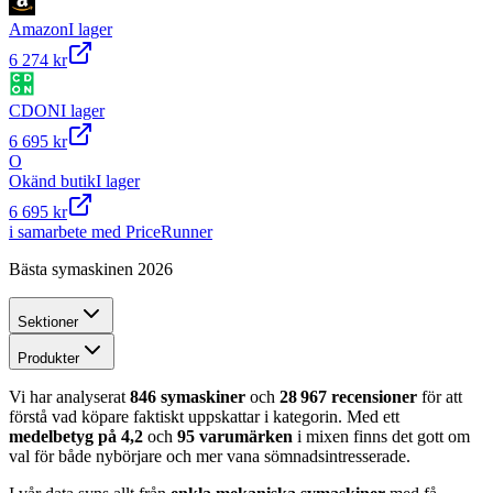
Amazon
I lager
6 274 kr
CDON
I lager
6 695 kr
O
Okänd butik
I lager
6 695 kr
i samarbete med PriceRunner
Bästa symaskinen 2026
Sektioner
Produkter
Vi har analyserat
846 symaskiner
och
28 967 recensioner
för att
förstå vad köpare faktiskt uppskattar i kategorin. Med ett
medelbetyg på 4,2
och
95 varumärken
i mixen finns det gott om
val för både nybörjare och mer vana sömnadsintresserade.