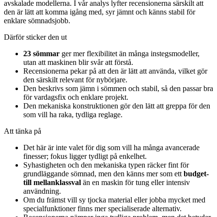
avskalade modellerna. I vår analys lyfter recensionerna särskilt att
den är lätt att komma igång med, syr jämnt och känns stabil för
enklare sömnadsjobb.
Därför sticker den ut
23 sömmar
ger mer flexibilitet än många instegsmodeller,
utan att maskinen blir svår att förstå.
Recensionerna pekar på att den är lätt att använda, vilket gör
den särskilt relevant för nybörjare.
Den beskrivs som jämn i sömmen och stabil, så den passar bra
för vardagsfix och enklare projekt.
Den mekaniska konstruktionen gör den lätt att greppa för den
som vill ha raka, tydliga reglage.
Att tänka på
Det här är inte valet för dig som vill ha många avancerade
finesser; fokus ligger tydligt på enkelhet.
Syhastigheten och den mekaniska typen räcker fint för
grundläggande sömnad, men den känns mer som ett
budget-
till mellanklassval
än en maskin för tung eller intensiv
användning.
Om du främst vill sy tjocka material eller jobba mycket med
specialfunktioner finns mer specialiserade alternativ.