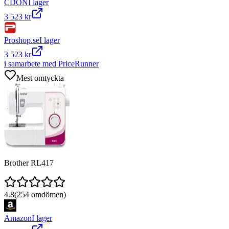
CDON
I lager
3 523 kr
Proshop.se
I lager
3 523 kr
i samarbete med PriceRunner
Mest omtyckta
Brother RL417
4.8
(
254
omdömen)
Amazon
I lager