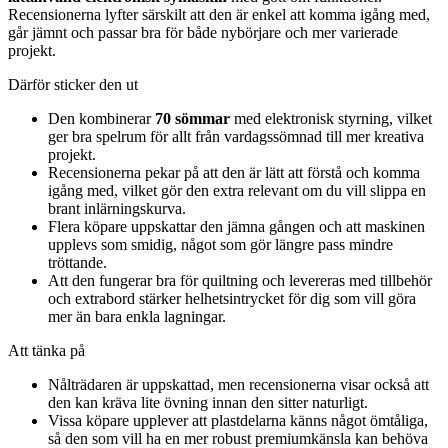
Recensionerna lyfter särskilt att den är enkel att komma igång med,
går jämnt och passar bra för både nybörjare och mer varierade
projekt.
Därför sticker den ut
Den kombinerar
70 sömmar
med elektronisk styrning, vilket
ger bra spelrum för allt från vardagssömnad till mer kreativa
projekt.
Recensionerna pekar på att den är lätt att förstå och komma
igång med, vilket gör den extra relevant om du vill slippa en
brant inlärningskurva.
Flera köpare uppskattar den jämna gången och att maskinen
upplevs som smidig, något som gör längre pass mindre
tröttande.
Att den fungerar bra för quiltning och levereras med tillbehör
och extrabord stärker helhetsintrycket för dig som vill göra
mer än bara enkla lagningar.
Att tänka på
Nålträdaren är uppskattad, men recensionerna visar också att
den kan kräva lite övning innan den sitter naturligt.
Vissa köpare upplever att plastdelarna känns något ömtåliga,
så den som vill ha en mer robust premiumkänsla kan behöva