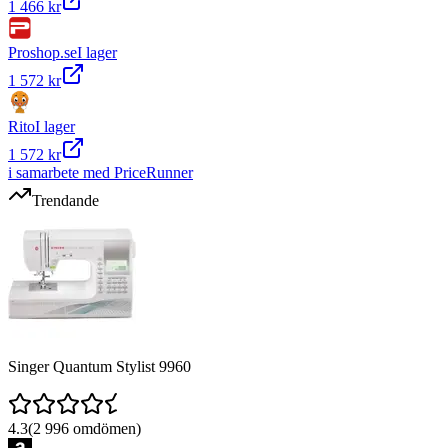
1 466 kr
Proshop.se
I lager
1 572 kr
Rito
I lager
1 572 kr
i samarbete med PriceRunner
Trendande
Singer Quantum Stylist 9960
4.3
(
2 996
omdömen)