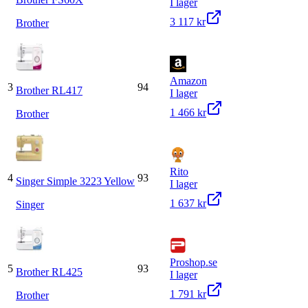
I lager
3 117 kr
Brother
Amazon
3
94
Brother RL417
I lager
1 466 kr
Brother
Rito
4
93
Singer Simple 3223 Yellow
I lager
1 637 kr
Singer
Proshop.se
5
93
Brother RL425
I lager
1 791 kr
Brother