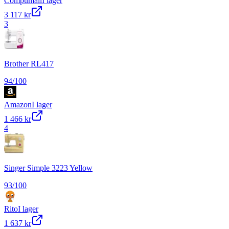
Compumail
I lager
3 117 kr
3
Brother RL417
94
/100
Amazon
I lager
1 466 kr
4
Singer Simple 3223 Yellow
93
/100
Rito
I lager
1 637 kr