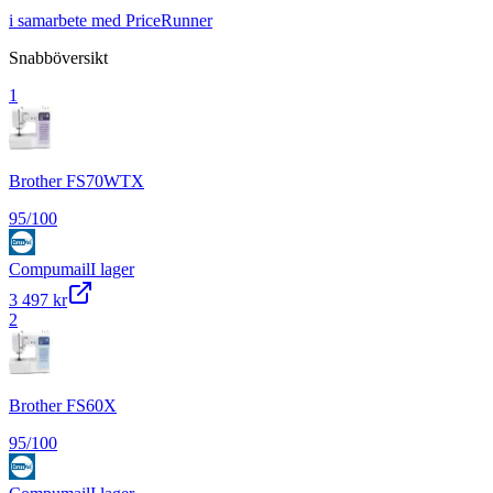
i samarbete med PriceRunner
Snabböversikt
1
Brother FS70WTX
95
/100
Compumail
I lager
3 497 kr
2
Brother FS60X
95
/100