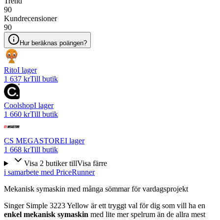
Trend
90
Kundrecensioner
90
Hur beräknas poängen?
Rito
I lager
1 637 kr
Till butik
Coolshop
I lager
1 660 kr
Till butik
CS MEGASTORE
I lager
1 668 kr
Till butik
Visa
2
butiker
till
Visa färre
i samarbete med PriceRunner
Mekanisk symaskin med många sömmar för vardagsprojekt
Singer Simple 3223 Yellow är ett tryggt val för dig som vill ha en
enkel mekanisk symaskin
med lite mer spelrum än de allra mest