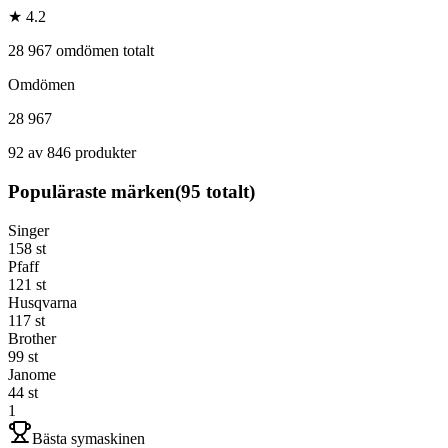
★ 4.2
28 967 omdömen totalt
Omdömen
28 967
92 av 846 produkter
Populäraste märken
(
95
totalt)
Singer
158
st
Pfaff
121
st
Husqvarna
117
st
Brother
99
st
Janome
44
st
1
Bästa symaskinen