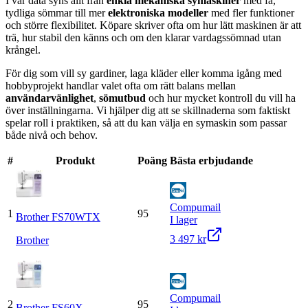
I vår data syns allt från
enkla mekaniska symaskiner
med få,
tydliga sömmar till mer
elektroniska modeller
med fler funktioner
och större flexibilitet. Köpare skriver ofta om hur lätt maskinen är att
trä, hur stabil den känns och om den klarar vardagssömnad utan
krångel.
För dig som vill sy gardiner, laga kläder eller komma igång med
hobbyprojekt handlar valet ofta om rätt balans mellan
användarvänlighet
,
sömutbud
och hur mycket kontroll du vill ha
över inställningarna. Vi hjälper dig att se skillnaderna som faktiskt
spelar roll i praktiken, så att du kan välja en symaskin som passar
både nivå och behov.
#
Produkt
Poäng
Bästa erbjudande
Compumail
1
95
Brother FS70WTX
I lager
3 497 kr
Brother
Compumail
2
95
Brother FS60X