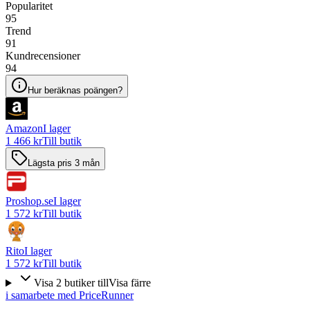
Popularitet
95
Trend
91
Kundrecensioner
94
Hur beräknas poängen?
Amazon
I lager
1 466 kr
Till butik
Lägsta pris 3 mån
Proshop.se
I lager
1 572 kr
Till butik
Rito
I lager
1 572 kr
Till butik
Visa
2
butiker
till
Visa färre
i samarbete med PriceRunner