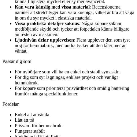
kunna finjustera mycket eller sy mer avancerat.
Kan vara känslig med vissa material
: Recensionerna
nämner att stretchtyger kan vara knepiga, vilket är bra att väga
in om du syr mycket i elastiska material.
Vissa praktiska detaljer saknas
: Några köpare saknar
medföljande skydd och tycker att fotpedalen känns billigare
än resten av maskinen.
Ljudnivån delar upplevelsen
: Flera upplever den som tyst
nog för hemmabruk, men andra tycker att den låter mer än
väntat.
Passar dig som
För nybörjare som vill ha en enkel och stabil symaskin.
För dig som syr lagningar, enklare projekt och vanligt
hemmabruk.
För köpare som prioriterar prisvärdhet och smidig hantering
framför många specialfunktioner.
Fördelar
Enkel att använda
Lätt att trä
Prisvärd för hemmabruk
Fungerar stabilt
Smidig och lätt att flytta