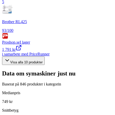
5
Brother RL425
93
/100
Proshop.se
I lager
1 791 kr
i samarbete med PriceRunner
Visa alla
10
produkter
Data om
symaskiner
just nu
Baserat på
846
produkter i kategorin
Medianpris
749 kr
Snittbetyg