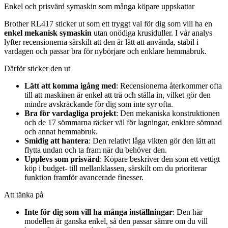
Enkel och prisvärd symaskin som många köpare uppskattar
Brother RL417 sticker ut som ett tryggt val för dig som vill ha en
enkel mekanisk symaskin
utan onödiga krusiduller. I vår analys
lyfter recensionerna särskilt att den är lätt att använda, stabil i
vardagen och passar bra för nybörjare och enklare hemmabruk.
Därför sticker den ut
Lätt att komma igång med
: Recensionerna återkommer ofta
till att maskinen är enkel att trä och ställa in, vilket gör den
mindre avskräckande för dig som inte syr ofta.
Bra för vardagliga projekt
: Den mekaniska konstruktionen
och de 17 sömmarna räcker väl för lagningar, enklare sömnad
och annat hemmabruk.
Smidig att hantera
: Den relativt låga vikten gör den lätt att
flytta undan och ta fram när du behöver den.
Upplevs som prisvärd
: Köpare beskriver den som ett vettigt
köp i budget- till mellanklassen, särskilt om du prioriterar
funktion framför avancerade finesser.
Att tänka på
Inte för dig som vill ha många inställningar
: Den här
modellen är ganska enkel, så den passar sämre om du vill