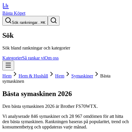
Bästa Köpet
Sök rankningar...
⌘
K
Sök
Sök bland rankningar och kategorier
Kategorier
Så rankar vi
Om oss
Hem
Hem & Hushåll
Hem
Symaskiner
Bästa
symaskinen
Bästa symaskinen
2026
Den
bästa symaskinen
2026
är
Brother FS70WTX
.
Vi analyserade
846
symaskiner
och 28 967 omdömen
för att hitta
den
bästa symaskinen
. Rankningen baseras på popularitet, trend och
konsumentbetyg och uppdateras varje månad.