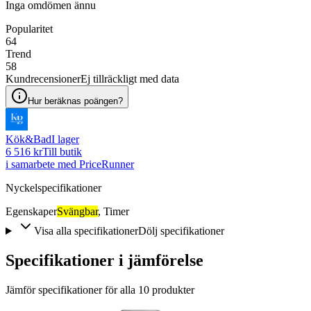
Inga omdömen ännu
Popularitet
64
Trend
58
Kundrecensioner
Ej tillräckligt med data
Hur beräknas poängen?
Kök&Bad
I lager
6 516 kr
Till butik
i samarbete med PriceRunner
Nyckelspecifikationer
Egenskaper
Svängbar
,
Timer
Visa alla specifikationer
Dölj specifikationer
Specifikationer i jämförelse
Jämför specifikationer för alla
10
produkter