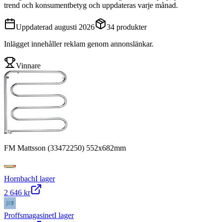
trend och konsumentbetyg och uppdateras varje månad.
Uppdaterad
augusti 2026
34
produkter
Inlägget innehåller reklam genom annonslänkar.
Vinnare
FM Mattsson (33472250) 552x682mm
Hornbach
I lager
2 646 kr
Proffsmagasinet
I lager