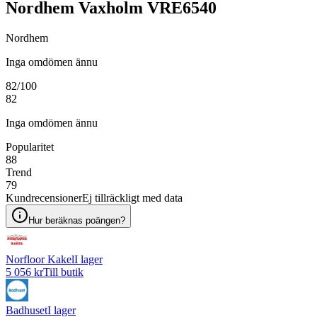
Nordhem Vaxholm VRE6540
Nordhem
Inga omdömen ännu
82
/100
82
Inga omdömen ännu
Popularitet
88
Trend
79
Kundrecensioner
Ej tillräckligt med data
Hur beräknas poängen?
Norfloor Kakel
I lager
5 056 kr
Till butik
Badhuset
I lager