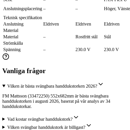
Anslutningsplacering
–
–
Höger, Vänste
Teknisk specifikation
Anslutning
Eldriven
Eldriven
Eldriven
Material
Material
–
Rostfritt stål
Stål
Strömkälla
Spänning
–
230.0 V
230.0 V
Vanliga frågor
Vilken är bästa svängbara handdukstorken 2026?
FM Mattsson (33472250) 552x682mm är bästa svängbara
handdukstorken i augusti 2026, baserat på vår analys av 34
handdukstorkar.
Vad kostar svängbar handdukstork?
Vilken svängbar handdukstork är billigast?