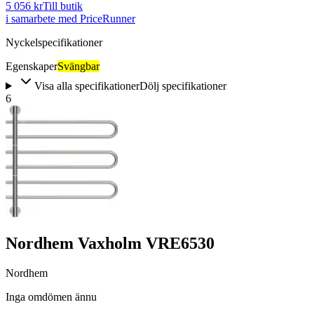
5 056 kr
Till butik
i samarbete med PriceRunner
Nyckelspecifikationer
Egenskaper
Svängbar
Visa alla specifikationer
Dölj specifikationer
6
Nordhem Vaxholm VRE6530
Nordhem
Inga omdömen ännu