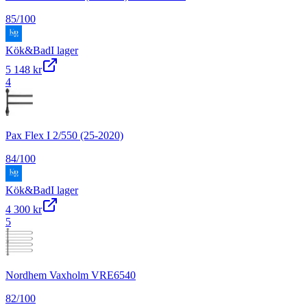
85
/100
Kök&Bad
I lager
5 148 kr
4
Pax Flex I 2/550 (25-2020)
84
/100
Kök&Bad
I lager
4 300 kr
5
Nordhem Vaxholm VRE6540
82
/100