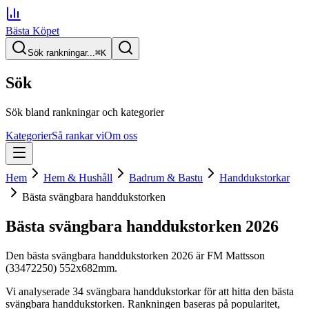
Bästa Köpet
Sök rankningar...
⌘
K
Sök
Sök bland rankningar och kategorier
Kategorier
Så rankar vi
Om oss
Hem
Hem & Hushåll
Badrum & Bastu
Handdukstorkar
Bästa svängbara handdukstorken
Bästa svängbara handdukstorken
2026
Den
bästa svängbara handdukstorken
2026
är
FM Mattsson
(33472250) 552x682mm
.
Vi analyserade
34
svängbara handdukstorkar
för att hitta
den
bästa
svängbara handdukstorken
. Rankningen baseras på popularitet,