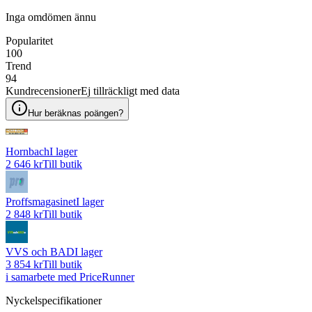
Inga omdömen ännu
Popularitet
100
Trend
94
Kundrecensioner
Ej tillräckligt med data
Hur beräknas poängen?
Hornbach
I lager
2 646 kr
Till butik
Proffsmagasinet
I lager
2 848 kr
Till butik
VVS och BAD
I lager
3 854 kr
Till butik
i samarbete med PriceRunner
Nyckelspecifikationer