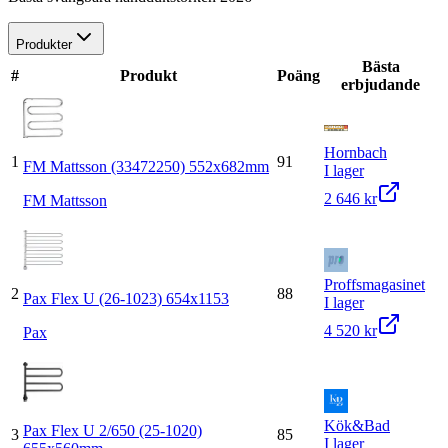
Produkter
Bästa
#
Produkt
Poäng
erbjudande
Hornbach
1
91
FM Mattsson (33472250) 552x682mm
I lager
2 646 kr
FM Mattsson
Proffsmagasinet
2
88
Pax Flex U (26-1023) 654x1153
I lager
4 520 kr
Pax
Kök&Bad
Pax Flex U 2/650 (25-1020)
3
85
I lager