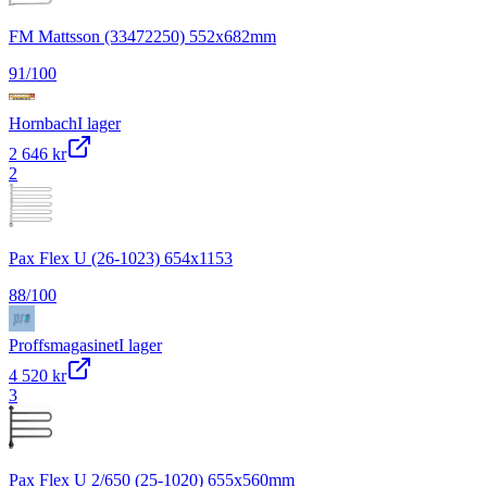
FM Mattsson (33472250) 552x682mm
91
/100
Hornbach
I lager
2 646 kr
2
Pax Flex U (26-1023) 654x1153
88
/100
Proffsmagasinet
I lager
4 520 kr
3
Pax Flex U 2/650 (25-1020) 655x560mm