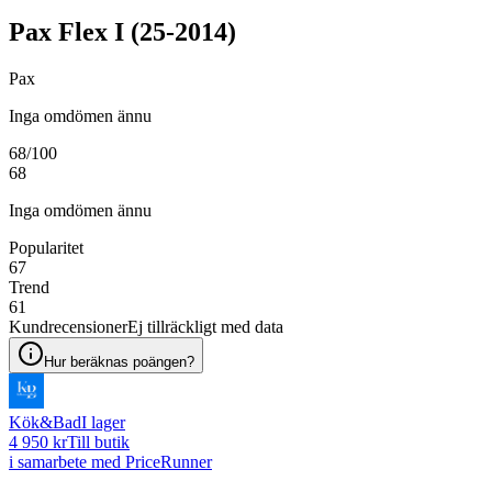
Pax Flex I (25-2014)
Pax
Inga omdömen ännu
68
/100
68
Inga omdömen ännu
Popularitet
67
Trend
61
Kundrecensioner
Ej tillräckligt med data
Hur beräknas poängen?
Kök&Bad
I lager
4 950 kr
Till butik
i samarbete med PriceRunner