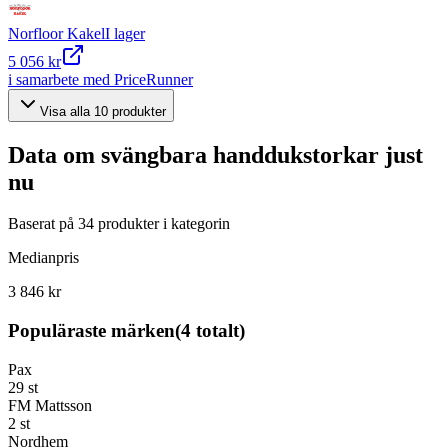
Norfloor Kakel
I lager
5 056 kr
i samarbete med PriceRunner
Visa alla
10
produkter
Data om
svängbara handdukstorkar
just
nu
Baserat på
34
produkter i kategorin
Medianpris
3 846 kr
Populäraste märken
(
4
totalt)
Pax
29
st
FM Mattsson
2
st
Nordhem