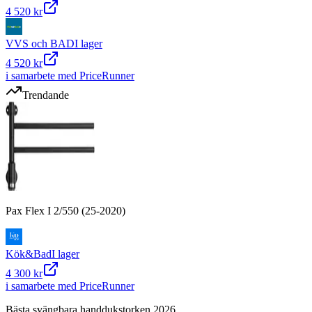
4 520 kr
VVS och BAD
I lager
4 520 kr
i samarbete med PriceRunner
Trendande
Pax Flex I 2/550 (25-2020)
Kök&Bad
I lager
4 300 kr
i samarbete med PriceRunner
Bästa svängbara handdukstorken 2026