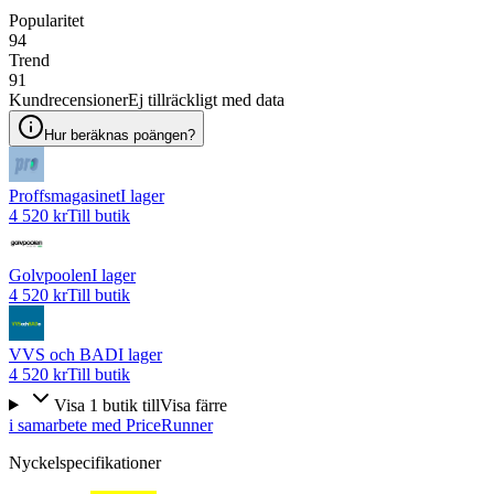
Popularitet
94
Trend
91
Kundrecensioner
Ej tillräckligt med data
Hur beräknas poängen?
Proffsmagasinet
I lager
4 520 kr
Till butik
Golvpoolen
I lager
4 520 kr
Till butik
VVS och BAD
I lager
4 520 kr
Till butik
Visa
1
butik
till
Visa färre
i samarbete med PriceRunner
Nyckelspecifikationer