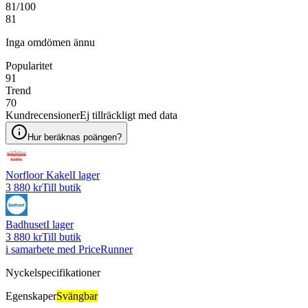
81
/100
81
Inga omdömen ännu
Popularitet
91
Trend
70
Kundrecensioner
Ej tillräckligt med data
Hur beräknas poängen?
Norfloor Kakel
I lager
3 880 kr
Till butik
Badhuset
I lager
3 880 kr
Till butik
i samarbete med PriceRunner
Nyckelspecifikationer
Egenskaper
Svängbar