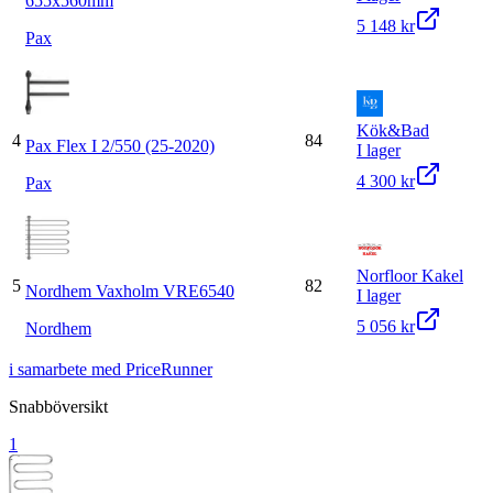
655x560mm
5 148 kr
Pax
Kök&Bad
4
84
Pax Flex I 2/550 (25-2020)
I lager
4 300 kr
Pax
Norfloor Kakel
5
82
Nordhem Vaxholm VRE6540
I lager
5 056 kr
Nordhem
i samarbete med PriceRunner
Snabböversikt
1