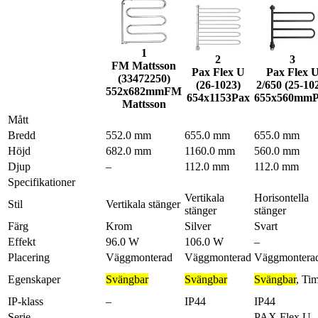
1
2
3
FM Mattsson
Pax Flex U
Pax Flex 
(33472250)
(26-1023)
2/650 (25-10
552x682mm
FM
654x1153
Pax
655x560mm
Mattsson
Mått
Bredd
552.0 mm
655.0 mm
655.0 mm
Höjd
682.0 mm
1160.0 mm
560.0 mm
Djup
–
112.0 mm
112.0 mm
Specifikationer
Vertikala
Horisontella
Stil
Vertikala stänger
stänger
stänger
Färg
Krom
Silver
Svart
Effekt
96.0 W
106.0 W
–
Placering
Väggmonterad
Väggmonterad
Väggmontera
Egenskaper
Svängbar
Svängbar
Svängbar
,
Tim
IP-klass
–
IP44
IP44
Serie
–
–
PAX Flex U