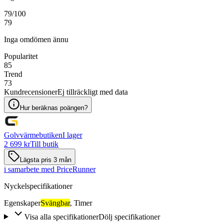
79
/100
79
Inga omdömen ännu
Popularitet
85
Trend
73
Kundrecensioner
Ej tillräckligt med data
Hur beräknas poängen?
Golvvärmebutiken
I lager
2 699 kr
Till butik
Lägsta pris 3 mån
i samarbete med PriceRunner
Nyckelspecifikationer
Egenskaper
Svängbar
,
Timer
Visa alla specifikationer
Dölj specifikationer