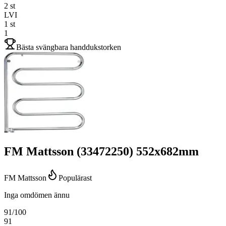
2
st
LVI
1
st
1
Bästa svängbara handdukstorken
FM Mattsson (33472250) 552x682mm
FM Mattsson
Populärast
Inga omdömen ännu
91
/100
91