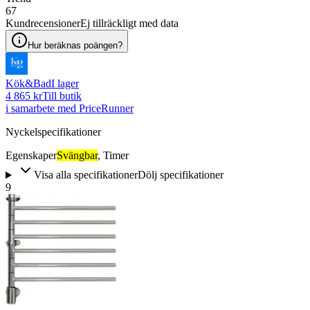
67
Kundrecensioner
Ej tillräckligt med data
Hur beräknas poängen?
Kök&Bad
I lager
4 865 kr
Till butik
i samarbete med PriceRunner
Nyckelspecifikationer
Egenskaper
Svängbar
,
Timer
Visa alla specifikationer
Dölj specifikationer
9