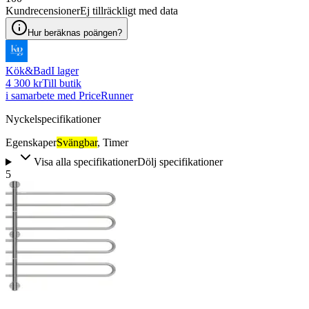
Kundrecensioner
Ej tillräckligt med data
Hur beräknas poängen?
Kök&Bad
I lager
4 300 kr
Till butik
i samarbete med PriceRunner
Nyckelspecifikationer
Egenskaper
Svängbar
,
Timer
Visa alla specifikationer
Dölj specifikationer
5