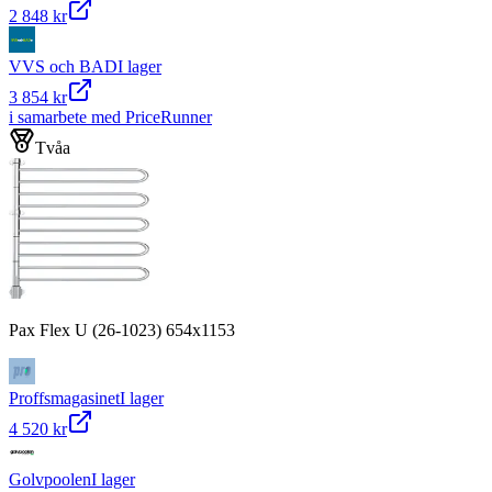
2 848 kr
VVS och BAD
I lager
3 854 kr
i samarbete med PriceRunner
Tvåa
Pax Flex U (26-1023) 654x1153
Proffsmagasinet
I lager
4 520 kr
Golvpoolen
I lager