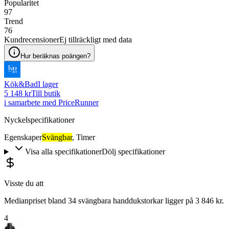
Popularitet
97
Trend
76
Kundrecensioner
Ej tillräckligt med data
Hur beräknas poängen?
Kök&Bad
I lager
5 148 kr
Till butik
i samarbete med PriceRunner
Nyckelspecifikationer
Egenskaper
Svängbar
,
Timer
Visa alla specifikationer
Dölj specifikationer
Visste du att
Medianpriset bland 34 svängbara handdukstorkar ligger på 3 846 kr.
4