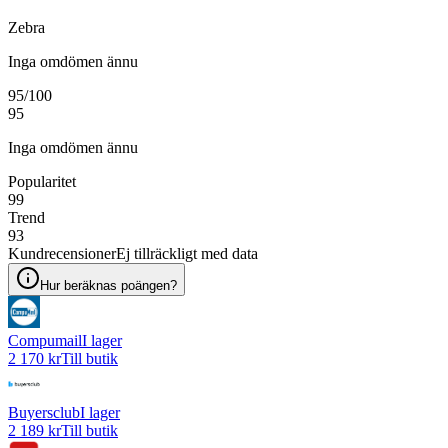
Zebra
Inga omdömen ännu
95
/100
95
Inga omdömen ännu
Popularitet
99
Trend
93
Kundrecensioner
Ej tillräckligt med data
Hur beräknas poängen?
Compumail
I lager
2 170 kr
Till butik
Buyersclub
I lager
2 189 kr
Till butik