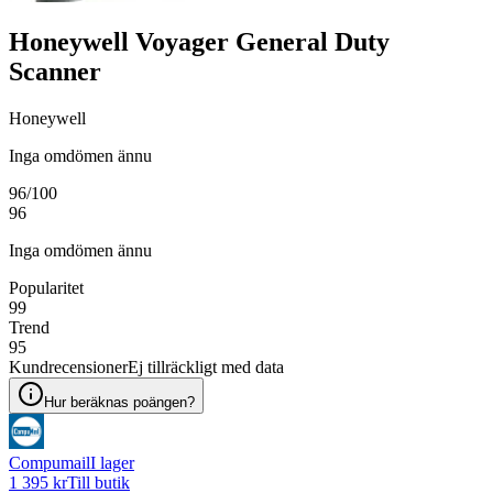
Honeywell Voyager General Duty
Scanner
Honeywell
Inga omdömen ännu
96
/100
96
Inga omdömen ännu
Popularitet
99
Trend
95
Kundrecensioner
Ej tillräckligt med data
Hur beräknas poängen?
Compumail
I lager
1 395 kr
Till butik