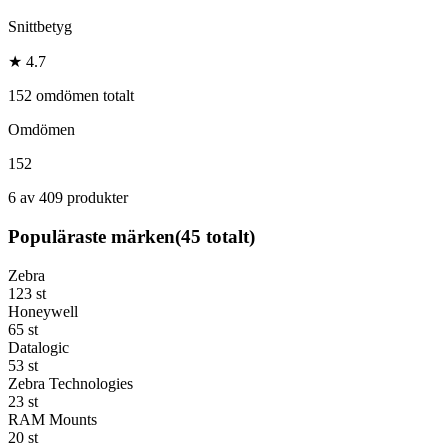
Snittbetyg
★ 4.7
152 omdömen totalt
Omdömen
152
6 av 409 produkter
Populäraste märken
(
45
totalt)
Zebra
123
st
Honeywell
65
st
Datalogic
53
st
Zebra Technologies
23
st
RAM Mounts
20
st