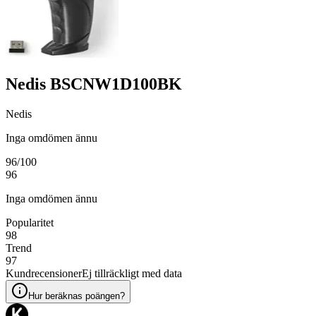
Nedis BSCNW1D100BK
Nedis
Inga omdömen ännu
96
/100
96
Inga omdömen ännu
Popularitet
98
Trend
97
Kundrecensioner
Ej tillräckligt med data
Hur beräknas poängen?