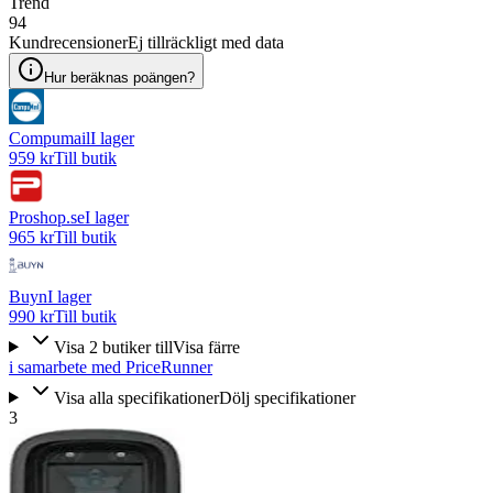
Trend
94
Kundrecensioner
Ej tillräckligt med data
Hur beräknas poängen?
Compumail
I lager
959 kr
Till butik
Proshop.se
I lager
965 kr
Till butik
Buyn
I lager
990 kr
Till butik
Visa
2
butiker
till
Visa färre
i samarbete med PriceRunner
Visa alla specifikationer
Dölj specifikationer
3