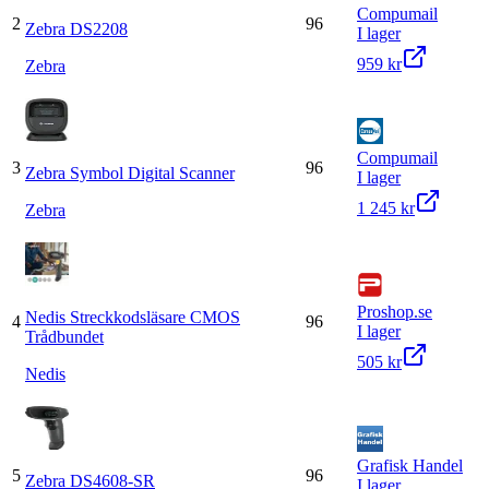
Compumail
2
96
Zebra DS2208
I lager
959 kr
Zebra
Compumail
3
96
Zebra Symbol Digital Scanner
I lager
1 245 kr
Zebra
Proshop.se
Nedis Streckkodsläsare CMOS
4
96
I lager
Trådbundet
505 kr
Nedis
Grafisk Handel
5
96
Zebra DS4608-SR
I lager