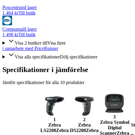
Poscentrum
I lager
1 464 kr
Till butik
Compumail
I lager
1 498 kr
Till butik
Visa
2
butiker
till
Visa färre
i samarbete med PriceRunner
Visa alla specifikationer
Dölj specifikationer
Specifikationer i jämförelse
Jämför specifikationer för alla
10
produkter
3
1
2
Zebra Symbol
Zebra
Zebra
S
Digital
LS2208
Zebra
DS2208
Zebra
Scanner
Zebra