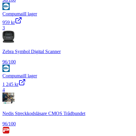
Compumail
I lager
959 kr
3
Zebra Symbol Digital Scanner
96
/100
Compumail
I lager
1 245 kr
4
Nedis Streckkodsläsare CMOS Trådbundet
96
/100