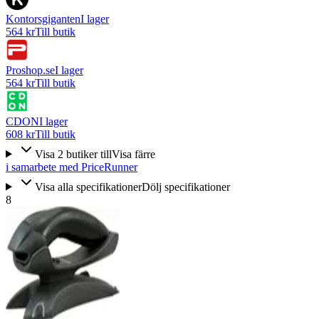
Kontorsgiganten
I lager
564 kr
Till butik
Proshop.se
I lager
564 kr
Till butik
CDON
I lager
608 kr
Till butik
Visa
2
butiker
till
Visa färre
i samarbete med PriceRunner
Visa alla specifikationer
Dölj specifikationer
8