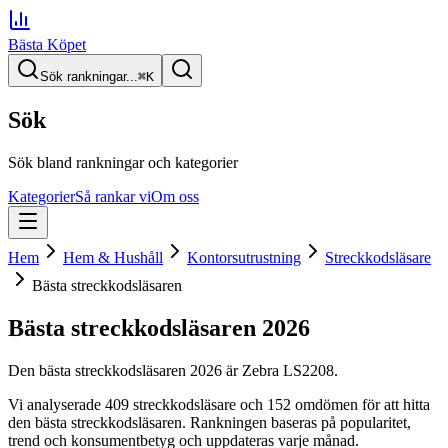
Bästa Köpet
Sök rankningar...
⌘
K
Sök
Sök bland rankningar och kategorier
Kategorier
Så rankar vi
Om oss
Hem
Hem & Hushåll
Kontorsutrustning
Streckkodsläsare
Bästa streckkodsläsaren
Bästa streckkodsläsaren
2026
Den
bästa streckkodsläsaren
2026
är
Zebra LS2208
.
Vi analyserade
409
streckkodsläsare
och 152 omdömen
för att hitta
den
bästa streckkodsläsaren
. Rankningen baseras på popularitet,
trend och konsumentbetyg och uppdateras varje månad.