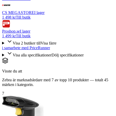
CS MEGASTORE
I lager
1 498 kr
Till butik
Proshop.se
I lager
1 499 kr
Till butik
Visa
2
butiker
till
Visa färre
i samarbete med PriceRunner
Visa alla specifikationer
Dölj specifikationer
Visste du att
Zebra är marknadsledare med 7 av topp 10 produkter — totalt 45
märken i kategorin.
7