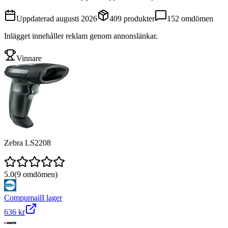
Uppdaterad
augusti 2026
409
produkter
152
omdömen
Inlägget innehåller reklam genom annonslänkar.
Vinnare
Zebra LS2208
5.0
(
9
omdömen)
Compumail
I lager
636 kr