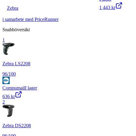
1 443 kr
Zebra
i samarbete med PriceRunner
Snabböversikt
1
Zebra LS2208
96
/100
Compumail
I lager
636 kr
2
Zebra DS2208
96
/100