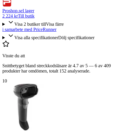
Proshop.se
I lager
2 224 kr
Till butik
Visa
2
butiker
till
Visa färre
i samarbete med PriceRunner
Visa alla specifikationer
Dölj specifikationer
Visste du att
Snittbetyget bland streckkodsläsare är 4.7 av 5 — 6 av 409
produkter har omdömen, totalt 152 analyserade.
10