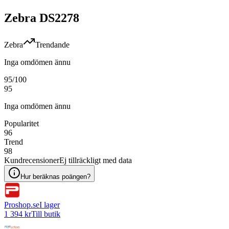
Zebra DS2278
Zebra
Trendande
Inga omdömen ännu
95
/100
95
Inga omdömen ännu
Popularitet
96
Trend
98
Kundrecensioner
Ej tillräckligt med data
Hur beräknas poängen?
Proshop.se
I lager
1 394 kr
Till butik