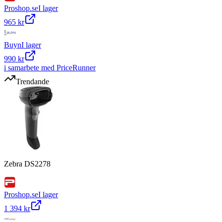
Proshop.se
I lager
965 kr
Buyn
I lager
990 kr
i samarbete med PriceRunner
Trendande
Zebra DS2278
Proshop.se
I lager
1 394 kr