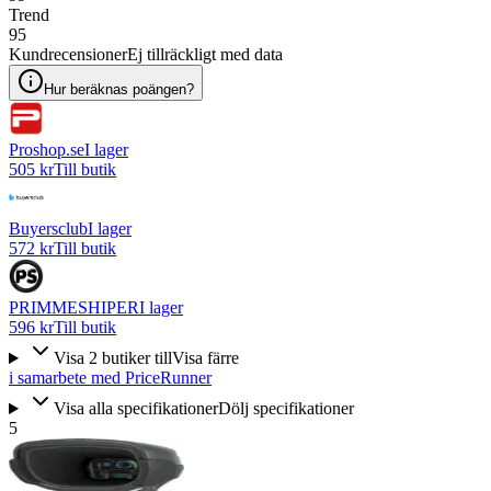
Trend
95
Kundrecensioner
Ej tillräckligt med data
Hur beräknas poängen?
Proshop.se
I lager
505 kr
Till butik
Buyersclub
I lager
572 kr
Till butik
PRIMMESHIPER
I lager
596 kr
Till butik
Visa
2
butiker
till
Visa färre
i samarbete med PriceRunner
Visa alla specifikationer
Dölj specifikationer
5