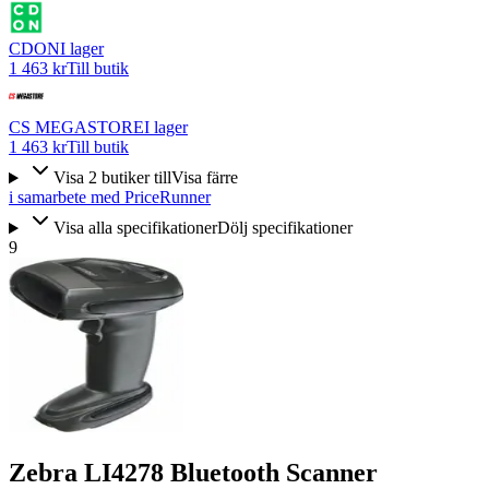
CDON
I lager
1 463 kr
Till butik
CS MEGASTORE
I lager
1 463 kr
Till butik
Visa
2
butiker
till
Visa färre
i samarbete med PriceRunner
Visa alla specifikationer
Dölj specifikationer
9
Zebra LI4278 Bluetooth Scanner