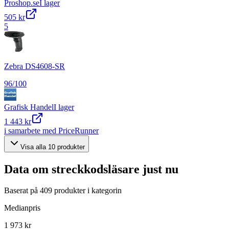
Proshop.se
I lager
505 kr
5
Zebra DS4608-SR
96
/100
Grafisk Handel
I lager
1 443 kr
i samarbete med PriceRunner
Visa alla
10
produkter
Data om
streckkodsläsare
just nu
Baserat på
409
produkter i kategorin
Medianpris
1 973 kr