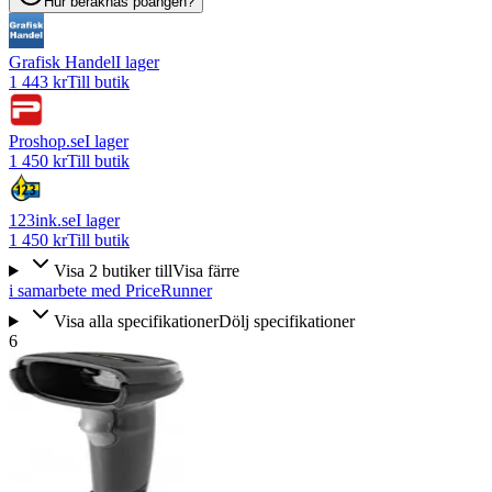
Hur beräknas poängen?
Grafisk Handel
I lager
1 443 kr
Till butik
Proshop.se
I lager
1 450 kr
Till butik
123ink.se
I lager
1 450 kr
Till butik
Visa
2
butiker
till
Visa färre
i samarbete med PriceRunner
Visa alla specifikationer
Dölj specifikationer
6