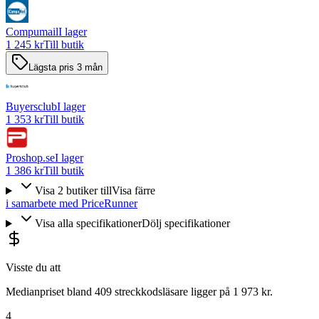
Compumail
I lager
1 245 kr
Till butik
Lägsta pris 3 mån
Buyersclub
I lager
1 353 kr
Till butik
Proshop.se
I lager
1 386 kr
Till butik
Visa
2
butiker
till
Visa färre
i samarbete med PriceRunner
Visa alla specifikationer
Dölj specifikationer
Visste du att
Medianpriset bland 409 streckkodsläsare ligger på 1 973 kr.
4