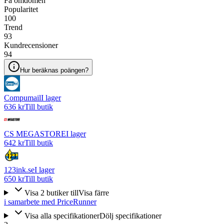
Få omdömen
Popularitet
100
Trend
93
Kundrecensioner
94
Hur beräknas poängen?
Compumail
I lager
636 kr
Till butik
CS MEGASTORE
I lager
642 kr
Till butik
123ink.se
I lager
650 kr
Till butik
Visa
2
butiker
till
Visa färre
i samarbete med PriceRunner
Visa alla specifikationer
Dölj specifikationer