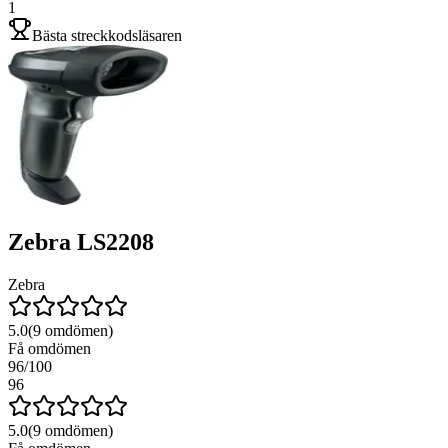
1
Bästa streckkodsläsaren
Zebra LS2208
Zebra
5.0
(
9
omdömen)
Få omdömen
96
/100
96
5.0
(
9
omdömen)