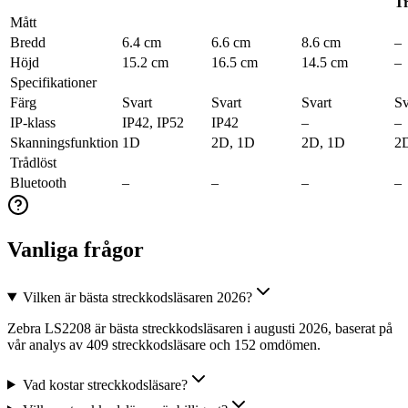
T
Mått
Bredd
6.4 cm
6.6 cm
8.6 cm
–
Höjd
15.2 cm
16.5 cm
14.5 cm
–
Specifikationer
Färg
Svart
Svart
Svart
Sv
IP-klass
IP42, IP52
IP42
–
–
Skanningsfunktion
1D
2D, 1D
2D, 1D
2
Trådlöst
Bluetooth
–
–
–
–
Vanliga frågor
Vilken är bästa streckkodsläsaren 2026?
Zebra LS2208 är bästa streckkodsläsaren i augusti 2026, baserat på
vår analys av 409 streckkodsläsare och 152 omdömen.
Vad kostar streckkodsläsare?