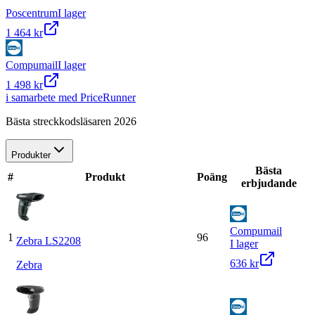
Poscentrum
I lager
1 464 kr
Compumail
I lager
1 498 kr
i samarbete med PriceRunner
Bästa streckkodsläsaren 2026
Produkter
Bästa
#
Produkt
Poäng
erbjudande
Compumail
1
96
Zebra LS2208
I lager
636 kr
Zebra