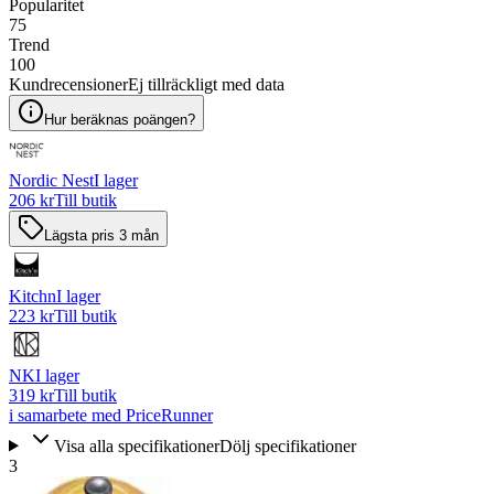
Popularitet
75
Trend
100
Kundrecensioner
Ej tillräckligt med data
Hur beräknas poängen?
Nordic Nest
I lager
206 kr
Till butik
Lägsta pris 3 mån
Kitchn
I lager
223 kr
Till butik
NK
I lager
319 kr
Till butik
i samarbete med PriceRunner
Visa alla specifikationer
Dölj specifikationer
3