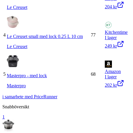
204 kr
Le Creuset
Kitchentime
4
77
Le Creuset small med lock 0.25 L 10 cm
I lager
249 kr
Le Creuset
Amazon
5
68
Masterpro - med lock
I lager
202 kr
Masterpro
i samarbete med PriceRunner
Snabböversikt
1