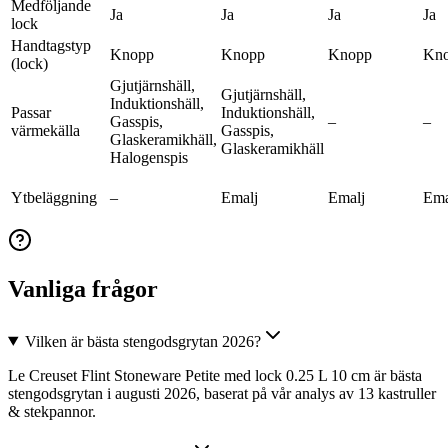
Medföljande
Ja
Ja
Ja
Ja
lock
Handtagstyp
Knopp
Knopp
Knopp
Kn
(lock)
Gjutjärnshäll,
Gjutjärnshäll,
Induktionshäll,
Passar
Induktionshäll,
Gasspis,
–
–
värmekälla
Gasspis,
Glaskeramikhäll,
Glaskeramikhäll
Halogenspis
Ytbeläggning
–
Emalj
Emalj
Ema
Vanliga frågor
Vilken är bästa stengodsgrytan 2026?
Le Creuset Flint Stoneware Petite med lock 0.25 L 10 cm är bästa
stengodsgrytan i augusti 2026, baserat på vår analys av 13 kastruller
& stekpannor.