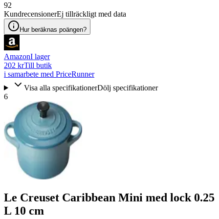
92
Kundrecensioner
Ej tillräckligt med data
Hur beräknas poängen?
Amazon
I lager
202 kr
Till butik
i samarbete med PriceRunner
Visa alla specifikationer
Dölj specifikationer
6
Le Creuset Caribbean Mini med lock 0.25
L 10 cm