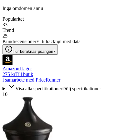
Inga omdömen ännu
Popularitet
33
Trend
25
Kundrecensioner
Ej tillräckligt med data
Hur beräknas poängen?
Amazon
I lager
275 kr
Till butik
i samarbete med PriceRunner
Visa alla specifikationer
Dölj specifikationer
10