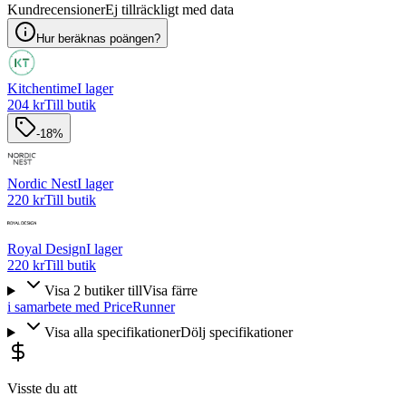
Kundrecensioner
Ej tillräckligt med data
Hur beräknas poängen?
Kitchentime
I lager
204 kr
Till butik
-18%
Nordic Nest
I lager
220 kr
Till butik
Royal Design
I lager
220 kr
Till butik
Visa
2
butiker
till
Visa färre
i samarbete med PriceRunner
Visa alla specifikationer
Dölj specifikationer
Visste du att