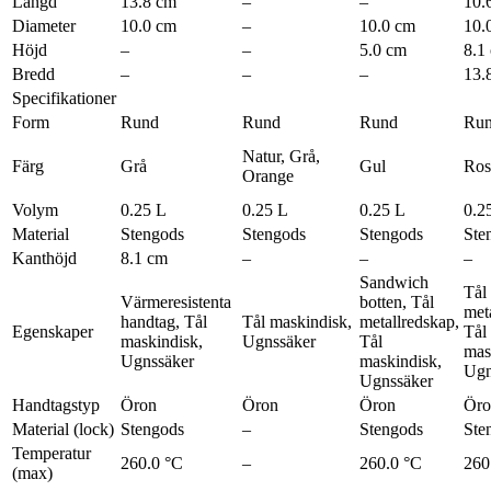
Längd
13.8 cm
–
–
10.
Diameter
10.0 cm
–
10.0 cm
10.
Höjd
–
–
5.0 cm
8.1
Bredd
–
–
–
13.
Specifikationer
Form
Rund
Rund
Rund
Ru
Natur, Grå,
Färg
Grå
Gul
Ros
Orange
Volym
0.25 L
0.25 L
0.25 L
0.2
Material
Stengods
Stengods
Stengods
Ste
Kanthöjd
8.1 cm
–
–
–
Sandwich
Tål
Värmeresistenta
botten, Tål
met
handtag, Tål
Tål maskindisk,
metallredskap,
Egenskaper
Tål
maskindisk,
Ugnssäker
Tål
mas
Ugnssäker
maskindisk,
Ugn
Ugnssäker
Handtagstyp
Öron
Öron
Öron
Öro
Material (lock)
Stengods
–
Stengods
Ste
Temperatur
260.0 °C
–
260.0 °C
260
(max)