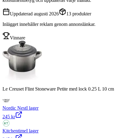
konsumentbetyg och uppdateras varje månad.
Uppdaterad
augusti 2026
13
produkter
Inlägget innehåller reklam genom annonslänkar.
Vinnare
Le Creuset Flint Stoneware Petite med lock 0.25 L 10 cm
Nordic Nest
I lager
245 kr
Kitchentime
I lager