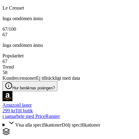
Le Creuset
Inga omdömen ännu
67
/100
67
Inga omdömen ännu
Popularitet
67
Trend
58
Kundrecensioner
Ej tillräckligt med data
Hur beräknas poängen?
Amazon
I lager
299 kr
Till butik
i samarbete med PriceRunner
Visa alla specifikationer
Dölj specifikationer