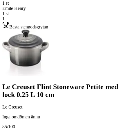
1
st
Emile Henry
1
st
1
Bästa stengodsgrytan
Le Creuset Flint Stoneware Petite med
lock 0.25 L 10 cm
Le Creuset
Inga omdömen ännu
85
/100