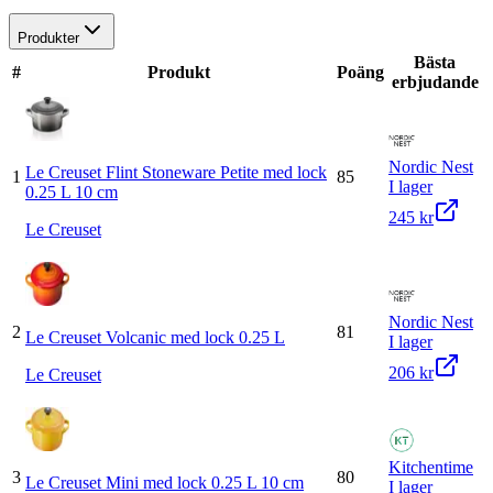
Produkter
Bästa
#
Produkt
Poäng
erbjudande
Nordic Nest
Le Creuset Flint Stoneware Petite med lock
1
85
I lager
0.25 L 10 cm
245 kr
Le Creuset
Nordic Nest
2
81
Le Creuset Volcanic med lock 0.25 L
I lager
206 kr
Le Creuset
Kitchentime
3
80
Le Creuset Mini med lock 0.25 L 10 cm
I lager