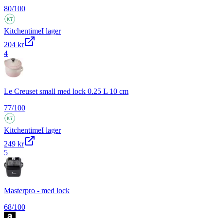
80
/100
Kitchentime
I lager
204 kr
4
Le Creuset small med lock 0.25 L 10 cm
77
/100
Kitchentime
I lager
249 kr
5
Masterpro - med lock
68
/100