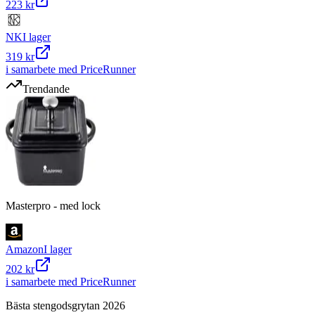
223 kr
NK
I lager
319 kr
i samarbete med PriceRunner
Trendande
Masterpro - med lock
Amazon
I lager
202 kr
i samarbete med PriceRunner
Bästa stengodsgrytan 2026