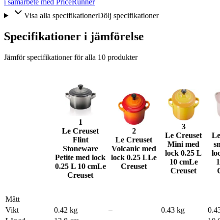
i samarbete med PriceRunner
Visa alla specifikationer
Dölj specifikationer
Specifikationer i jämförelse
Jämför specifikationer för alla
10
produkter
1
3
Le Creuset
2
Le Creuset
Le
Flint
Le Creuset
Mini med
s
Stoneware
Volcanic med
lock 0.25 L
lo
Petite med lock
lock 0.25 L
Le
10 cm
Le
1
0.25 L 10 cm
Le
Creuset
Creuset
Creuset
Mått
Vikt
0.42 kg
–
0.43 kg
0.4