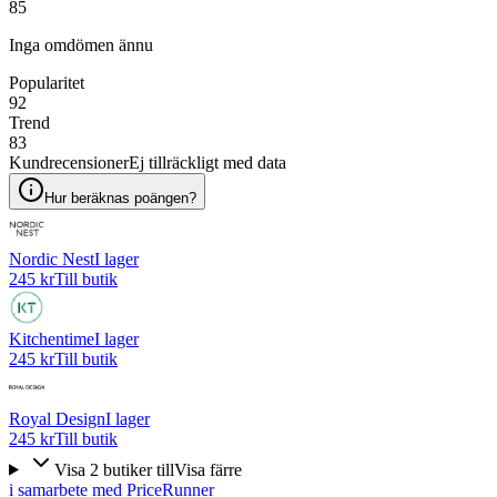
85
Inga omdömen ännu
Popularitet
92
Trend
83
Kundrecensioner
Ej tillräckligt med data
Hur beräknas poängen?
Nordic Nest
I lager
245 kr
Till butik
Kitchentime
I lager
245 kr
Till butik
Royal Design
I lager
245 kr
Till butik
Visa
2
butiker
till
Visa färre
i samarbete med PriceRunner