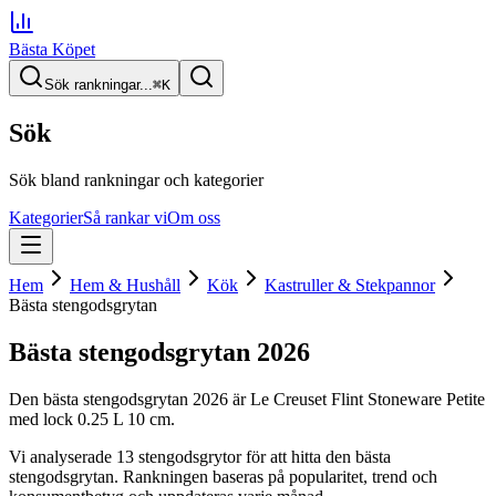
Bästa Köpet
Sök rankningar...
⌘
K
Sök
Sök bland rankningar och kategorier
Kategorier
Så rankar vi
Om oss
Hem
Hem & Hushåll
Kök
Kastruller & Stekpannor
Bästa stengodsgrytan
Bästa stengodsgrytan
2026
Den
bästa stengodsgrytan
2026
är
Le Creuset Flint Stoneware Petite
med lock 0.25 L 10 cm
.
Vi analyserade
13
stengodsgrytor
för att hitta
den
bästa
stengodsgrytan
. Rankningen baseras på popularitet, trend och