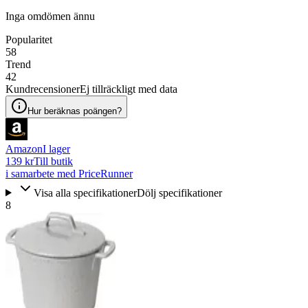
Inga omdömen ännu
Popularitet
58
Trend
42
Kundrecensioner
Ej tillräckligt med data
Hur beräknas poängen?
Amazon
I lager
139 kr
Till butik
i samarbete med PriceRunner
Visa alla specifikationer
Dölj specifikationer
8