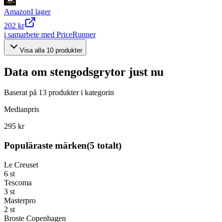
Amazon
I lager
202 kr
i samarbete med PriceRunner
Visa alla
10
produkter
Data om
stengodsgrytor
just nu
Baserat på
13
produkter i kategorin
Medianpris
295 kr
Populäraste märken
(
5
totalt)
Le Creuset
6
st
Tescoma
3
st
Masterpro
2
st
Broste Copenhagen