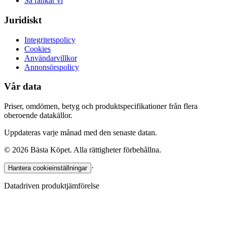
Så rankar vi
Juridiskt
Integritetspolicy
Cookies
Användarvillkor
Annonsörspolicy
Vår data
Priser, omdömen, betyg och produktspecifikationer från flera
oberoende datakällor.
Uppdateras varje månad med den senaste datan.
©
2026
Bästa Köpet. Alla rättigheter förbehållna.
·
Hantera cookieinställningar
Datadriven produktjämförelse