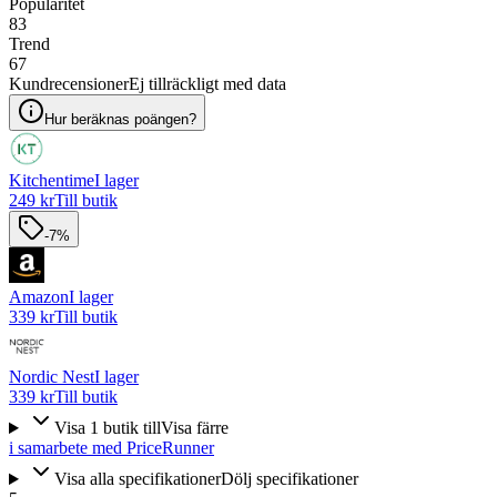
Popularitet
83
Trend
67
Kundrecensioner
Ej tillräckligt med data
Hur beräknas poängen?
Kitchentime
I lager
249 kr
Till butik
-7%
Amazon
I lager
339 kr
Till butik
Nordic Nest
I lager
339 kr
Till butik
Visa
1
butik
till
Visa färre
i samarbete med PriceRunner
Visa alla specifikationer
Dölj specifikationer