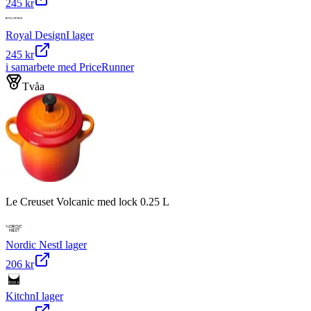
245 kr
Royal Design
I lager
245 kr
i samarbete med PriceRunner
Tvåa
Le Creuset Volcanic med lock 0.25 L
Nordic Nest
I lager
206 kr
Kitchn
I lager