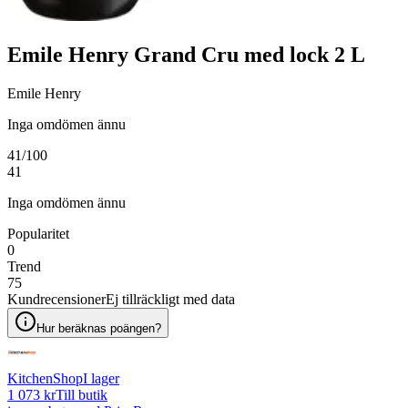
Emile Henry Grand Cru med lock 2 L
Emile Henry
Inga omdömen ännu
41
/100
41
Inga omdömen ännu
Popularitet
0
Trend
75
Kundrecensioner
Ej tillräckligt med data
Hur beräknas poängen?
KitchenShop
I lager
1 073 kr
Till butik