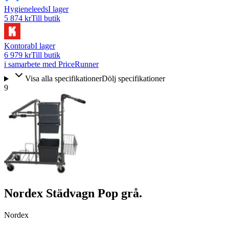
Hygieneleeds
I lager
5 874 kr
Till butik
Kontorab
I lager
6 979 kr
Till butik
i samarbete med PriceRunner
Visa alla specifikationer
Dölj specifikationer
9
Nordex Städvagn Pop grå.
Nordex