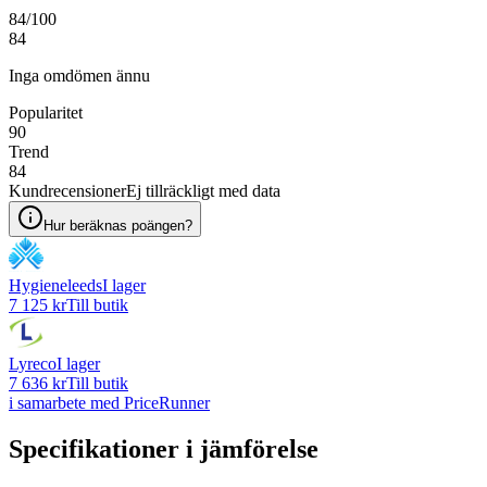
84
/100
84
Inga omdömen ännu
Popularitet
90
Trend
84
Kundrecensioner
Ej tillräckligt med data
Hur beräknas poängen?
Hygieneleeds
I lager
7 125 kr
Till butik
Lyreco
I lager
7 636 kr
Till butik
i samarbete med PriceRunner
Specifikationer i jämförelse