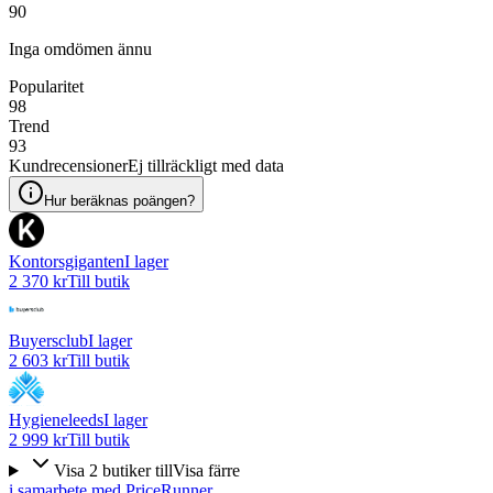
90
Inga omdömen ännu
Popularitet
98
Trend
93
Kundrecensioner
Ej tillräckligt med data
Hur beräknas poängen?
Kontorsgiganten
I lager
2 370 kr
Till butik
Buyersclub
I lager
2 603 kr
Till butik
Hygieneleeds
I lager
2 999 kr
Till butik
Visa
2
butiker
till
Visa färre
i samarbete med PriceRunner