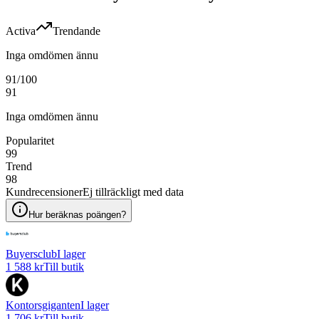
Activa
Trendande
Inga omdömen ännu
91
/100
91
Inga omdömen ännu
Popularitet
99
Trend
98
Kundrecensioner
Ej tillräckligt med data
Hur beräknas poängen?
Buyersclub
I lager
1 588 kr
Till butik
Kontorsgiganten
I lager
1 706 kr
Till butik