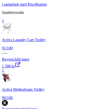
i samarbete med PriceRunner
Snabböversikt
1
Activa Laundry Cart Trolley
91
/100
Buyersclub
I lager
1 588 kr
2
Activa Methodvagn Trolley
90
/100
Kontorsgiganten
I lager