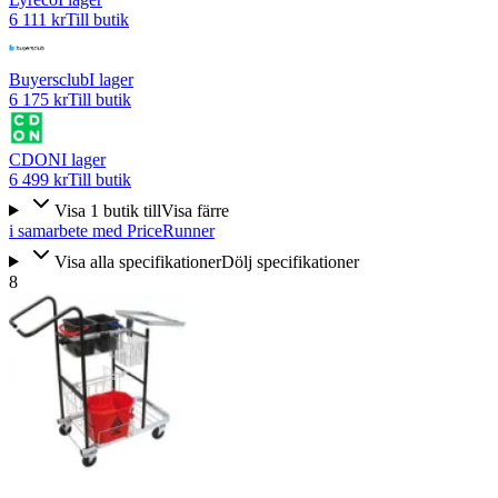
6 111 kr
Till butik
Buyersclub
I lager
6 175 kr
Till butik
CDON
I lager
6 499 kr
Till butik
Visa
1
butik
till
Visa färre
i samarbete med PriceRunner
Visa alla specifikationer
Dölj specifikationer
8