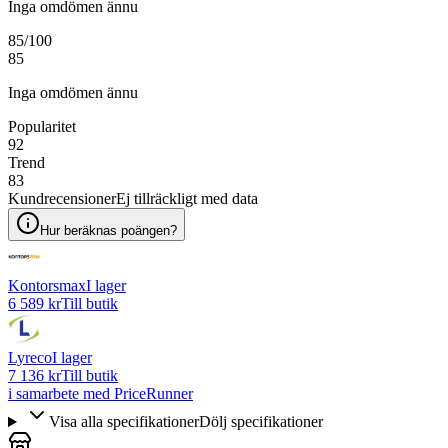
Inga omdömen ännu
85
/100
85
Inga omdömen ännu
Popularitet
92
Trend
83
Kundrecensioner
Ej tillräckligt med data
Hur beräknas poängen?
Kontorsmax
I lager
6 589 kr
Till butik
Lyreco
I lager
7 136 kr
Till butik
i samarbete med PriceRunner
Visa alla specifikationer
Dölj specifikationer