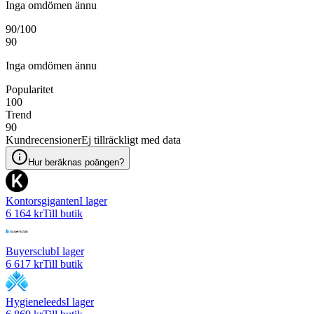
Inga omdömen ännu
90
/100
90
Inga omdömen ännu
Popularitet
100
Trend
90
Kundrecensioner
Ej tillräckligt med data
Hur beräknas poängen?
Kontorsgiganten
I lager
6 164 kr
Till butik
Buyersclub
I lager
6 617 kr
Till butik
Hygieneleeds
I lager