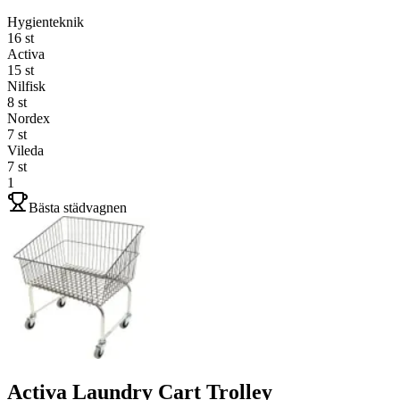
Hygienteknik
16
st
Activa
15
st
Nilfisk
8
st
Nordex
7
st
Vileda
7
st
1
Bästa städvagnen
Activa Laundry Cart Trolley