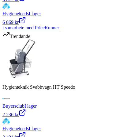
Hygieneleeds
I lager
6 869 kr
i samarbete med PriceRunner
Trendande
Hygienteknik Svabbvagn HT Speedo
Buyersclub
I lager
2 236 kr
Hygieneleeds
I lager