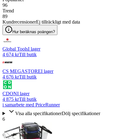
96
Trend
89
Kundrecensioner
Ej tillräckligt med data
Hur beräknas poängen?
Global Tools
I lager
4 674 kr
Till butik
CS MEGASTORE
I lager
4 676 kr
Till butik
CDON
I lager
4 875 kr
Till butik
i samarbete med PriceRunner
Visa alla specifikationer
Dölj specifikationer
6