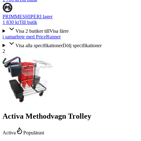
PRIMMESHIPER
I lager
1 830 kr
Till butik
Visa
2
butiker
till
Visa färre
i samarbete med PriceRunner
Visa alla specifikationer
Dölj specifikationer
2
Activa Methodvagn Trolley
Activa
Populärast