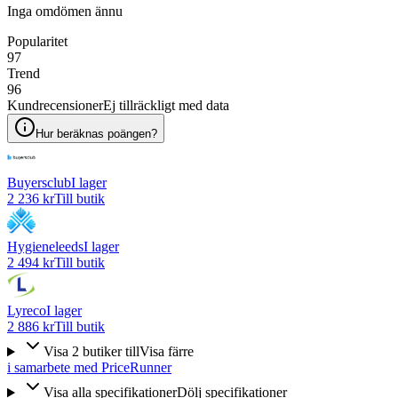
Inga omdömen ännu
Popularitet
97
Trend
96
Kundrecensioner
Ej tillräckligt med data
Hur beräknas poängen?
Buyersclub
I lager
2 236 kr
Till butik
Hygieneleeds
I lager
2 494 kr
Till butik
Lyreco
I lager
2 886 kr
Till butik
Visa
2
butiker
till
Visa färre
i samarbete med PriceRunner
Visa alla specifikationer
Dölj specifikationer