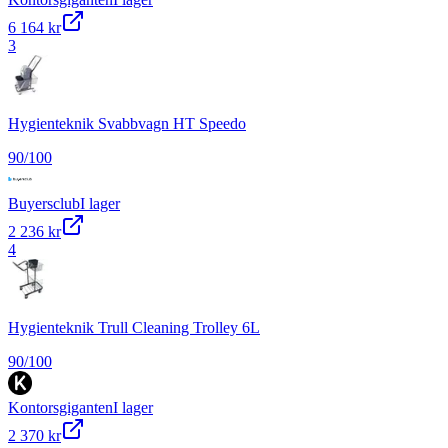
6 164 kr
3
Hygienteknik Svabbvagn HT Speedo
90
/100
Buyersclub
I lager
2 236 kr
4
Hygienteknik Trull Cleaning Trolley 6L
90
/100
Kontorsgiganten
I lager
2 370 kr