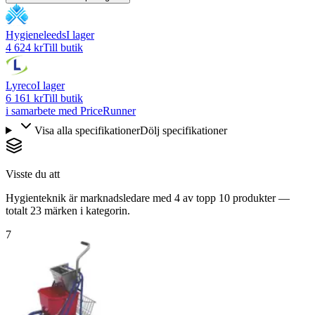
Hygieneleeds
I lager
4 624 kr
Till butik
Lyreco
I lager
6 161 kr
Till butik
i samarbete med PriceRunner
Visa alla specifikationer
Dölj specifikationer
Visste du att
Hygienteknik är marknadsledare med 4 av topp 10 produkter —
totalt 23 märken i kategorin.
7