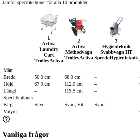
Jämför specifikationer för alla
10
produkter
1
2
3
Activa
Activa
Hygienteknik
Laundry
Methodvagn
Svabbvagn HT
Cart
Trolley
Activa
Speedo
Hygienteknik
Trolley
Activa
Mått
Bredd
50.0 cm
68.0 cm
–
Höjd
67.0 cm
112.0 cm
–
Längd
–
115.5 cm
–
Specifikationer
Färg
Silver
Svart, Vit
Svart
Volym
–
–
–
Vanliga frågor