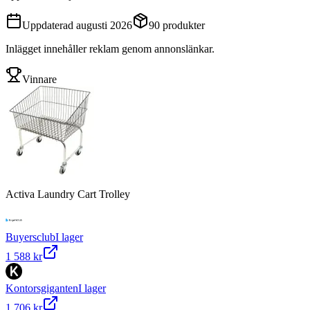
Uppdaterad
augusti 2026
90
produkter
Inlägget innehåller reklam genom annonslänkar.
Vinnare
Activa Laundry Cart Trolley
Buyersclub
I lager
1 588 kr
Kontorsgiganten
I lager
1 706 kr