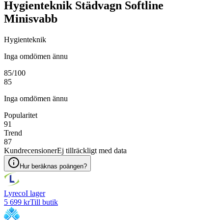
Hygienteknik Städvagn Softline
Minisvabb
Hygienteknik
Inga omdömen ännu
85
/100
85
Inga omdömen ännu
Popularitet
91
Trend
87
Kundrecensioner
Ej tillräckligt med data
Hur beräknas poängen?
Lyreco
I lager
5 699 kr
Till butik