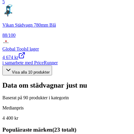
5
Vikan Städvagn 780mm Blå
88
/100
Global Tools
I lager
4 674 kr
i samarbete med PriceRunner
Visa alla
10
produkter
Data om
städvagnar
just nu
Baserat på
90
produkter i kategorin
Medianpris
4 400 kr
Populäraste märken
(
23
totalt)