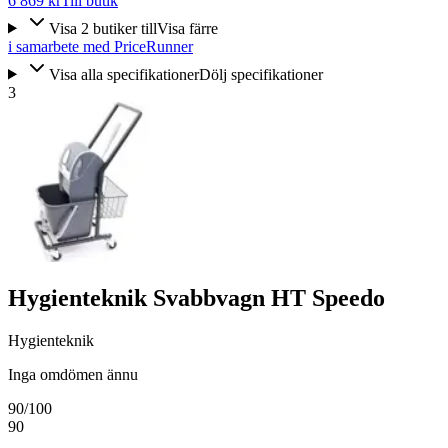
6 869 kr
Till butik
Visa
2
butiker
till
Visa färre
i samarbete med PriceRunner
Visa alla specifikationer
Dölj specifikationer
3
Hygienteknik Svabbvagn HT Speedo
Hygienteknik
Inga omdömen ännu
90
/100
90