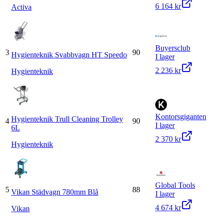
6 164 kr
Activa
Buyersclub
3
90
Hygienteknik Svabbvagn HT Speedo
I lager
2 236 kr
Hygienteknik
Kontorsgiganten
Hygienteknik Trull Cleaning Trolley
4
90
I lager
6L
2 370 kr
Hygienteknik
Global Tools
5
88
Vikan Städvagn 780mm Blå
I lager
4 674 kr
Vikan