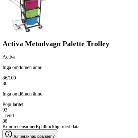
Activa Metodvagn Palette Trolley
Activa
Inga omdömen ännu
86
/100
86
Inga omdömen ännu
Popularitet
93
Trend
88
Kundrecensioner
Ej tillräckligt med data
Hur beräknas poängen?