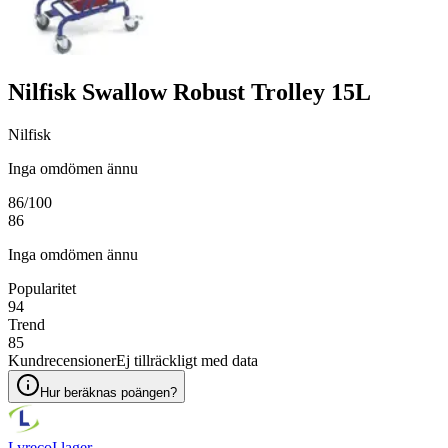
Nilfisk Swallow Robust Trolley 15L
Nilfisk
Inga omdömen ännu
86
/100
86
Inga omdömen ännu
Popularitet
94
Trend
85
Kundrecensioner
Ej tillräckligt med data
Hur beräknas poängen?
Lyreco
I lager