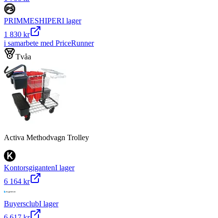
PRIMMESHIPER
I lager
1 830 kr
i samarbete med PriceRunner
Tvåa
Activa Methodvagn Trolley
Kontorsgiganten
I lager
6 164 kr
Buyersclub
I lager
6 617 kr