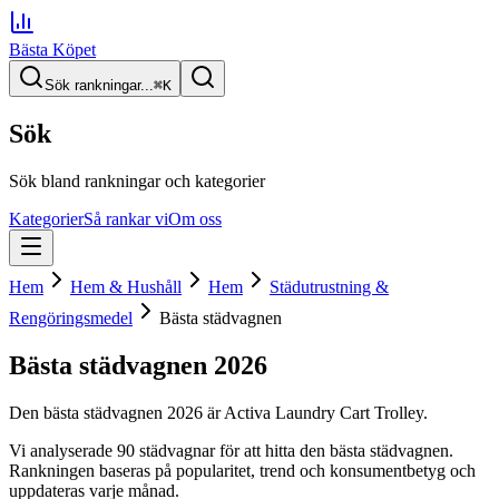
Bästa Köpet
Sök rankningar...
⌘
K
Sök
Sök bland rankningar och kategorier
Kategorier
Så rankar vi
Om oss
Hem
Hem & Hushåll
Hem
Städutrustning &
Rengöringsmedel
Bästa städvagnen
Bästa städvagnen
2026
Den
bästa städvagnen
2026
är
Activa Laundry Cart Trolley
.
Vi analyserade
90
städvagnar
för att hitta
den
bästa städvagnen
.
Rankningen baseras på popularitet, trend och konsumentbetyg och
uppdateras varje månad.