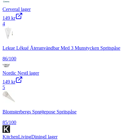
Cervera
I lager
149 kr
4
Lekue Lékué Återanvändbar Med 3 Munstycken Spritspåse
86
/100
Nordic Nest
I lager
149 kr
5
Blomsterbergs Sprøjtepose Spritspåse
85
/100
KitchenLivingDining
I lager