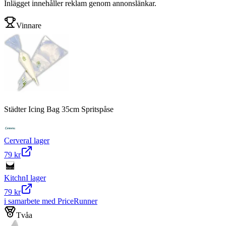
Inlägget innehåller reklam genom annonslänkar.
Vinnare
Städter Icing Bag 35cm Spritspåse
Cervera
I lager
79 kr
Kitchn
I lager
79 kr
i samarbete med PriceRunner
Tvåa