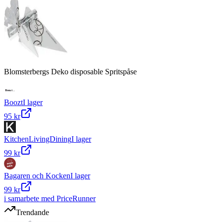
Blomsterbergs Deko disposable Spritspåse
Boozt
I lager
95 kr
KitchenLivingDining
I lager
99 kr
Bagaren och Kocken
I lager
99 kr
i samarbete med PriceRunner
Trendande