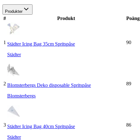
Produkter
#
Produkt
Poäng
1
90
Städter Icing Bag 35cm Spritspåse
Städter
2
89
Blomsterbergs Deko disposable Spritspåse
Blomsterbergs
3
86
Städter Icing Bag 40cm Spritspåse
Städter