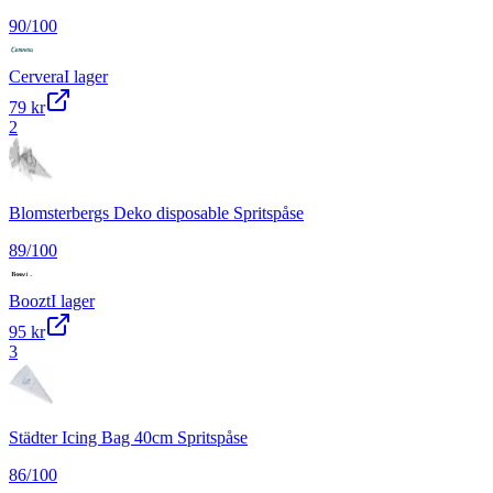
90
/100
Cervera
I lager
79 kr
2
Blomsterbergs Deko disposable Spritspåse
89
/100
Boozt
I lager
95 kr
3
Städter Icing Bag 40cm Spritspåse
86
/100