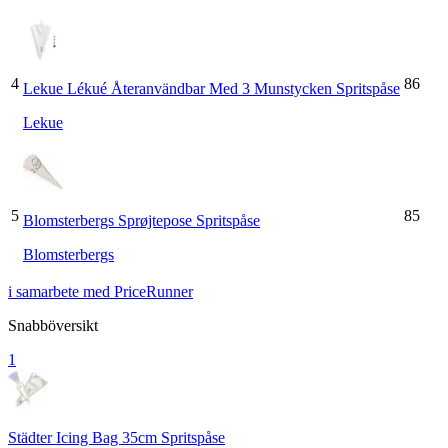
4
86
Lekue Lékué Återanvändbar Med 3 Munstycken Spritspåse
Lekue
5
85
Blomsterbergs Sprøjtepose Spritspåse
Blomsterbergs
i samarbete med PriceRunner
Snabböversikt
1
Städter Icing Bag 35cm Spritspåse