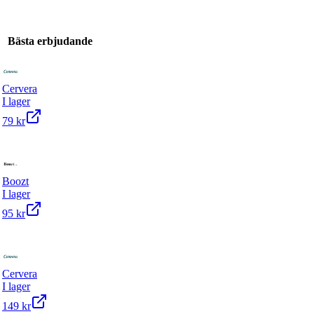
Bästa erbjudande
Cervera
I lager
79 kr
Boozt
I lager
95 kr
Cervera
I lager
149 kr