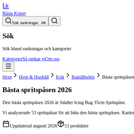
Bästa Köpet
Sök rankningar...
⌘
K
Sök
Sök bland rankningar och kategorier
Kategorier
Så rankar vi
Om oss
Hem
Hem & Hushåll
Kök
Baktillbehör
Bästa spritspåse
Bästa spritspåsen
2026
Den
bästa spritspåsen
2026
är
Städter Icing Bag 35cm Spritspåse
.
Vi analyserade
53
spritspåsar
för att hitta
den
bästa spritspåsen
. Rankn
Uppdaterad
augusti 2026
53
produkter