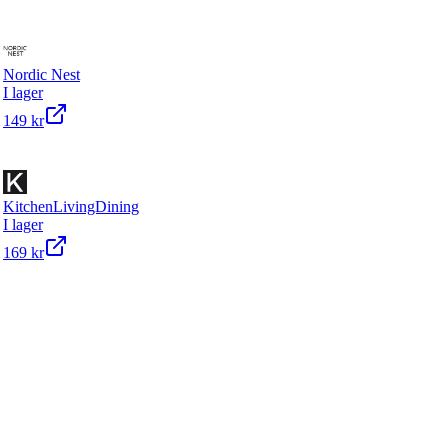
Nordic Nest
I lager
149 kr
KitchenLivingDining
I lager
169 kr