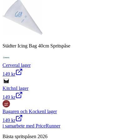
Städter Icing Bag 40cm Spritspåse
Cervera
I lager
149 kr
Kitchn
I lager
149 kr
Bagaren och Kocken
I lager
149 kr
i samarbete med PriceRunner
Bästa spritspåsen 2026