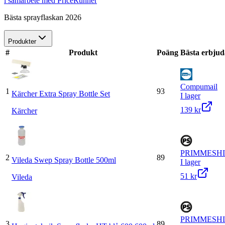
i samarbete med PriceRunner
Bästa sprayflaskan 2026
Produkter
#
Produkt
Poäng
Bästa erbju
Compumail
1
93
Kärcher Extra Spray Bottle Set
I lager
139 kr
Kärcher
PRIMMESH
2
89
Vileda Swep Spray Bottle 500ml
I lager
51 kr
Vileda
PRIMMESH
3
89