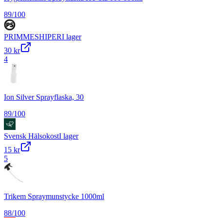
89
/100
PRIMMESHIPER
I lager
30 kr
4
Ion Silver Sprayflaska, 30
89
/100
Svensk Hälsokost
I lager
15 kr
5
Trikem Spraymunstycke 1000ml
88
/100