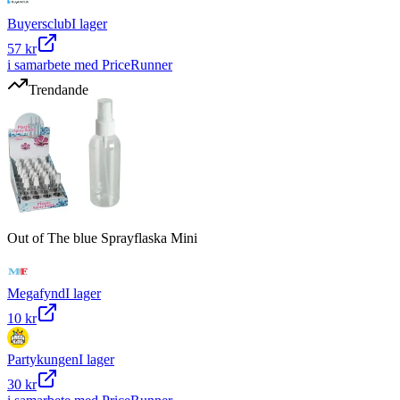
Buyersclub
I lager
57 kr
i samarbete med PriceRunner
Trendande
Out of The blue Sprayflaska Mini
Megafynd
I lager
10 kr
Partykungen
I lager
30 kr