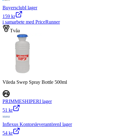
Buyersclub
I lager
159 kr
i samarbete med PriceRunner
Tvåa
Vileda Swep Spray Bottle 500ml
PRIMMESHIPER
I lager
51 kr
Inflexus Kontorsleverantören
I lager
54 kr