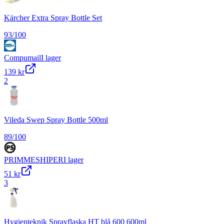
Kärcher Extra Spray Bottle Set
93
/100
Compumail
I lager
139 kr
2
Vileda Swep Spray Bottle 500ml
89
/100
PRIMMESHIPER
I lager
51 kr
3
Hygienteknik Sprayflaska HT blå 600 600ml