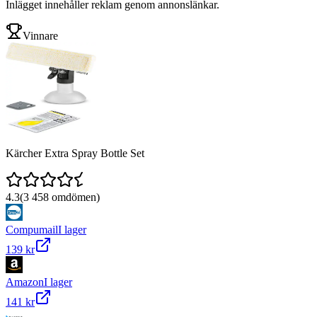
Inlägget innehåller reklam genom annonslänkar.
Vinnare
Kärcher Extra Spray Bottle Set
4.3
(
3 458
omdömen)
Compumail
I lager
139 kr
Amazon
I lager
141 kr