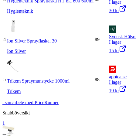
Hygienteknik Sprayflaska HT blå 600 600ml
I lager
30 kr
Hygienteknik
Svensk Hälso
4
89
Ion Silver Sprayflaska, 30
I lager
15 kr
Ion Silver
apotea.se
5
88
Trikem Spraymunstycke 1000ml
I lager
19 kr
Trikem
i samarbete med PriceRunner
Snabböversikt
1