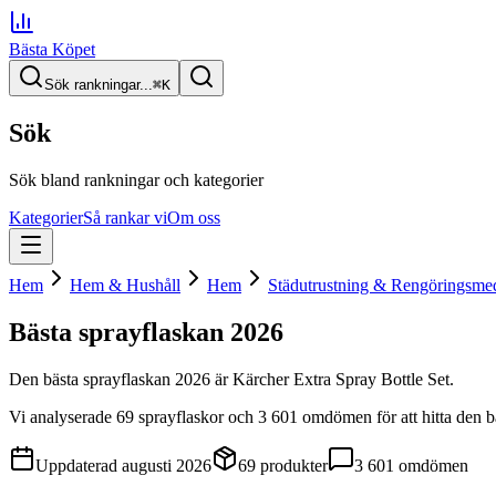
Bästa Köpet
Sök rankningar...
⌘
K
Sök
Sök bland rankningar och kategorier
Kategorier
Så rankar vi
Om oss
Hem
Hem & Hushåll
Hem
Städutrustning & Rengöringsme
Bästa sprayflaskan
2026
Den
bästa sprayflaskan
2026
är
Kärcher Extra Spray Bottle Set
.
Vi analyserade
69
sprayflaskor
och 3 601 omdömen
för att hitta
den
b
Uppdaterad
augusti 2026
69
produkter
3 601
omdömen