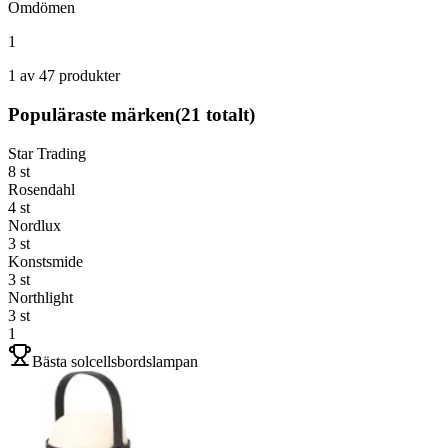
Omdömen
1
1 av 47 produkter
Populäraste märken
(
21
totalt)
Star Trading
8
st
Rosendahl
4
st
Nordlux
3
st
Konstsmide
3
st
Northlight
3
st
1
Bästa solcellsbordslampan