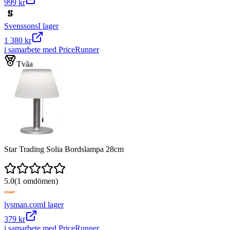
999 kr
Svenssons
I lager
1 380 kr
i samarbete med PriceRunner
Tvåa
Star Trading Solia Bordslampa 28cm
5.0
(
1
omdömen)
lysman.com
I lager
379 kr
i samarbete med PriceRunner