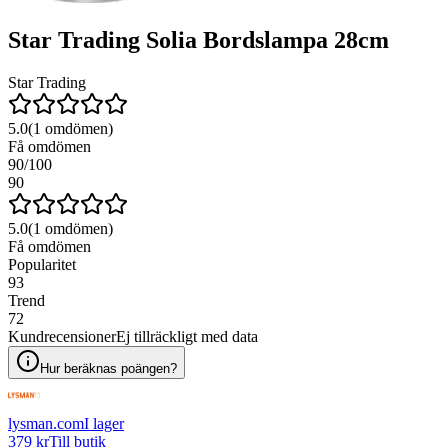
Star Trading Solia Bordslampa 28cm
Star Trading
5.0
(
1
omdömen)
Få omdömen
90
/100
90
5.0
(
1
omdömen)
Få omdömen
Popularitet
93
Trend
72
Kundrecensioner
Ej tillräckligt med data
Hur beräknas poängen?
lysman.com
I lager
379 kr
Till butik