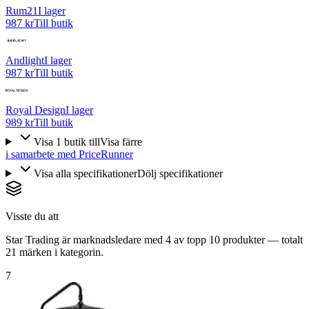
Rum21
I lager
987 kr
Till butik
Andlight
I lager
987 kr
Till butik
Royal Design
I lager
989 kr
Till butik
Visa
1
butik
till
Visa färre
i samarbete med PriceRunner
Visa alla specifikationer
Dölj specifikationer
Visste du att
Star Trading är marknadsledare med 4 av topp 10 produkter — totalt
21 märken i kategorin.
7