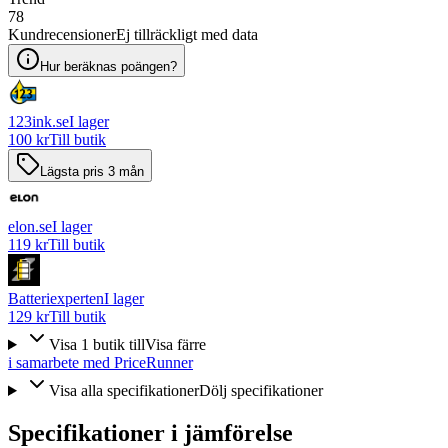
78
Kundrecensioner
Ej tillräckligt med data
Hur beräknas poängen?
123ink.se
I lager
100 kr
Till butik
Lägsta pris 3 mån
elon.se
I lager
119 kr
Till butik
Batteriexperten
I lager
129 kr
Till butik
Visa
1
butik
till
Visa färre
i samarbete med PriceRunner
Visa alla specifikationer
Dölj specifikationer
Specifikationer i jämförelse