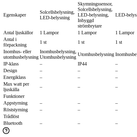
Skymningssensor,
Solcellsbelysning,
Solcellsbelysning,
Egenskaper
LED-belysning,
LED-belys
LED-belysning
Inbyggd
strömbrytare
Antal ljuskällor
1 Lampor
1 Lampor
1 Lampor
Antal i
1 st
1 st
1 st
förpackning
Inomhus- eller
Inomhusbelysning,
Utomhusbelysning
Inomhusbe
utomhusbelysning
Utomhusbelysning
IP-klass
–
IP44
–
Design
–
–
–
Energiklass
–
–
–
Max watt per
–
–
–
ljuskälla
Funktioner
Appstyrning
–
–
–
Röststyrning
–
–
–
Trådlöst
Bluetooth
–
–
–