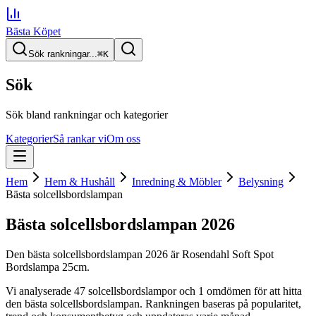
Bästa Köpet
Sök rankningar...
⌘
K
Sök
Sök bland rankningar och kategorier
Kategorier
Så rankar vi
Om oss
Hem
Hem & Hushåll
Inredning & Möbler
Belysning
Bästa solcellsbordslampan
Bästa solcellsbordslampan
2026
Den
bästa solcellsbordslampan
2026
är
Rosendahl Soft Spot
Bordslampa 25cm
.
Vi analyserade
47
solcellsbordslampor
och 1 omdömen
för att hitta
den
bästa solcellsbordslampan
. Rankningen baseras på popularitet,