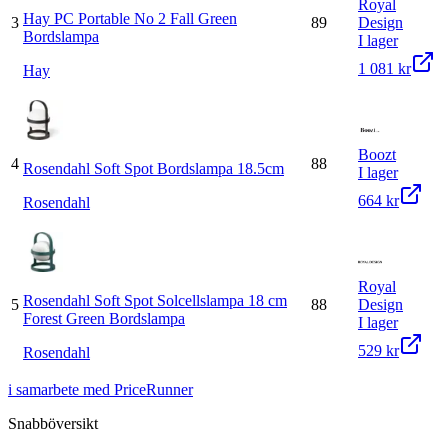
Royal
Hay PC Portable No 2 Fall Green
3
89
Design
Bordslampa
I lager
1 081 kr
Hay
Boozt
4
88
Rosendahl Soft Spot Bordslampa 18.5cm
I lager
664 kr
Rosendahl
Royal
Rosendahl Soft Spot Solcellslampa 18 cm
5
88
Design
Forest Green Bordslampa
I lager
529 kr
Rosendahl
i samarbete med PriceRunner
Snabböversikt