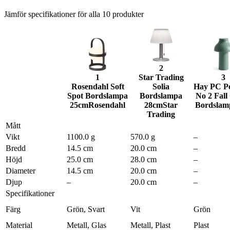
Jämför specifikationer för alla
10
produkter
2
1
Star Trading
3
Rosendahl Soft
Solia
Hay PC Po
Spot Bordslampa
Bordslampa
No 2 Fall
25cm
Rosendahl
28cm
Star
Bordslam
Trading
Mått
Vikt
1100.0 g
570.0 g
–
Bredd
14.5 cm
20.0 cm
–
Höjd
25.0 cm
28.0 cm
–
Diameter
14.5 cm
20.0 cm
–
Djup
–
20.0 cm
–
Specifikationer
Färg
Grön, Svart
Vit
Grön
Material
Metall, Glas
Metall, Plast
Plast