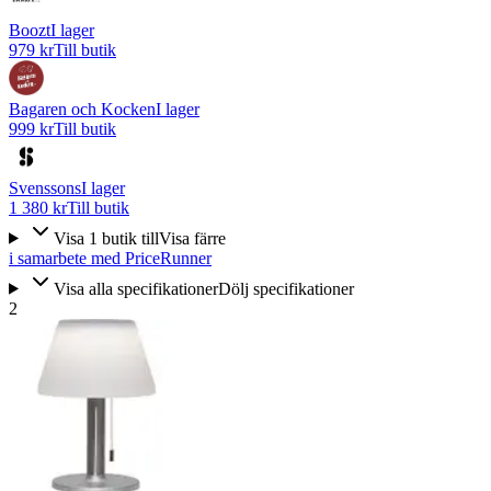
Boozt
I lager
979 kr
Till butik
Bagaren och Kocken
I lager
999 kr
Till butik
Svenssons
I lager
1 380 kr
Till butik
Visa
1
butik
till
Visa färre
i samarbete med PriceRunner
Visa alla specifikationer
Dölj specifikationer
2