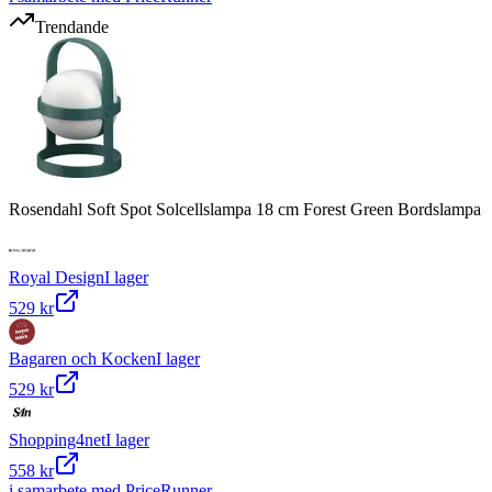
Trendande
Rosendahl Soft Spot Solcellslampa 18 cm Forest Green Bordslampa
Royal Design
I lager
529 kr
Bagaren och Kocken
I lager
529 kr
Shopping4net
I lager
558 kr
i samarbete med PriceRunner