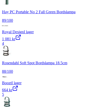
Hay PC Portable No 2 Fall Green Bordslampa
89
/100
Royal Design
I lager
1 081 kr
4
Rosendahl Soft Spot Bordslampa 18.5cm
88
/100
Boozt
I lager
664 kr
5