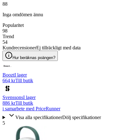
88
Inga omdömen ännu
Popularitet
98
Trend
54
Kundrecensioner
Ej tillräckligt med data
Hur beräknas poängen?
Boozt
I lager
664 kr
Till butik
Svenssons
I lager
886 kr
Till butik
i samarbete med PriceRunner
Visa alla specifikationer
Dölj specifikationer
5