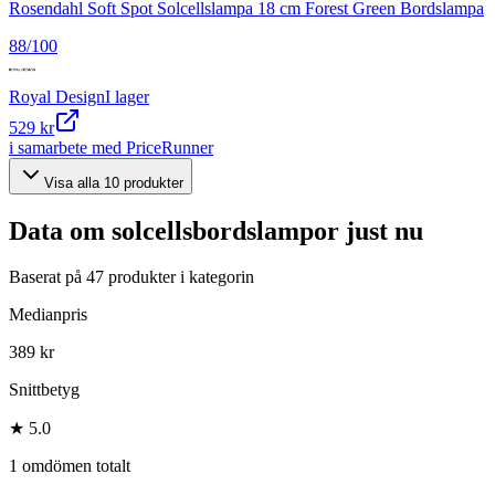
Rosendahl Soft Spot Solcellslampa 18 cm Forest Green Bordslampa
88
/100
Royal Design
I lager
529 kr
i samarbete med PriceRunner
Visa alla
10
produkter
Data om
solcellsbordslampor
just nu
Baserat på
47
produkter i kategorin
Medianpris
389 kr
Snittbetyg
★ 5.0
1 omdömen totalt