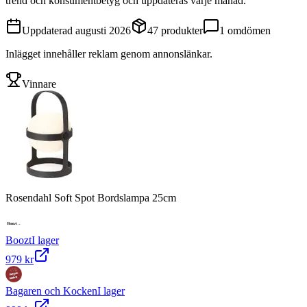
trend och konsumentbetyg och uppdateras varje månad.
Uppdaterad
augusti 2026
47
produkter
1
omdömen
Inlägget innehåller reklam genom annonslänkar.
Vinnare
Rosendahl Soft Spot Bordslampa 25cm
Boozt
I lager
979 kr
Bagaren och Kocken
I lager