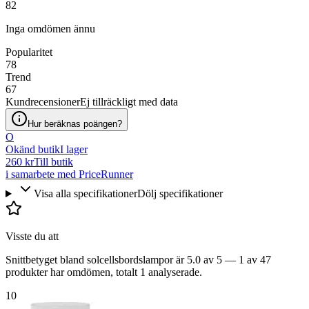
82
Inga omdömen ännu
Popularitet
78
Trend
67
Kundrecensioner
Ej tillräckligt med data
Hur beräknas poängen?
O
Okänd butik
I lager
260 kr
Till butik
i samarbete med PriceRunner
Visa alla specifikationer
Dölj specifikationer
Visste du att
Snittbetyget bland solcellsbordslampor är 5.0 av 5 — 1 av 47
produkter har omdömen, totalt 1 analyserade.
10