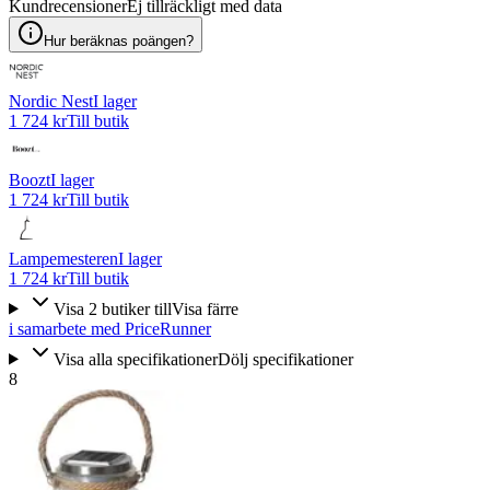
Kundrecensioner
Ej tillräckligt med data
Hur beräknas poängen?
Nordic Nest
I lager
1 724 kr
Till butik
Boozt
I lager
1 724 kr
Till butik
Lampemesteren
I lager
1 724 kr
Till butik
Visa
2
butiker
till
Visa färre
i samarbete med PriceRunner
Visa alla specifikationer
Dölj specifikationer
8