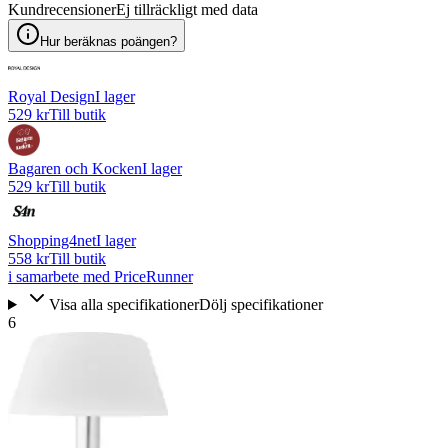
Kundrecensioner
Ej tillräckligt med data
Hur beräknas poängen?
Royal Design
I lager
529 kr
Till butik
Bagaren och Kocken
I lager
529 kr
Till butik
Shopping4net
I lager
558 kr
Till butik
i samarbete med PriceRunner
Visa alla specifikationer
Dölj specifikationer
6