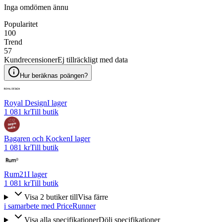
Inga omdömen ännu
Popularitet
100
Trend
57
Kundrecensioner
Ej tillräckligt med data
Hur beräknas poängen?
Royal Design
I lager
1 081 kr
Till butik
Bagaren och Kocken
I lager
1 081 kr
Till butik
Rum21
I lager
1 081 kr
Till butik
Visa
2
butiker
till
Visa färre
i samarbete med PriceRunner
Visa alla specifikationer
Dölj specifikationer