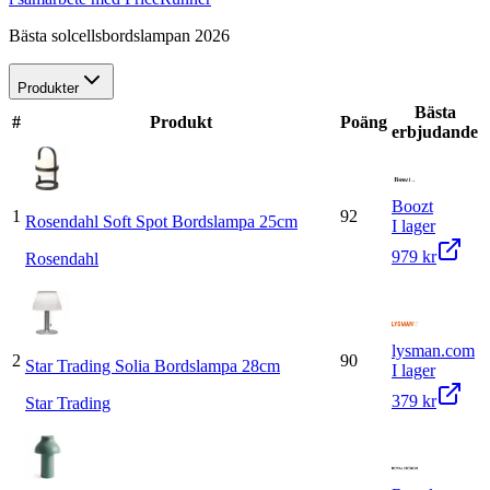
Bästa solcellsbordslampan 2026
Produkter
Bästa
#
Produkt
Poäng
erbjudande
Boozt
1
92
Rosendahl Soft Spot Bordslampa 25cm
I lager
979 kr
Rosendahl
lysman.com
2
90
Star Trading Solia Bordslampa 28cm
I lager
379 kr
Star Trading