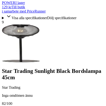
POWER
I lager
129 kr
Till butik
i samarbete med PriceRunner
Visa alla specifikationer
Dölj specifikationer
9
Star Trading Sunlight Black Bordslampa
45cm
Star Trading
Inga omdömen ännu
82
/100