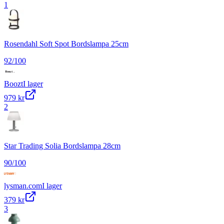
1
Rosendahl Soft Spot Bordslampa 25cm
92
/100
Boozt
I lager
979 kr
2
Star Trading Solia Bordslampa 28cm
90
/100
lysman.com
I lager
379 kr
3