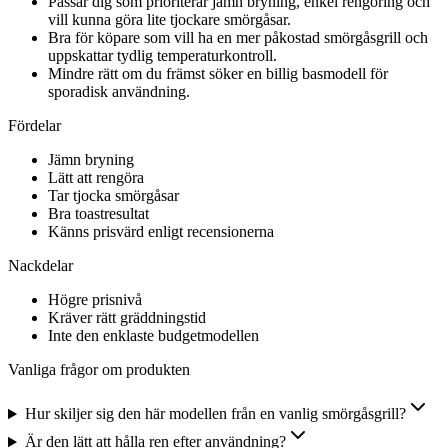
Passar dig som prioriterar jämn bryning, enkel rengöring och
vill kunna göra lite tjockare smörgåsar.
Bra för köpare som vill ha en mer påkostad smörgåsgrill och
uppskattar tydlig temperaturkontroll.
Mindre rätt om du främst söker en billig basmodell för
sporadisk användning.
Fördelar
Jämn bryning
Lätt att rengöra
Tar tjocka smörgåsar
Bra toastresultat
Känns prisvärd enligt recensionerna
Nackdelar
Högre prisnivå
Kräver rätt gräddningstid
Inte den enklaste budgetmodellen
Vanliga frågor om produkten
Hur skiljer sig den här modellen från en vanlig smörgåsgrill?
Är den lätt att hålla ren efter användning?