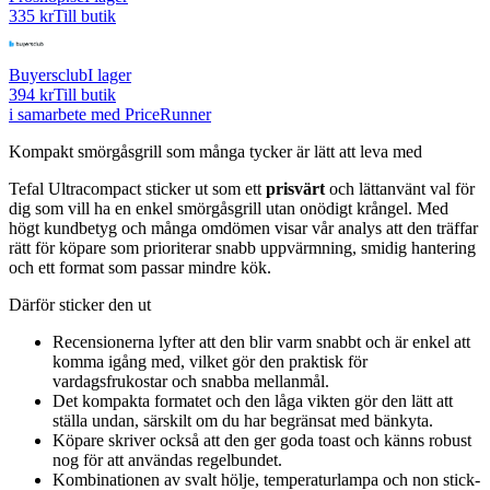
335 kr
Till butik
Buyersclub
I lager
394 kr
Till butik
i samarbete med PriceRunner
Kompakt smörgåsgrill som många tycker är lätt att leva med
Tefal Ultracompact sticker ut som ett
prisvärt
och lättanvänt val för
dig som vill ha en enkel smörgåsgrill utan onödigt krångel. Med
högt kundbetyg och många omdömen visar vår analys att den träffar
rätt för köpare som prioriterar snabb uppvärmning, smidig hantering
och ett format som passar mindre kök.
Därför sticker den ut
Recensionerna lyfter att den blir varm snabbt och är enkel att
komma igång med, vilket gör den praktisk för
vardagsfrukostar och snabba mellanmål.
Det kompakta formatet och den låga vikten gör den lätt att
ställa undan, särskilt om du har begränsat med bänkyta.
Köpare skriver också att den ger goda toast och känns robust
nog för att användas regelbundet.
Kombinationen av svalt hölje, temperaturlampa och non stick-