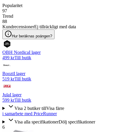
Popularitet
97
Trend
88
Kundrecensioner
Ej tillräckligt med data
Hur beräknas poängen?
OBH Nordica
I lager
499 kr
Till butik
Boozt
I lager
519 kr
Till butik
Jula
I lager
599 kr
Till butik
Visa
2
butiker
till
Visa färre
i samarbete med PriceRunner
Visa alla specifikationer
Dölj specifikationer
6