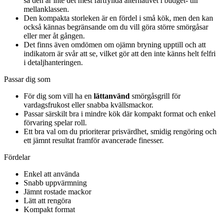
så den är inte det mest fartfyllda alternativet i budget- till
mellanklassen.
Den kompakta storleken är en fördel i små kök, men den kan
också kännas begränsande om du vill göra större smörgåsar
eller mer åt gången.
Det finns även omdömen om ojämn bryning upptill och att
indikatorn är svår att se, vilket gör att den inte känns helt felfri
i detaljhanteringen.
Passar dig som
För dig som vill ha en
lättanvänd
smörgåsgrill för
vardagsfrukost eller snabba kvällsmackor.
Passar särskilt bra i mindre kök där kompakt format och enkel
förvaring spelar roll.
Ett bra val om du prioriterar prisvärdhet, smidig rengöring och
ett jämnt resultat framför avancerade finesser.
Fördelar
Enkel att använda
Snabb uppvärmning
Jämnt rostade mackor
Lätt att rengöra
Kompakt format