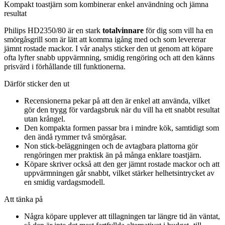
Kompakt toastjärn som kombinerar enkel användning och jämna
resultat
Philips HD2350/80 är en stark
totalvinnare
för dig som vill ha en
smörgåsgrill som är lätt att komma igång med och som levererar
jämnt rostade mackor. I vår analys sticker den ut genom att köpare
ofta lyfter snabb uppvärmning, smidig rengöring och att den känns
prisvärd i förhållande till funktionerna.
Därför sticker den ut
Recensionerna pekar på att den är enkel att använda, vilket
gör den trygg för vardagsbruk när du vill ha ett snabbt resultat
utan krångel.
Den kompakta formen passar bra i mindre kök, samtidigt som
den ändå rymmer två smörgåsar.
Non stick-beläggningen och de avtagbara plattorna gör
rengöringen mer praktisk än på många enklare toastjärn.
Köpare skriver också att den ger jämnt rostade mackor och att
uppvärmningen går snabbt, vilket stärker helhetsintrycket av
en smidig vardagsmodell.
Att tänka på
Några köpare upplever att tillagningen tar längre tid än väntat,