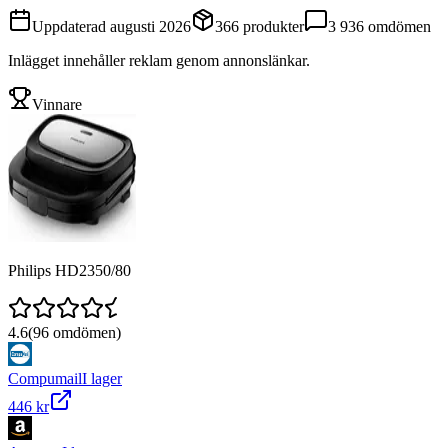
Uppdaterad
augusti 2026
366
produkter
3 936
omdömen
Inlägget innehåller reklam genom annonslänkar.
Vinnare
Philips HD2350/80
4.6
(
96
omdömen)
Compumail
I lager
446 kr