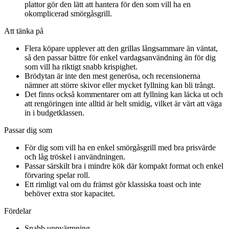
plattor gör den lätt att hantera för den som vill ha en
okomplicerad smörgåsgrill.
Att tänka på
Flera köpare upplever att den grillas långsammare än väntat,
så den passar bättre för enkel vardagsanvändning än för dig
som vill ha riktigt snabb krispighet.
Brödytan är inte den mest generösa, och recensionerna
nämner att större skivor eller mycket fyllning kan bli trångt.
Det finns också kommentarer om att fyllning kan läcka ut och
att rengöringen inte alltid är helt smidig, vilket är värt att väga
in i budgetklassen.
Passar dig som
För dig som vill ha en enkel smörgåsgrill med bra prisvärde
och låg tröskel i användningen.
Passar särskilt bra i mindre kök där kompakt format och enkel
förvaring spelar roll.
Ett rimligt val om du främst gör klassiska toast och inte
behöver extra stor kapacitet.
Fördelar
Snabb uppvärmning