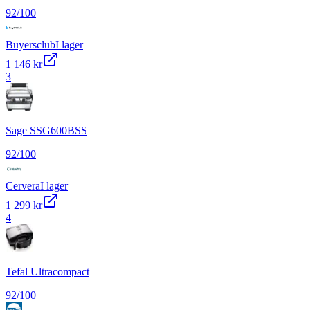
92
/100
Buyersclub
I lager
1 146 kr
3
Sage SSG600BSS
92
/100
Cervera
I lager
1 299 kr
4
Tefal Ultracompact
92
/100