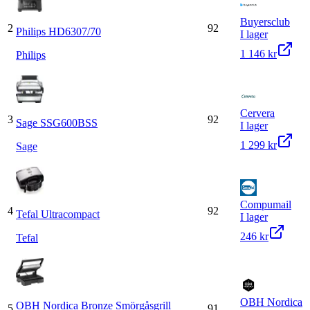
Buyersclub
2
92
Philips HD6307/70
I lager
1 146 kr
Philips
Cervera
3
92
Sage SSG600BSS
I lager
1 299 kr
Sage
Compumail
4
92
Tefal Ultracompact
I lager
246 kr
Tefal
OBH Nordica
OBH Nordica Bronze Smörgåsgrill
5
91