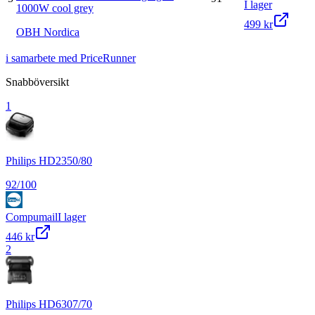
I lager
1000W cool grey
499 kr
OBH Nordica
i samarbete med PriceRunner
Snabböversikt
1
Philips HD2350/80
92
/100
Compumail
I lager
446 kr
2
Philips HD6307/70