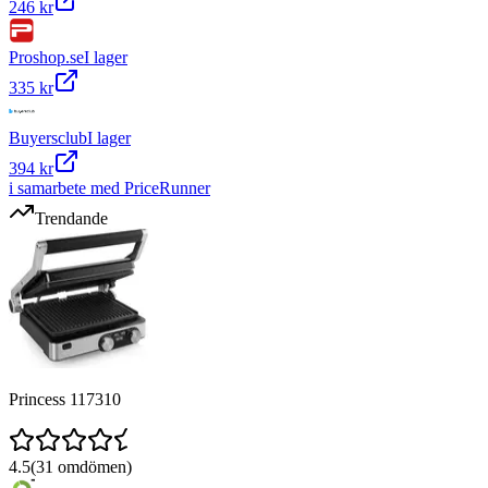
246 kr
Proshop.se
I lager
335 kr
Buyersclub
I lager
394 kr
i samarbete med PriceRunner
Trendande
Princess 117310
4.5
(
31
omdömen)