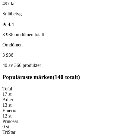
497 kr
Snittbetyg
★ 4.4
3 936 omdömen totalt
Omdömen
3 936
40 av 366 produkter
Populäraste märken
(
140
totalt)
Tefal
17
st
Adler
13
st
Emerio
12
st
Princess
9
st
TriStar