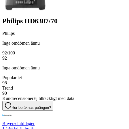
Philips HD6307/70
Philips
Inga omdömen ännu
92
/100
92
Inga omdömen ännu
Popularitet
98
Trend
90
Kundrecensioner
Ej tillräckligt med data
Hur beräknas poängen?
Buyersclub
I lager
1 146 kr
Till butik