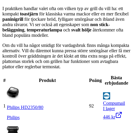
I praktiken handlar valet ofta om vilken typ av grill du vill ha: ett
kompakt
toastjärn
för klassiska varma mackor eller en mer flexibel
paninigrill
för tjockare bröd, fylligare smörgåsar och ibland även
andra råvaror. Vi ser också att egenskaper som
non stick-
beläggning
,
temperaturlampa
och
svalt hölje
återkommer ofta
bland populära modeller.
Om du vill ha något smidigt för vardagsbruk finns många kompakta
alternativ. Vill du däremot kunna pressa större smörgåsar eller få mer
kontroll över gräddningen är det klokt att titta extra noga på effekt,
plattornas storlek och om grillen har funktioner som avtagbara
plattor eller reglerbar termostat.
Bästa
#
Produkt
Poäng
erbjudande
Compumail
1
92
Philips HD2350/80
I lager
446 kr
Philips