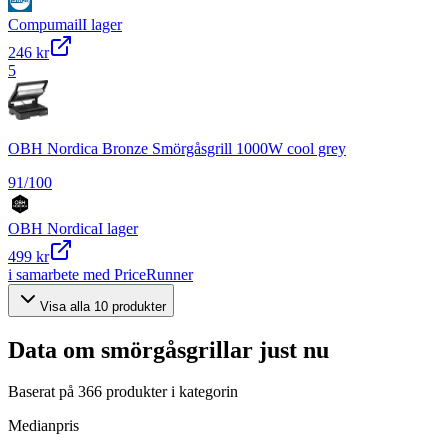
Compumail
I lager
246 kr
5
OBH Nordica Bronze Smörgåsgrill 1000W cool grey
91
/100
OBH Nordica
I lager
499 kr
i samarbete med PriceRunner
Visa alla
10
produkter
Data om
smörgåsgrillar
just nu
Baserat på
366
produkter i kategorin
Medianpris