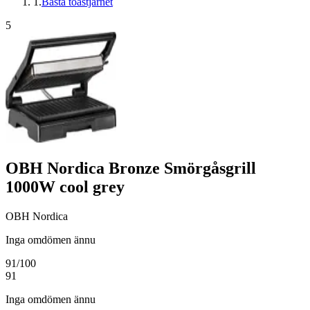
1
.
Bästa toastjärnet
5
OBH Nordica Bronze Smörgåsgrill
1000W cool grey
OBH Nordica
Inga omdömen ännu
91
/100
91
Inga omdömen ännu