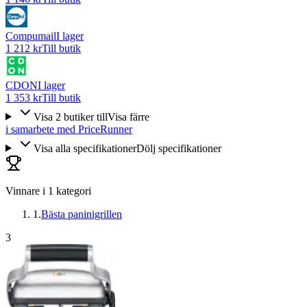
Compumail
I lager
1 212 kr
Till butik
CDON
I lager
1 353 kr
Till butik
Visa
2
butiker
till
Visa färre
i samarbete med PriceRunner
Visa alla specifikationer
Dölj specifikationer
Vinnare i
1
kategori
1
.
Bästa paninigrillen
3