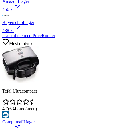
Amazon
I lager
456 kr
Buyersclub
I lager
488 kr
i samarbete med PriceRunner
Mest omtyckta
Tefal Ultracompact
4.7
(
634
omdömen)
Compumail
I lager