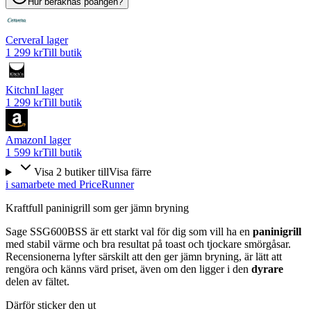
Hur beräknas poängen?
Cervera
I lager
1 299 kr
Till butik
Kitchn
I lager
1 299 kr
Till butik
Amazon
I lager
1 599 kr
Till butik
Visa
2
butiker
till
Visa färre
i samarbete med PriceRunner
Kraftfull paninigrill som ger jämn bryning
Sage SSG600BSS är ett starkt val för dig som vill ha en
paninigrill
med stabil värme och bra resultat på toast och tjockare smörgåsar.
Recensionerna lyfter särskilt att den ger jämn bryning, är lätt att
rengöra och känns värd priset, även om den ligger i den
dyrare
delen av fältet.
Därför sticker den ut