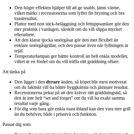
Den högre effekten hjälper till att ge snabb, jämn värme,
vilket märks i recensionerna som lyfter fin bryning och bra
toastresultat.
Plattor med non stick-beläggning och fettuppsamlare gör den
mer praktisk i vardagen, särskilt om du vill slippa mycket
efterarbete.
Att den klarar tjocka smörgåsar gör den mer flexibel än
enklare smörgåsgrillar, och den passar även när fyllningen är
rejäl.
Temperaturlampan ger bättre kontroll än helt enkla modeller,
vilket är en fördel om du vill träffa rätt gräddning oftare.
Att tänka på
Den ligger i den
dyrare
änden, så köpet blir mest motiverat
om du faktiskt vill ha bättre byggkänsla och jämnare resultat.
Recensionerna pekar på att den kräver rätt gräddningstid, så
den är inte helt “set and forget” om du vill ha exakt samma
resultat varje gång.
För dig som bara gör enkla toast ibland kan den vara mer grill
än du behöver, både i prisnivå och funktion.
Passar dig som