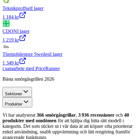
Teknikproffset
I lager
1 184 kr
CDON
I lager
1 219 kr
Themobilestore Sweden
I lager
1 349 kr
i samarbete med PriceRunner
Bästa smörgåsgrillen 2026
Sektioner
Produkter
Vi har analyserat
366 smörgåsgrillar
,
3 936 recensioner
och
40
produkter med omdömen
för att hjälpa dig hitta rätt modell i
kategorin. Det som sticker ut i vår data är att köpare ofta prioriterar
enkel användning, snabb uppvärmning och lätt rengöring framför
avancerade funktioner.