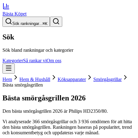
Bästa Köpet
Sök rankningar...
⌘
K
Sök
Sök bland rankningar och kategorier
Kategorier
Så rankar vi
Om oss
Hem
Hem & Hushåll
Köksapparater
Smörgåsgrillar
Bästa smörgåsgrillen
Bästa smörgåsgrillen
2026
Den
bästa smörgåsgrillen
2026
är
Philips HD2350/80
.
Vi analyserade
366
smörgåsgrillar
och 3 936 omdömen
för att hitta
den
bästa smörgåsgrillen
. Rankningen baseras på popularitet, trend
och konsumentbetyg och uppdateras varje månad.