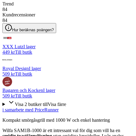
Trend
84
Kundrecensioner
84
Hur beräknas poängen?
XXX Lutz
I lager
449 kr
Till butik
Royal Design
I lager
509 kr
Till butik
Bagaren och Kocken
I lager
509 kr
Till butik
Visa
2
butiker
till
Visa färre
i samarbete med PriceRunner
Kompakt smörgåsgrill med 1000 W och enkel hantering
Wilfa SAM1B-1000 är ett intressant val för dig som vill ha en
smidig toastjärnslösning
utan onödiga krusiduller. I vår analys