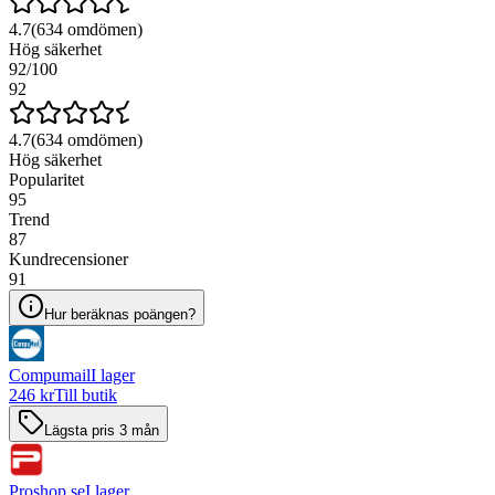
4.7
(
634
omdömen)
Hög säkerhet
92
/100
92
4.7
(
634
omdömen)
Hög säkerhet
Popularitet
95
Trend
87
Kundrecensioner
91
Hur beräknas poängen?
Compumail
I lager
246 kr
Till butik
Lägsta pris 3 mån
Proshop.se
I lager