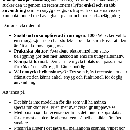
sticker den ut genom att recensionerna lyfter
enkel och snabb
användning
samt en snygg design, och specifikationerna visar en
kompakt modell med avtagbara plattor och non stick-beläggning.
Därför sticker den ut
Snabb och okomplicerad i vardagen
: 1000 W räcker väl för
en smörgåsgrill i den här storleken, och köpare skriver att den
är lätt att komma igång med.
Praktiska plattor
: Avtagbara plattor med non stick-
beläggning gör den mer lättskött än enklare budgetalternativ.
Kompakt format
: Den tar inte mycket plats och passar bra
för kök där en större grill känns onödig.
Väl omtyckt helhetsintryck
: Det som lyfts i recensionerna är
främst att den känns enkel, snygg och funktionell för daglig
användning.
Att tänka på
Det här är inte modellen för dig som vill ha många
specialfunktioner eller en mer avancerad grillupplevelse.
Med bara några få recensioner finns det mindre köpardata än
för de mest etablerade alternativen, så helhetsbilden är något
smalare.
Prisnivån ligger i det lägre till mellanhöga spannet, vilket gör