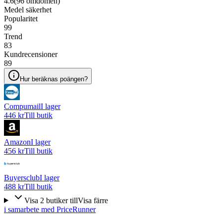
4.6
(
96
omdömen)
Medel säkerhet
Popularitet
99
Trend
83
Kundrecensioner
89
Hur beräknas poängen?
Compumail
I lager
446 kr
Till butik
Amazon
I lager
456 kr
Till butik
Buyersclub
I lager
488 kr
Till butik
Visa
2
butiker
till
Visa färre
i samarbete med PriceRunner