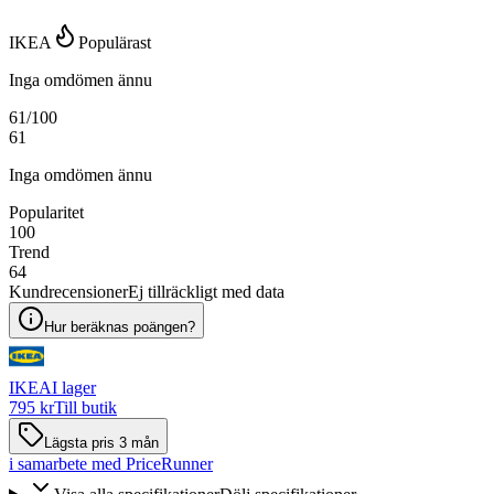
IKEA
Populärast
Inga omdömen ännu
61
/100
61
Inga omdömen ännu
Popularitet
100
Trend
64
Kundrecensioner
Ej tillräckligt med data
Hur beräknas poängen?
IKEA
I lager
795 kr
Till butik
Lägsta pris 3 mån
i samarbete med PriceRunner