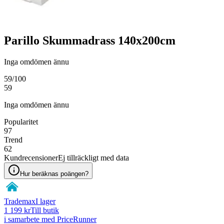
Parillo Skummadrass 140x200cm
Inga omdömen ännu
59
/100
59
Inga omdömen ännu
Popularitet
97
Trend
62
Kundrecensioner
Ej tillräckligt med data
Hur beräknas poängen?
Trademax
I lager
1 199 kr
Till butik
i samarbete med PriceRunner