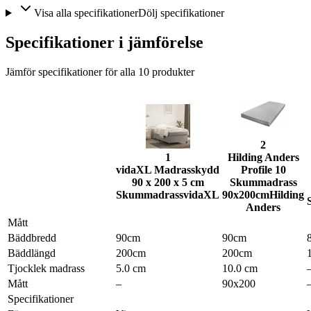
Visa alla specifikationer
Dölj specifikationer
Specifikationer i jämförelse
Jämför specifikationer för alla
10
produkter
2
1
Hilding Anders
vidaXL Madrasskydd
Profile 10
90 x 200 x 5 cm
Skummadrass
Skummadrass
vidaXL
90x200cm
Hilding
Anders
Mått
Bäddbredd
90cm
90cm
Bäddlängd
200cm
200cm
Tjocklek madrass
5.0 cm
10.0 cm
Mått
–
90x200
Specifikationer