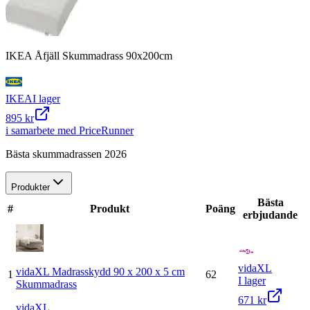
IKEA Åfjäll Skummadrass 90x200cm
IKEA
I lager
895 kr
i samarbete med PriceRunner
Bästa skummadrassen 2026
Produkter
Bästa
#
Produkt
Poäng
erbjudande
vidaXL
vidaXL Madrasskydd 90 x 200 x 5 cm
1
62
I lager
Skummadrass
671 kr
vidaXL