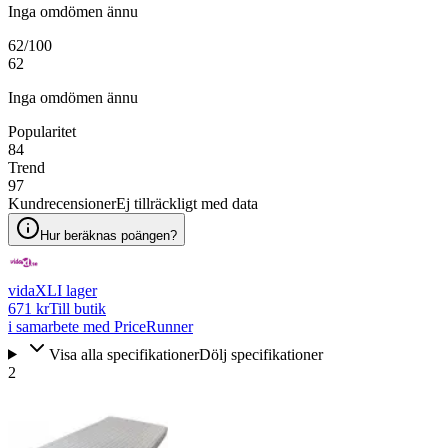
Inga omdömen ännu
62
/100
62
Inga omdömen ännu
Popularitet
84
Trend
97
Kundrecensioner
Ej tillräckligt med data
Hur beräknas poängen?
vidaXL
I lager
671 kr
Till butik
i samarbete med PriceRunner
Visa alla specifikationer
Dölj specifikationer
2