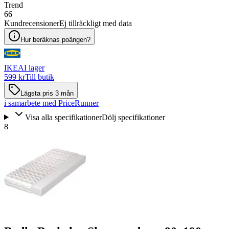
Trend
66
Kundrecensioner
Ej tillräckligt med data
Hur beräknas poängen?
IKEA
I lager
599 kr
Till butik
Lägsta pris 3 mån
i samarbete med PriceRunner
Visa alla specifikationer
Dölj specifikationer
8