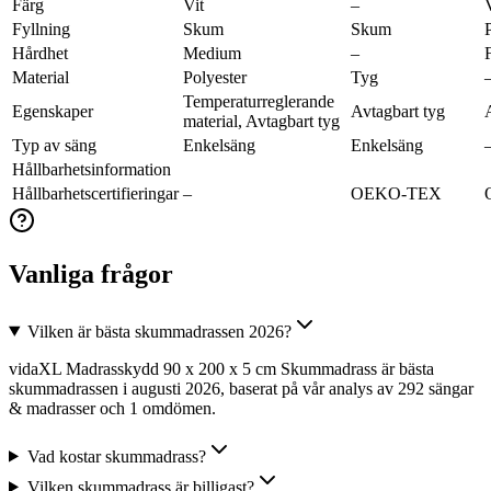
Färg
Vit
–
Fyllning
Skum
Skum
Hårdhet
Medium
–
Material
Polyester
Tyg
Temperaturreglerande
Egenskaper
Avtagbart tyg
material, Avtagbart tyg
Typ av säng
Enkelsäng
Enkelsäng
Hållbarhetsinformation
Hållbarhetscertifieringar
–
OEKO-TEX
Vanliga frågor
Vilken är bästa skummadrassen 2026?
vidaXL Madrasskydd 90 x 200 x 5 cm Skummadrass är bästa
skummadrassen i augusti 2026, baserat på vår analys av 292 sängar
& madrasser och 1 omdömen.
Vad kostar skummadrass?
Vilken skummadrass är billigast?