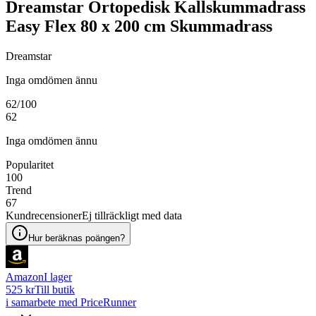
Dreamstar Ortopedisk Kallskummadrass
Easy Flex 80 x 200 cm Skummadrass
Dreamstar
Inga omdömen ännu
62
/100
62
Inga omdömen ännu
Popularitet
100
Trend
67
Kundrecensioner
Ej tillräckligt med data
Hur beräknas poängen?
Amazon
I lager
525 kr
Till butik
i samarbete med PriceRunner