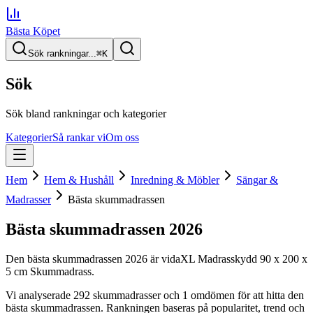
Bästa Köpet
Sök rankningar...
⌘
K
Sök
Sök bland rankningar och kategorier
Kategorier
Så rankar vi
Om oss
Hem
Hem & Hushåll
Inredning & Möbler
Sängar &
Madrasser
Bästa skummadrassen
Bästa skummadrassen
2026
Den
bästa skummadrassen
2026
är
vidaXL Madrasskydd 90 x 200 x
5 cm Skummadrass
.
Vi analyserade
292
skummadrasser
och 1 omdömen
för att hitta
den
bästa skummadrassen
. Rankningen baseras på popularitet, trend och