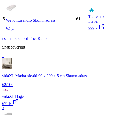
Trademax
5
61
Wegot Lisandro Skummadrass
I lager
999 kr
Wegot
i samarbete med PriceRunner
Snabböversikt
1
vidaXL Madrasskydd 90 x 200 x 5 cm Skummadrass
62
/100
vidaXL
I lager
671 kr
2