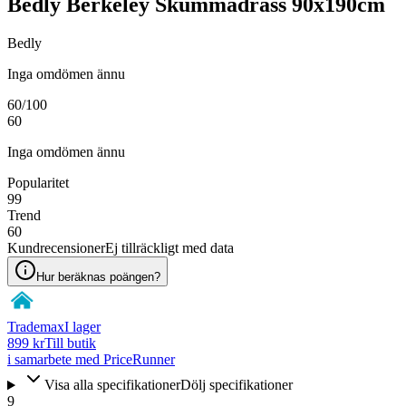
Bedly Berkeley Skummadrass 90x190cm
Bedly
Inga omdömen ännu
60
/100
60
Inga omdömen ännu
Popularitet
99
Trend
60
Kundrecensioner
Ej tillräckligt med data
Hur beräknas poängen?
Trademax
I lager
899 kr
Till butik
i samarbete med PriceRunner
Visa alla specifikationer
Dölj specifikationer
9