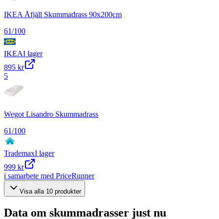
IKEA Åfjäll Skummadrass 90x200cm
61
/100
IKEA
I lager
895 kr
5
Wegot Lisandro Skummadrass
61
/100
Trademax
I lager
999 kr
i samarbete med PriceRunner
Visa alla
10
produkter
Data om
skummadrasser
just nu