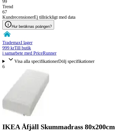
99
Trend
67
Kundrecensioner
Ej tillräckligt med data
Hur beräknas poängen?
Trademax
I lager
999 kr
Till butik
i samarbete med PriceRunner
Visa alla specifikationer
Dölj specifikationer
6
IKEA Åfjäll Skummadrass 80x200cm