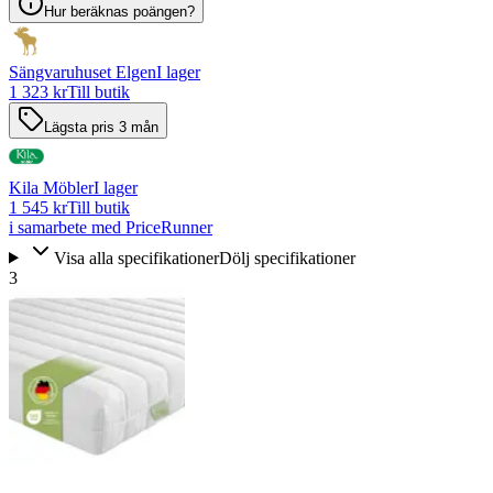
Hur beräknas poängen?
Sängvaruhuset Elgen
I lager
1 323 kr
Till butik
Lägsta pris 3 mån
Kila Möbler
I lager
1 545 kr
Till butik
i samarbete med PriceRunner
Visa alla specifikationer
Dölj specifikationer
3