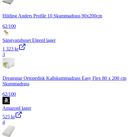
Hilding Anders Profile 10 Skummadrass 90x200cm
62
/100
Sängvaruhuset Elgen
I lager
1 323 kr
3
Dreamstar Ortopedisk Kallskummadrass Easy Flex 80 x 200 cm
Skummadrass
62
/100
Amazon
I lager
525 kr
4