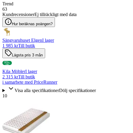
Trend
63
Kundrecensioner
Ej tillräckligt med data
Hur beräknas poängen?
Sängvaruhuset Elgen
I lager
1 985 kr
Till butik
Lägsta pris 3 mån
Kila Möbler
I lager
2 315 kr
Till butik
i samarbete med PriceRunner
Visa alla specifikationer
Dölj specifikationer
10