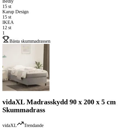
Bedly
15
st
Karup Design
15
st
IKEA
12
st
1
Bästa skummadrassen
vidaXL Madrasskydd 90 x 200 x 5 cm
Skummadrass
vidaXL
Trendande