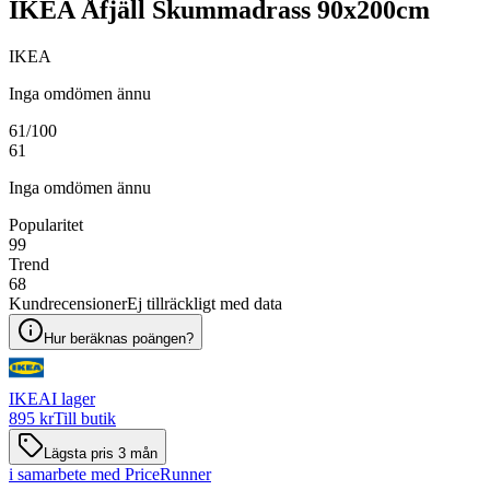
IKEA Åfjäll Skummadrass 90x200cm
IKEA
Inga omdömen ännu
61
/100
61
Inga omdömen ännu
Popularitet
99
Trend
68
Kundrecensioner
Ej tillräckligt med data
Hur beräknas poängen?
IKEA
I lager
895 kr
Till butik
Lägsta pris 3 mån
i samarbete med PriceRunner