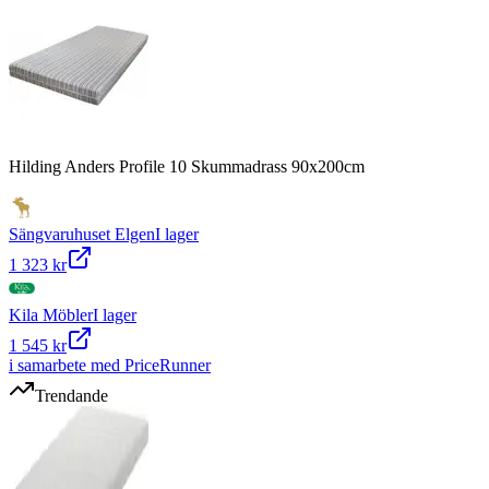
Hilding Anders Profile 10 Skummadrass 90x200cm
Sängvaruhuset Elgen
I lager
1 323 kr
Kila Möbler
I lager
1 545 kr
i samarbete med PriceRunner
Trendande