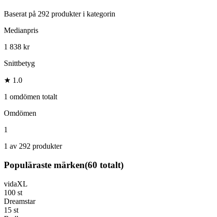
Baserat på
292
produkter i kategorin
Medianpris
1 838 kr
Snittbetyg
★ 1.0
1 omdömen totalt
Omdömen
1
1 av 292 produkter
Populäraste märken
(
60
totalt)
vidaXL
100
st
Dreamstar
15
st