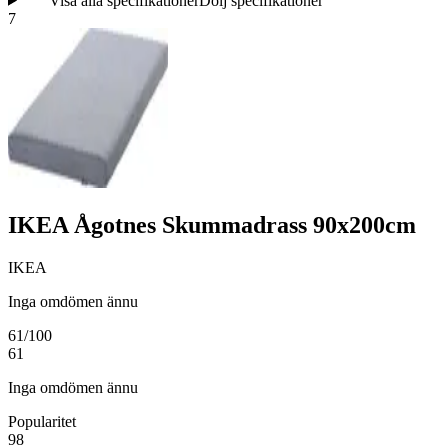
Visa alla specifikationer
Dölj specifikationer
7
IKEA Ågotnes Skummadrass 90x200cm
IKEA
Inga omdömen ännu
61
/100
61
Inga omdömen ännu
Popularitet
98