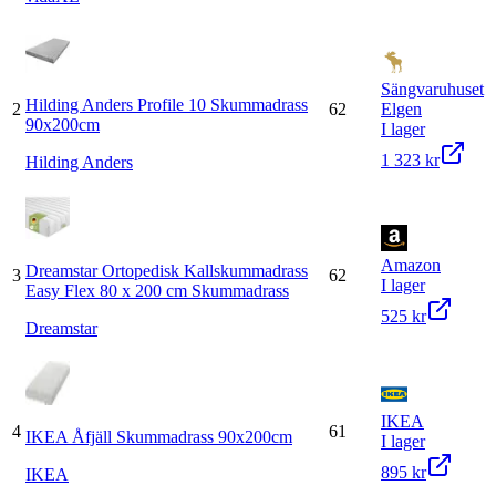
Sängvaruhuset
Hilding Anders Profile 10 Skummadrass
2
62
Elgen
90x200cm
I lager
1 323 kr
Hilding Anders
Amazon
Dreamstar Ortopedisk Kallskummadrass
3
62
I lager
Easy Flex 80 x 200 cm Skummadrass
525 kr
Dreamstar
IKEA
4
61
IKEA Åfjäll Skummadrass 90x200cm
I lager
895 kr
IKEA