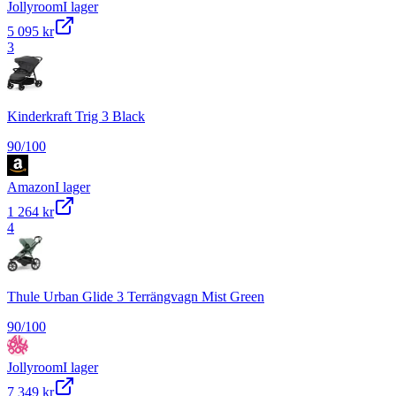
Jollyroom
I lager
5 095 kr
3
Kinderkraft Trig 3 Black
90
/100
Amazon
I lager
1 264 kr
4
Thule Urban Glide 3 Terrängvagn Mist Green
90
/100
Jollyroom
I lager
7 349 kr