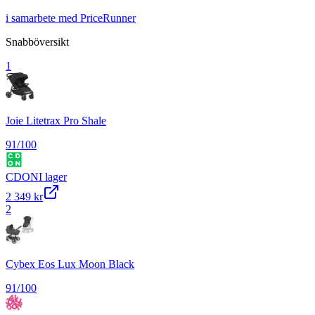
i samarbete med PriceRunner
Snabböversikt
1
Joie Litetrax Pro Shale
91
/100
CDON
I lager
2 349 kr
2
Cybex Eos Lux Moon Black
91
/100