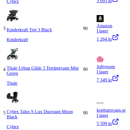
5 095 kr
Cybex
Amazon
3
90
Kinderkraft Trig 3 Black
I lager
1 264 kr
Kinderkraft
Jollyroom
Thule Urban Glide 3 Terrängvagn Mist
4
90
I lager
Green
7 349 kr
Thule
kopbarnvagn.se
Cybex Talos S Lux Duovagn Moon
5
90
I lager
Black
5 599 kr
Cybex