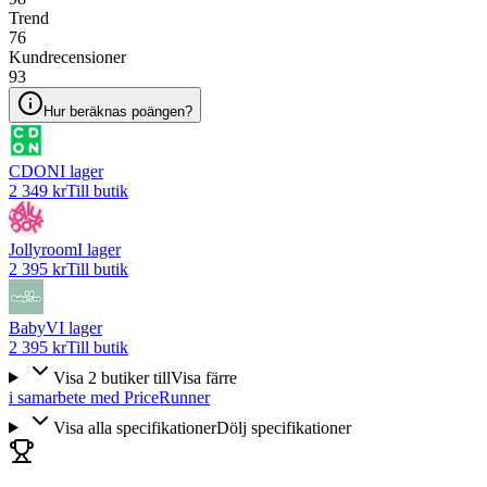
Trend
76
Kundrecensioner
93
Hur beräknas poängen?
CDON
I lager
2 349 kr
Till butik
Jollyroom
I lager
2 395 kr
Till butik
BabyV
I lager
2 395 kr
Till butik
Visa
2
butiker
till
Visa färre
i samarbete med PriceRunner
Visa alla specifikationer
Dölj specifikationer