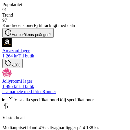
Popularitet
91
Trend
97
Kundrecensioner
Ej tillräckligt med data
Hur beräknas poängen?
Amazon
I lager
1 264 kr
Till butik
-10%
Jollyroom
I lager
1 495 kr
Till butik
i samarbete med PriceRunner
Visa alla specifikationer
Dölj specifikationer
Visste du att
Medianpriset bland 476 sittvagnar ligger på 4 138 kr.