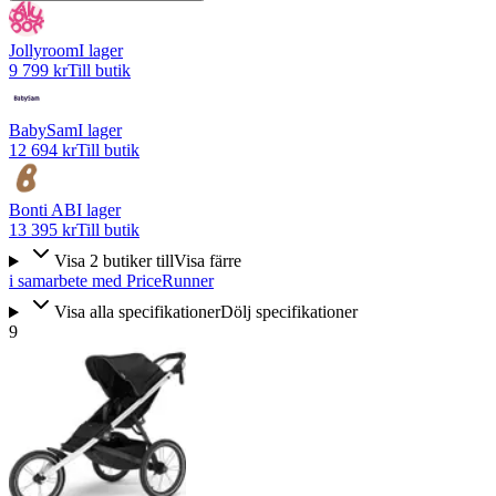
Jollyroom
I lager
9 799 kr
Till butik
BabySam
I lager
12 694 kr
Till butik
Bonti AB
I lager
13 395 kr
Till butik
Visa
2
butiker
till
Visa färre
i samarbete med PriceRunner
Visa alla specifikationer
Dölj specifikationer
9