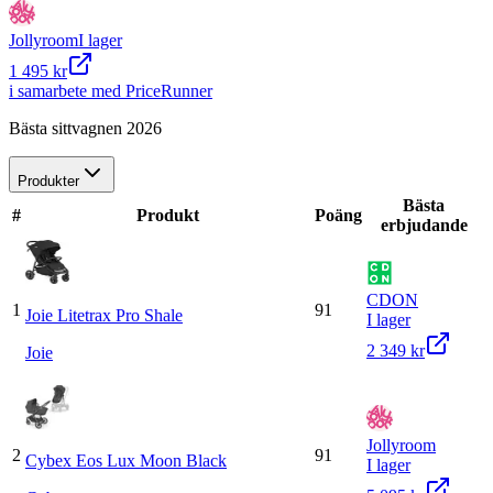
Jollyroom
I lager
1 495 kr
i samarbete med PriceRunner
Bästa sittvagnen 2026
Produkter
Bästa
#
Produkt
Poäng
erbjudande
CDON
1
91
Joie Litetrax Pro Shale
I lager
2 349 kr
Joie
Jollyroom
2
91
Cybex Eos Lux Moon Black
I lager