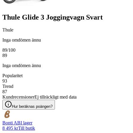
Thule Glide 3 Joggingvagn Svart
Thule
Inga omdömen ännu
89
/100
89
Inga omdömen ännu
Popularitet
93
Trend
87
Kundrecensioner
Ej tillräckligt med data
Hur beräknas poängen?
Bonti AB
I lager
8 495 kr
Till butik