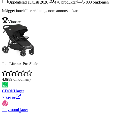
Uppdaterad
augusti 2026
476
produkter
5 833
omdömen
Inlägget innehåller reklam genom annonslänkar.
Vinnare
Joie Litetrax Pro Shale
4.8
(
89
omdömen)
CDON
I lager
2 349 kr
Jollyroom
I lager