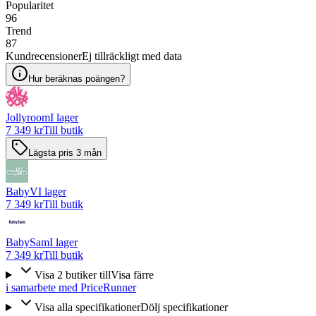
Popularitet
96
Trend
87
Kundrecensioner
Ej tillräckligt med data
Hur beräknas poängen?
Jollyroom
I lager
7 349 kr
Till butik
Lägsta pris 3 mån
BabyV
I lager
7 349 kr
Till butik
BabySam
I lager
7 349 kr
Till butik
Visa
2
butiker
till
Visa färre
i samarbete med PriceRunner
Visa alla specifikationer
Dölj specifikationer