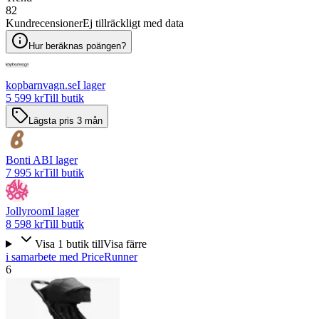
82
Kundrecensioner
Ej tillräckligt med data
Hur beräknas poängen?
kopbarnvagn.se
I lager
5 599 kr
Till butik
Lägsta pris 3 mån
Bonti AB
I lager
7 995 kr
Till butik
Jollyroom
I lager
8 598 kr
Till butik
Visa
1
butik
till
Visa färre
i samarbete med PriceRunner
6