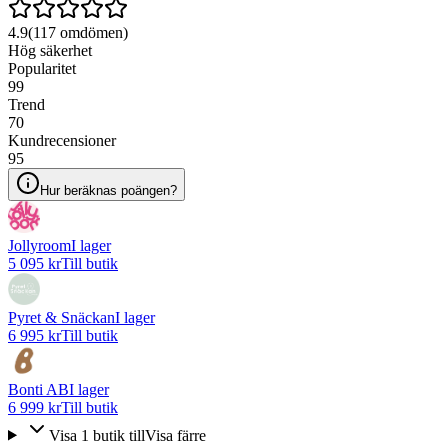
4.9
(
117
omdömen)
Hög säkerhet
Popularitet
99
Trend
70
Kundrecensioner
95
Hur beräknas poängen?
Jollyroom
I lager
5 095 kr
Till butik
Pyret & Snäckan
I lager
6 995 kr
Till butik
Bonti AB
I lager
6 999 kr
Till butik
Visa
1
butik
till
Visa färre