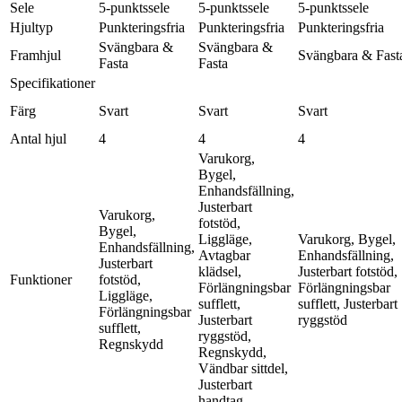
Sele
5-punktssele
5-punktssele
5-punktssele
Hjultyp
Punkteringsfria
Punkteringsfria
Punkteringsfria
Svängbara &
Svängbara &
Framhjul
Svängbara & Fast
Fasta
Fasta
Specifikationer
Färg
Svart
Svart
Svart
Antal hjul
4
4
4
Varukorg,
Bygel,
Enhandsfällning,
Justerbart
Varukorg,
fotstöd,
Bygel,
Liggläge,
Varukorg, Bygel,
Enhandsfällning,
Avtagbar
Enhandsfällning,
Justerbart
klädsel,
Justerbart fotstöd,
Funktioner
fotstöd,
Förlängningsbar
Förlängningsbar
Liggläge,
sufflett,
sufflett, Justerbart
Förlängningsbar
Justerbart
ryggstöd
sufflett,
ryggstöd,
Regnskydd
Regnskydd,
Vändbar sittdel,
Justerbart
handtag