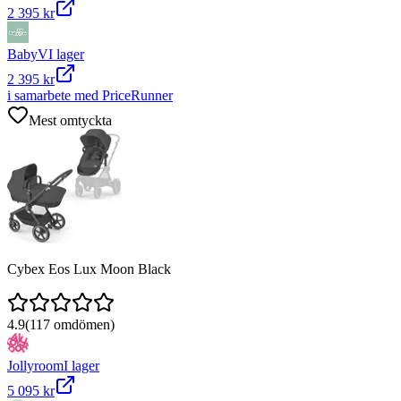
2 395 kr
BabyV
I lager
2 395 kr
i samarbete med PriceRunner
Mest omtyckta
Cybex Eos Lux Moon Black
4.9
(
117
omdömen)
Jollyroom
I lager
5 095 kr