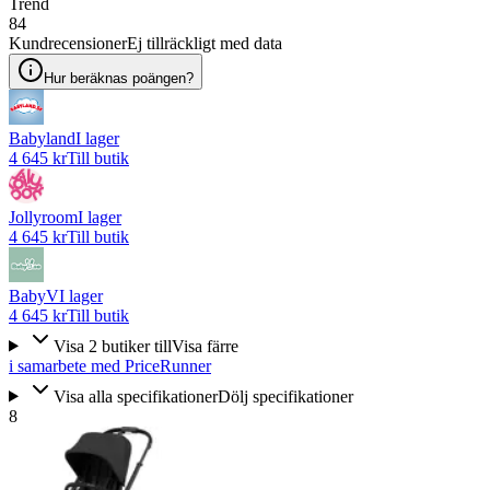
Trend
84
Kundrecensioner
Ej tillräckligt med data
Hur beräknas poängen?
Babyland
I lager
4 645 kr
Till butik
Jollyroom
I lager
4 645 kr
Till butik
BabyV
I lager
4 645 kr
Till butik
Visa
2
butiker
till
Visa färre
i samarbete med PriceRunner
Visa alla specifikationer
Dölj specifikationer
8