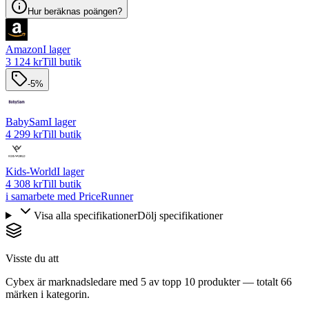
Hur beräknas poängen?
Amazon
I lager
3 124 kr
Till butik
-5%
BabySam
I lager
4 299 kr
Till butik
Kids-World
I lager
4 308 kr
Till butik
i samarbete med PriceRunner
Visa alla specifikationer
Dölj specifikationer
Visste du att
Cybex är marknadsledare med 5 av topp 10 produkter — totalt 66
märken i kategorin.