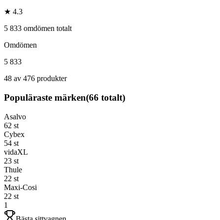
★ 4.3
5 833 omdömen totalt
Omdömen
5 833
48 av 476 produkter
Populäraste märken
(
66
totalt)
Asalvo
62
st
Cybex
54
st
vidaXL
23
st
Thule
22
st
Maxi-Cosi
22
st
1
Bästa sittvagnen