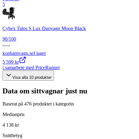
5
Cybex Talos S Lux Duovagn Moon Black
90
/100
kopbarnvagn.se
I lager
5 599 kr
i samarbete med PriceRunner
Visa alla
10
produkter
Data om
sittvagnar
just nu
Baserat på
476
produkter i kategorin
Medianpris
4 138 kr
Snittbetyg