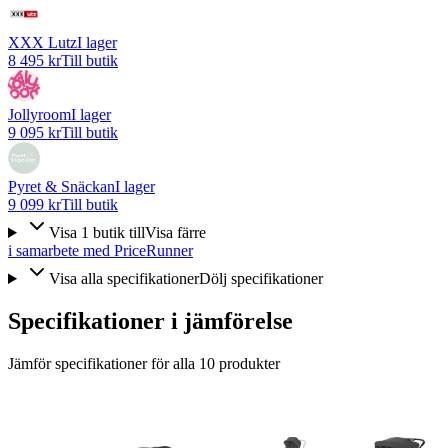
XXX Lutz
I lager
8 495 kr
Till butik
Jollyroom
I lager
9 095 kr
Till butik
Pyret & Snäckan
I lager
9 099 kr
Till butik
Visa
1
butik
till
Visa färre
i samarbete med PriceRunner
Visa alla specifikationer
Dölj specifikationer
Specifikationer i jämförelse
Jämför specifikationer för alla
10
produkter