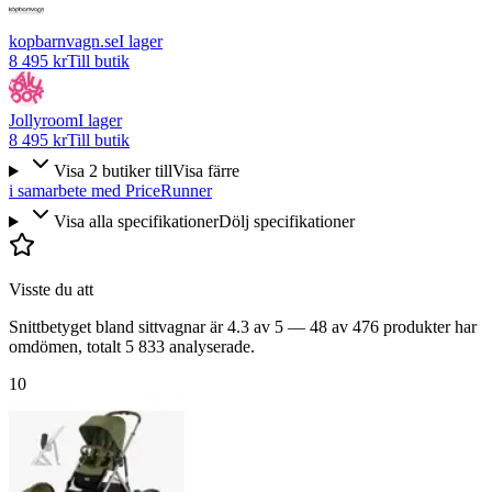
kopbarnvagn.se
I lager
8 495 kr
Till butik
Jollyroom
I lager
8 495 kr
Till butik
Visa
2
butiker
till
Visa färre
i samarbete med PriceRunner
Visa alla specifikationer
Dölj specifikationer
Visste du att
Snittbetyget bland sittvagnar är 4.3 av 5 — 48 av 476 produkter har
omdömen, totalt 5 833 analyserade.
10