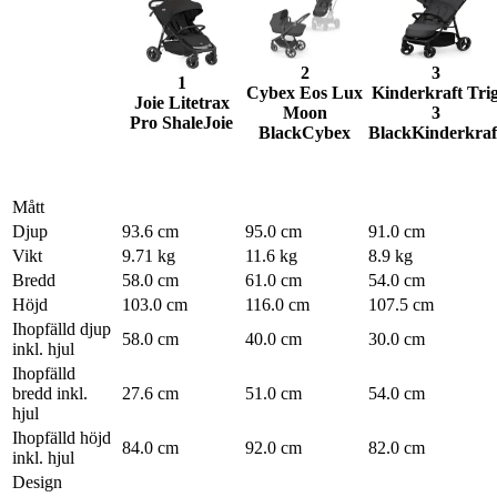
2
3
1
Cybex Eos Lux
Kinderkraft Tri
Joie Litetrax
Moon
3
Pro Shale
Joie
Black
Cybex
Black
Kinderkraf
Mått
Djup
93.6 cm
95.0 cm
91.0 cm
Vikt
9.71 kg
11.6 kg
8.9 kg
Bredd
58.0 cm
61.0 cm
54.0 cm
Höjd
103.0 cm
116.0 cm
107.5 cm
Ihopfälld djup
58.0 cm
40.0 cm
30.0 cm
inkl. hjul
Ihopfälld
bredd inkl.
27.6 cm
51.0 cm
54.0 cm
hjul
Ihopfälld höjd
84.0 cm
92.0 cm
82.0 cm
inkl. hjul
Design