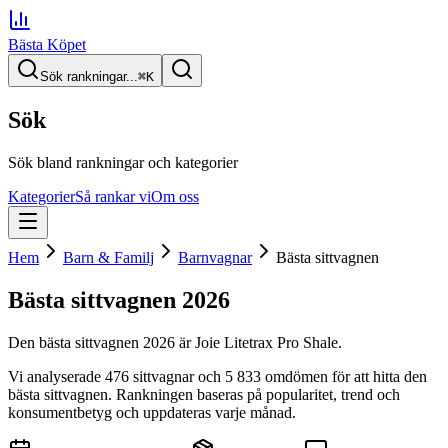
Bästa Köpet
Sök rankningar...
⌘
K
Sök
Sök bland rankningar och kategorier
Kategorier
Så rankar vi
Om oss
Hem
Barn & Familj
Barnvagnar
Bästa sittvagnen
Bästa sittvagnen
2026
Den
bästa sittvagnen
2026
är
Joie Litetrax Pro Shale
.
Vi analyserade
476
sittvagnar
och 5 833 omdömen
för att hitta
den
bästa sittvagnen
. Rankningen baseras på popularitet, trend och
konsumentbetyg och uppdateras varje månad.