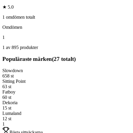
★ 5.0
1 omdömen totalt
Omdömen
1
1 av 895 produkter
Populäraste märken
(
27
totalt)
Slowdown
658
st
Sitting Point
63
st
Fatboy
60
st
Dekoria
15
st
Lumaland
12
st
1
Bästa sittsäckarna