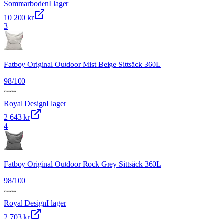
Sommarboden
I lager
10 200 kr
3
Fatboy Original Outdoor Mist Beige Sittsäck 360L
98
/100
Royal Design
I lager
2 643 kr
4
Fatboy Original Outdoor Rock Grey Sittsäck 360L
98
/100
Royal Design
I lager
2 703 kr