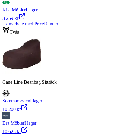
Kila Möbler
I lager
3 259 kr
i samarbete med PriceRunner
Tvåa
Cane-Line Beanbag Sittsäck
Sommarboden
I lager
10 200 kr
Bra Möbler
I lager
10 625 kr