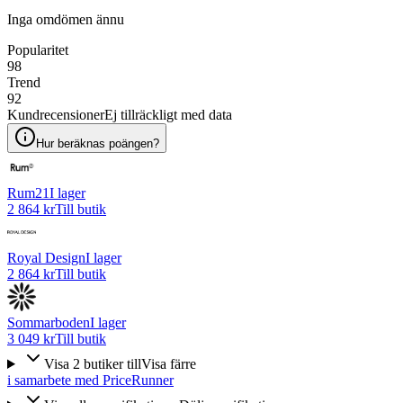
Inga omdömen ännu
Popularitet
98
Trend
92
Kundrecensioner
Ej tillräckligt med data
Hur beräknas poängen?
Rum21
I lager
2 864 kr
Till butik
Royal Design
I lager
2 864 kr
Till butik
Sommarboden
I lager
3 049 kr
Till butik
Visa
2
butiker
till
Visa färre
i samarbete med PriceRunner