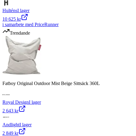
Hulténs
I lager
10 625 kr
i samarbete med PriceRunner
Trendande
Fatboy Original Outdoor Mist Beige Sittsäck 360L
Royal Design
I lager
2 643 kr
Andlight
I lager
2 849 kr