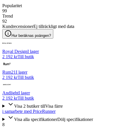
Popularitet
99
Trend
92
Kundrecensioner
Ej tillräckligt med data
Hur beräknas poängen?
Royal Design
I lager
2 192 kr
Till butik
Rum21
I lager
2 192 kr
Till butik
Andlight
I lager
2 192 kr
Till butik
Visa
2
butiker
till
Visa färre
i samarbete med PriceRunner
Visa alla specifikationer
Dölj specifikationer
8