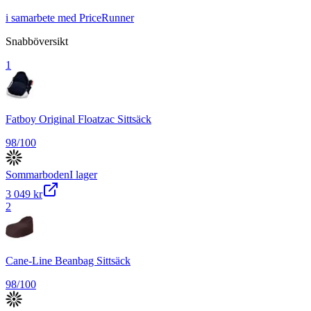
i samarbete med PriceRunner
Snabböversikt
1
Fatboy Original Floatzac Sittsäck
98
/100
Sommarboden
I lager
3 049 kr
2
Cane-Line Beanbag Sittsäck
98
/100