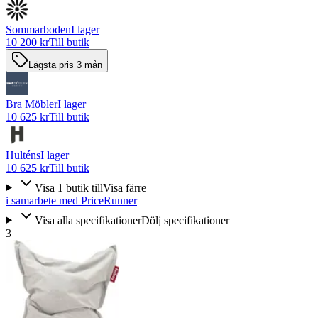
Sommarboden
I lager
10 200 kr
Till butik
Lägsta pris 3 mån
Bra Möbler
I lager
10 625 kr
Till butik
Hulténs
I lager
10 625 kr
Till butik
Visa
1
butik
till
Visa färre
i samarbete med PriceRunner
Visa alla specifikationer
Dölj specifikationer
3