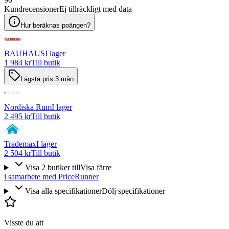
Kundrecensioner
Ej tillräckligt med data
Hur beräknas poängen?
BAUHAUS
I lager
1 984 kr
Till butik
Lägsta pris 3 mån
Nordiska Rum
I lager
2 495 kr
Till butik
Trademax
I lager
2 504 kr
Till butik
Visa
2
butiker
till
Visa färre
i samarbete med PriceRunner
Visa alla specifikationer
Dölj specifikationer
Visste du att