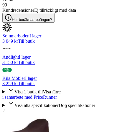
99
Kundrecensioner
Ej tillräckligt med data
Hur beräknas poängen?
Sommarboden
I lager
3 049 kr
Till butik
Andlight
I lager
3 150 kr
Till butik
Kila Möbler
I lager
3 259 kr
Till butik
Visa
1
butik
till
Visa färre
i samarbete med PriceRunner
Visa alla specifikationer
Dölj specifikationer
2