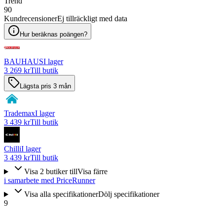
Trend
90
Kundrecensioner
Ej tillräckligt med data
Hur beräknas poängen?
BAUHAUS
I lager
3 269 kr
Till butik
Lägsta pris 3 mån
Trademax
I lager
3 439 kr
Till butik
Chilli
I lager
3 439 kr
Till butik
Visa
2
butiker
till
Visa färre
i samarbete med PriceRunner
Visa alla specifikationer
Dölj specifikationer
9