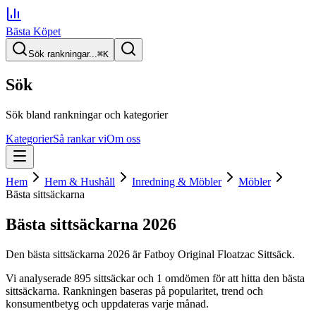
Bästa Köpet
Sök rankningar...
⌘
K
Sök
Sök bland rankningar och kategorier
Kategorier
Så rankar vi
Om oss
Hem
Hem & Hushåll
Inredning & Möbler
Möbler
Bästa sittsäckarna
Bästa sittsäckarna
2026
Den
bästa sittsäckarna
2026
är
Fatboy Original Floatzac Sittsäck
.
Vi analyserade
895
sittsäckar
och 1 omdömen
för att hitta
den
bästa
sittsäckarna
. Rankningen baseras på popularitet, trend och
konsumentbetyg och uppdateras varje månad.