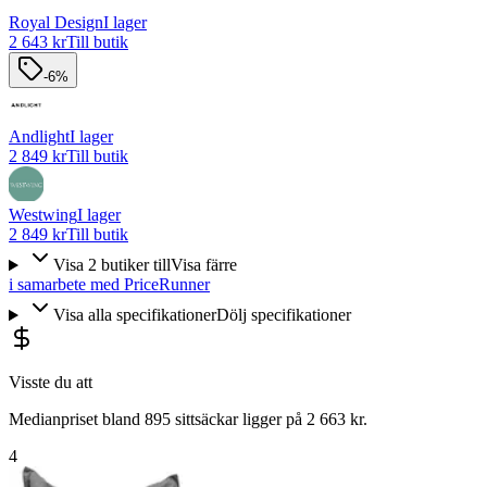
Royal Design
I lager
2 643 kr
Till butik
-6%
Andlight
I lager
2 849 kr
Till butik
Westwing
I lager
2 849 kr
Till butik
Visa
2
butiker
till
Visa färre
i samarbete med PriceRunner
Visa alla specifikationer
Dölj specifikationer
Visste du att
Medianpriset bland 895 sittsäckar ligger på 2 663 kr.
4