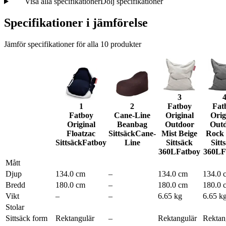
Visa alla specifikationer
Dölj specifikationer
Specifikationer i jämförelse
Jämför specifikationer för alla
10
produkter
3
1
2
Fatboy
Fat
Fatboy
Cane-Line
Original
Orig
Original
Beanbag
Outdoor
Out
Floatzac
Sittsäck
Cane-
Mist Beige
Rock
Sittsäck
Fatboy
Line
Sittsäck
Sitt
360L
Fatboy
360L
F
Mått
Djup
134.0 cm
–
134.0 cm
134.0 
Bredd
180.0 cm
–
180.0 cm
180.0 
Vikt
–
–
6.65 kg
6.65 k
Stolar
Sittsäck form
Rektangulär
–
Rektangulär
Rektan