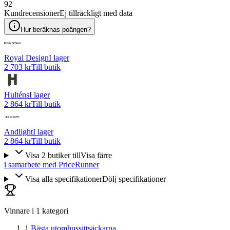
92
Kundrecensioner
Ej tillräckligt med data
Hur beräknas poängen?
Royal Design
I lager
2 703 kr
Till butik
Hulténs
I lager
2 864 kr
Till butik
Andlight
I lager
2 864 kr
Till butik
Visa
2
butiker
till
Visa färre
i samarbete med PriceRunner
Visa alla specifikationer
Dölj specifikationer
Vinnare i
1
kategori
1
.
Bästa utomhussittsäckarna