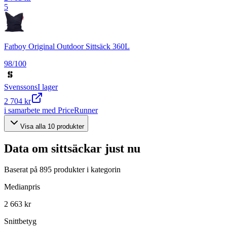
5
Fatboy Original Outdoor Sittsäck 360L
98
/100
Svenssons
I lager
2 704 kr
i samarbete med PriceRunner
Visa alla
10
produkter
Data om
sittsäckar
just nu
Baserat på
895
produkter i kategorin
Medianpris
2 663 kr
Snittbetyg