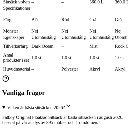
Sittsäck volym
–
–
360.0 L
360.0 
Specifikationer
Färg
Blå
Röd
Grå
Grå
Mönster
Nej
Nej
Nej
Nej
Egenskaper
Utomhustålig
Utomhustålig
Utomhustålig
Utomhu
Tillverkarfärg
Dark Ocean
–
Mist
Rock 
Antal
1.0 st
1.0 st
1.0 st
1.0 st
produkter i set
Huvudmaterial
–
Polyester
Akryl
Akryl
Vanliga frågor
Vilken är bästa sittsäcken 2026?
Fatboy Original Floatzac Sittsäck är bästa sittsäcken i augusti 2026,
baserat på vår analys av 895 möbler och 1 omdömen.