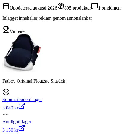
Uppdaterad
augusti 2026
895
produkter
1
omdömen
Inlägget innehåller reklam genom annonslänkar.
Vinnare
Fatboy Original Floatzac Sittsäck
Sommarboden
I lager
3 049 kr
Andlight
I lager
3 150 kr