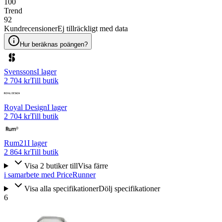
100
Trend
92
Kundrecensioner
Ej tillräckligt med data
Hur beräknas poängen?
Svenssons
I lager
2 704 kr
Till butik
Royal Design
I lager
2 704 kr
Till butik
Rum21
I lager
2 864 kr
Till butik
Visa
2
butiker
till
Visa färre
i samarbete med PriceRunner
Visa alla specifikationer
Dölj specifikationer
6