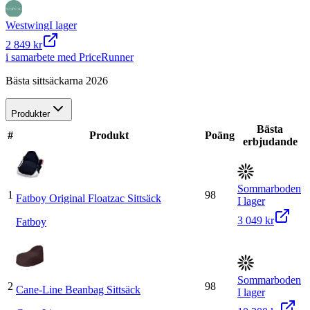
Westwing
I lager
2 849 kr
i samarbete med PriceRunner
Bästa sittsäckarna 2026
Produkter
Bästa
#
Produkt
Poäng
erbjudande
Sommarboden
1
98
Fatboy Original Floatzac Sittsäck
I lager
3 049 kr
Fatboy
Sommarboden
2
98
Cane-Line Beanbag Sittsäck
I lager