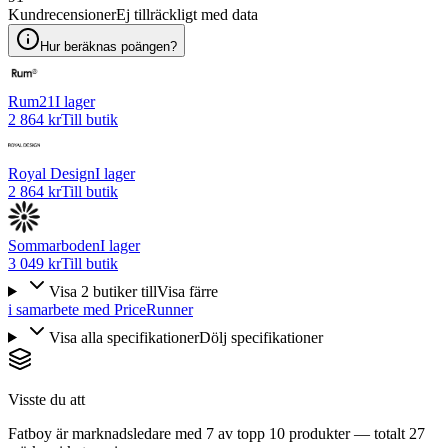
Kundrecensioner
Ej tillräckligt med data
Hur beräknas poängen?
Rum21
I lager
2 864 kr
Till butik
Royal Design
I lager
2 864 kr
Till butik
Sommarboden
I lager
3 049 kr
Till butik
Visa
2
butiker
till
Visa färre
i samarbete med PriceRunner
Visa alla specifikationer
Dölj specifikationer
Visste du att
Fatboy är marknadsledare med 7 av topp 10 produkter — totalt 27