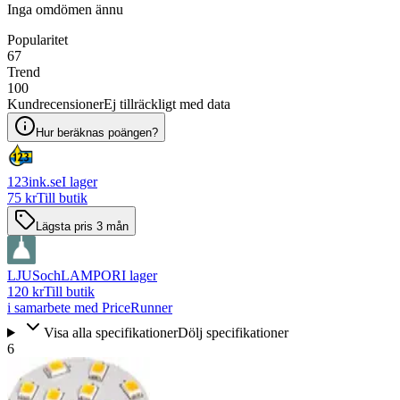
Inga omdömen ännu
Popularitet
67
Trend
100
Kundrecensioner
Ej tillräckligt med data
Hur beräknas poängen?
123ink.se
I lager
75 kr
Till butik
Lägsta pris 3 mån
LJUSochLAMPOR
I lager
120 kr
Till butik
i samarbete med PriceRunner
Visa alla specifikationer
Dölj specifikationer
6