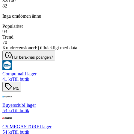
82
/100
82
Inga omdömen ännu
Popularitet
93
Trend
70
Kundrecensioner
Ej tillräckligt med data
Hur beräknas poängen?
Compumail
I lager
41 kr
Till butik
-5%
Buyersclub
I lager
53 kr
Till butik
CS MEGASTORE
I lager
54 kr
Till butik