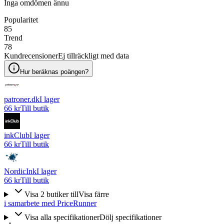
Inga omdömen ännu
Popularitet
85
Trend
78
Kundrecensioner
Ej tillräckligt med data
Hur beräknas poängen?
patroner.dk
I lager
66 kr
Till butik
inkClub
I lager
66 kr
Till butik
NordicInk
I lager
66 kr
Till butik
Visa
2
butiker
till
Visa färre
i samarbete med PriceRunner
Visa alla specifikationer
Dölj specifikationer