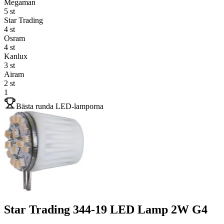
Megaman
5
st
Star Trading
4
st
Osram
4
st
Kanlux
3
st
Airam
2
st
1
Bästa runda LED-lamporna
Star Trading 344-19 LED Lamp 2W G4