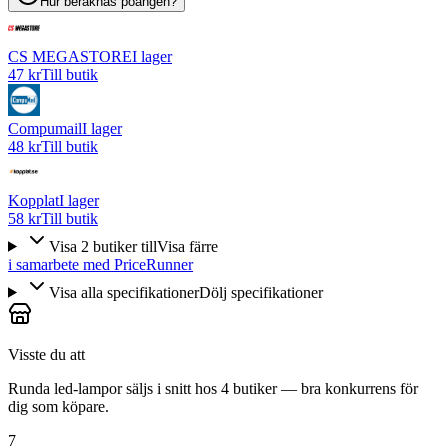
Hur beräknas poängen?
CS MEGASTORE
I lager
47 kr
Till butik
Compumail
I lager
48 kr
Till butik
Kopplat
I lager
58 kr
Till butik
Visa
2
butiker
till
Visa färre
i samarbete med PriceRunner
Visa alla specifikationer
Dölj specifikationer
Visste du att
Runda led-lampor säljs i snitt hos 4 butiker — bra konkurrens för
dig som köpare.
7