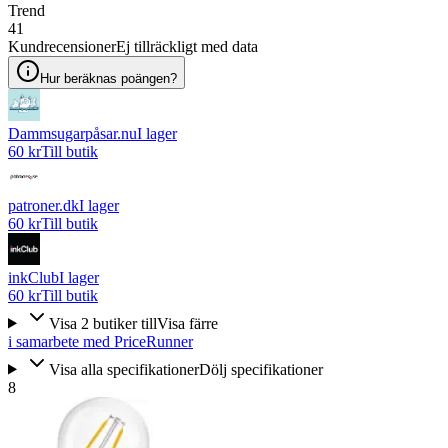
Trend
41
Kundrecensioner
Ej tillräckligt med data
Hur beräknas poängen?
Dammsugarpåsar.nu
I lager
60 kr
Till butik
patroner.dk
I lager
60 kr
Till butik
inkClub
I lager
60 kr
Till butik
Visa
2
butiker
till
Visa färre
i samarbete med PriceRunner
Visa alla specifikationer
Dölj specifikationer
8