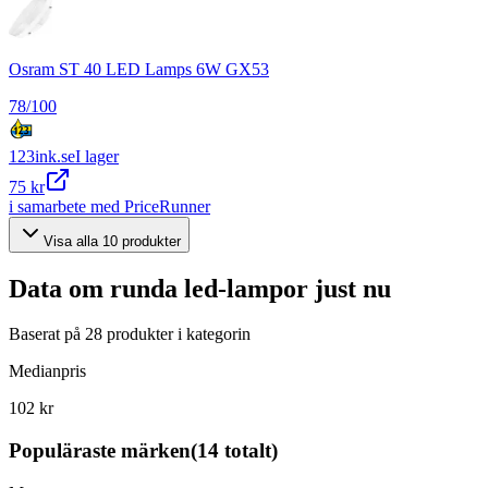
Osram ST 40 LED Lamps 6W GX53
78
/100
123ink.se
I lager
75 kr
i samarbete med PriceRunner
Visa alla
10
produkter
Data om
runda led-lampor
just nu
Baserat på
28
produkter i kategorin
Medianpris
102 kr
Populäraste märken
(
14
totalt)