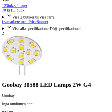
123ink.se
I lager
70 kr
Till butik
Visa
2
butiker
till
Visa färre
i samarbete med PriceRunner
Visa alla specifikationer
Dölj specifikationer
2
Goobay 30588 LED Lamps 2W G4
Goobay
Inga omdömen ännu