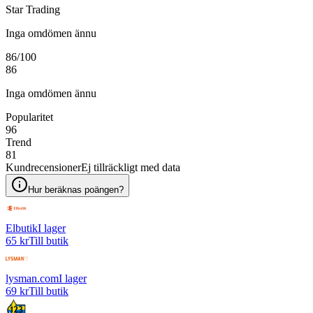
Star Trading
Inga omdömen ännu
86
/100
86
Inga omdömen ännu
Popularitet
96
Trend
81
Kundrecensioner
Ej tillräckligt med data
Hur beräknas poängen?
Elbutik
I lager
65 kr
Till butik
lysman.com
I lager
69 kr
Till butik