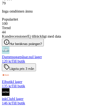
79
Inga omdömen ännu
Popularitet
100
Trend
44
Kundrecensioner
Ej tillräckligt med data
Hur beräknas poängen?
Dammsugarpåsar.nu
I lager
120 kr
Till butik
Lägsta pris 3 mån
Elbutik
I lager
135 kr
Till butik
inkClub
I lager
146 kr
Till butik