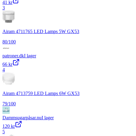
41 kr
3
Airam 4711765 LED Lamps 5W GX53
80
/100
patroner.dk
I lager
66 kr
4
Airam 4713759 LED Lamps 6W GX53
79
/100
Dammsugarpåsar.nu
I lager
120 kr
5