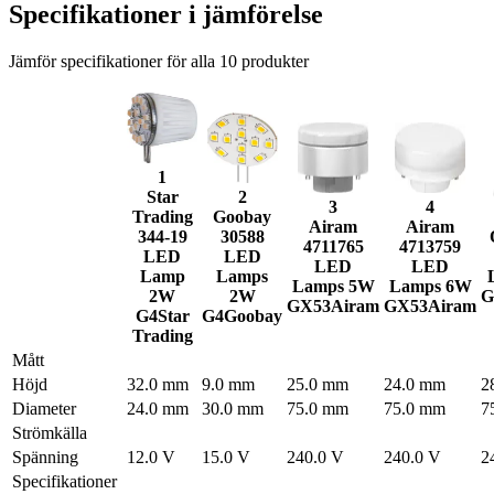
Specifikationer i jämförelse
Jämför specifikationer för alla
10
produkter
1
Star
2
3
4
Trading
Goobay
Airam
Airam
344-19
30588
4711765
4713759
LED
LED
LED
LED
Lamp
Lamps
Lamps 5W
Lamps 6W
2W
2W
G
GX53
Airam
GX53
Airam
G4
Star
G4
Goobay
Trading
Mått
Höjd
32.0 mm
9.0 mm
25.0 mm
24.0 mm
2
Diameter
24.0 mm
30.0 mm
75.0 mm
75.0 mm
7
Strömkälla
Spänning
12.0 V
15.0 V
240.0 V
240.0 V
2
Specifikationer