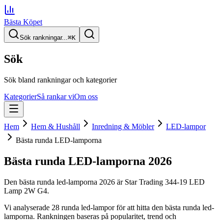
Bästa Köpet
Sök rankningar...
⌘
K
Sök
Sök bland rankningar och kategorier
Kategorier
Så rankar vi
Om oss
Hem
Hem & Hushåll
Inredning & Möbler
LED-lampor
Bästa runda LED-lamporna
Bästa runda LED-lamporna
2026
Den
bästa runda led-lamporna
2026
är
Star Trading 344-19 LED
Lamp 2W G4
.
Vi analyserade
28
runda led-lampor
för att hitta
den
bästa runda led-
lamporna
. Rankningen baseras på popularitet, trend och