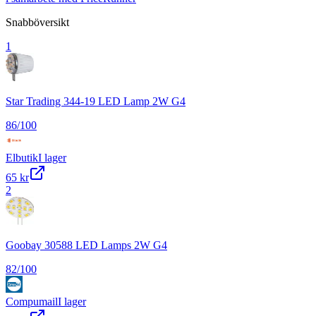
Snabböversikt
1
Star Trading 344-19 LED Lamp 2W G4
86
/100
Elbutik
I lager
65 kr
2
Goobay 30588 LED Lamps 2W G4
82
/100
Compumail
I lager