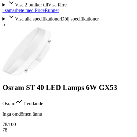
Visa
2
butiker
till
Visa färre
i samarbete med PriceRunner
Visa alla specifikationer
Dölj specifikationer
5
Osram ST 40 LED Lamps 6W GX53
Osram
Trendande
Inga omdömen ännu
78
/100
78