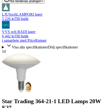
Hur beräknas poängen?
LJUSochLAMPOR
I lager
5 226 kr
Till butik
VVS och BAD
I lager
6 442 kr
Till butik
i samarbete med PriceRunner
Visa alla specifikationer
Dölj specifikationer
10
Star Trading 364-21-1 LED Lamps 20W
E27