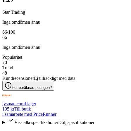
Star Trading
Inga omdömen ännu
66
/100
66
Inga omdömen ännu
Popularitet
70
Trend
48
Kundrecensioner
Ej tillräckligt med data
Hur beräknas poängen?
lysman.com
I lager
195 kr
Till butik
i samarbete med PriceRunner
Visa alla specifikationer
Dölj specifikationer