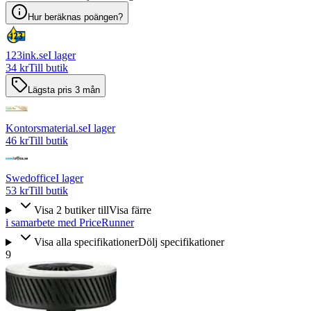
Hur beräknas poängen?
123ink.se
I lager
34 kr
Till butik
Lägsta pris 3 mån
Kontorsmaterial.se
I lager
46 kr
Till butik
Swedoffice
I lager
53 kr
Till butik
Visa
2
butiker
till
Visa färre
i samarbete med PriceRunner
Visa alla specifikationer
Dölj specifikationer
9