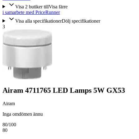
Visa
2
butiker
till
Visa färre
i samarbete med PriceRunner
Visa alla specifikationer
Dölj specifikationer
3
Airam 4711765 LED Lamps 5W GX53
Airam
Inga omdömen ännu
80
/100
80