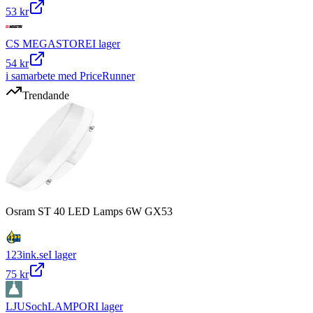
53 kr
CS MEGASTORE
I lager
54 kr
i samarbete med PriceRunner
Trendande
Osram ST 40 LED Lamps 6W GX53
123ink.se
I lager
75 kr
LJUSochLAMPOR
I lager