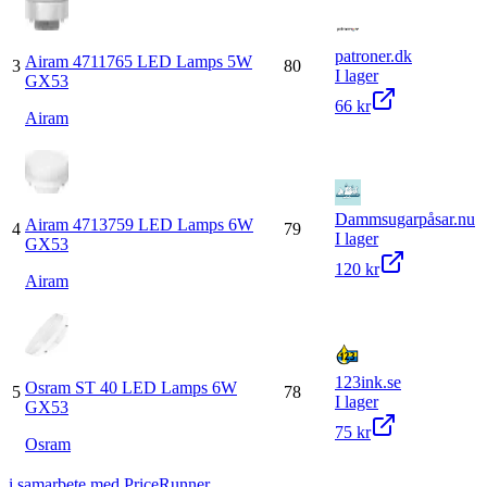
patroner.dk
Airam 4711765 LED Lamps 5W
3
80
I lager
GX53
66 kr
Airam
Dammsugarpåsar.nu
Airam 4713759 LED Lamps 6W
4
79
I lager
GX53
120 kr
Airam
123ink.se
Osram ST 40 LED Lamps 6W
5
78
I lager
GX53
75 kr
Osram
i samarbete med PriceRunner