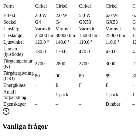
Form
Cirkel
Cirkel
Cirkel
Cirkel
C
Effekt
2.0 W
2.0 W
5.0 W
6.0 W
6
Sockel
G4
G4
GX53
GX53
G
Ljusfärg
Varmvit
Varmvit
Varmvit
Varmvit
V
Livslängd
25000 tim
30000 tim
15000 tim
25000 tim
1
Ljusvinkel
120.0 °
140.0 °
110.0 °
110.0 °
1
Lumen
180.0
170.0
470.0
470.0
4
(ljusflöde)
Färgtemperatur
2700
2800
2700
3000
2
(K)
Färgåtergivning
80
90
89
89
8
(CRI)
Energiklass
–
E
F
F
–
Antal i
–
1 pack
–
1 pack
1
förpackning
Egenskaper
–
–
–
Dimbar
–
Vanliga frågor