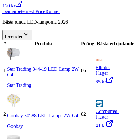
120 kr
i samarbete med PriceRunner
Bästa runda LED-lamporna 2026
Produkter
#
Produkt
Poäng
Bästa erbjudande
Elbutik
Star Trading 344-19 LED Lamp 2W
1
86
I lager
G4
65 kr
Star Trading
Compumail
2
82
Goobay 30588 LED Lamps 2W G4
I lager
41 kr
Goobay