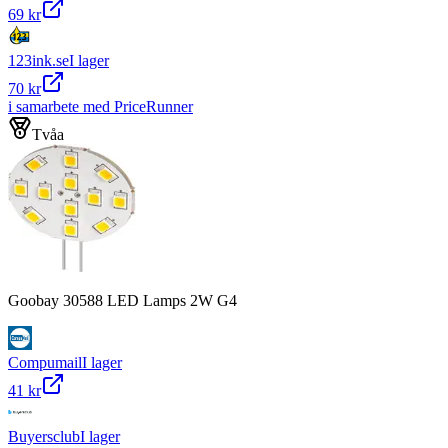
69 kr
123ink.se
I lager
70 kr
i samarbete med PriceRunner
Tvåa
Goobay 30588 LED Lamps 2W G4
Compumail
I lager
41 kr
Buyersclub
I lager