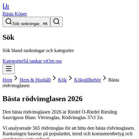
Bästa Köpet
Sök rankningar...
⌘
K
Sök
Sök bland rankningar och kategorier
Kategorier
Så rankar vi
Om oss
Hem
Hem & Hushåll
Kök
Kökstillbehör
Bästa
rödvinsglasen
Bästa rödvinsglasen
2026
Den
bästa rödvinsglasen
2026
är
Riedel O-Riedel Riesling
Sauvignon Blanc Vitvinsglas, Rödvinsglas 37cl 2st
.
Vi analyserade
565
rödvinsglas
för att hitta
den
bästa rödvinsglasen
.
Rankningen baseras på popularitet, trend och konsumentbetyg och