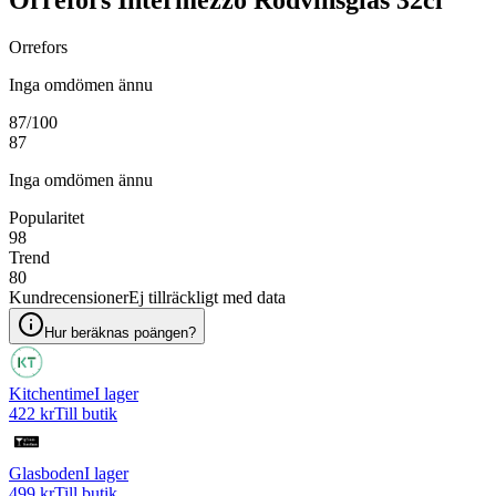
Orrefors Intermezzo Rödvinsglas 32cl
Orrefors
Inga omdömen ännu
87
/100
87
Inga omdömen ännu
Popularitet
98
Trend
80
Kundrecensioner
Ej tillräckligt med data
Hur beräknas poängen?
Kitchentime
I lager
422 kr
Till butik
Glasboden
I lager
499 kr
Till butik