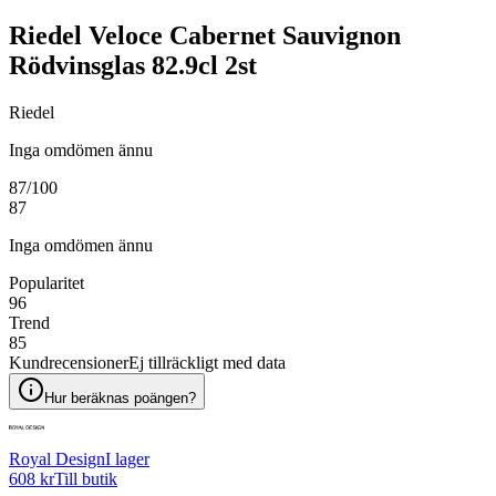
Riedel Veloce Cabernet Sauvignon
Rödvinsglas 82.9cl 2st
Riedel
Inga omdömen ännu
87
/100
87
Inga omdömen ännu
Popularitet
96
Trend
85
Kundrecensioner
Ej tillräckligt med data
Hur beräknas poängen?
Royal Design
I lager
608 kr
Till butik