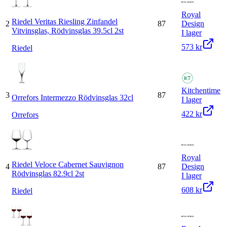
Royal
Riedel Veritas Riesling Zinfandel
2
87
Design
Vitvinsglas, Rödvinsglas 39.5cl 2st
I lager
573 kr
Riedel
Kitchentime
3
87
Orrefors Intermezzo Rödvinsglas 32cl
I lager
422 kr
Orrefors
Royal
Riedel Veloce Cabernet Sauvignon
4
87
Design
Rödvinsglas 82.9cl 2st
I lager
608 kr
Riedel