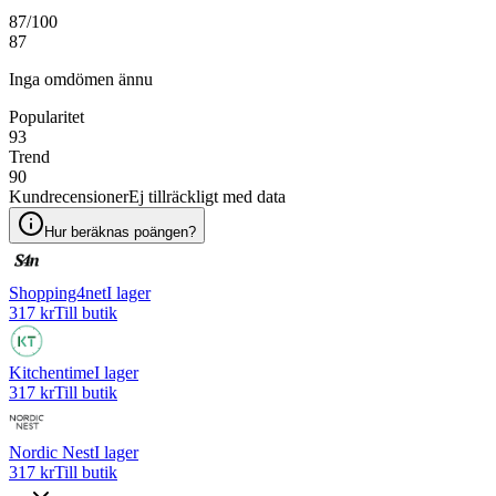
87
/100
87
Inga omdömen ännu
Popularitet
93
Trend
90
Kundrecensioner
Ej tillräckligt med data
Hur beräknas poängen?
Shopping4net
I lager
317 kr
Till butik
Kitchentime
I lager
317 kr
Till butik
Nordic Nest
I lager
317 kr
Till butik