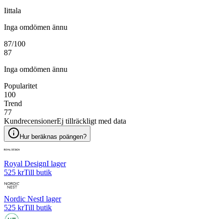
Iittala
Inga omdömen ännu
87
/100
87
Inga omdömen ännu
Popularitet
100
Trend
77
Kundrecensioner
Ej tillräckligt med data
Hur beräknas poängen?
Royal Design
I lager
525 kr
Till butik
Nordic Nest
I lager
525 kr
Till butik