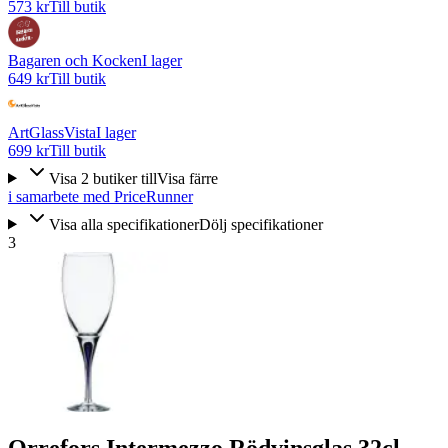
573 kr
Till butik
Bagaren och Kocken
I lager
649 kr
Till butik
ArtGlassVista
I lager
699 kr
Till butik
Visa
2
butiker
till
Visa färre
i samarbete med PriceRunner
Visa alla specifikationer
Dölj specifikationer
3