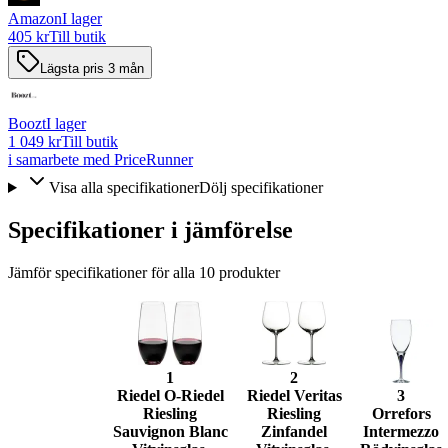
Amazon
I lager
405 kr
Till butik
Lägsta pris 3 mån
Boozt
I lager
1 049 kr
Till butik
i samarbete med PriceRunner
Visa alla specifikationer
Dölj specifikationer
Specifikationer i jämförelse
Jämför specifikationer för alla
10
produkter
1
2
Riedel O-Riedel
Riedel Veritas
3
Riesling
Riesling
Orrefors
Sauvignon Blanc
Zinfandel
Intermezzo