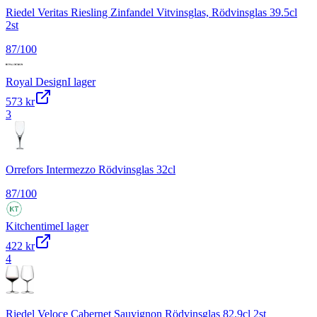
Riedel Veritas Riesling Zinfandel Vitvinsglas, Rödvinsglas 39.5cl
2st
87
/100
Royal Design
I lager
573 kr
3
Orrefors Intermezzo Rödvinsglas 32cl
87
/100
Kitchentime
I lager
422 kr
4
Riedel Veloce Cabernet Sauvignon Rödvinsglas 82.9cl 2st