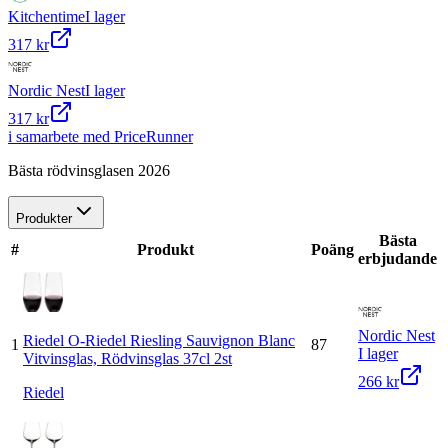
Kitchentime
I lager
317 kr
Nordic Nest
I lager
317 kr
i samarbete med PriceRunner
Bästa rödvinsglasen 2026
Produkter
Bästa
#
Produkt
Poäng
erbjudande
Nordic Nest
Riedel O-Riedel Riesling Sauvignon Blanc
1
87
I lager
Vitvinsglas, Rödvinsglas 37cl 2st
266 kr
Riedel