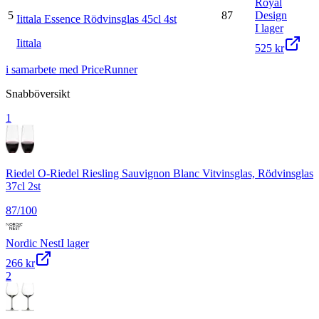
Royal
5
87
Design
Iittala Essence Rödvinsglas 45cl 4st
I lager
Iittala
525 kr
i samarbete med PriceRunner
Snabböversikt
1
Riedel O-Riedel Riesling Sauvignon Blanc Vitvinsglas, Rödvinsglas
37cl 2st
87
/100
Nordic Nest
I lager
266 kr
2