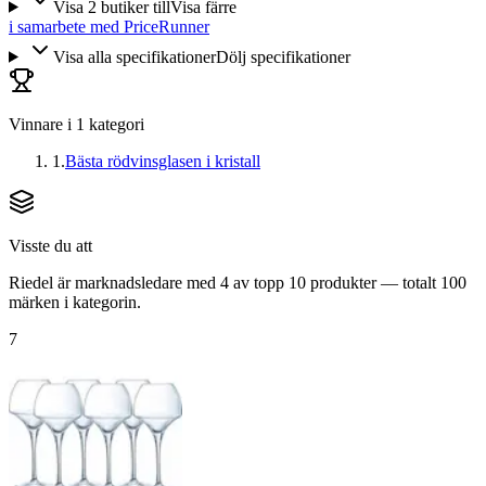
Visa
2
butiker
till
Visa färre
i samarbete med PriceRunner
Visa alla specifikationer
Dölj specifikationer
Vinnare i
1
kategori
1
.
Bästa rödvinsglasen i kristall
Visste du att
Riedel är marknadsledare med 4 av topp 10 produkter — totalt 100
märken i kategorin.
7