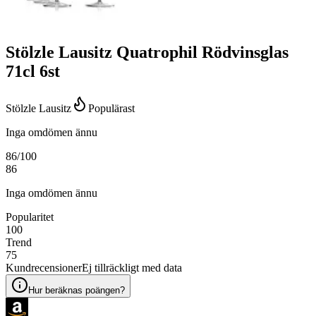
Stölzle Lausitz Quatrophil Rödvinsglas
71cl 6st
Stölzle Lausitz
Populärast
Inga omdömen ännu
86
/100
86
Inga omdömen ännu
Popularitet
100
Trend
75
Kundrecensioner
Ej tillräckligt med data
Hur beräknas poängen?