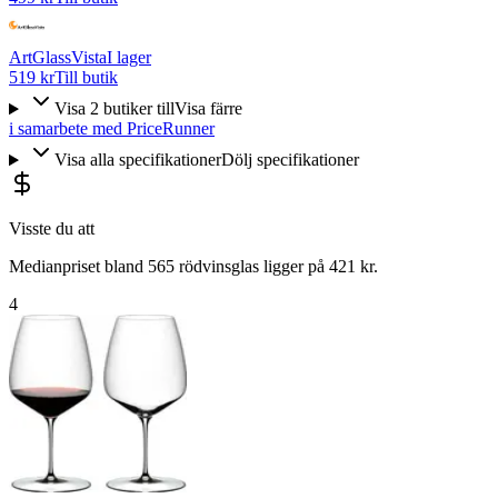
ArtGlassVista
I lager
519 kr
Till butik
Visa
2
butiker
till
Visa färre
i samarbete med PriceRunner
Visa alla specifikationer
Dölj specifikationer
Visste du att
Medianpriset bland 565 rödvinsglas ligger på 421 kr.
4