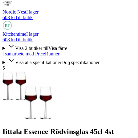
Nordic Nest
I lager
608 kr
Till butik
Kitchentime
I lager
608 kr
Till butik
Visa
2
butiker
till
Visa färre
i samarbete med PriceRunner
Visa alla specifikationer
Dölj specifikationer
5
Iittala Essence Rödvinsglas 45cl 4st