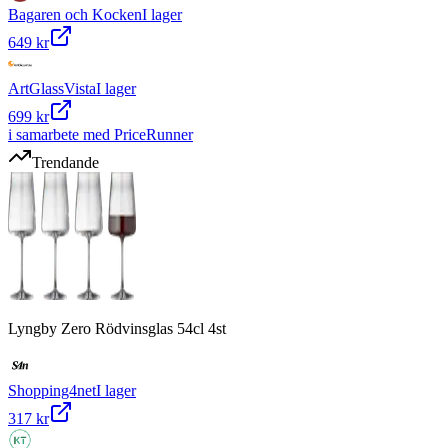
Bagaren och Kocken
I lager
649 kr
ArtGlassVista
I lager
699 kr
i samarbete med PriceRunner
Trendande
Lyngby Zero Rödvinsglas 54cl 4st
Shopping4net
I lager
317 kr