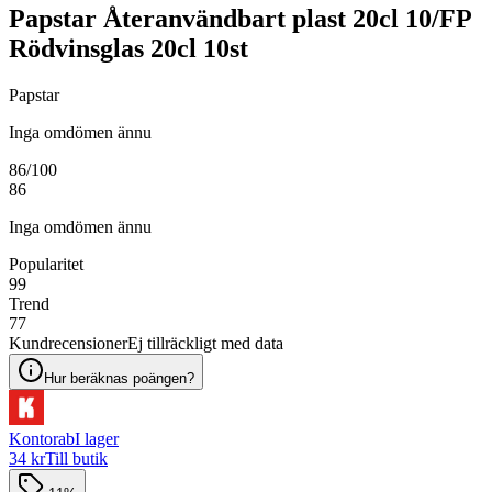
Papstar Återanvändbart plast 20cl 10/FP
Rödvinsglas 20cl 10st
Papstar
Inga omdömen ännu
86
/100
86
Inga omdömen ännu
Popularitet
99
Trend
77
Kundrecensioner
Ej tillräckligt med data
Hur beräknas poängen?
Kontorab
I lager
34 kr
Till butik