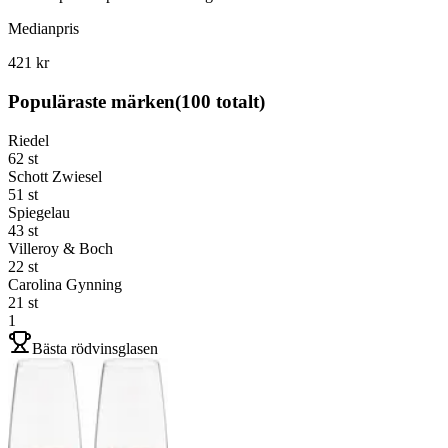
Medianpris
421 kr
Populäraste märken
(
100
totalt)
Riedel
62
st
Schott Zwiesel
51
st
Spiegelau
43
st
Villeroy & Boch
22
st
Carolina Gynning
21
st
1
Bästa rödvinsglasen