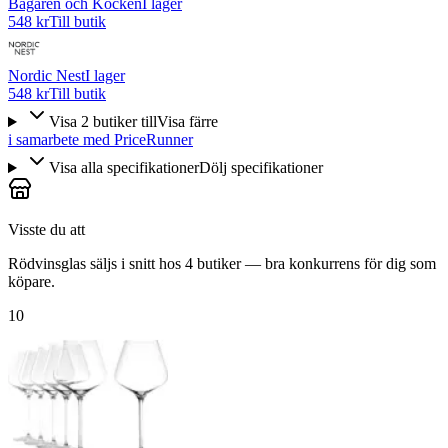
Bagaren och Kocken
I lager
548 kr
Till butik
Nordic Nest
I lager
548 kr
Till butik
Visa
2
butiker
till
Visa färre
i samarbete med PriceRunner
Visa alla specifikationer
Dölj specifikationer
Visste du att
Rödvinsglas säljs i snitt hos 4 butiker — bra konkurrens för dig som
köpare.
10