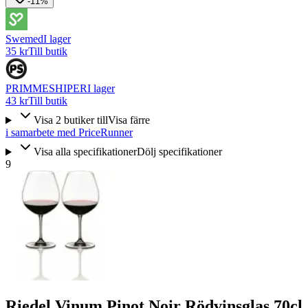
-11%
Swemed
I lager
35 kr
Till butik
PRIMMESHIPER
I lager
43 kr
Till butik
Visa
2
butiker
till
Visa färre
i samarbete med PriceRunner
Visa alla specifikationer
Dölj specifikationer
9
Riedel Vinum Pinot Noir Rödvinsglas 70cl