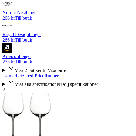
Nordic Nest
I lager
266 kr
Till butik
Royal Design
I lager
266 kr
Till butik
Amazon
I lager
273 kr
Till butik
Visa
2
butiker
till
Visa färre
i samarbete med PriceRunner
Visa alla specifikationer
Dölj specifikationer
2