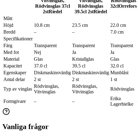
Vitvinsglas,
Vitvinsglas,
Rödvinsglas
Rödvinsglas 37cl
Rödvinsglas
32cl
Orrefors
2st
Riedel
39.5cl 2st
Riedel
Mått
Höjd
10.8 cm
23.5 cm
22.0 cm
Bredd
–
–
7.0 cm
Specifikationer
Färg
Transparent
Transparent
Transparent
Med fot
Nej
Ja
Ja
Material
Glas
Kristallglas
Glas
Kapacitet
37.0 cl
39.5 cl
32.0 cl
Egenskaper
Diskmaskinsvänlig
Diskmaskinsvänlig
Munblåst
Antal delar
2 st
2 st
1 st
Rödvinsglas,
Rödvinsglas,
Typ av vinglas
Rödvinsglas
Vitvinsglas
Vitvinsglas
Erika
Formgivare
–
–
Lagerbielke
Vanliga frågor