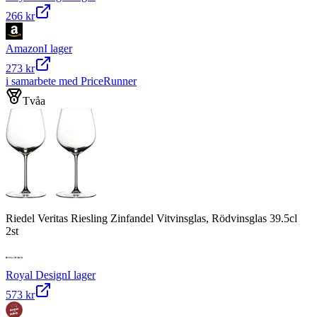
266 kr
Amazon
I lager
273 kr
i samarbete med PriceRunner
Tvåa
Riedel Veritas Riesling Zinfandel Vitvinsglas, Rödvinsglas 39.5cl
2st
Royal Design
I lager
573 kr