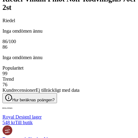
2st
Riedel
Inga omdömen ännu
86
/100
86
Inga omdömen ännu
Popularitet
99
Trend
76
Kundrecensioner
Ej tillräckligt med data
Hur beräknas poängen?
Royal Design
I lager
548 kr
Till butik