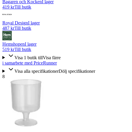
Bagaren och Kocken
I lager
419 kr
Till butik
Royal Design
I lager
487 kr
Till butik
Hemshopen
I lager
519 kr
Till butik
Visa
1
butik
till
Visa färre
i samarbete med PriceRunner
Visa alla specifikationer
Dölj specifikationer
8