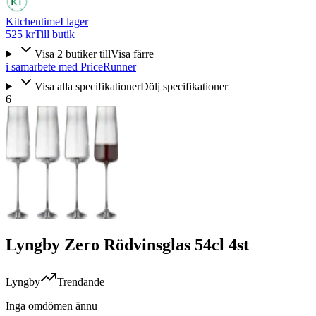
Kitchentime
I lager
525 kr
Till butik
Visa
2
butiker
till
Visa färre
i samarbete med PriceRunner
Visa alla specifikationer
Dölj specifikationer
6
Lyngby Zero Rödvinsglas 54cl 4st
Lyngby
Trendande
Inga omdömen ännu