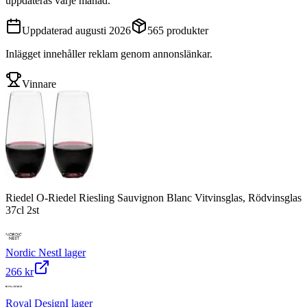
uppdateras varje månad.
Uppdaterad
augusti 2026
565
produkter
Inlägget innehåller reklam genom annonslänkar.
Vinnare
Riedel O-Riedel Riesling Sauvignon Blanc Vitvinsglas, Rödvinsglas
37cl 2st
Nordic Nest
I lager
266 kr
Royal Design
I lager