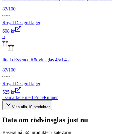
87
/100
Royal Design
I lager
608 kr
5
Iittala Essence Rödvinsglas 45cl 4st
87
/100
Royal Design
I lager
525 kr
i samarbete med PriceRunner
Visa alla
10
produkter
Data om
rödvinsglas
just nu
Baserat på
565
produkter i kategorin