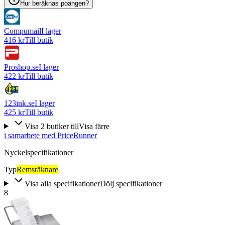
Hur beräknas poängen?
Compumail
I lager
416 kr
Till butik
Proshop.se
I lager
422 kr
Till butik
123ink.se
I lager
425 kr
Till butik
Visa
2
butiker
till
Visa färre
i samarbete med PriceRunner
Nyckelspecifikationer
Typ
Remsräknare
Visa alla specifikationer
Dölj specifikationer
8