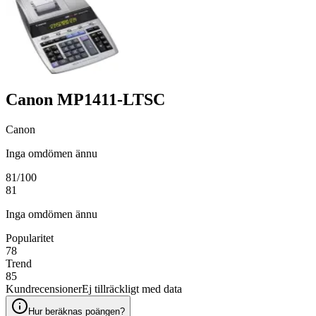
Canon MP1411-LTSC
Canon
Inga omdömen ännu
81
/100
81
Inga omdömen ännu
Popularitet
78
Trend
85
Kundrecensioner
Ej tillräckligt med data
Hur beräknas poängen?