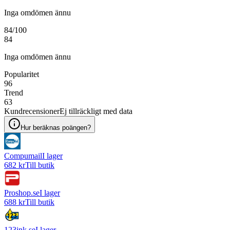
Inga omdömen ännu
84
/100
84
Inga omdömen ännu
Popularitet
96
Trend
63
Kundrecensioner
Ej tillräckligt med data
Hur beräknas poängen?
Compumail
I lager
682 kr
Till butik
Proshop.se
I lager
688 kr
Till butik
123ink.se
I lager