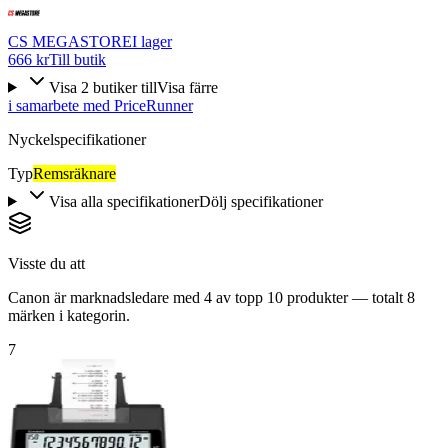
CS MEGASTORE
I lager
666 kr
Till butik
Visa
2
butiker
till
Visa färre
i samarbete med PriceRunner
Nyckelspecifikationer
Typ
Remsräknare
Visa alla specifikationer
Dölj specifikationer
Visste du att
Canon är marknadsledare med 4 av topp 10 produkter — totalt 8
märken i kategorin.
7