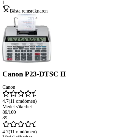
1
Bästa remsräknaren
Canon P23-DTSC II
Canon
4.7
(
11
omdömen)
Medel säkerhet
89
/100
89
4.7
(
11
omdömen)