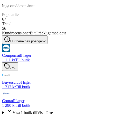
Inga omdömen ännu
Popularitet
67
Trend
56
Kundrecensioner
Ej tillräckligt med data
Hur beräknas poängen?
Compumail
I lager
1 111 kr
Till butik
-7%
Buyersclub
I lager
1 212 kr
Till butik
Conrad
I lager
1 290 kr
Till butik
Visa
1
butik
till
Visa färre