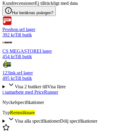
Kundrecensioner
Ej tillräckligt med data
Hur beräknas poängen?
Proshop.se
I lager
392 kr
Till butik
CS MEGASTORE
I lager
454 kr
Till butik
123ink.se
I lager
495 kr
Till butik
Visa
2
butiker
till
Visa färre
i samarbete med PriceRunner
Nyckelspecifikationer
Typ
Remsräknare
Visa alla specifikationer
Dölj specifikationer