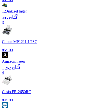
123ink.se
I lager
495 kr
3
Canon MP1211-LTSC
85
/100
Amazon
I lager
1 262 kr
4
Casio FR-2650RC
84
/100