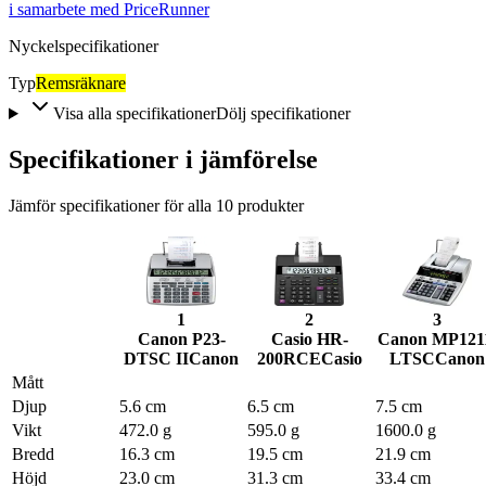
i samarbete med PriceRunner
Nyckelspecifikationer
Typ
Remsräknare
Visa alla specifikationer
Dölj specifikationer
Specifikationer i jämförelse
Jämför specifikationer för alla
10
produkter
1
2
3
Canon P23-
Casio HR-
Canon MP121
DTSC II
Canon
200RCE
Casio
LTSC
Canon
Mått
Djup
5.6 cm
6.5 cm
7.5 cm
Vikt
472.0 g
595.0 g
1600.0 g
Bredd
16.3 cm
19.5 cm
21.9 cm
Höjd
23.0 cm
31.3 cm
33.4 cm