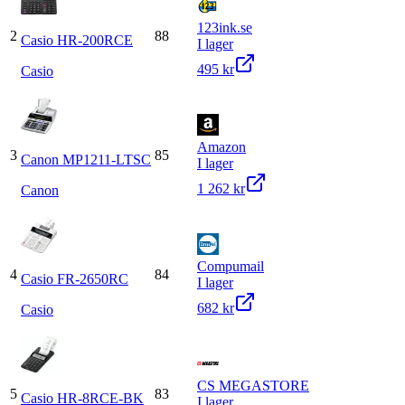
123ink.se
2
88
Casio HR-200RCE
I lager
495 kr
Casio
Amazon
3
85
Canon MP1211-LTSC
I lager
1 262 kr
Canon
Compumail
4
84
Casio FR-2650RC
I lager
682 kr
Casio
CS MEGASTORE
5
83
Casio HR-8RCE-BK
I lager