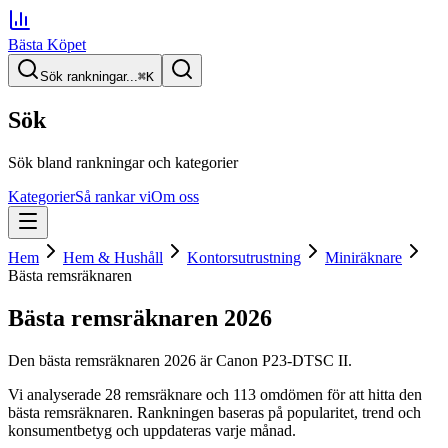
Bästa Köpet
Sök rankningar...
⌘
K
Sök
Sök bland rankningar och kategorier
Kategorier
Så rankar vi
Om oss
Hem
Hem & Hushåll
Kontorsutrustning
Miniräknare
Bästa remsräknaren
Bästa remsräknaren
2026
Den
bästa remsräknaren
2026
är
Canon P23-DTSC II
.
Vi analyserade
28
remsräknare
och 113 omdömen
för att hitta
den
bästa remsräknaren
. Rankningen baseras på popularitet, trend och
konsumentbetyg och uppdateras varje månad.