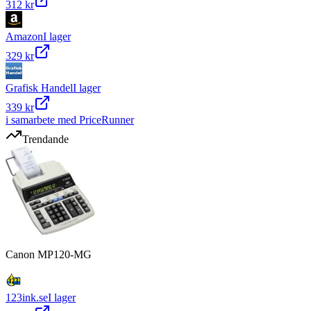
312 kr
Amazon
I lager
329 kr
Grafisk Handel
I lager
339 kr
i samarbete med PriceRunner
Trendande
Canon MP120-MG
123ink.se
I lager