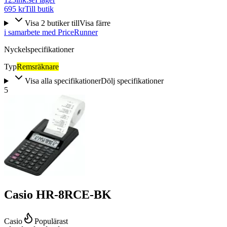
695 kr
Till butik
Visa
2
butiker
till
Visa färre
i samarbete med PriceRunner
Nyckelspecifikationer
Typ
Remsräknare
Visa alla specifikationer
Dölj specifikationer
5
Casio HR-8RCE-BK
Casio
Populärast