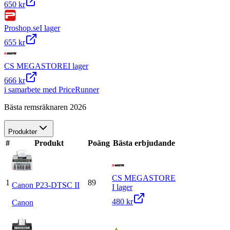
650 kr
Proshop.se
I lager
655 kr
CS MEGASTORE
I lager
666 kr
i samarbete med PriceRunner
Bästa remsräknaren 2026
Produkter
#
Produkt
Poäng
Bästa erbjudande
CS MEGASTORE
1
89
Canon P23-DTSC II
I lager
480 kr
Canon