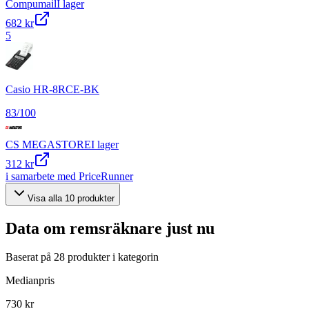
Compumail
I lager
682 kr
5
Casio HR-8RCE-BK
83
/100
CS MEGASTORE
I lager
312 kr
i samarbete med PriceRunner
Visa alla
10
produkter
Data om
remsräknare
just nu
Baserat på
28
produkter i kategorin
Medianpris
730 kr