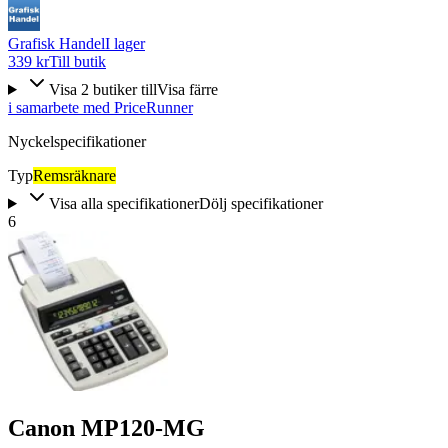
Grafisk Handel
I lager
339 kr
Till butik
Visa
2
butiker
till
Visa färre
i samarbete med PriceRunner
Nyckelspecifikationer
Typ
Remsräknare
Visa alla specifikationer
Dölj specifikationer
6
Canon MP120-MG