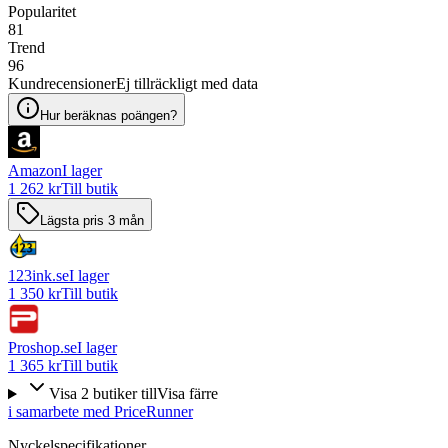
Popularitet
81
Trend
96
Kundrecensioner
Ej tillräckligt med data
Hur beräknas poängen?
Amazon
I lager
1 262 kr
Till butik
Lägsta pris 3 mån
123ink.se
I lager
1 350 kr
Till butik
Proshop.se
I lager
1 365 kr
Till butik
Visa
2
butiker
till
Visa färre
i samarbete med PriceRunner
Nyckelspecifikationer