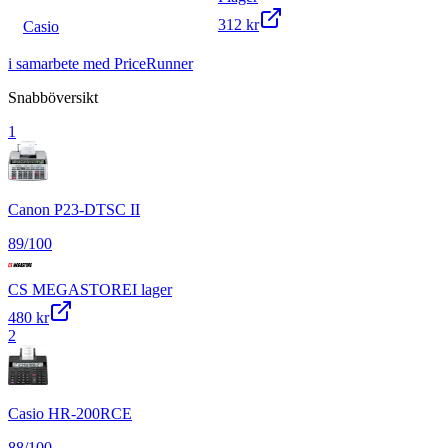
312 kr
Casio
i samarbete med PriceRunner
Snabböversikt
1
Canon P23-DTSC II
89
/100
CS MEGASTORE
I lager
480 kr
2
Casio HR-200RCE
88
/100