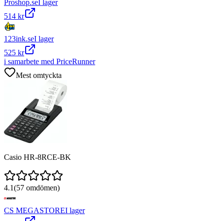
Proshop.se
I lager
514 kr
123ink.se
I lager
525 kr
i samarbete med PriceRunner
Mest omtyckta
Casio HR-8RCE-BK
4.1
(
57
omdömen)
CS MEGASTORE
I lager