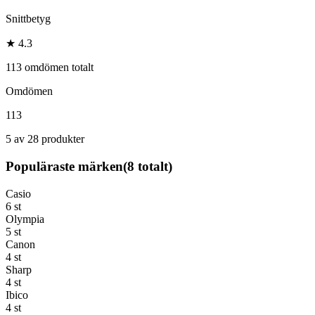
Snittbetyg
★ 4.3
113 omdömen totalt
Omdömen
113
5 av 28 produkter
Populäraste märken
(
8
totalt)
Casio
6
st
Olympia
5
st
Canon
4
st
Sharp
4
st
Ibico
4
st