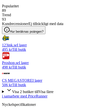
Popularitet
89
Trend
93
Kundrecensioner
Ej tillräckligt med data
Hur beräknas poängen?
123ink.se
I lager
495 kr
Till butik
Proshop.se
I lager
498 kr
Till butik
CS MEGASTORE
I lager
506 kr
Till butik
Visa
2
butiker
till
Visa färre
i samarbete med PriceRunner
Nyckelspecifikationer