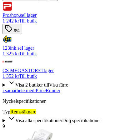
Proshop.se
I lager
1 242 kr
Till butik
-6%
123ink.se
I lager
1 325 kr
Till butik
CS MEGASTORE
I lager
1 352 kr
Till butik
Visa
2
butiker
till
Visa färre
i samarbete med PriceRunner
Nyckelspecifikationer
Typ
Remsräknare
Visa alla specifikationer
Dölj specifikationer
9