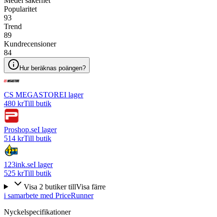
Medel säkerhet
Popularitet
93
Trend
89
Kundrecensioner
84
Hur beräknas poängen?
CS MEGASTORE
I lager
480 kr
Till butik
Proshop.se
I lager
514 kr
Till butik
123ink.se
I lager
525 kr
Till butik
Visa
2
butiker
till
Visa färre
i samarbete med PriceRunner
Nyckelspecifikationer