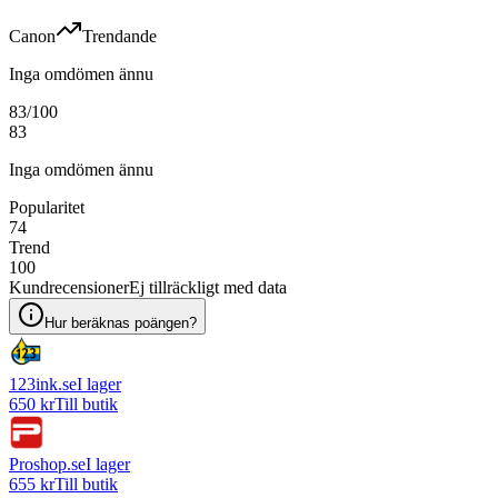
Canon
Trendande
Inga omdömen ännu
83
/100
83
Inga omdömen ännu
Popularitet
74
Trend
100
Kundrecensioner
Ej tillräckligt med data
Hur beräknas poängen?
123ink.se
I lager
650 kr
Till butik
Proshop.se
I lager
655 kr
Till butik