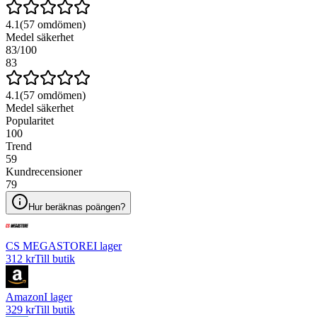
4.1
(
57
omdömen)
Medel säkerhet
83
/100
83
4.1
(
57
omdömen)
Medel säkerhet
Popularitet
100
Trend
59
Kundrecensioner
79
Hur beräknas poängen?
CS MEGASTORE
I lager
312 kr
Till butik
Amazon
I lager
329 kr
Till butik