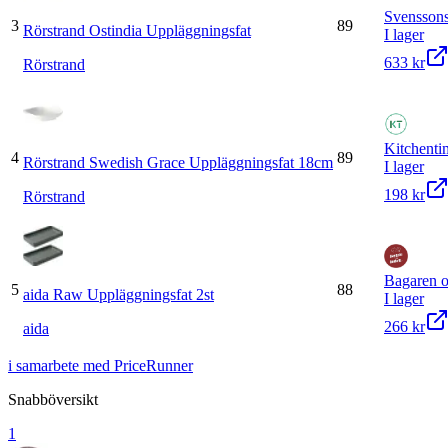
Svensson
3
89
Rörstrand Ostindia Uppläggningsfat
I lager
633 kr
Rörstrand
Kitchenti
4
89
Rörstrand Swedish Grace Uppläggningsfat 18cm
I lager
198 kr
Rörstrand
Bagaren 
5
88
aida Raw Uppläggningsfat 2st
I lager
266 kr
aida
i samarbete med PriceRunner
Snabböversikt
1