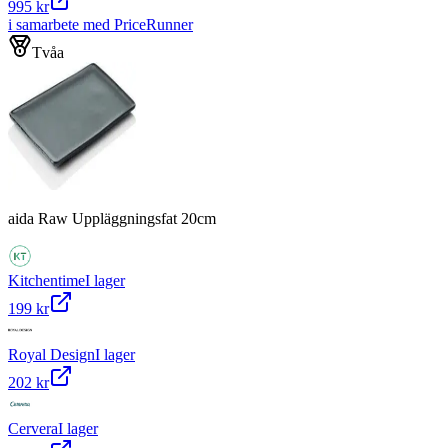
995 kr
i samarbete med PriceRunner
Tvåa
aida Raw Uppläggningsfat 20cm
Kitchentime
I lager
199 kr
Royal Design
I lager
202 kr
Cervera
I lager