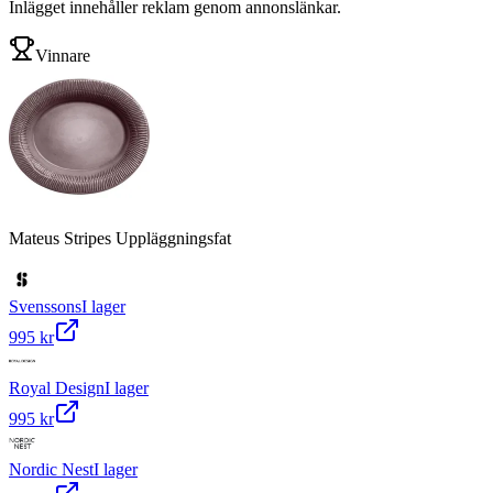
Inlägget innehåller reklam genom annonslänkar.
Vinnare
Mateus Stripes Uppläggningsfat
Svenssons
I lager
995 kr
Royal Design
I lager
995 kr
Nordic Nest
I lager