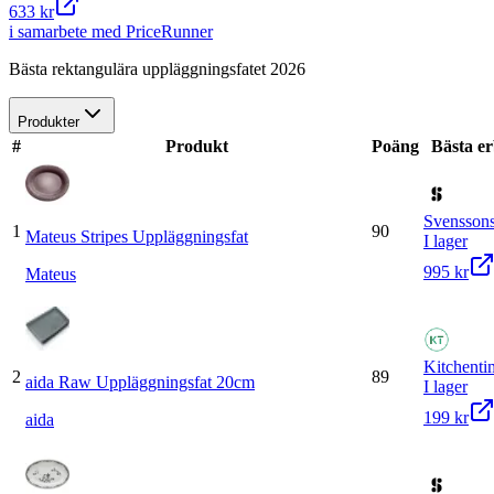
633 kr
i samarbete med PriceRunner
Bästa rektangulära uppläggningsfatet 2026
Produkter
#
Produkt
Poäng
Bästa e
Svensson
1
90
Mateus Stripes Uppläggningsfat
I lager
995 kr
Mateus
Kitchenti
2
89
aida Raw Uppläggningsfat 20cm
I lager
199 kr
aida