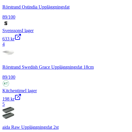
Rörstrand Ostindia Uppläggningsfat
89
/100
Svenssons
I lager
633 kr
4
Rörstrand Swedish Grace Uppläggningsfat 18cm
89
/100
Kitchentime
I lager
198 kr
5
aida Raw Uppläggningsfat 2st