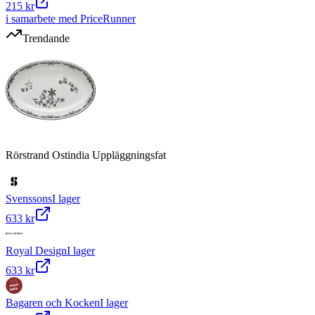
215 kr
i samarbete med PriceRunner
Trendande
Rörstrand Ostindia Uppläggningsfat
Svenssons
I lager
633 kr
Royal Design
I lager
633 kr
Bagaren och Kocken
I lager