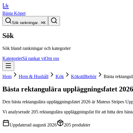
Bästa Köpet
Sök rankningar...
⌘
K
Sök
Sök bland rankningar och kategorier
Kategorier
Så rankar vi
Om oss
Hem
Hem & Hushåll
Kök
Kökstillbehör
Bästa rektangul
Bästa rektangulära uppläggningsfatet
202
Den
bästa rektangulära uppläggningsfatet
2026
är
Mateus Stripes Upp
Vi analyserade
205
rektangulära uppläggningsfat
för att hitta
den
bäst
Uppdaterad
augusti 2026
205
produkter