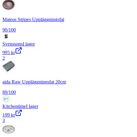
Mateus Stripes Uppläggningsfat
90
/100
Svenssons
I lager
995 kr
2
aida Raw Uppläggningsfat 20cm
89
/100
Kitchentime
I lager
199 kr
3