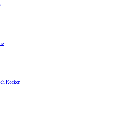
s
me
och Kocken