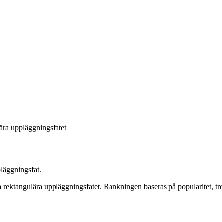
ära uppläggningsfatet
6
läggningsfat
.
a rektangulära uppläggningsfatet
. Rankningen baseras på popularitet, 