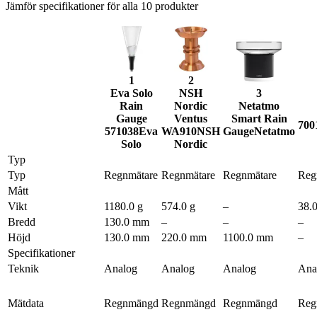
Jämför specifikationer för alla
10
produkter
1
2
Eva Solo
NSH
3
Rain
Nordic
Netatmo
Gauge
Ventus
Smart Rain
700
571038
Eva
WA910
NSH
Gauge
Netatmo
Solo
Nordic
Typ
Typ
Regnmätare
Regnmätare
Regnmätare
Reg
Mått
Vikt
1180.0 g
574.0 g
–
38.0
Bredd
130.0 mm
–
–
–
Höjd
130.0 mm
220.0 mm
1100.0 mm
–
Specifikationer
Teknik
Analog
Analog
Analog
Ana
Mätdata
Regnmängd
Regnmängd
Regnmängd
Reg