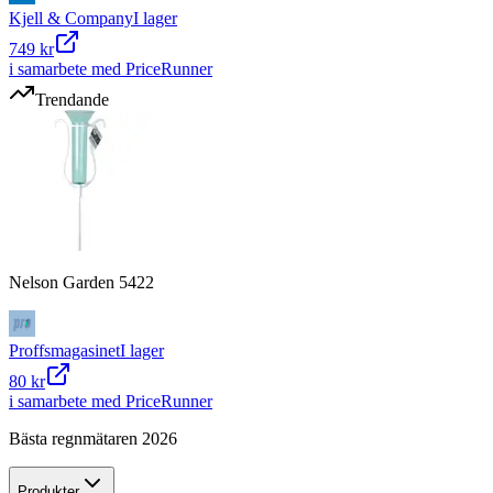
Kjell & Company
I lager
749 kr
i samarbete med PriceRunner
Trendande
Nelson Garden 5422
Proffsmagasinet
I lager
80 kr
i samarbete med PriceRunner
Bästa regnmätaren 2026
Produkter