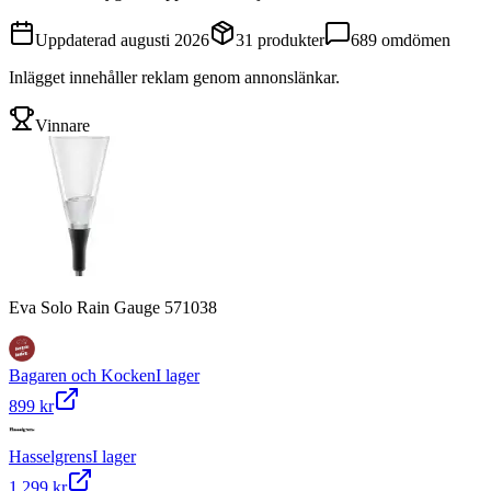
Uppdaterad
augusti 2026
31
produkter
689
omdömen
Inlägget innehåller reklam genom annonslänkar.
Vinnare
Eva Solo Rain Gauge 571038
Bagaren och Kocken
I lager
899 kr
Hasselgrens
I lager
1 299 kr