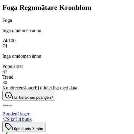
Foga Regnmätare Kronblom
Foga
Inga omdömen ännu
74
/100
74
Inga omdömen ännu
Popularitet
67
Trend
80
Kundrecensioner
Ej tillräckligt med data
Hur beräknas poängen?
Bonden
I lager
479 kr
Till butik
Lägsta pris 3 mån