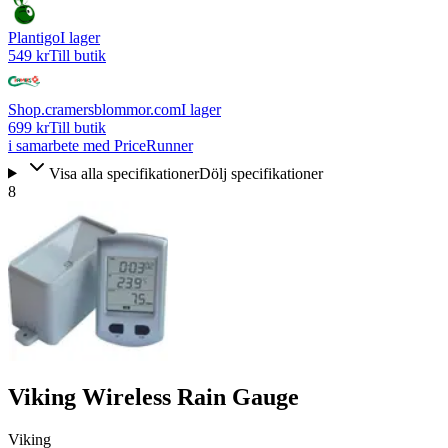
Plantigo
I lager
549 kr
Till butik
Shop.cramersblommor.com
I lager
699 kr
Till butik
i samarbete med PriceRunner
Visa alla specifikationer
Dölj specifikationer
8
Viking Wireless Rain Gauge
Viking