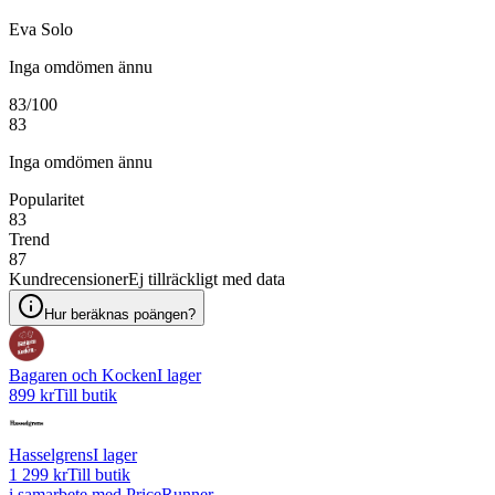
Eva Solo
Inga omdömen ännu
83
/100
83
Inga omdömen ännu
Popularitet
83
Trend
87
Kundrecensioner
Ej tillräckligt med data
Hur beräknas poängen?
Bagaren och Kocken
I lager
899 kr
Till butik
Hasselgrens
I lager
1 299 kr
Till butik
i samarbete med PriceRunner