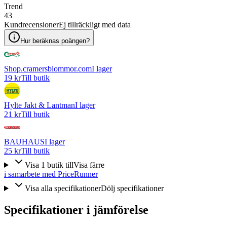
Trend
43
Kundrecensioner
Ej tillräckligt med data
Hur beräknas poängen?
Shop.cramersblommor.com
I lager
19 kr
Till butik
Hylte Jakt & Lantman
I lager
21 kr
Till butik
BAUHAUS
I lager
25 kr
Till butik
Visa
1
butik
till
Visa färre
i samarbete med PriceRunner
Visa alla specifikationer
Dölj specifikationer
Specifikationer i jämförelse