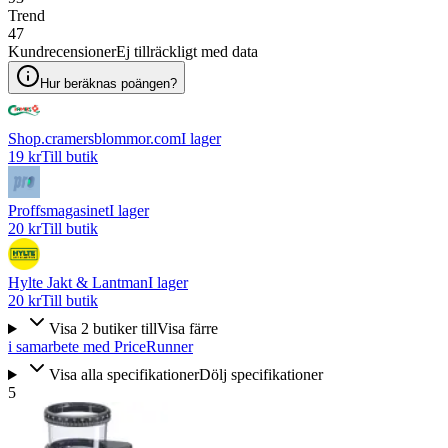
Trend
47
Kundrecensioner
Ej tillräckligt med data
Hur beräknas poängen?
Shop.cramersblommor.com
I lager
19 kr
Till butik
Proffsmagasinet
I lager
20 kr
Till butik
Hylte Jakt & Lantman
I lager
20 kr
Till butik
Visa
2
butiker
till
Visa färre
i samarbete med PriceRunner
Visa alla specifikationer
Dölj specifikationer
5