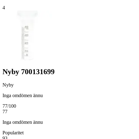
4
Nyby 700131699
Nyby
Inga omdömen ännu
77
/100
77
Inga omdömen ännu
Popularitet
93