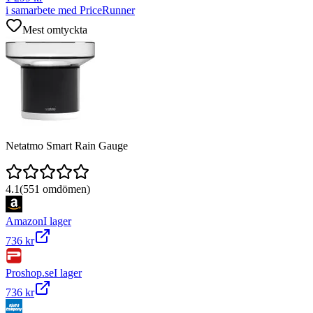
i samarbete med PriceRunner
Mest omtyckta
Netatmo Smart Rain Gauge
4.1
(
551
omdömen)
Amazon
I lager
736 kr
Proshop.se
I lager
736 kr