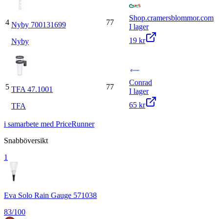
Shop.cramersblommor.com
4
77
Nyby 700131699
I lager
19 kr
Nyby
Conrad
5
77
TFA 47.1001
I lager
65 kr
TFA
i samarbete med PriceRunner
Snabböversikt
1
Eva Solo Rain Gauge 571038
83
/100