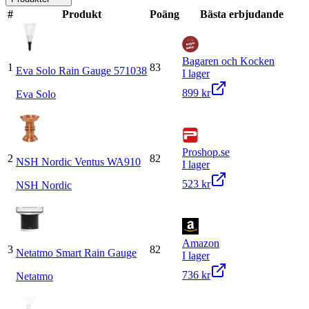
#
Produkt
Poäng
Bästa erbjudande
Bagaren och Kocken
1
83
Eva Solo Rain Gauge 571038
I lager
899 kr
Eva Solo
Proshop.se
2
82
NSH Nordic Ventus WA910
I lager
523 kr
NSH Nordic
Amazon
3
82
Netatmo Smart Rain Gauge
I lager
736 kr
Netatmo