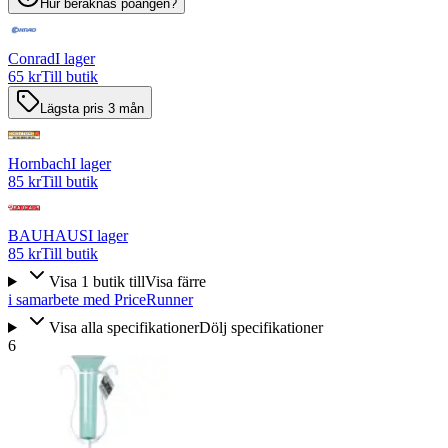
Hur beräknas poängen?
Conrad
I lager
65 kr
Till butik
Lägsta pris 3 mån
Hornbach
I lager
85 kr
Till butik
BAUHAUS
I lager
85 kr
Till butik
Visa
1
butik
till
Visa färre
i samarbete med PriceRunner
Visa alla specifikationer
Dölj specifikationer
6