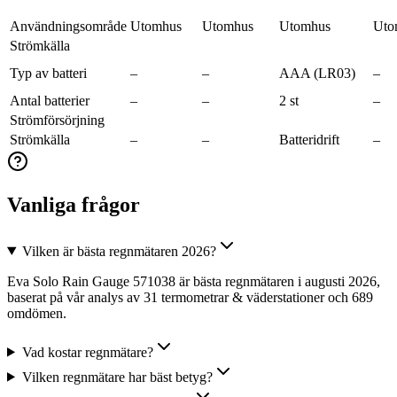
Användningsområde
Utomhus
Utomhus
Utomhus
Uto
Strömkälla
Typ av batteri
–
–
AAA (LR03)
–
Antal batterier
–
–
2 st
–
Strömförsörjning
Strömkälla
–
–
Batteridrift
–
Vanliga frågor
Vilken är bästa regnmätaren 2026?
Eva Solo Rain Gauge 571038 är bästa regnmätaren i augusti 2026,
baserat på vår analys av 31 termometrar & väderstationer och 689
omdömen.
Vad kostar regnmätare?
Vilken regnmätare har bäst betyg?