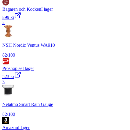
Bagaren och Kocken
I lager
899 kr
2
NSH Nordic Ventus WA910
82
/100
Proshop.se
I lager
523 kr
3
Netatmo Smart Rain Gauge
82
/100
Amazon
I lager