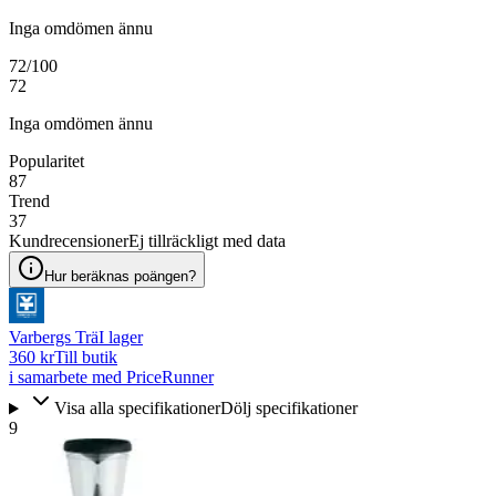
Inga omdömen ännu
72
/100
72
Inga omdömen ännu
Popularitet
87
Trend
37
Kundrecensioner
Ej tillräckligt med data
Hur beräknas poängen?
Varbergs Trä
I lager
360 kr
Till butik
i samarbete med PriceRunner
Visa alla specifikationer
Dölj specifikationer
9