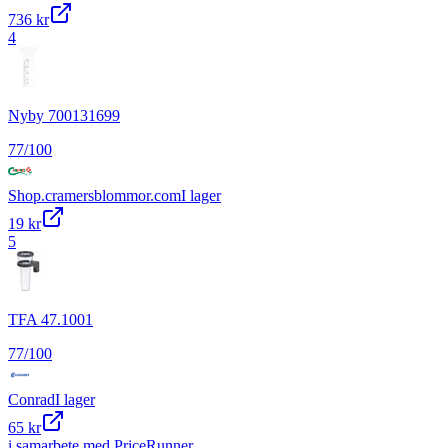
736 kr
4
Nyby 700131699
77
/100
Shop.cramersblommor.com
I lager
19 kr
5
TFA 47.1001
77
/100
Conrad
I lager
65 kr
i samarbete med PriceRunner