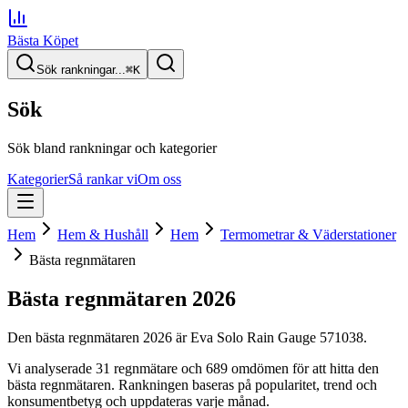
Bästa Köpet
Sök rankningar...
⌘
K
Sök
Sök bland rankningar och kategorier
Kategorier
Så rankar vi
Om oss
Hem
Hem & Hushåll
Hem
Termometrar & Väderstationer
Bästa regnmätaren
Bästa regnmätaren
2026
Den
bästa regnmätaren
2026
är
Eva Solo Rain Gauge 571038
.
Vi analyserade
31
regnmätare
och 689 omdömen
för att hitta
den
bästa regnmätaren
. Rankningen baseras på popularitet, trend och
konsumentbetyg och uppdateras varje månad.