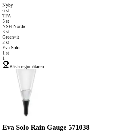
Nyby
6
st
TFA
5
st
NSH Nordic
3
st
Green>it
2
st
Eva Solo
1
st
1
Bästa regnmätaren
Eva Solo Rain Gauge 571038