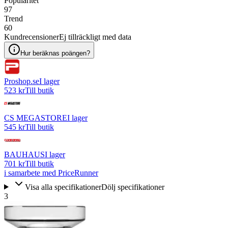
Popularitet
97
Trend
60
Kundrecensioner
Ej tillräckligt med data
Hur beräknas poängen?
Proshop.se
I lager
523 kr
Till butik
CS MEGASTORE
I lager
545 kr
Till butik
BAUHAUS
I lager
701 kr
Till butik
i samarbete med PriceRunner
Visa alla specifikationer
Dölj specifikationer
3