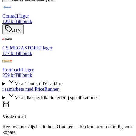
Conrad
I lager
129 kr
Till butik
-11%
CS MEGASTORE
I lager
177 kr
Till butik
Hornbach
I lager
259 kr
Till butik
Visa
1
butik
till
Visa färre
i samarbete med PriceRunner
Visa alla specifikationer
Dölj specifikationer
Visste du att
Regnmätare säljs i snitt hos 3 butiker — bra konkurrens för dig som
köpare.