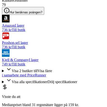
Kundrecensioner
79
Hur beräknas poängen?
Amazon
I lager
736 kr
Till butik
Proshop.se
I lager
736 kr
Till butik
Kjell & Company
I lager
749 kr
Till butik
Visa
2
butiker
till
Visa färre
i samarbete med PriceRunner
Visa alla specifikationer
Dölj specifikationer
Visste du att
Medianpriset bland 31 regnmätare ligger på 159 kr.