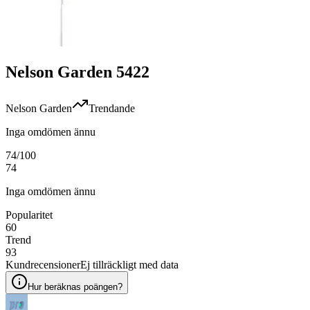
Nelson Garden 5422
Nelson Garden
Trendande
Inga omdömen ännu
74
/100
74
Inga omdömen ännu
Popularitet
60
Trend
93
Kundrecensioner
Ej tillräckligt med data
Hur beräknas poängen?