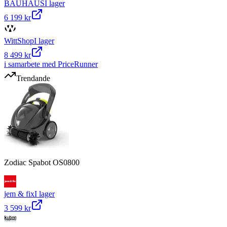
BAUHAUS
I lager
6 199 kr
WittShop
I lager
8 499 kr
i samarbete med PriceRunner
Trendande
Zodiac Spabot OS0800
jem & fix
I lager
3 599 kr