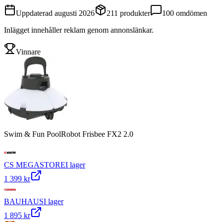
Uppdaterad
augusti 2026
211
produkter
100
omdömen
Inlägget innehåller reklam genom annonslänkar.
Vinnare
Swim & Fun PoolRobot Frisbee FX2 2.0
CS MEGASTORE
I lager
1 399 kr
BAUHAUS
I lager
1 895 kr