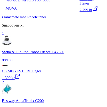
MOVA Diver R10 Poolrobot
I lager
MOVA
2 799 kr
i samarbete med PriceRunner
Snabböversikt
1
Swim & Fun PoolRobot Frisbee FX2 2.0
88
/100
CS MEGASTORE
I lager
1 399 kr
2
Bestway AquaTronix G200