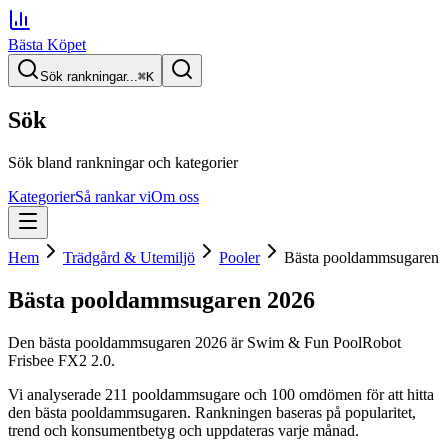
Bästa Köpet
Sök rankningar...
⌘
K
Sök
Sök bland rankningar och kategorier
Kategorier
Så rankar vi
Om oss
Hem
Trädgård & Utemiljö
Pooler
Bästa pooldammsugaren
Bästa pooldammsugaren
2026
Den
bästa pooldammsugaren
2026
är
Swim & Fun PoolRobot
Frisbee FX2 2.0
.
Vi analyserade
211
pooldammsugare
och 100 omdömen
för att hitta
den
bästa pooldammsugaren
. Rankningen baseras på popularitet,
trend och konsumentbetyg och uppdateras varje månad.