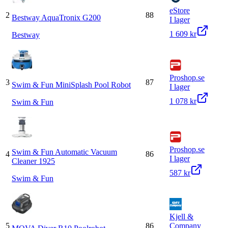
eStore
2
88
Bestway AquaTronix G200
I lager
1 609 kr
Bestway
Proshop.se
3
87
Swim & Fun MiniSplash Pool Robot
I lager
1 078 kr
Swim & Fun
Proshop.se
Swim & Fun Automatic Vacuum
4
86
I lager
Cleaner 1925
587 kr
Swim & Fun
Kjell &
5
86
Company