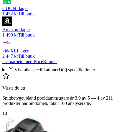
CDON
I lager
1 452 kr
Till butik
Amazon
I lager
1 499 kr
Till butik
vidaXL
I lager
2 447 kr
Till butik
i samarbete med PriceRunner
Visa alla specifikationer
Dölj specifikationer
Visste du att
Snittbetyget bland pooldammsugare är 3.9 av 5 — 4 av 211
produkter har omdömen, totalt 100 analyserade.
10