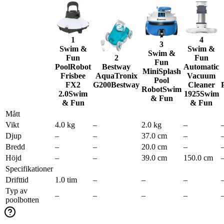
1
4
3
Swim &
Swim &
Swim &
Fun
2
Fun
Fun
PoolRobot
Bestway
Automatic
MiniSplash
Frisbee
AquaTronix
Vacuum
Pool
FX2
G200
Bestway
Cleaner
Robot
Swim
2.0
Swim
1925
Swim
& Fun
& Fun
& Fun
Mått
Vikt
4.0 kg
–
2.0 kg
–
Djup
–
–
37.0 cm
–
Bredd
–
–
20.0 cm
–
Höjd
–
–
39.0 cm
150.0 cm
Specifikationer
Drifttid
1.0 tim
–
–
–
Typ av
–
–
–
–
poolbotten