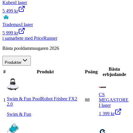
Kuben
I lager
5 499 kr
Trademax
I lager
5 999 kr
i samarbete med PriceRunner
Bästa pooldammsugaren 2026
Produkter
Bästa
#
Produkt
Poäng
erbjudande
CS
Swim & Fun PoolRobot Frisbee FX2
1
88
MEGASTORE
2.0
I lager
1 399 kr
Swim & Fun