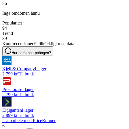
86
Inga omdömen ännu
Popularitet
94
Trend
89
Kundrecensioner
Ej tillräckligt med data
Hur beräknas poängen?
Kjell & Company
I lager
2 799 kr
Till butik
Proshop.se
I lager
2 799 kr
Till butik
Elgiganten
I lager
2 899 kr
Till butik
i samarbete med PriceRunner
6