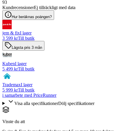
93
Kundrecensioner
Ej tillräckligt med data
Hur beräknas poängen?
jem & fix
I lager
3 599 kr
Till butik
Lägsta pris 3 mån
Kuben
I lager
5 499 kr
Till butik
Trademax
I lager
5 999 kr
Till butik
i samarbete med PriceRunner
Visa alla specifikationer
Dölj specifikationer
Visste du att