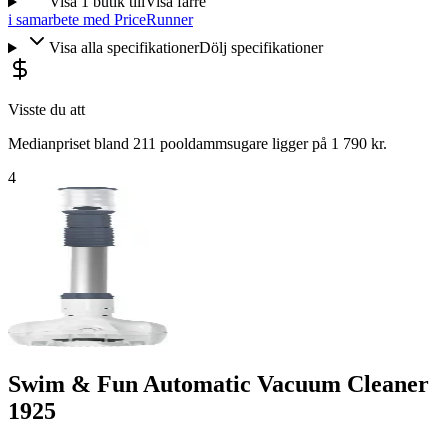
Visa
1
butik
till
Visa färre
i samarbete med PriceRunner
Visa alla specifikationer
Dölj specifikationer
Visste du att
Medianpriset bland 211 pooldammsugare ligger på 1 790 kr.
4
Swim & Fun Automatic Vacuum Cleaner
1925