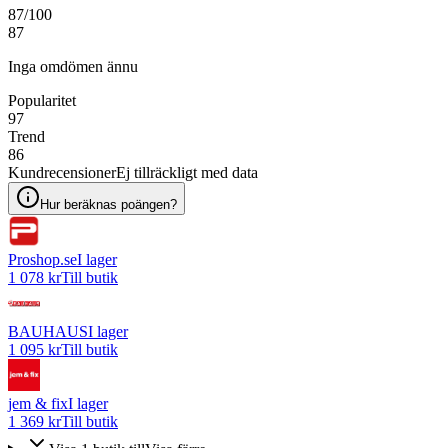
87
/100
87
Inga omdömen ännu
Popularitet
97
Trend
86
Kundrecensioner
Ej tillräckligt med data
Hur beräknas poängen?
Proshop.se
I lager
1 078 kr
Till butik
BAUHAUS
I lager
1 095 kr
Till butik
jem & fix
I lager
1 369 kr
Till butik