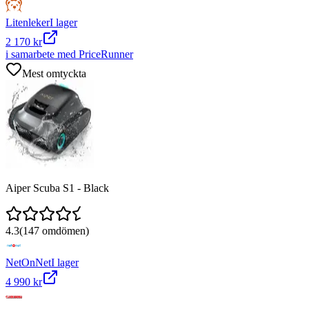
Litenleker
I lager
2 170 kr
i samarbete med PriceRunner
Mest omtyckta
Aiper Scuba S1 - Black
4.3
(
147
omdömen)
NetOnNet
I lager
4 990 kr