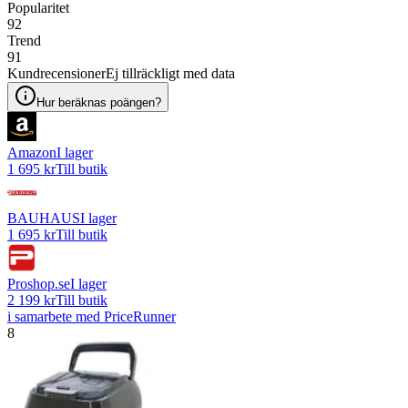
Popularitet
92
Trend
91
Kundrecensioner
Ej tillräckligt med data
Hur beräknas poängen?
Amazon
I lager
1 695 kr
Till butik
BAUHAUS
I lager
1 695 kr
Till butik
Proshop.se
I lager
2 199 kr
Till butik
i samarbete med PriceRunner
8