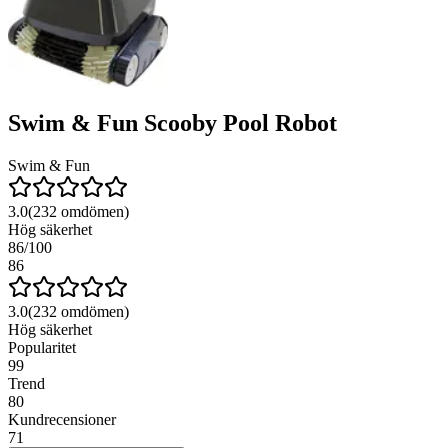
Swim & Fun Scooby Pool Robot
Swim & Fun
3.0
(
232
omdömen)
Hög säkerhet
86
/100
86
3.0
(
232
omdömen)
Hög säkerhet
Popularitet
99
Trend
80
Kundrecensioner
71