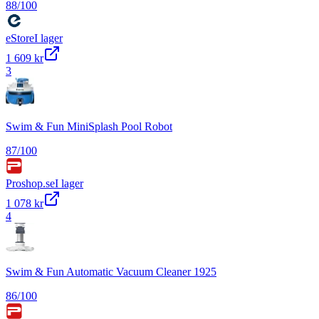
88
/100
eStore
I lager
1 609 kr
3
Swim & Fun MiniSplash Pool Robot
87
/100
Proshop.se
I lager
1 078 kr
4
Swim & Fun Automatic Vacuum Cleaner 1925
86
/100