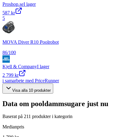
Proshop.se
I lager
587 kr
5
MOVA Diver R10 Poolrobot
86
/100
Kjell & Company
I lager
2 799 kr
i samarbete med PriceRunner
Visa alla
10
produkter
Data om
pooldammsugare
just nu
Baserat på
211
produkter i kategorin
Medianpris