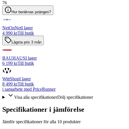
76
Hur beräknas poängen?
NetOnNet
I lager
4 990 kr
Till butik
Lägsta pris 3 mån
BAUHAUS
I lager
6 199 kr
Till butik
WittShop
I lager
8 499 kr
Till butik
i samarbete med PriceRunner
Visa alla specifikationer
Dölj specifikationer
Specifikationer i jämförelse
Jämför specifikationer för alla
10
produkter