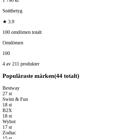
1 790 kr
Snittbetyg
★ 3.9
100 omdömen totalt
Omdömen
100
4 av 211 produkter
Populäraste märken
(
44
totalt)
Bestway
27
st
Swim & Fun
18
st
B2X
18
st
Wybot
17
st
Zodiac
15
st