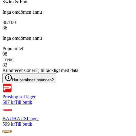
Swim & Fun
Inga omdömen ännu
86
/100
86
Inga omdömen ännu
Popularitet
98
Trend
82
Kundrecensioner
Ej tillräckligt med data
Hur beräknas poängen?
Proshop.se
I lager
587 kr
Till butik
BAUHAUS
I lager
599 kr
Till butik