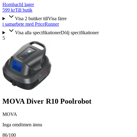
Hornbach
I lager
599 kr
Till butik
Visa
2
butiker
till
Visa färre
i samarbete med PriceRunner
Visa alla specifikationer
Dölj specifikationer
5
MOVA Diver R10 Poolrobot
MOVA
Inga omdömen ännu
86
/100