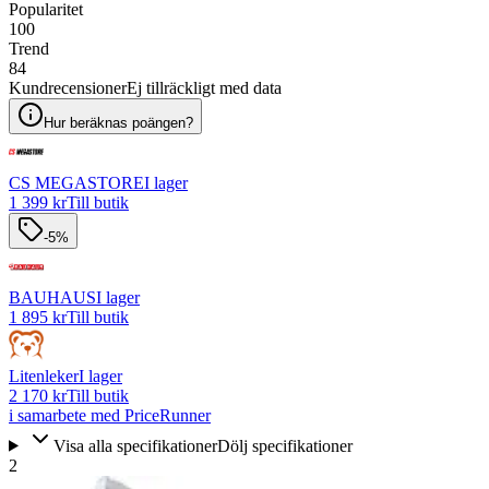
Popularitet
100
Trend
84
Kundrecensioner
Ej tillräckligt med data
Hur beräknas poängen?
CS MEGASTORE
I lager
1 399 kr
Till butik
-5%
BAUHAUS
I lager
1 895 kr
Till butik
Litenleker
I lager
2 170 kr
Till butik
i samarbete med PriceRunner
Visa alla specifikationer
Dölj specifikationer
2