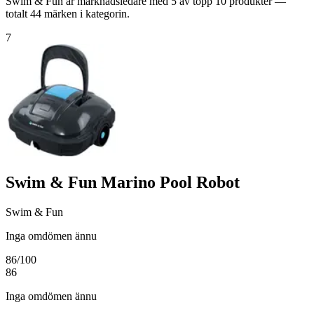
Swim & Fun är marknadsledare med 5 av topp 10 produkter —
totalt 44 märken i kategorin.
7
Swim & Fun Marino Pool Robot
Swim & Fun
Inga omdömen ännu
86
/100
86
Inga omdömen ännu