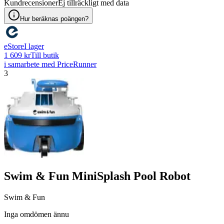
Kundrecensioner
Ej tillräckligt med data
Hur beräknas poängen?
eStore
I lager
1 609 kr
Till butik
i samarbete med PriceRunner
3
Swim & Fun MiniSplash Pool Robot
Swim & Fun
Inga omdömen ännu