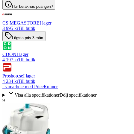
Hur beräknas poängen?
CS MEGASTORE
I lager
3 995 kr
Till butik
Lägsta pris 3 mån
CDON
I lager
4 197 kr
Till butik
Proshop.se
I lager
4 234 kr
Till butik
i samarbete med PriceRunner
Visa alla specifikationer
Dölj specifikationer
9