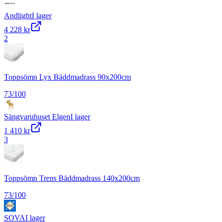
Andlight
I lager
4 228 kr
2
Toppsömn Lyx Bäddmadrass 90x200cm
73
/100
Sängvaruhuset Elgen
I lager
1 410 kr
3
Toppsömn Trens Bäddmadrass 140x200cm
73
/100
SOVA
I lager