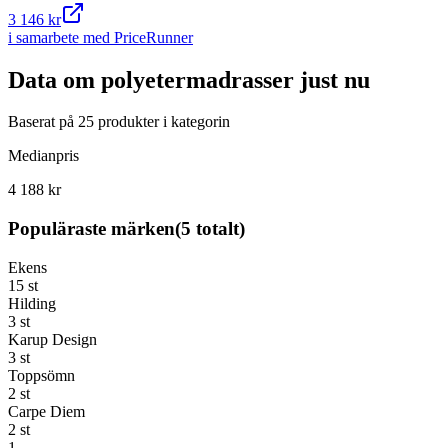
3 146 kr
i samarbete med PriceRunner
Data om
polyetermadrasser
just nu
Baserat på
25
produkter i kategorin
Medianpris
4 188 kr
Populäraste märken
(
5
totalt)
Ekens
15
st
Hilding
3
st
Karup Design
3
st
Toppsömn
2
st
Carpe Diem
2
st
1