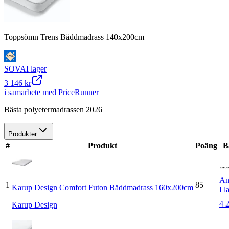
Toppsömn Trens Bäddmadrass 140x200cm
SOVA
I lager
3 146 kr
i samarbete med PriceRunner
Bästa polyetermadrassen 2026
Produkter
#
Produkt
Poäng
B
An
1
85
Karup Design Comfort Futon Bäddmadrass 160x200cm
I l
4 
Karup Design