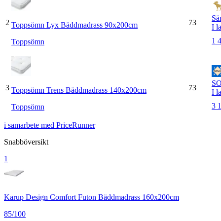
Sä
2
73
Toppsömn Lyx Bäddmadrass 90x200cm
I l
1 
Toppsömn
S
3
73
Toppsömn Trens Bäddmadrass 140x200cm
I l
3 
Toppsömn
i samarbete med PriceRunner
Snabböversikt
1
Karup Design Comfort Futon Bäddmadrass 160x200cm
85
/100