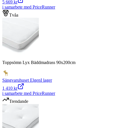
5 669 kr
i samarbete med PriceRunner
Tvåa
Toppsömn Lyx Bäddmadrass 90x200cm
Sängvaruhuset Elgen
I lager
1 410 kr
i samarbete med PriceRunner
Trendande