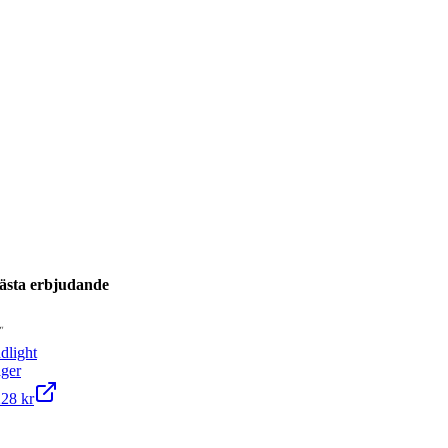
ästa erbjudande
dlight
ager
228 kr