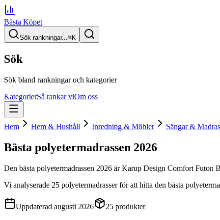
Bästa Köpet
Sök rankningar...
⌘
K
Sök
Sök bland rankningar och kategorier
Kategorier
Så rankar vi
Om oss
Hem
Hem & Hushåll
Inredning & Möbler
Sängar & Madras
Bästa polyetermadrassen
2026
Den
bästa polyetermadrassen
2026
är
Karup Design Comfort Futon 
Vi analyserade
25
polyetermadrasser
för att hitta
den
bästa polyeterm
Uppdaterad
augusti 2026
25
produkter