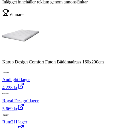
Inlägget innehåller reklam genom annonslänkar.
Vinnare
Karup Design Comfort Futon Bäddmadrass 160x200cm
Andlight
I lager
4 228 kr
Royal Design
I lager
5 669 kr
Rum21
I lager