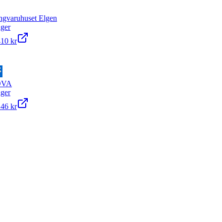
ngvaruhuset Elgen
ager
410 kr
OVA
ager
146 kr