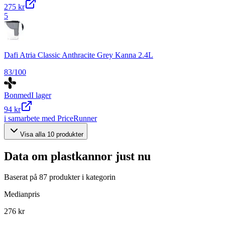
275 kr
5
Dafi Atria Classic Anthracite Grey Kanna 2.4L
83
/100
Bonmed
I lager
94 kr
i samarbete med PriceRunner
Visa alla
10
produkter
Data om
plastkannor
just nu
Baserat på
87
produkter i kategorin
Medianpris
276 kr