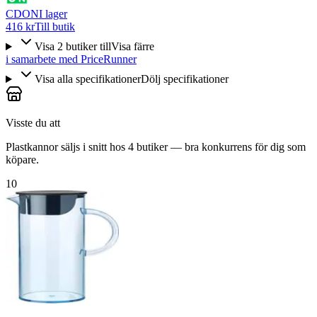
CDON
I lager
416 kr
Till butik
Visa
2
butiker
till
Visa färre
i samarbete med PriceRunner
Visa alla specifikationer
Dölj specifikationer
Visste du att
Plastkannor säljs i snitt hos 4 butiker — bra konkurrens för dig som
köpare.
10