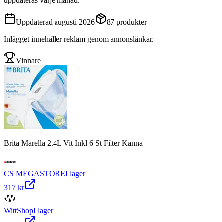
uppdateras varje månad.
Uppdaterad
augusti 2026
87
produkter
Inlägget innehåller reklam genom annonslänkar.
Vinnare
Brita Marella 2.4L Vit Inkl 6 St Filter Kanna
CS MEGASTORE
I lager
317 kr
WittShop
I lager