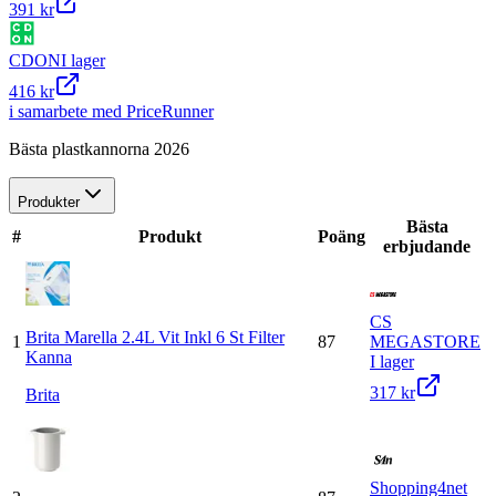
391 kr
CDON
I lager
416 kr
i samarbete med PriceRunner
Bästa plastkannorna 2026
Produkter
Bästa
#
Produkt
Poäng
erbjudande
CS
Brita Marella 2.4L Vit Inkl 6 St Filter
1
87
MEGASTORE
Kanna
I lager
317 kr
Brita
Shopping4net