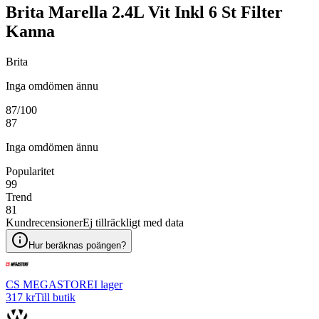
Brita Marella 2.4L Vit Inkl 6 St Filter
Kanna
Brita
Inga omdömen ännu
87
/100
87
Inga omdömen ännu
Popularitet
99
Trend
81
Kundrecensioner
Ej tillräckligt med data
Hur beräknas poängen?
CS MEGASTORE
I lager
317 kr
Till butik