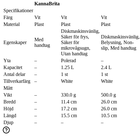
Kanna
Brita
Specifikationer
Färg
Vit
Vit
Vit
Material
Plast
Plast
Plast
Diskmaskinsvänlig,
Säker för frys,
Diskmaskinsvänlig,
Med
Egenskaper
Säker för
Belysning, Non-
handtag
mikrovågsugn,
slip, Med handtag
Utan handtag
Yta
–
Polerad
–
Kapacitet
–
1.25 L
2.4 L
Antal delar
–
1 st
1 st
Tillverkarfärg
–
White
White
Mått
Vikt
–
330.0 g
500.0 g
Bredd
–
11.4 cm
26.0 cm
Höjd
–
17.2 cm
26.0 cm
Längd
–
15.5 cm
10.5 cm
Djup
–
–
–