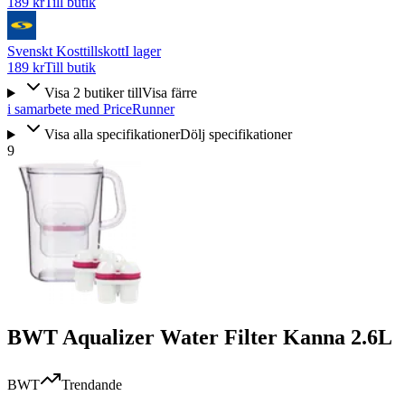
189 kr
Till butik
Svenskt Kosttillskott
I lager
189 kr
Till butik
Visa
2
butiker
till
Visa färre
i samarbete med PriceRunner
Visa alla specifikationer
Dölj specifikationer
9
BWT Aqualizer Water Filter Kanna 2.6L
BWT
Trendande