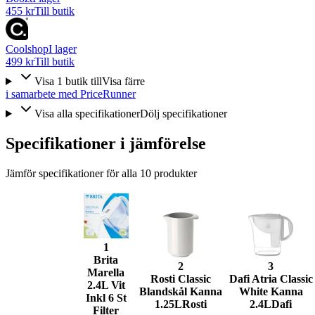
455 kr
Till butik
Coolshop
I lager
499 kr
Till butik
Visa
1
butik
till
Visa färre
i samarbete med PriceRunner
Visa alla specifikationer
Dölj specifikationer
Specifikationer i jämförelse
Jämför specifikationer för alla
10
produkter
1
Brita
2
3
Marella
Rosti Classic
Dafi Atria Classic
2.4L Vit
Blandskål Kanna
White Kanna
Inkl 6 St
1.25L
Rosti
2.4L
Dafi
Filter