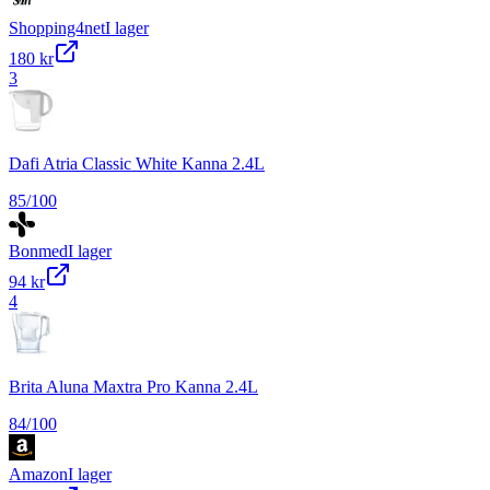
Shopping4net
I lager
180 kr
3
Dafi Atria Classic White Kanna 2.4L
85
/100
Bonmed
I lager
94 kr
4
Brita Aluna Maxtra Pro Kanna 2.4L
84
/100
Amazon
I lager