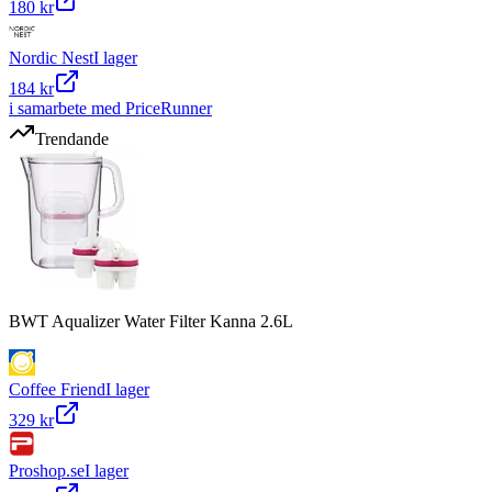
180 kr
Nordic Nest
I lager
184 kr
i samarbete med PriceRunner
Trendande
BWT Aqualizer Water Filter Kanna 2.6L
Coffee Friend
I lager
329 kr
Proshop.se
I lager