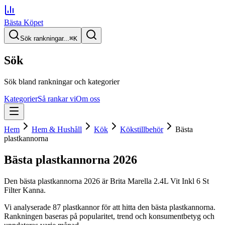
Bästa Köpet
Sök rankningar...
⌘
K
Sök
Sök bland rankningar och kategorier
Kategorier
Så rankar vi
Om oss
Hem
Hem & Hushåll
Kök
Kökstillbehör
Bästa
plastkannorna
Bästa plastkannorna
2026
Den
bästa plastkannorna
2026
är
Brita Marella 2.4L Vit Inkl 6 St
Filter Kanna
.
Vi analyserade
87
plastkannor
för att hitta
den
bästa plastkannorna
.
Rankningen baseras på popularitet, trend och konsumentbetyg och