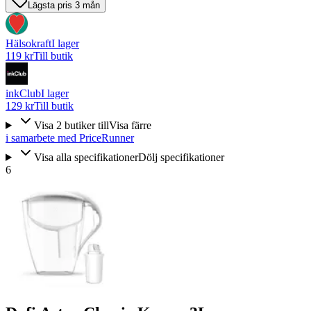
Lägsta pris 3 mån
Hälsokraft
I lager
119 kr
Till butik
inkClub
I lager
129 kr
Till butik
Visa
2
butiker
till
Visa färre
i samarbete med PriceRunner
Visa alla specifikationer
Dölj specifikationer
6