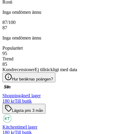
Rosti
Inga omdömen ännu
87
/100
87
Inga omdömen ännu
Popularitet
95
Trend
85
Kundrecensioner
Ej tillräckligt med data
Hur beräknas poängen?
Shopping4net
I lager
180 kr
Till butik
Lägsta pris 3 mån
Kitchentime
I lager
180 kr
Till butik