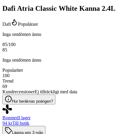
Dafi Atria Classic White Kanna 2.4L
Dafi
Populärast
Inga omdömen ännu
85
/100
85
Inga omdömen ännu
Popularitet
100
Trend
69
Kundrecensioner
Ej tillräckligt med data
Hur beräknas poängen?
Bonmed
I lager
94 kr
Till butik
Lägsta pris 3 mån