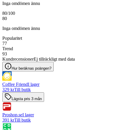
Inga omdömen ännu
80
/100
80
Inga omdömen ännu
Popularitet
77
Trend
93
Kundrecensioner
Ej tillräckligt med data
Hur beräknas poängen?
Coffee Friend
I lager
329 kr
Till butik
Lägsta pris 3 mån
Proshop.se
I lager
391 kr
Till butik