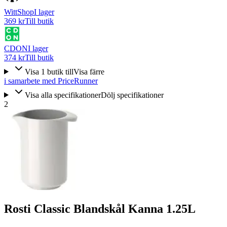
WittShop
I lager
369 kr
Till butik
CDON
I lager
374 kr
Till butik
Visa
1
butik
till
Visa färre
i samarbete med PriceRunner
Visa alla specifikationer
Dölj specifikationer
2
Rosti Classic Blandskål Kanna 1.25L