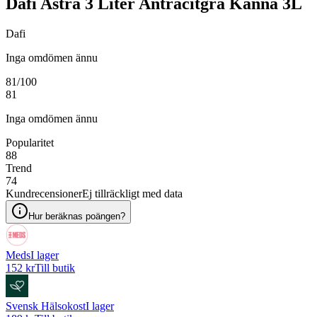
Dafi Astra 3 Liter Antracitgrå Kanna 3L
Dafi
Inga omdömen ännu
81
/100
81
Inga omdömen ännu
Popularitet
88
Trend
74
Kundrecensioner
Ej tillräckligt med data
Hur beräknas poängen?
Meds
I lager
152 kr
Till butik
Svensk Hälsokost
I lager