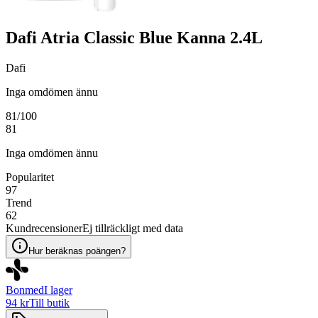
Dafi Atria Classic Blue Kanna 2.4L
Dafi
Inga omdömen ännu
81
/100
81
Inga omdömen ännu
Popularitet
97
Trend
62
Kundrecensioner
Ej tillräckligt med data
Hur beräknas poängen?
Bonmed
I lager
94 kr
Till butik