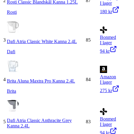
2
87
Rosti Classic Blandskål Kanna 1.25L
I lager
180 kr
Rosti
Bonmed
3
85
Dafi Atria Classic White Kanna 2.4L
I lager
94 kr
Dafi
Amazon
4
84
Brita Aluna Maxtra Pro Kanna 2.4L
I lager
275 kr
Brita
Bonmed
Dafi Atria Classic Anthracite Grey
5
83
I lager
Kanna 2.4L
94 kr