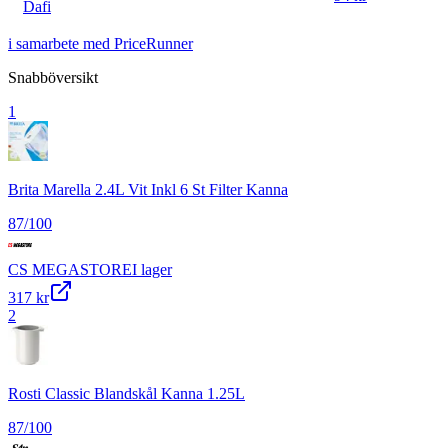
Dafi
i samarbete med PriceRunner
Snabböversikt
1
Brita Marella 2.4L Vit Inkl 6 St Filter Kanna
87
/100
CS MEGASTORE
I lager
317 kr
2
Rosti Classic Blandskål Kanna 1.25L
87
/100