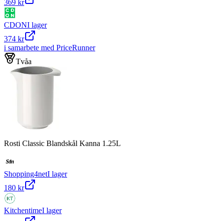
369 kr
CDON
I lager
374 kr
i samarbete med PriceRunner
Tvåa
Rosti Classic Blandskål Kanna 1.25L
Shopping4net
I lager
180 kr
Kitchentime
I lager