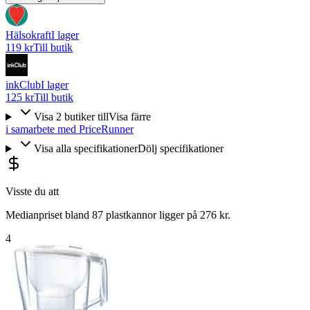
Hälsokraft
I lager
119 kr
Till butik
inkClub
I lager
125 kr
Till butik
Visa
2
butiker
till
Visa färre
i samarbete med PriceRunner
Visa alla specifikationer
Dölj specifikationer
Visste du att
Medianpriset bland 87 plastkannor ligger på 276 kr.
4