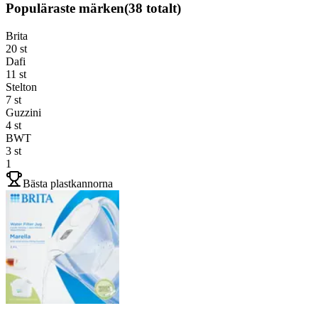
Populäraste märken
(
38
totalt)
Brita
20
st
Dafi
11
st
Stelton
7
st
Guzzini
4
st
BWT
3
st
1
Bästa plastkannorna