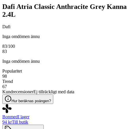
Dafi Atria Classic Anthracite Grey Kanna
2.4L
Dafi
Inga omdömen ännu
83
/100
83
Inga omdömen ännu
Popularitet
98
Trend
67
Kundrecensioner
Ej tillräckligt med data
Hur beräknas poängen?
Bonmed
I lager
94 kr
Till butik