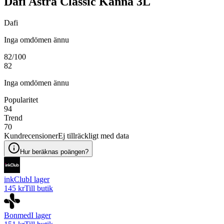
Dafi Astra Classic Kanna 3L
Dafi
Inga omdömen ännu
82
/100
82
Inga omdömen ännu
Popularitet
94
Trend
70
Kundrecensioner
Ej tillräckligt med data
Hur beräknas poängen?
inkClub
I lager
145 kr
Till butik
Bonmed
I lager