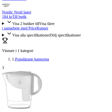
Nordic Nest
I lager
184 kr
Till butik
Visa
2
butiker
till
Visa färre
i samarbete med PriceRunner
Visa alla specifikationer
Dölj specifikationer
Vinnare i
1
kategori
1
.
Populäraste kannorna
3