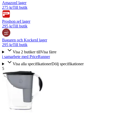
Amazon
I lager
275 kr
Till butik
Proshop.se
I lager
295 kr
Till butik
Bagaren och Kocken
I lager
295 kr
Till butik
Visa
2
butiker
till
Visa färre
i samarbete med PriceRunner
Visa alla specifikationer
Dölj specifikationer
5