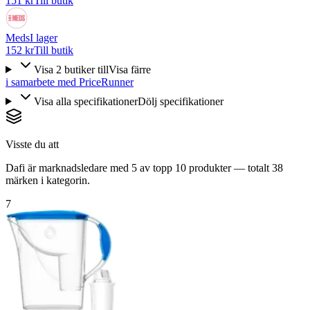
151 kr
Till butik
Meds
I lager
152 kr
Till butik
Visa
2
butiker
till
Visa färre
i samarbete med PriceRunner
Visa alla specifikationer
Dölj specifikationer
Visste du att
Dafi är marknadsledare med 5 av topp 10 produkter — totalt 38
märken i kategorin.
7