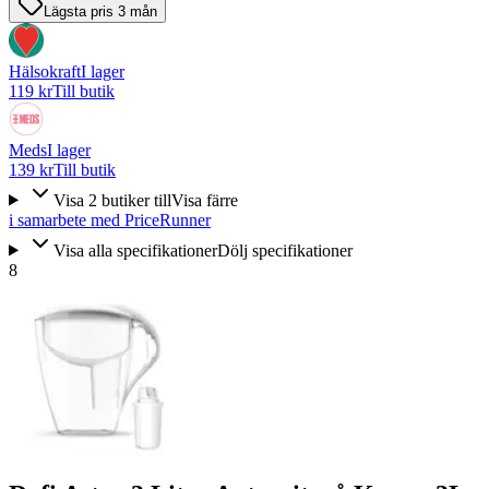
Lägsta pris 3 mån
Hälsokraft
I lager
119 kr
Till butik
Meds
I lager
139 kr
Till butik
Visa
2
butiker
till
Visa färre
i samarbete med PriceRunner
Visa alla specifikationer
Dölj specifikationer
8