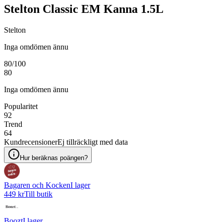
Stelton Classic EM Kanna 1.5L
Stelton
Inga omdömen ännu
80
/100
80
Inga omdömen ännu
Popularitet
92
Trend
64
Kundrecensioner
Ej tillräckligt med data
Hur beräknas poängen?
Bagaren och Kocken
I lager
449 kr
Till butik
Boozt
I lager