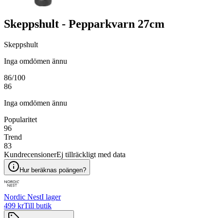
Skeppshult - Pepparkvarn 27cm
Skeppshult
Inga omdömen ännu
86
/100
86
Inga omdömen ännu
Popularitet
96
Trend
83
Kundrecensioner
Ej tillräckligt med data
Hur beräknas poängen?
Nordic Nest
I lager
499 kr
Till butik