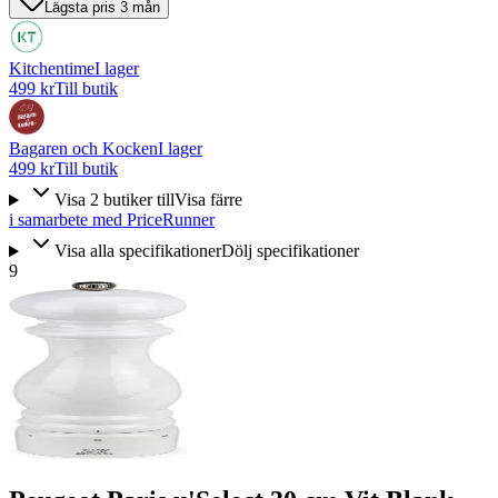
Lägsta pris 3 mån
Kitchentime
I lager
499 kr
Till butik
Bagaren och Kocken
I lager
499 kr
Till butik
Visa
2
butiker
till
Visa färre
i samarbete med PriceRunner
Visa alla specifikationer
Dölj specifikationer
9