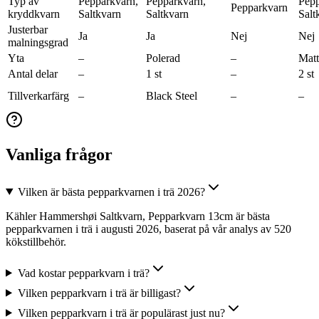
Typ av
Pepparkvarn,
Pepparkvarn,
Pepp
Pepparkvarn
kryddkvarn
Saltkvarn
Saltkvarn
Salt
Justerbar
Ja
Ja
Nej
Nej
malningsgrad
Yta
–
Polerad
–
Matt
Antal delar
–
1 st
–
2 st
Tillverkarfärg
–
Black Steel
–
–
Vanliga frågor
Vilken är bästa pepparkvarnen i trä 2026?
Kähler Hammershøi Saltkvarn, Pepparkvarn 13cm är bästa
pepparkvarnen i trä i augusti 2026, baserat på vår analys av 520
kökstillbehör.
Vad kostar pepparkvarn i trä?
Vilken pepparkvarn i trä är billigast?
Vilken pepparkvarn i trä är populärast just nu?