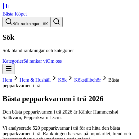
Bästa Köpet
Sök rankningar...
⌘
K
Sök
Sök bland rankningar och kategorier
Kategorier
Så rankar vi
Om oss
Hem
Hem & Hushåll
Kök
Kökstillbehör
Bästa
pepparkvarnen i trä
Bästa pepparkvarnen i trä
2026
Den
bästa pepparkvarnen i trä
2026
är
Kähler Hammershøi
Saltkvarn, Pepparkvarn 13cm
.
Vi analyserade
520
pepparkvarnar i trä
för att hitta
den
bästa
pepparkvarnen i trä
. Rankningen baseras på popularitet, trend och