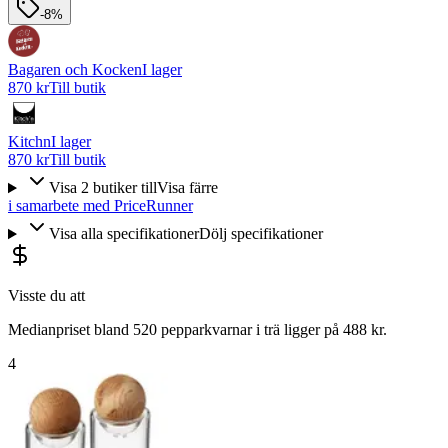
-8%
Bagaren och Kocken
I lager
870 kr
Till butik
Kitchn
I lager
870 kr
Till butik
Visa
2
butiker
till
Visa färre
i samarbete med PriceRunner
Visa alla specifikationer
Dölj specifikationer
Visste du att
Medianpriset bland 520 pepparkvarnar i trä ligger på 488 kr.
4