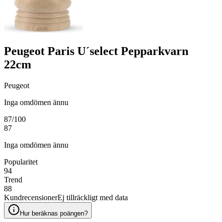
Peugeot Paris U´select Pepparkvarn
22cm
Peugeot
Inga omdömen ännu
87
/100
87
Inga omdömen ännu
Popularitet
94
Trend
88
Kundrecensioner
Ej tillräckligt med data
Hur beräknas poängen?