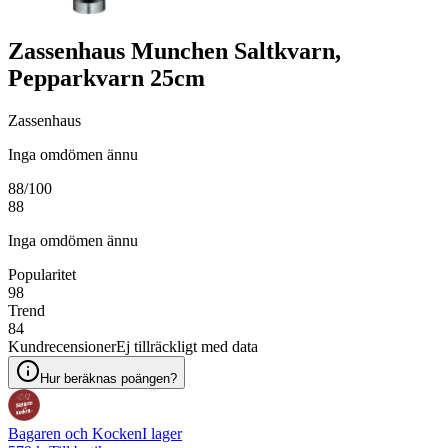
Zassenhaus Munchen Saltkvarn,
Pepparkvarn 25cm
Zassenhaus
Inga omdömen ännu
88
/100
88
Inga omdömen ännu
Popularitet
98
Trend
84
Kundrecensioner
Ej tillräckligt med data
Hur beräknas poängen?
Bagaren och Kocken
I lager