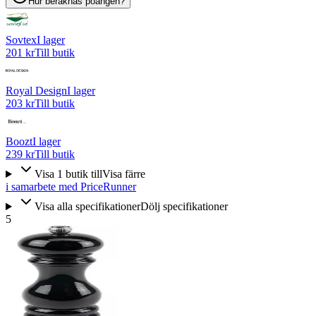
Hur beräknas poängen?
Sovtex
I lager
201 kr
Till butik
Royal Design
I lager
203 kr
Till butik
Boozt
I lager
239 kr
Till butik
Visa
1
butik
till
Visa färre
i samarbete med PriceRunner
Visa alla specifikationer
Dölj specifikationer
5