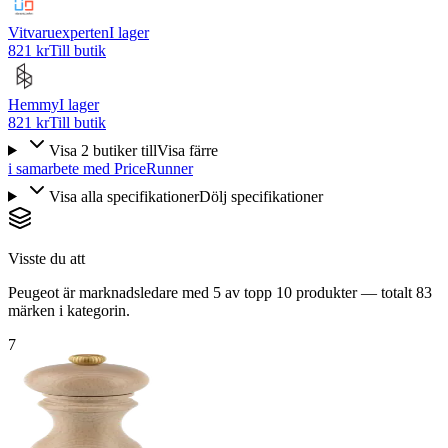
Vitvaruexperten
I lager
821 kr
Till butik
Hemmy
I lager
821 kr
Till butik
Visa
2
butiker
till
Visa färre
i samarbete med PriceRunner
Visa alla specifikationer
Dölj specifikationer
Visste du att
Peugeot är marknadsledare med 5 av topp 10 produkter — totalt 83
märken i kategorin.
7