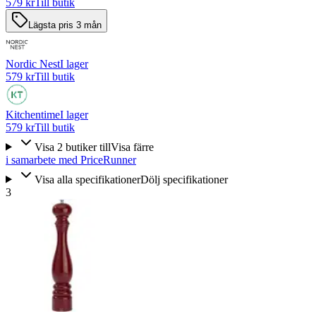
579 kr
Till butik
Lägsta pris 3 mån
Nordic Nest
I lager
579 kr
Till butik
Kitchentime
I lager
579 kr
Till butik
Visa
2
butiker
till
Visa färre
i samarbete med PriceRunner
Visa alla specifikationer
Dölj specifikationer
3