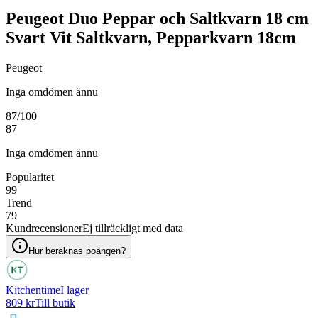
Peugeot Duo Peppar och Saltkvarn 18 cm
Svart Vit Saltkvarn, Pepparkvarn 18cm
Peugeot
Inga omdömen ännu
87
/100
87
Inga omdömen ännu
Popularitet
99
Trend
79
Kundrecensioner
Ej tillräckligt med data
Hur beräknas poängen?
Kitchentime
I lager
809 kr
Till butik