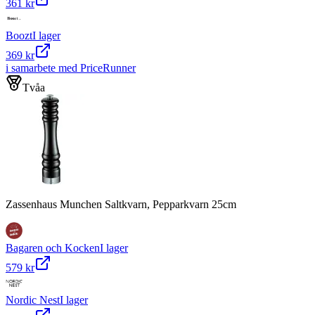
361 kr
Boozt
I lager
369 kr
i samarbete med PriceRunner
Tvåa
Zassenhaus Munchen Saltkvarn, Pepparkvarn 25cm
Bagaren och Kocken
I lager
579 kr
Nordic Nest
I lager