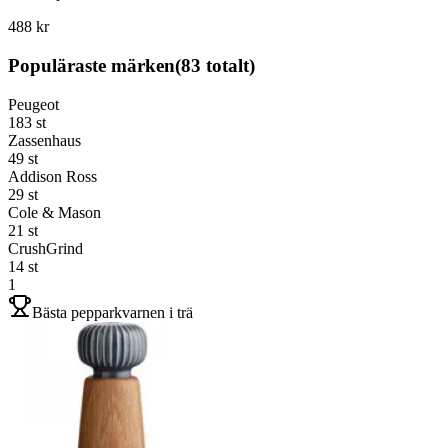
488 kr
Populäraste märken
(
83
totalt)
Peugeot
183
st
Zassenhaus
49
st
Addison Ross
29
st
Cole & Mason
21
st
CrushGrind
14
st
1
Bästa pepparkvarnen i trä