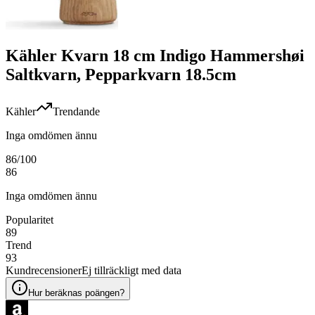
Kähler Kvarn 18 cm Indigo Hammershøi
Saltkvarn, Pepparkvarn 18.5cm
Kähler
Trendande
Inga omdömen ännu
86
/100
86
Inga omdömen ännu
Popularitet
89
Trend
93
Kundrecensioner
Ej tillräckligt med data
Hur beräknas poängen?