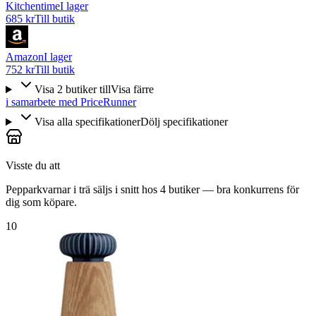
Kitchentime
I lager
685 kr
Till butik
Amazon
I lager
752 kr
Till butik
Visa
2
butiker
till
Visa färre
i samarbete med PriceRunner
Visa alla specifikationer
Dölj specifikationer
Visste du att
Pepparkvarnar i trä säljs i snitt hos 4 butiker — bra konkurrens för
dig som köpare.
10