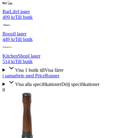
BarLife
I lager
409 kr
Till butik
Boozt
I lager
449 kr
Till butik
KitchenShop
I lager
514 kr
Till butik
Visa
1
butik
till
Visa färre
i samarbete med PriceRunner
Visa alla specifikationer
Dölj specifikationer
8