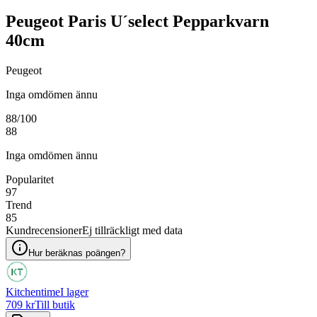
Peugeot Paris U´select Pepparkvarn
40cm
Peugeot
Inga omdömen ännu
88
/100
88
Inga omdömen ännu
Popularitet
97
Trend
85
Kundrecensioner
Ej tillräckligt med data
Hur beräknas poängen?
Kitchentime
I lager
709 kr
Till butik