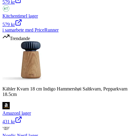
579 kr
Kitchentime
I lager
579 kr
i samarbete med PriceRunner
Trendande
Kähler Kvarn 18 cm Indigo Hammershøi Saltkvarn, Pepparkvarn
18.5cm
Amazon
I lager
431 kr
Nordic Nest
I lager