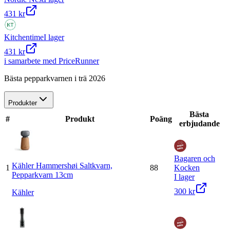
431 kr
Kitchentime
I lager
431 kr
i samarbete med PriceRunner
Bästa pepparkvarnen i trä 2026
Produkter
Bästa
#
Produkt
Poäng
erbjudande
Bagaren och
Kähler Hammershøi Saltkvarn,
1
88
Kocken
Pepparkvarn 13cm
I lager
300 kr
Kähler