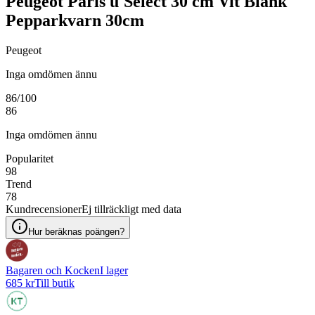
Peugeot Paris u'Select 30 cm Vit Blank
Pepparkvarn 30cm
Peugeot
Inga omdömen ännu
86
/100
86
Inga omdömen ännu
Popularitet
98
Trend
78
Kundrecensioner
Ej tillräckligt med data
Hur beräknas poängen?
Bagaren och Kocken
I lager
685 kr
Till butik