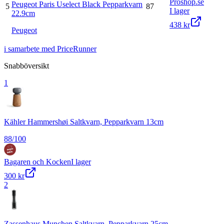
Proshop.se
Peugeot Paris Uselect Black Pepparkvarn
5
87
I lager
22.9cm
438 kr
Peugeot
i samarbete med PriceRunner
Snabböversikt
1
Kähler Hammershøi Saltkvarn, Pepparkvarn 13cm
88
/100
Bagaren och Kocken
I lager
300 kr
2
Zassenhaus Munchen Saltkvarn, Pepparkvarn 25cm