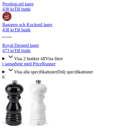
Proshop.se
I lager
438 kr
Till butik
Bagaren och Kocken
I lager
438 kr
Till butik
Royal Design
I lager
473 kr
Till butik
Visa
2
butiker
till
Visa färre
i samarbete med PriceRunner
Visa alla specifikationer
Dölj specifikationer
6