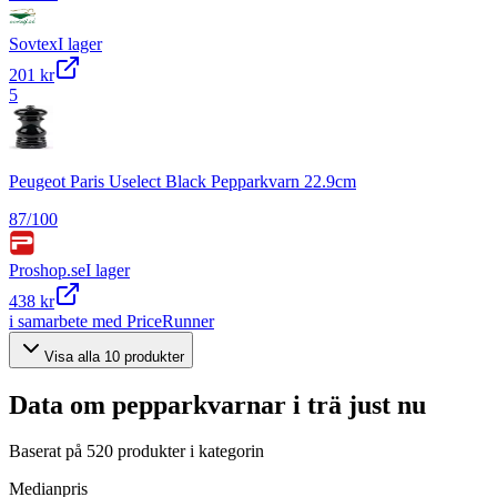
Sovtex
I lager
201 kr
5
Peugeot Paris Uselect Black Pepparkvarn 22.9cm
87
/100
Proshop.se
I lager
438 kr
i samarbete med PriceRunner
Visa alla
10
produkter
Data om
pepparkvarnar i trä
just nu
Baserat på
520
produkter i kategorin
Medianpris