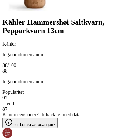
Kähler Hammershøi Saltkvarn,
Pepparkvarn 13cm
Kähler
Inga omdömen ännu
88
/100
88
Inga omdömen ännu
Popularitet
97
Trend
87
Kundrecensioner
Ej tillräckligt med data
Hur beräknas poängen?