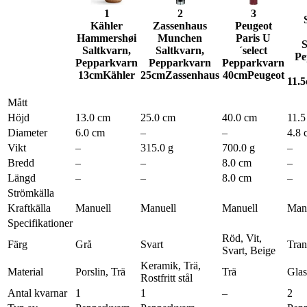
1
2
3
Kähler
Zassenhaus
Peugeot
Hammershøi
Munchen
Paris U
S
Saltkvarn,
Saltkvarn,
´select
Pe
Pepparkvarn
Pepparkvarn
Pepparkvarn
13cm
Kähler
25cm
Zassenhaus
40cm
Peugeot
11.
Mått
Höjd
13.0 cm
25.0 cm
40.0 cm
11.5
Diameter
6.0 cm
–
–
4.8 
Vikt
–
315.0 g
700.0 g
–
Bredd
–
–
8.0 cm
–
Längd
–
–
8.0 cm
–
Strömkälla
Kraftkälla
Manuell
Manuell
Manuell
Man
Specifikationer
Röd, Vit,
Färg
Grå
Svart
Tran
Svart, Beige
Keramik, Trä,
Material
Porslin, Trä
Trä
Glas
Rostfritt stål
Antal kvarnar
1
1
–
2