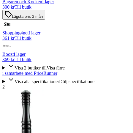
Bagaren och Kocken
I lager
300 kr
Till butik
Lägsta pris 3 mån
Shopping4net
I lager
361 kr
Till butik
Boozt
I lager
369 kr
Till butik
Visa
2
butiker
till
Visa färre
i samarbete med PriceRunner
Visa alla specifikationer
Dölj specifikationer
2