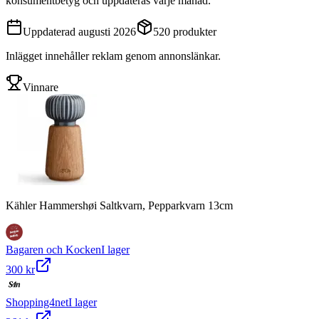
konsumentbetyg och uppdateras varje månad.
Uppdaterad
augusti 2026
520
produkter
Inlägget innehåller reklam genom annonslänkar.
Vinnare
Kähler Hammershøi Saltkvarn, Pepparkvarn 13cm
Bagaren och Kocken
I lager
300 kr
Shopping4net
I lager