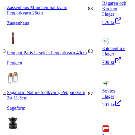
Bagaren och
Zassenhaus Munchen Saltkvarn,
2
88
Kocken
Pepparkvarn 25cm
I lager
579 kr
Zassenhaus
Kitchentime
3
88
Peugeot Paris U´select Pepparkvarn 40cm
I lager
709 kr
Peugeot
Sovtex
Sagaform Nature Saltkvarn, Pepparkvarn
4
87
I lager
2st 11.5cm
201 kr
Sagaform