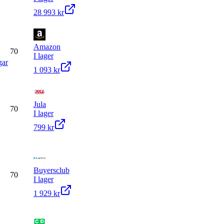
28 993 kr
Amazon
70
I lager
gar
1 093 kr
Jula
70
I lager
799 kr
Buyersclub
70
I lager
1 929 kr