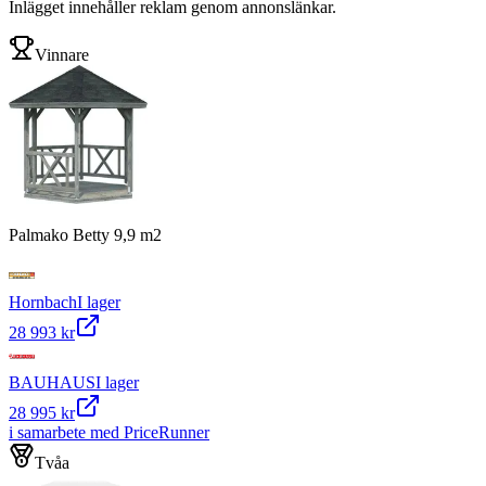
Inlägget innehåller reklam genom annonslänkar.
Vinnare
Palmako Betty 9,9 m2
Hornbach
I lager
28 993 kr
BAUHAUS
I lager
28 995 kr
i samarbete med PriceRunner
Tvåa