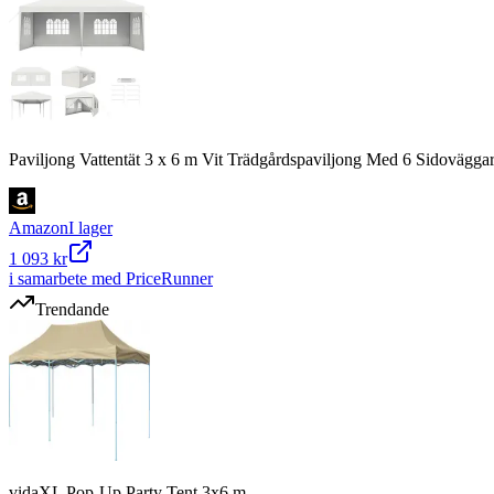
Paviljong Vattentät 3 x 6 m Vit Trädgårdspaviljong Med 6 Sidovägga
Amazon
I lager
1 093 kr
i samarbete med PriceRunner
Trendande
vidaXL Pop-Up Party Tent 3x6 m