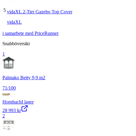
5
vidaXL 2-Tier Gazebo Top Cover
vidaXL
i samarbete med PriceRunner
Snabböversikt
1
Palmako Betty 9,9 m2
71
/100
Hornbach
I lager
28 993 kr
2