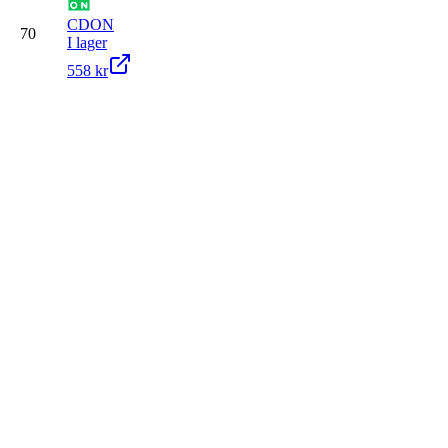
CDON
70
I lager
558 kr