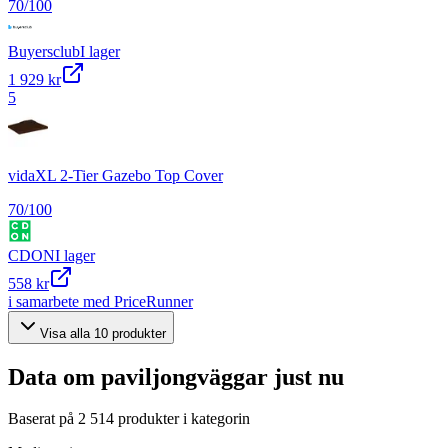
70
/100
Buyersclub
I lager
1 929 kr
5
vidaXL 2-Tier Gazebo Top Cover
70
/100
CDON
I lager
558 kr
i samarbete med PriceRunner
Visa alla
10
produkter
Data om
paviljongväggar
just nu
Baserat på
2 514
produkter i kategorin