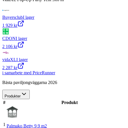
Buyersclub
I lager
1 929 kr
CDON
I lager
2 106 kr
vidaXL
I lager
2 287 kr
i samarbete med PriceRunner
Bästa paviljongväggarna 2026
Produkter
#
Produkt
1
Palmako Betty 9,9 m2