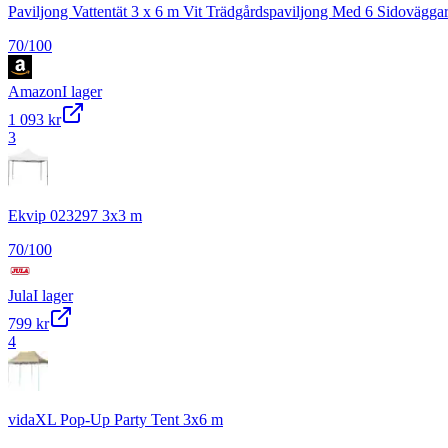
Paviljong Vattentät 3 x 6 m Vit Trädgårdspaviljong Med 6 Sidovägga
70
/100
Amazon
I lager
1 093 kr
3
Ekvip 023297 3x3 m
70
/100
Jula
I lager
799 kr
4
vidaXL Pop-Up Party Tent 3x6 m