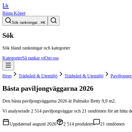
Bästa Köpet
Sök rankningar...
⌘
K
Sök
Sök bland rankningar och kategorier
Kategorier
Så rankar vi
Om oss
Hem
Trädgård & Utemiljö
Trädgård & Utemiljö
Paviljonger
Bästa paviljongväggarna
2026
Den
bästa paviljongväggarna
2026
är
Palmako Betty 9,9 m2
.
Vi analyserade
2 514
paviljongväggar
och 21 omdömen
för att hitta
d
Uppdaterad
augusti 2026
2 514
produkter
21
omdömen