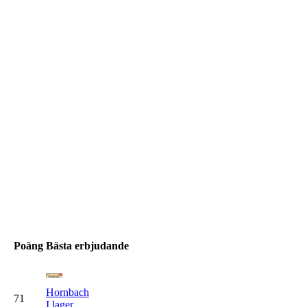
Poäng
Bästa erbjudande
Hornbach
71
I lager