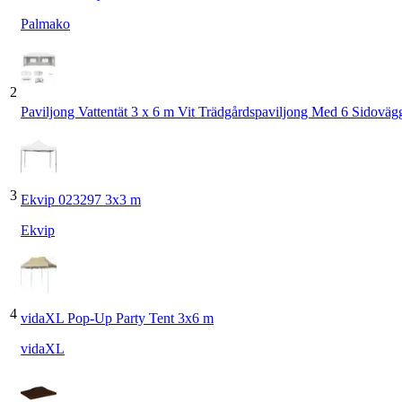
Palmako
2
Paviljong Vattentät 3 x 6 m Vit Trädgårdspaviljong Med 6 Sidoväg
3
Ekvip 023297 3x3 m
Ekvip
4
vidaXL Pop-Up Party Tent 3x6 m
vidaXL