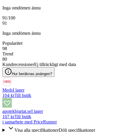
Inga omdömen ännu
91
/100
91
Inga omdömen ännu
Popularitet
98
Trend
80
Kundrecensioner
Ej tillräckligt med data
Hur beräknas poängen?
Meds
I lager
104 kr
Till butik
apotekhjartat.se
I lager
107 kr
Till butik
i samarbete med PriceRunner
Visa alla specifikationer
Dölj specifikationer