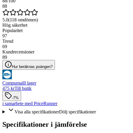
88
/100
88
5.0
(
118
omdömen)
Hög säkerhet
Popularitet
97
Trend
69
Kundrecensioner
89
Hur beräknas poängen?
Compumail
I lager
475 kr
Till butik
-7%
i samarbete med PriceRunner
Visa alla specifikationer
Dölj specifikationer
Specifikationer i jämförelse