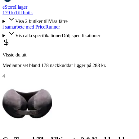
eStore
I lager
179 kr
Till butik
Visa
2
butiker
till
Visa färre
i samarbete med PriceRunner
Visa alla specifikationer
Dölj specifikationer
Visste du att
Medianpriset bland 178 nackkuddar ligger på 288 kr.
4