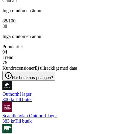
Cabeau
Inga omdömen ännu
88
/100
88
Inga omdömen ännu
Popularitet
94
Trend
76
Kundrecensioner
Ej tillräckligt med data
Hur beräknas poängen?
Outnorth
I lager
300 kr
Till butik
Scandinavian Outdoor
I lager
383 kr
Till butik