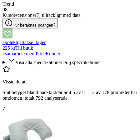
Trend
98
Kundrecensioner
Ej tillräckligt med data
Hur beräknas poängen?
apotekhjartat.se
I lager
225 kr
Till butik
i samarbete med PriceRunner
Visa alla specifikationer
Dölj specifikationer
Visste du att
Snittbetyget bland nackkuddar är 4.5 av 5 — 2 av 178 produkter har
omdömen, totalt 792 analyserade.
7