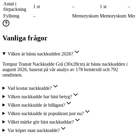
Antal i
1 st
–
1 st
–
förpackning
Fyllning
–
Memoryskum
Memoryskum
Me
Vanliga frågor
Vilken är bästa nackkudden 2026?
Tempur Transit Nackkudde Grå (30x28cm) är bästa nackkudden i
augusti 2026, baserat på vår analys av 178 hemtextil och 792
omdömen.
Vad kostar nackkudde?
Vilken nackkudde har bäst betyg?
Vilken nackkudde är billigast?
Vilken nackkudde är populärast just nu?
Vilket märke gör bäst nackkuddar?
Var köper man nackkudde?