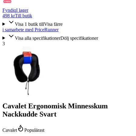
Fyndiq
I lager
498 kr
Till butik
Visa
1
butik
till
Visa färre
i samarbete med PriceRunner
Visa alla specifikationer
Dölj specifikationer
3
Cavalet Ergonomisk Minnesskum
Nackkudde Svart
Cavalet
Populärast