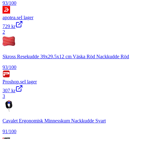
93
/100
apotea.se
I lager
729 kr
2
Skross Resekudde 39x29.5x12 cm Väska Röd Nackkudde Röd
93
/100
Proshop.se
I lager
307 kr
3
Cavalet Ergonomisk Minnesskum Nackkudde Svart
91
/100