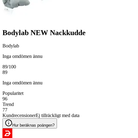
Bodylab NEW Nackkudde
Bodylab
Inga omdömen ännu
89
/100
89
Inga omdömen ännu
Popularitet
96
Trend
77
Kundrecensioner
Ej tillräckligt med data
Hur beräknas poängen?