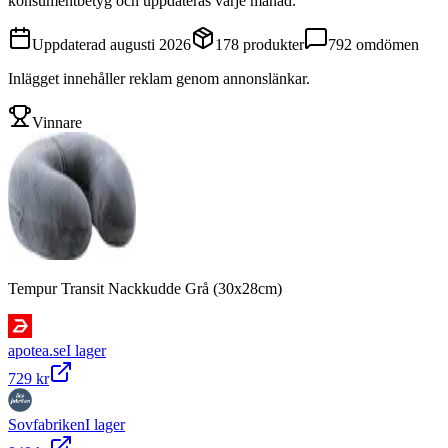
konsumentbetyg och uppdateras varje månad.
Uppdaterad
augusti 2026
178
produkter
792
omdömen
Inlägget innehåller reklam genom annonslänkar.
Vinnare
Tempur Transit Nackkudde Grå (30x28cm)
apotea.se
I lager
729 kr
Sovfabriken
I lager