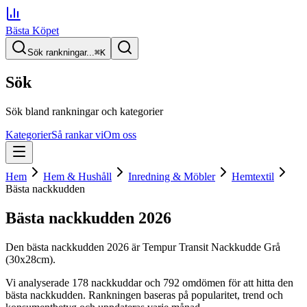
Bästa Köpet
Sök rankningar...
⌘
K
Sök
Sök bland rankningar och kategorier
Kategorier
Så rankar vi
Om oss
Hem
Hem & Hushåll
Inredning & Möbler
Hemtextil
Bästa nackkudden
Bästa nackkudden
2026
Den
bästa nackkudden
2026
är
Tempur Transit Nackkudde Grå
(30x28cm)
.
Vi analyserade
178
nackkuddar
och 792 omdömen
för att hitta
den
bästa nackkudden
. Rankningen baseras på popularitet, trend och