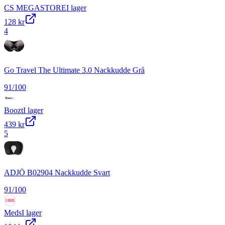
CS MEGASTORE
I lager
128 kr
4
Go Travel The Ultimate 3.0 Nackkudde Grå
91
/100
Boozt
I lager
439 kr
5
ADJÖ B02904 Nackkudde Svart
91
/100
Meds
I lager