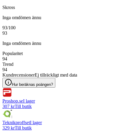
Skross
Inga omdömen ännu
93
/100
93
Inga omdömen ännu
Popularitet
94
Trend
94
Kundrecensioner
Ej tillräckligt med data
Hur beräknas poängen?
Proshop.se
I lager
307 kr
Till butik
Teknikproffset
I lager
329 kr
Till butik