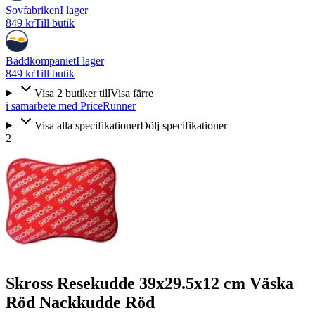
Sovfabriken
I lager
849 kr
Till butik
Bäddkompaniet
I lager
849 kr
Till butik
Visa
2
butiker
till
Visa färre
i samarbete med PriceRunner
Visa alla specifikationer
Dölj specifikationer
2
Skross Resekudde 39x29.5x12 cm Väska
Röd Nackkudde Röd