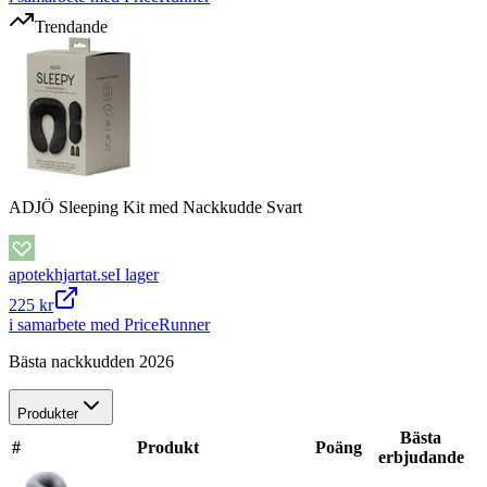
Trendande
ADJÖ Sleeping Kit med Nackkudde Svart
apotekhjartat.se
I lager
225 kr
i samarbete med PriceRunner
Bästa nackkudden 2026
Produkter
Bästa
#
Produkt
Poäng
erbjudande