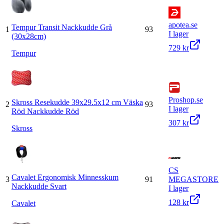
apotea.se
Tempur Transit Nackkudde Grå
1
93
I lager
(30x28cm)
729 kr
Tempur
Proshop.se
Skross Resekudde 39x29.5x12 cm Väska
2
93
I lager
Röd Nackkudde Röd
307 kr
Skross
CS
Cavalet Ergonomisk Minnesskum
3
91
MEGASTORE
Nackkudde Svart
I lager
128 kr
Cavalet