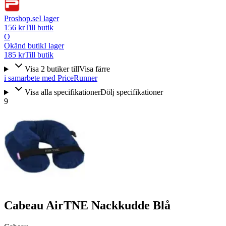
Proshop.se
I lager
156 kr
Till butik
O
Okänd butik
I lager
185 kr
Till butik
Visa
2
butiker
till
Visa färre
i samarbete med PriceRunner
Visa alla specifikationer
Dölj specifikationer
9
Cabeau AirTNE Nackkudde Blå