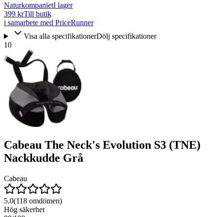
Naturkompaniet
I lager
399 kr
Till butik
i samarbete med PriceRunner
Visa alla specifikationer
Dölj specifikationer
10
Cabeau The Neck's Evolution S3 (TNE)
Nackkudde Grå
Cabeau
5.0
(
118
omdömen)
Hög säkerhet