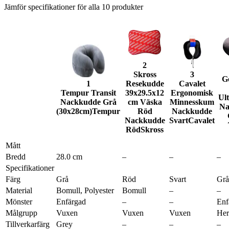
Jämför specifikationer för alla
10
produkter
2
Skross
3
G
1
Resekudde
Cavalet
Tempur Transit
39x29.5x12
Ergonomisk
Ult
Nackkudde Grå
cm Väska
Minnesskum
Na
(30x28cm)
Tempur
Röd
Nackkudde
Nackkudde
Svart
Cavalet
Röd
Skross
Mått
Bredd
28.0 cm
–
–
–
Specifikationer
Färg
Grå
Röd
Svart
Grå
Material
Bomull, Polyester
Bomull
–
–
Mönster
Enfärgad
–
–
Enf
Målgrupp
Vuxen
Vuxen
Vuxen
Her
Tillverkarfärg
Grey
–
–
–