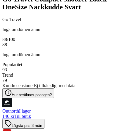
OneSize Nackkudde Svart
Go Travel
Inga omdömen ännu
88
/100
88
Inga omdömen ännu
Popularitet
93
Trend
79
Kundrecensioner
Ej tillräckligt med data
Hur beräknas poängen?
Outnorth
I lager
146 kr
Till butik
Lägsta pris 3 mån