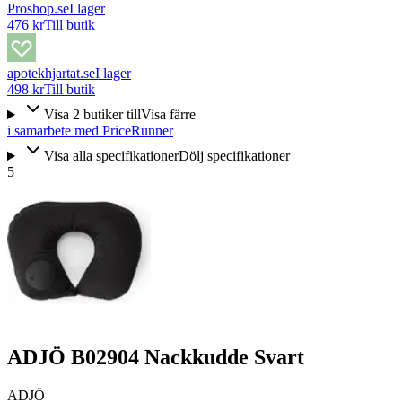
Proshop.se
I lager
476 kr
Till butik
apotekhjartat.se
I lager
498 kr
Till butik
Visa
2
butiker
till
Visa färre
i samarbete med PriceRunner
Visa alla specifikationer
Dölj specifikationer
5
ADJÖ B02904 Nackkudde Svart
ADJÖ