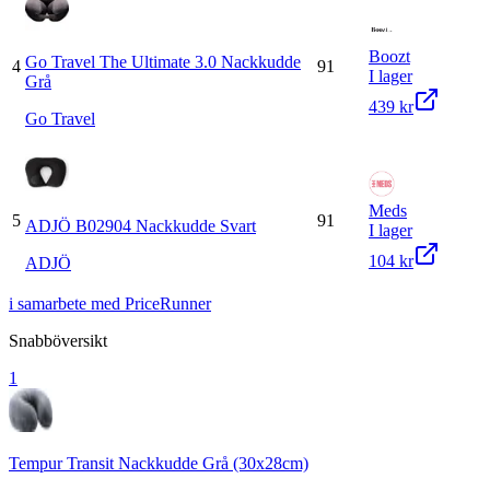
Boozt
Go Travel The Ultimate 3.0 Nackkudde
4
91
I lager
Grå
439 kr
Go Travel
Meds
5
91
ADJÖ B02904 Nackkudde Svart
I lager
104 kr
ADJÖ
i samarbete med PriceRunner
Snabböversikt
1
Tempur Transit Nackkudde Grå (30x28cm)