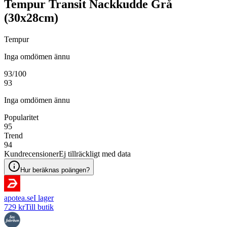
Tempur Transit Nackkudde Grå
(30x28cm)
Tempur
Inga omdömen ännu
93
/100
93
Inga omdömen ännu
Popularitet
95
Trend
94
Kundrecensioner
Ej tillräckligt med data
Hur beräknas poängen?
apotea.se
I lager
729 kr
Till butik