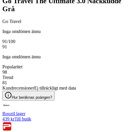
Go Travel The Ultimate 3.0 Nackkudde
Grå
Go Travel
Inga omdömen ännu
91
/100
91
Inga omdömen ännu
Popularitet
98
Trend
81
Kundrecensioner
Ej tillräckligt med data
Hur beräknas poängen?
Boozt
I lager
439 kr
Till butik