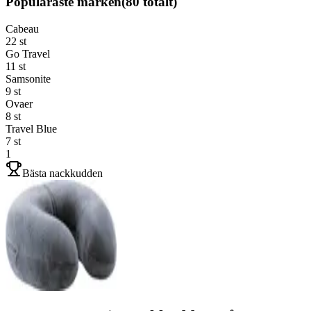
Populäraste märken
(
80
totalt)
Cabeau
22
st
Go Travel
11
st
Samsonite
9
st
Ovaer
8
st
Travel Blue
7
st
1
Bästa nackkudden