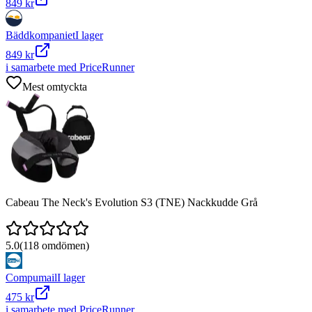
849 kr
Bäddkompaniet
I lager
849 kr
i samarbete med PriceRunner
Mest omtyckta
Cabeau The Neck's Evolution S3 (TNE) Nackkudde Grå
5.0
(
118
omdömen)
Compumail
I lager
475 kr
i samarbete med PriceRunner