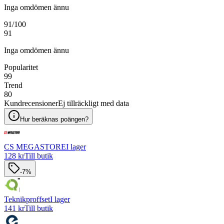
Inga omdömen ännu
91
/100
91
Inga omdömen ännu
Popularitet
99
Trend
80
Kundrecensioner
Ej tillräckligt med data
Hur beräknas poängen?
CS MEGASTORE
I lager
128 kr
Till butik
-7%
Teknikproffset
I lager
141 kr
Till butik