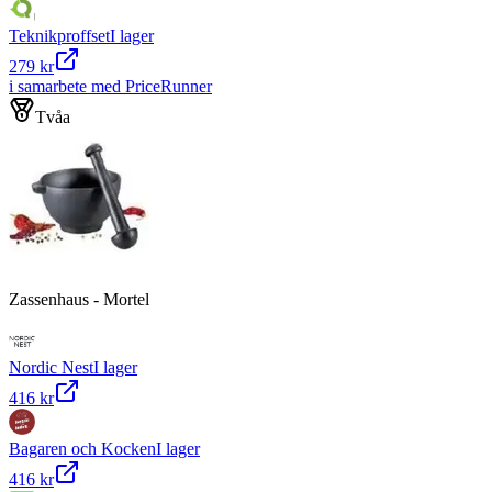
Teknikproffset
I lager
279 kr
i samarbete med PriceRunner
Tvåa
Zassenhaus - Mortel
Nordic Nest
I lager
416 kr
Bagaren och Kocken
I lager
416 kr