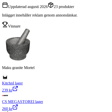
Uppdaterad
augusti 2026
23
produkter
Inlägget innehåller reklam genom annonslänkar.
Vinnare
Maku granite Mortel
Kitchn
I lager
239 kr
CS MEGASTORE
I lager
260 kr