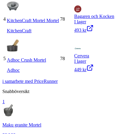
Bagaren och Kocken
4
78
KitchenCraft Mortel Mortel
I lager
493 kr
KitchenCraft
Cervera
5
78
Adhoc Crush Mortel
I lager
449 kr
Adhoc
i samarbete med PriceRunner
Snabböversikt
1
Maku granite Mortel