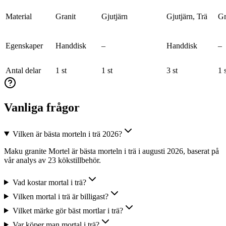
Material
Granit
Gjutjärn
Gjutjärn, Trä
Gr
Egenskaper
Handdisk
–
Handdisk
–
Antal delar
1 st
1 st
3 st
1 
Vanliga frågor
Vilken är bästa morteln i trä 2026?
Maku granite Mortel är bästa morteln i trä i augusti 2026, baserat på
vår analys av 23 kökstillbehör.
Vad kostar mortal i trä?
Vilken mortal i trä är billigast?
Vilket märke gör bäst mortlar i trä?
Var köper man mortal i trä?