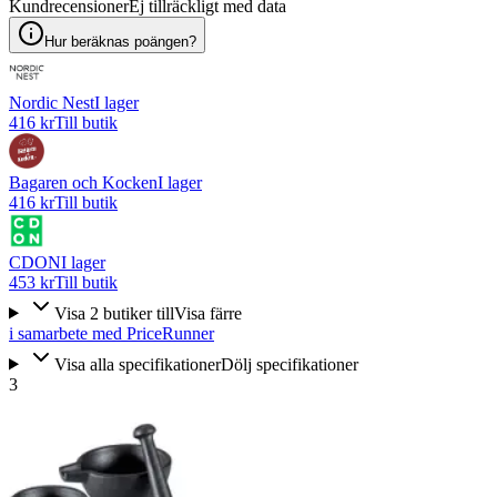
Kundrecensioner
Ej tillräckligt med data
Hur beräknas poängen?
Nordic Nest
I lager
416 kr
Till butik
Bagaren och Kocken
I lager
416 kr
Till butik
CDON
I lager
453 kr
Till butik
Visa
2
butiker
till
Visa färre
i samarbete med PriceRunner
Visa alla specifikationer
Dölj specifikationer
3