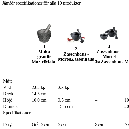
Jämför specifikationer för alla
10
produkter
1
3
2
Maku
Zassenhaus -
Zassenhaus -
granite
Mortel
Mortel
Zassenhaus
Mortel
Maku
3st
Zassenhaus
Mo
Mått
Vikt
2.92 kg
2.3 kg
–
–
Bredd
14.5 cm
–
–
–
Höjd
10.0 cm
9.5 cm
–
10
Diameter
–
15.5 cm
–
20
Specifikationer
Färg
Grå, Svart
Svart
Svart
Na