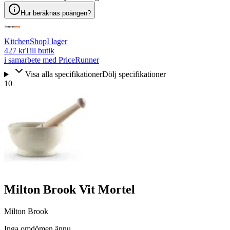
Hur beräknas poängen?
KitchenShop
I lager
427 kr
Till butik
i samarbete med PriceRunner
Visa alla specifikationer
Dölj specifikationer
10
Milton Brook Vit Mortel
Milton Brook
Inga omdömen ännu