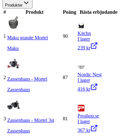
Produkter
#
Produkt
Poäng
Bästa erbjudande
Kitchn
1
90
Maku granite Mortel
I lager
239 kr
Maku
Nordic Nest
2
87
Zassenhaus - Mortel
I lager
416 kr
Zassenhaus
Proshop.se
3
81
Zassenhaus - Mortel 3st
I lager
367 kr
Zassenhaus