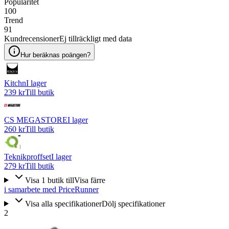
Popularitet
100
Trend
91
Kundrecensioner
Ej tillräckligt med data
Hur beräknas poängen?
Kitchn
I lager
239 kr
Till butik
CS MEGASTORE
I lager
260 kr
Till butik
Teknikproffset
I lager
279 kr
Till butik
Visa
1
butik
till
Visa färre
i samarbete med PriceRunner
Visa alla specifikationer
Dölj specifikationer
2