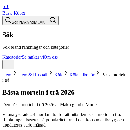
Bästa Köpet
Sök rankningar...
⌘
K
Sök
Sök bland rankningar och kategorier
Kategorier
Så rankar vi
Om oss
Hem
Hem & Hushåll
Kök
Kökstillbehör
Bästa morteln
i trä
Bästa morteln i trä
2026
Den
bästa morteln i trä
2026
är
Maku granite Mortel
.
Vi analyserade
23
mortlar i trä
för att hitta
den
bästa morteln i trä
.
Rankningen baseras på popularitet, trend och konsumentbetyg och
uppdateras varje månad.