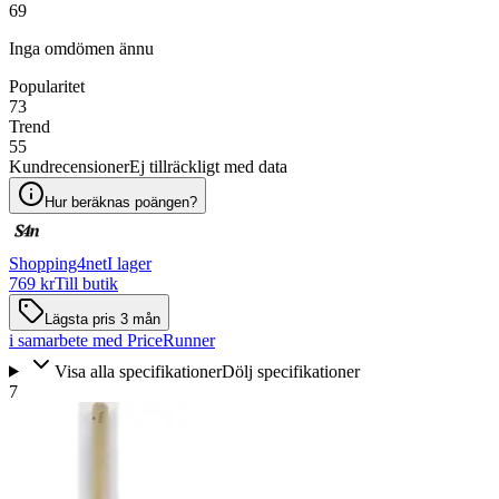
69
Inga omdömen ännu
Popularitet
73
Trend
55
Kundrecensioner
Ej tillräckligt med data
Hur beräknas poängen?
Shopping4net
I lager
769 kr
Till butik
Lägsta pris 3 mån
i samarbete med PriceRunner
Visa alla specifikationer
Dölj specifikationer
7