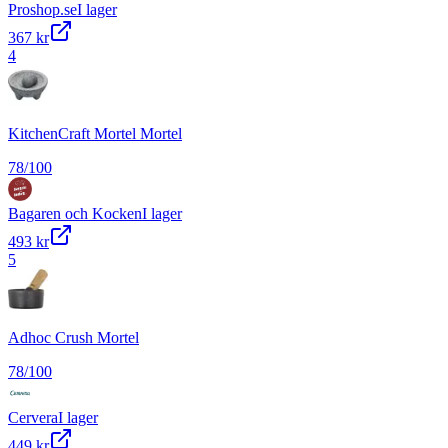
Proshop.se
I lager
367 kr
4
KitchenCraft Mortel Mortel
78
/100
Bagaren och Kocken
I lager
493 kr
5
Adhoc Crush Mortel
78
/100
Cervera
I lager
449 kr