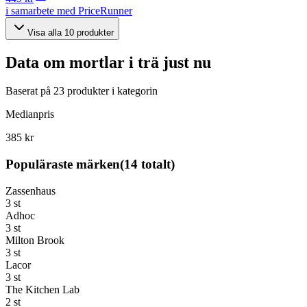
i samarbete med PriceRunner
Visa alla
10
produkter
Data om
mortlar i trä
just nu
Baserat på
23
produkter i kategorin
Medianpris
385 kr
Populäraste märken
(
14
totalt)
Zassenhaus
3
st
Adhoc
3
st
Milton Brook
3
st
Lacor
3
st
The Kitchen Lab
2
st