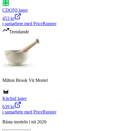
CDON
I lager
453 kr
i samarbete med PriceRunner
Trendande
Milton Brook Vit Mortel
Kitchn
I lager
639 kr
i samarbete med PriceRunner
Bästa morteln i trä 2026