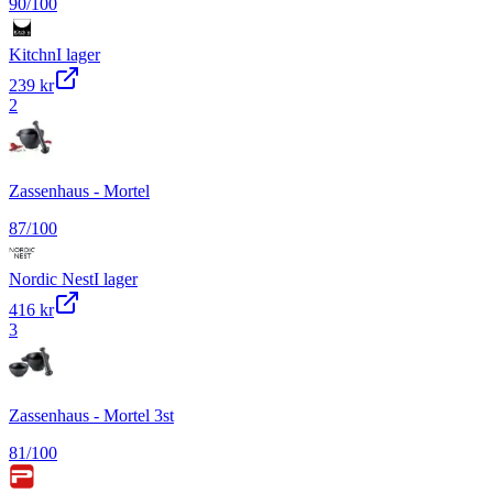
90
/100
Kitchn
I lager
239 kr
2
Zassenhaus - Mortel
87
/100
Nordic Nest
I lager
416 kr
3
Zassenhaus - Mortel 3st
81
/100