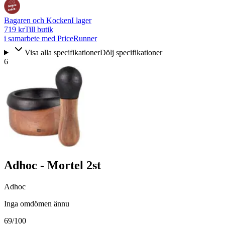
Bagaren och Kocken
I lager
719 kr
Till butik
i samarbete med PriceRunner
Visa alla specifikationer
Dölj specifikationer
6
Adhoc - Mortel 2st
Adhoc
Inga omdömen ännu
69
/100