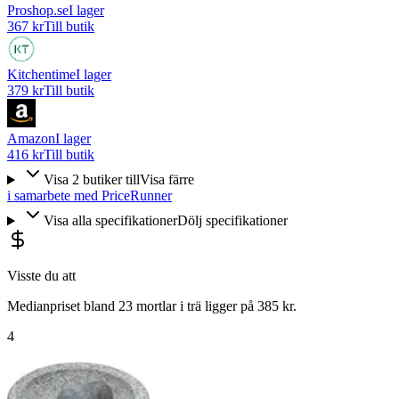
Proshop.se
I lager
367 kr
Till butik
Kitchentime
I lager
379 kr
Till butik
Amazon
I lager
416 kr
Till butik
Visa
2
butiker
till
Visa färre
i samarbete med PriceRunner
Visa alla specifikationer
Dölj specifikationer
Visste du att
Medianpriset bland 23 mortlar i trä ligger på 385 kr.
4