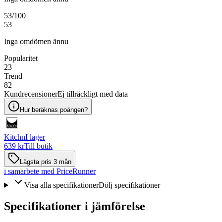
53
/100
53
Inga omdömen ännu
Popularitet
23
Trend
82
Kundrecensioner
Ej tillräckligt med data
Hur beräknas poängen?
Kitchn
I lager
639 kr
Till butik
Lägsta pris 3 mån
i samarbete med PriceRunner
Visa alla specifikationer
Dölj specifikationer
Specifikationer i jämförelse