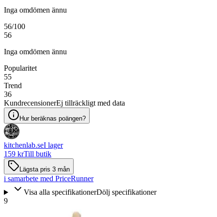
Inga omdömen ännu
56
/100
56
Inga omdömen ännu
Popularitet
55
Trend
36
Kundrecensioner
Ej tillräckligt med data
Hur beräknas poängen?
kitchenlab.se
I lager
159 kr
Till butik
Lägsta pris 3 mån
i samarbete med PriceRunner
Visa alla specifikationer
Dölj specifikationer
9