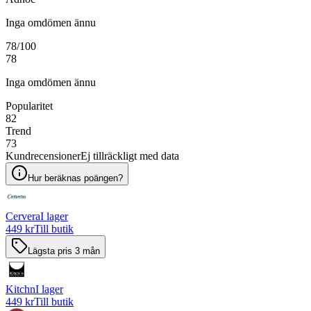
Inga omdömen ännu
78
/100
78
Inga omdömen ännu
Popularitet
82
Trend
73
Kundrecensioner
Ej tillräckligt med data
Hur beräknas poängen?
Cervera
I lager
449 kr
Till butik
Lägsta pris 3 mån
Kitchn
I lager
449 kr
Till butik