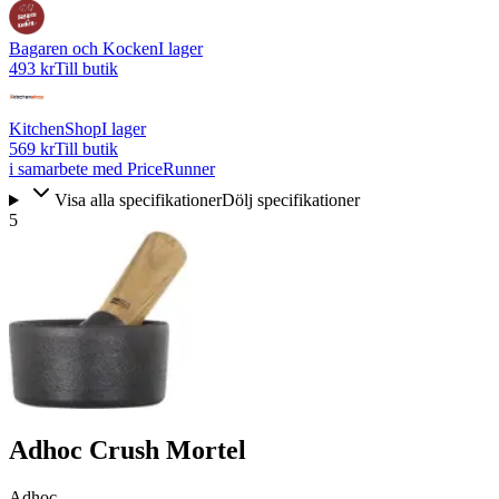
Bagaren och Kocken
I lager
493 kr
Till butik
KitchenShop
I lager
569 kr
Till butik
i samarbete med PriceRunner
Visa alla specifikationer
Dölj specifikationer
5
Adhoc Crush Mortel
Adhoc