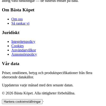
aldrig våra rankningar — de baseras enbart på data.
Om Bästa Köpet
Om oss
Så rankar vi
Juridiskt
Integritetspolicy
Cookies
Användarvillkor
Annonsörspolicy
Vår data
Priser, omdömen, betyg och produktspecifikationer från flera
oberoende datakällor.
Uppdateras varje månad med den senaste datan.
©
2026
Bästa Köpet. Alla rättigheter förbehållna.
·
Hantera cookieinställningar