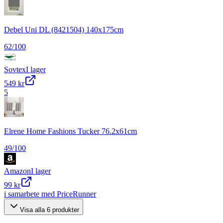
Debel Uni DL (8421504) 140x175cm
62
/100
Sovtex
I lager
549 kr
5
Elrene Home Fashions Tucker 76.2x61cm
49
/100
Amazon
I lager
99 kr
i samarbete med PriceRunner
Visa alla
6
produkter