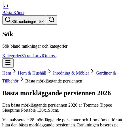
Bästa Köpet
Sök rankningar...
⌘
K
Sök
Sök bland rankningar och kategorier
Kategorier
Så rankar vi
Om oss
Hem
Hem & Hushåll
Inredning & Möbler
Gardiner &
Tillbehör
Bästa mörkläggande persiennen
Bästa mörkläggande persiennen
2026
Den
bästa mörkläggande persiennen
2026
är
Tommee Tippee
Sleeptime Portable 130x198cm
.
Vi analyserade
28
mörkläggande persienner
och 1 omdömen
för att
hitta
den
bästa mörkläggande persiennen
. Rankningen baseras på