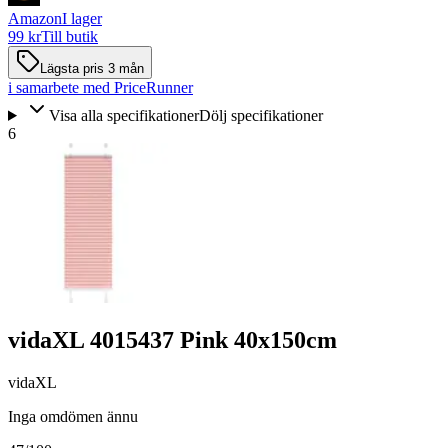
Amazon
I lager
99 kr
Till butik
Lägsta pris 3 mån
i samarbete med PriceRunner
Visa alla specifikationer
Dölj specifikationer
6
vidaXL 4015437 Pink 40x150cm
vidaXL
Inga omdömen ännu