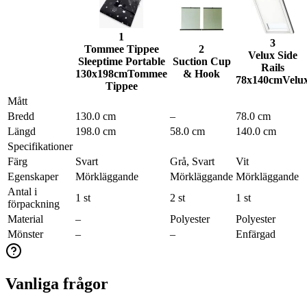
1
3
Tommee Tippee
2
Velux Side
Sleeptime Portable
Suction Cup
Rails
130x198cm
Tommee
& Hook
78x140cm
Velu
Tippee
Mått
Bredd
130.0 cm
–
78.0 cm
Längd
198.0 cm
58.0 cm
140.0 cm
Specifikationer
Färg
Svart
Grå, Svart
Vit
Egenskaper
Mörkläggande
Mörkläggande
Mörkläggande
Antal i
1 st
2 st
1 st
förpackning
Material
–
Polyester
Polyester
Mönster
–
–
Enfärgad
Vanliga frågor