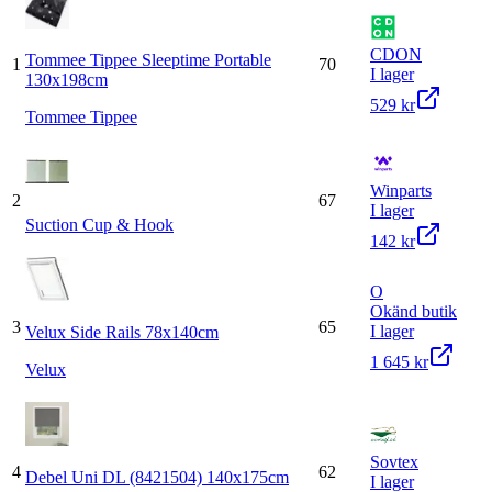
CDON
Tommee Tippee Sleeptime Portable
1
70
I lager
130x198cm
529 kr
Tommee Tippee
Winparts
2
67
I lager
Suction Cup & Hook
142 kr
O
Okänd butik
3
65
I lager
Velux Side Rails 78x140cm
1 645 kr
Velux
Sovtex
4
62
Debel Uni DL (8421504) 140x175cm
I lager