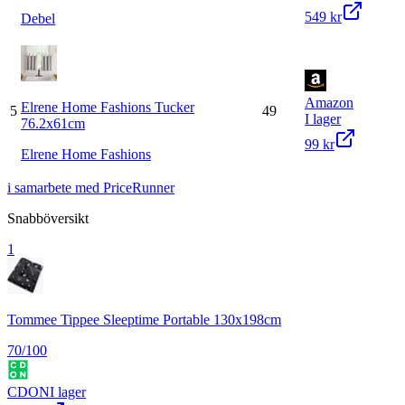
549 kr
Debel
Amazon
Elrene Home Fashions Tucker
5
49
I lager
76.2x61cm
99 kr
Elrene Home Fashions
i samarbete med PriceRunner
Snabböversikt
1
Tommee Tippee Sleeptime Portable 130x198cm
70
/100
CDON
I lager