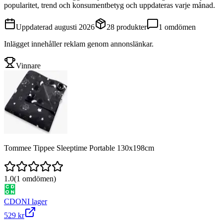
popularitet, trend och konsumentbetyg och uppdateras varje månad.
Uppdaterad
augusti 2026
28
produkter
1
omdömen
Inlägget innehåller reklam genom annonslänkar.
Vinnare
Tommee Tippee Sleeptime Portable 130x198cm
1.0
(
1
omdömen)
CDON
I lager
529 kr