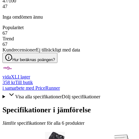
47
/100
47
Inga omdömen ännu
Popularitet
67
Trend
67
Kundrecensioner
Ej tillräckligt med data
Hur beräknas poängen?
vidaXL
I lager
358 kr
Till butik
i samarbete med PriceRunner
Visa alla specifikationer
Dölj specifikationer
Specifikationer i jämförelse
Jämför specifikationer för alla
6
produkter