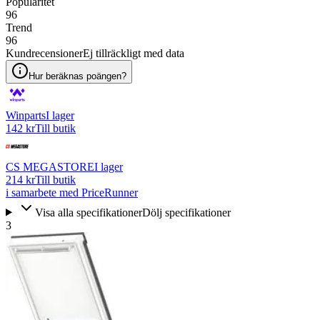
Popularitet
96
Trend
96
Kundrecensioner
Ej tillräckligt med data
Hur beräknas poängen?
Winparts
I lager
142 kr
Till butik
CS MEGASTORE
I lager
214 kr
Till butik
i samarbete med PriceRunner
Visa alla specifikationer
Dölj specifikationer
3