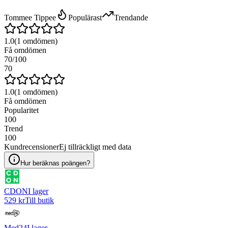
Tommee Tippee
Populärast
Trendande
1.0
(
1
omdömen)
Få omdömen
70
/100
70
1.0
(
1
omdömen)
Få omdömen
Popularitet
100
Trend
100
Kundrecensioner
Ej tillräckligt med data
Hur beräknas poängen?
CDON
I lager
529 kr
Till butik
Med24
I lager