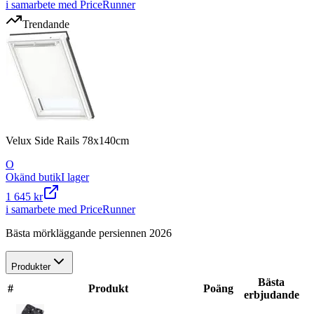
i samarbete med PriceRunner
Trendande
Velux Side Rails 78x140cm
O
Okänd butik
I lager
1 645 kr
i samarbete med PriceRunner
Bästa mörkläggande persiennen 2026
Produkter
Bästa
#
Produkt
Poäng
erbjudande