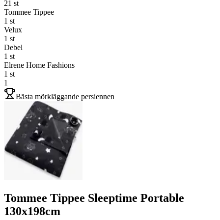
21
st
Tommee Tippee
1
st
Velux
1
st
Debel
1
st
Elrene Home Fashions
1
st
1
Bästa mörkläggande persiennen
Tommee Tippee Sleeptime Portable
130x198cm