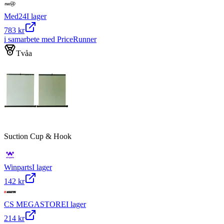
Med24
I lager
783 kr
i samarbete med PriceRunner
Tvåa
Suction Cup & Hook
Winparts
I lager
142 kr
CS MEGASTORE
I lager
214 kr