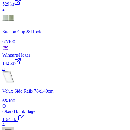
529 kr
2
Suction Cup & Hook
67
/100
Winparts
I lager
142 kr
3
Velux Side Rails 78x140cm
65
/100
O
Okänd butik
I lager
1 645 kr
4