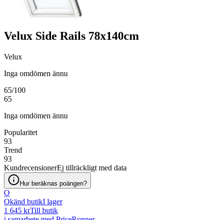
Velux Side Rails 78x140cm
Velux
Inga omdömen ännu
65
/100
65
Inga omdömen ännu
Popularitet
93
Trend
93
Kundrecensioner
Ej tillräckligt med data
Hur beräknas poängen?
O
Okänd butik
I lager
1 645 kr
Till butik
i samarbete med PriceRunner