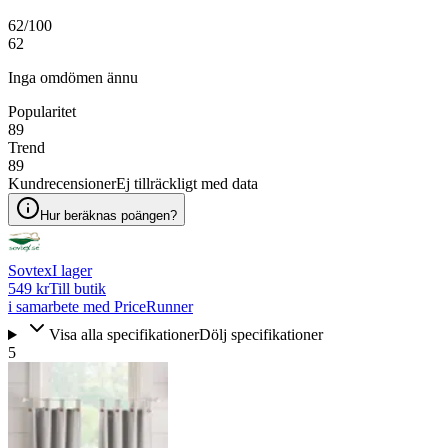
62
/100
62
Inga omdömen ännu
Popularitet
89
Trend
89
Kundrecensioner
Ej tillräckligt med data
Hur beräknas poängen?
Sovtex
I lager
549 kr
Till butik
i samarbete med PriceRunner
Visa alla specifikationer
Dölj specifikationer
5