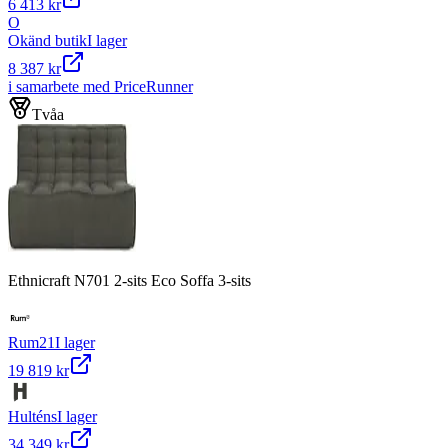
6 413 kr
O
Okänd butik
I lager
8 387 kr
i samarbete med PriceRunner
Tvåa
Ethnicraft N701 2-sits Eco Soffa 3-sits
Rum21
I lager
19 819 kr
Hulténs
I lager
34 349 kr