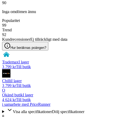
90
Inga omdömen ännu
Popularitet
99
Trend
92
Kundrecensioner
Ej tillräckligt med data
Hur beräknas poängen?
Trademax
I lager
3 799 kr
Till butik
Chilli
I lager
3 799 kr
Till butik
O
Okänd butik
I lager
4 624 kr
Till butik
i samarbete med PriceRunner
Visa alla specifikationer
Dölj specifikationer
8