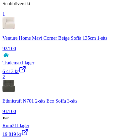
Snabböversikt
1
Venture Home Mavi Corner Beige Soffa 135cm 1-sits
92
/100
Trademax
I lager
6 413 kr
2
Ethnicraft N701 2-sits Eco Soffa 3-sits
91
/100
Rum21
I lager
19 819 kr