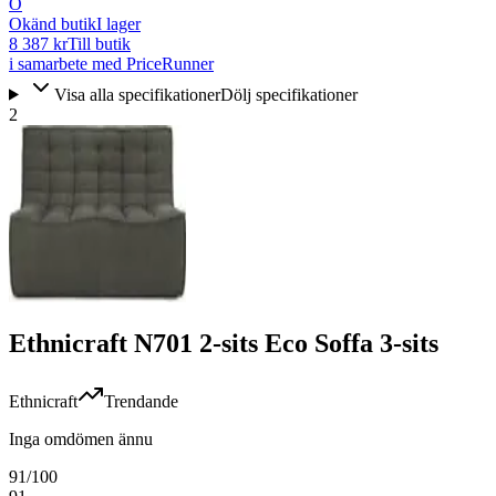
O
Okänd butik
I lager
8 387 kr
Till butik
i samarbete med PriceRunner
Visa alla specifikationer
Dölj specifikationer
2
Ethnicraft N701 2-sits Eco Soffa 3-sits
Ethnicraft
Trendande
Inga omdömen ännu
91
/100