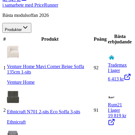
i samarbete med PriceRunner
Bästa modulsoffan 2026
Produkter
Bästa
#
Produkt
Poäng
erbjudande
Trademax
Venture Home Mavi Corner Beige Soffa
1
92
I lager
135cm 1-sits
6 413 kr
Venture Home
Rum21
2
91
I lager
Ethnicraft N701 2-sits Eco Soffa 3-sits
19 819 kr
Ethnicraft