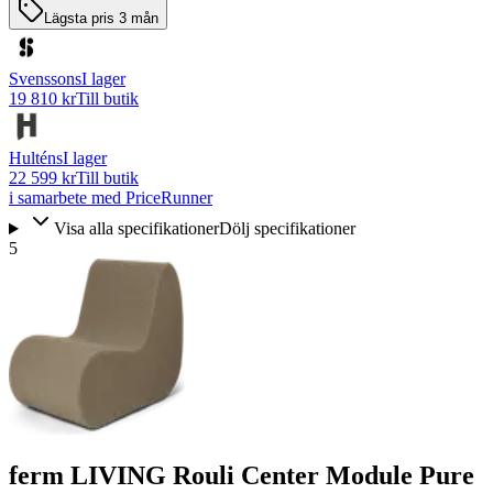
Lägsta pris 3 mån
Svenssons
I lager
19 810 kr
Till butik
Hulténs
I lager
22 599 kr
Till butik
i samarbete med PriceRunner
Visa alla specifikationer
Dölj specifikationer
5
ferm LIVING Rouli Center Module Pure