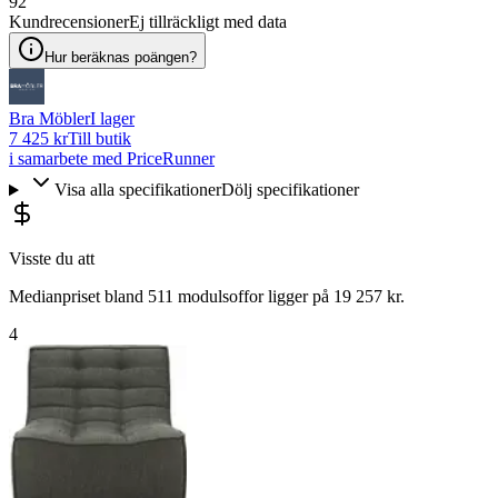
92
Kundrecensioner
Ej tillräckligt med data
Hur beräknas poängen?
Bra Möbler
I lager
7 425 kr
Till butik
i samarbete med PriceRunner
Visa alla specifikationer
Dölj specifikationer
Visste du att
Medianpriset bland 511 modulsoffor ligger på 19 257 kr.
4