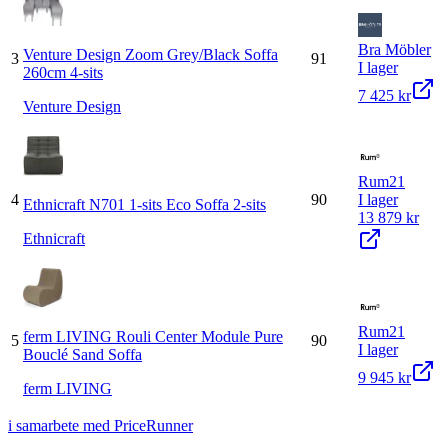
Bra Möbler
Venture Design Zoom Grey/Black Soffa
3
91
I lager
260cm 4-sits
7 425 kr
Venture Design
Rum21
4
90
I lager
Ethnicraft N701 1-sits Eco Soffa 2-sits
13 879 kr
Ethnicraft
Rum21
ferm LIVING Rouli Center Module Pure
5
90
I lager
Bouclé Sand Soffa
9 945 kr
ferm LIVING
i samarbete med PriceRunner