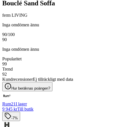
Bouclé Sand Soffa
ferm LIVING
Inga omdömen ännu
90
/100
90
Inga omdömen ännu
Popularitet
99
Trend
92
Kundrecensioner
Ej tillräckligt med data
Hur beräknas poängen?
Rum21
I lager
9 945 kr
Till butik
-7%