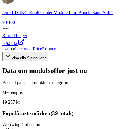
ferm LIVING Rouli Center Module Pure Bouclé Sand Soffa
90
/100
Rum21
I lager
9 945 kr
i samarbete med PriceRunner
Visa alla
9
produkter
Data om
modulsoffor
just nu
Baserat på
511
produkter i kategorin
Medianpris
19 257 kr
Populäraste märken
(
39
totalt)
Westwing Collection