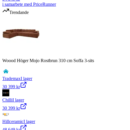
i samarbete med PriceRunner
Trendande
Woood Höger Mojo Rostbrun 310 cm Soffa 3-sits
Trademax
I lager
30 399 kr
Chilli
I lager
30 399 kr
Hillceramic
I lager
48 649 kr