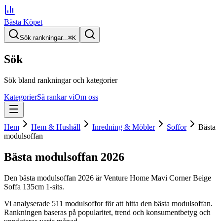
Bästa Köpet
Sök rankningar...
⌘
K
Sök
Sök bland rankningar och kategorier
Kategorier
Så rankar vi
Om oss
Hem
Hem & Hushåll
Inredning & Möbler
Soffor
Bästa
modulsoffan
Bästa modulsoffan
2026
Den
bästa modulsoffan
2026
är
Venture Home Mavi Corner Beige
Soffa 135cm 1-sits
.
Vi analyserade
511
modulsoffor
för att hitta
den
bästa modulsoffan
.
Rankningen baseras på popularitet, trend och konsumentbetyg och