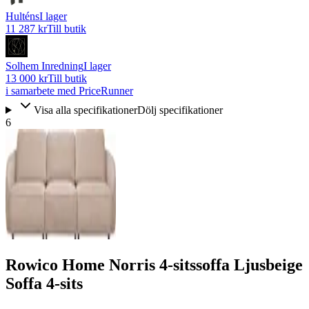
Hulténs
I lager
11 287 kr
Till butik
Solhem Inredning
I lager
13 000 kr
Till butik
i samarbete med PriceRunner
Visa alla specifikationer
Dölj specifikationer
6
Rowico Home Norris 4-sitssoffa Ljusbeige
Soffa 4-sits