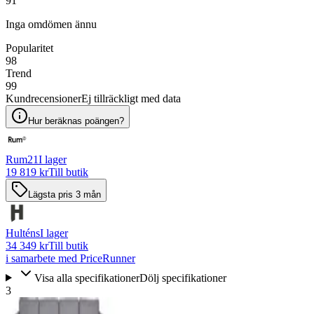
91
Inga omdömen ännu
Popularitet
98
Trend
99
Kundrecensioner
Ej tillräckligt med data
Hur beräknas poängen?
Rum21
I lager
19 819 kr
Till butik
Lägsta pris 3 mån
Hulténs
I lager
34 349 kr
Till butik
i samarbete med PriceRunner
Visa alla specifikationer
Dölj specifikationer
3