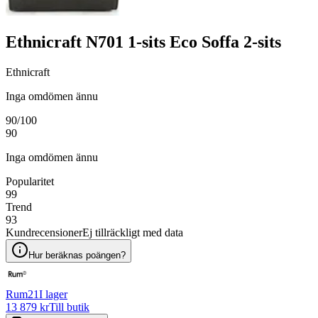
Ethnicraft N701 1-sits Eco Soffa 2-sits
Ethnicraft
Inga omdömen ännu
90
/100
90
Inga omdömen ännu
Popularitet
99
Trend
93
Kundrecensioner
Ej tillräckligt med data
Hur beräknas poängen?
Rum21
I lager
13 879 kr
Till butik