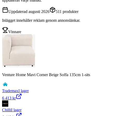
uppdateras varje månad.
Uppdaterad
augusti 2026
511
produkter
Inlägget innehåller reklam genom annonslänkar.
Vinnare
Venture Home Mavi Corner Beige Soffa 135cm 1-sits
Trademax
I lager
6 413 kr
Chilli
I lager