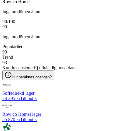
Rowico Home
Inga omdömen ännu
90
/100
90
Inga omdömen ännu
Popularitet
99
Trend
93
Kundrecensioner
Ej tillräckligt med data
Hur beräknas poängen?
Soffadirekt
I lager
24 295 kr
Till butik
Rowico Home
I lager
25 870 kr
Till butik