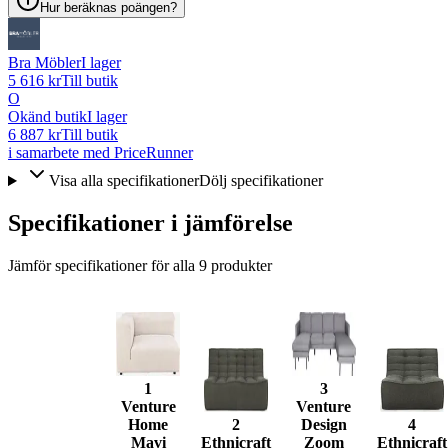
Hur beräknas poängen?
Bra Möbler
I lager
5 616 kr
Till butik
O
Okänd butik
I lager
6 887 kr
Till butik
i samarbete med PriceRunner
Visa alla specifikationer
Dölj specifikationer
Specifikationer i jämförelse
Jämför specifikationer för alla
9
produkter
1
3
Venture
Venture
Home
2
Design
4
Mavi
Ethnicraft
Zoom
Ethnicraft