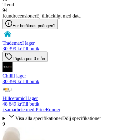
Trend
94
Kundrecensioner
Ej tillräckligt med data
Hur beräknas poängen?
Trademax
I lager
30 399 kr
Till butik
Lägsta pris 3 mån
Chilli
I lager
30 399 kr
Till butik
Hillceramic
I lager
48 649 kr
Till butik
i samarbete med PriceRunner
Visa alla specifikationer
Dölj specifikationer
9