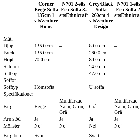
Corner
N701 2-sits
Grey/Black
N701 1-sit
Beige Soffa
Eco Soffa 3-
Soffa
Eco Soffa 2
135cm 1-
sits
Ethnicraft
260cm 4-
sits
Ethnicra
sits
Venture
sits
Venture
Home
Design
Mått
Djup
135.0 cm
–
80.0 cm
–
Bredd
135.0 cm
–
260.0 cm
–
Höjd
70.0 cm
–
80.0 cm
–
Sittdjup
–
–
54.0 cm
–
Sitthöjd
–
–
47.0 cm
–
Soffor
Sofftyp
Hörnsoffa
–
U-soffa
–
Specifikationer
Multifärgad,
Multifärgad,
Färg
Beige
Natur, Grön,
Grå
Natur, Grön,
Grå
Grå
Armstöd
Ja
Ja
Ja
Ja
Mönster
Nej
Nej
Nej
Nej
Färg ben
Svart
–
Svart
–