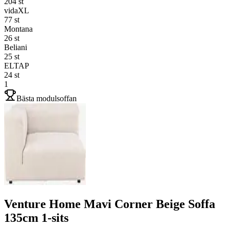
204
st
vidaXL
77
st
Montana
26
st
Beliani
25
st
ELTAP
24
st
1
Bästa modulsoffan
Venture Home Mavi Corner Beige Soffa
135cm 1-sits