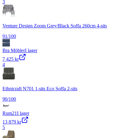
3
Venture Design Zoom Grey/Black Soffa 260cm 4-sits
91
/100
Bra Möbler
I lager
7 425 kr
4
Ethnicraft N701 1-sits Eco Soffa 2-sits
90
/100
Rum21
I lager
13 879 kr
5