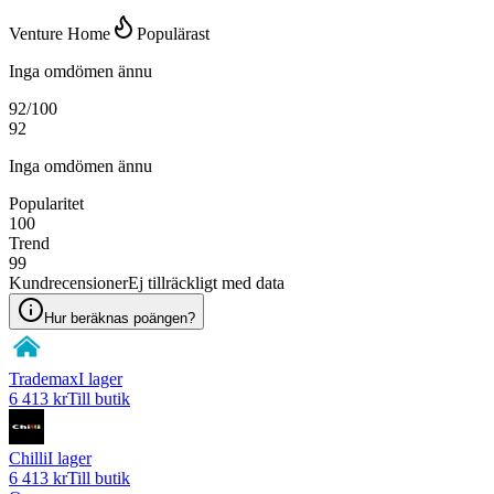
Venture Home
Populärast
Inga omdömen ännu
92
/100
92
Inga omdömen ännu
Popularitet
100
Trend
99
Kundrecensioner
Ej tillräckligt med data
Hur beräknas poängen?
Trademax
I lager
6 413 kr
Till butik
Chilli
I lager
6 413 kr
Till butik