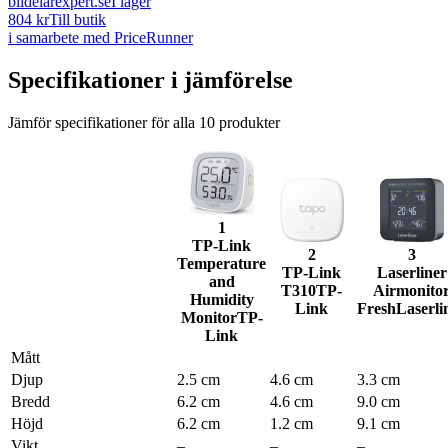
bildelarexpert.se
I lager
804 kr
Till butik
i samarbete med PriceRunner
Specifikationer i jämförelse
Jämför specifikationer för alla
10
produkter
1
TP-Link
2
3
Temperature
TP-Link
Laserliner
and
T310
TP-
Airmonito
Humidity
Link
Fresh
Laserli
Monitor
TP-
Link
Mått
Djup
2.5 cm
4.6 cm
3.3 cm
Bredd
6.2 cm
4.6 cm
9.0 cm
Höjd
6.2 cm
1.2 cm
9.1 cm
Vikt
–
–
–