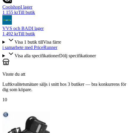
Coolshop
I lager
1 155 kr
Till butik
VVS och BAD
I lager
1 492 kr
Till butik
Visa
1
butik
till
Visa färre
i samarbete med PriceRunner
Visa alla specifikationer
Dölj specifikationer
Visste du att
Luftkvalitetsmätare säljs i snitt hos 3 butiker — bra konkurrens för
dig som köpare.
10