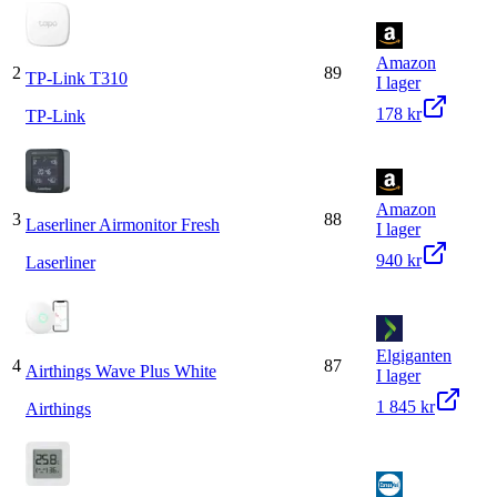
Amazon
2
89
TP-Link T310
I lager
178 kr
TP-Link
Amazon
3
88
Laserliner Airmonitor Fresh
I lager
940 kr
Laserliner
Elgiganten
4
87
Airthings Wave Plus White
I lager
1 845 kr
Airthings