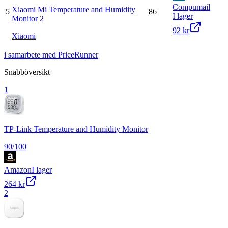
Compumail
Xiaomi Mi Temperature and Humidity
5
86
I lager
Monitor 2
92 kr
Xiaomi
i samarbete med PriceRunner
Snabböversikt
1
TP-Link Temperature and Humidity Monitor
90
/100
Amazon
I lager
264 kr
2