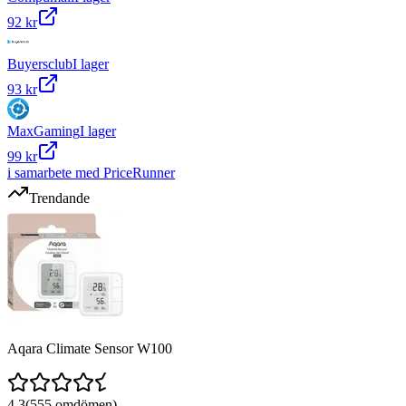
92 kr
Buyersclub
I lager
93 kr
MaxGaming
I lager
99 kr
i samarbete med PriceRunner
Trendande
Aqara Climate Sensor W100
4.3
(
555
omdömen)