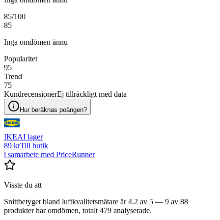
85
/100
85
Inga omdömen ännu
Popularitet
95
Trend
75
Kundrecensioner
Ej tillräckligt med data
Hur beräknas poängen?
IKEA
I lager
89 kr
Till butik
i samarbete med PriceRunner
Visste du att
Snittbetyget bland luftkvalitetsmätare är 4.2 av 5 — 9 av 88
produkter har omdömen, totalt 479 analyserade.