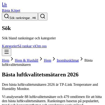
Bästa Köpet
Sök rankningar...
⌘
K
Sök
Sök bland rankningar och kategorier
Kategorier
Så rankar vi
Om oss
Hem
Hem & Hushåll
Hem
Inomhusklimat
Bästa
luftkvalitetsmätaren
Bästa luftkvalitetsmätaren
2026
Den
bästa luftkvalitetsmätaren
2026
är
TP-Link Temperature and
Humidity Monitor
.
Vi analyserade
88
luftkvalitetsmätare
och 479 omdömen
för att hitta
den
bästa luftkvalitetsmätaren
. Rankningen baseras på popularitet,