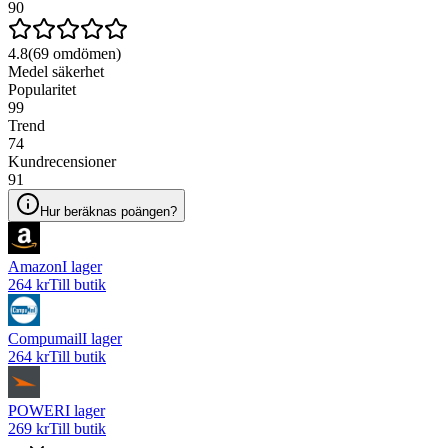
90
4.8
(
69
omdömen)
Medel säkerhet
Popularitet
99
Trend
74
Kundrecensioner
91
Hur beräknas poängen?
Amazon
I lager
264 kr
Till butik
Compumail
I lager
264 kr
Till butik
POWER
I lager
269 kr
Till butik