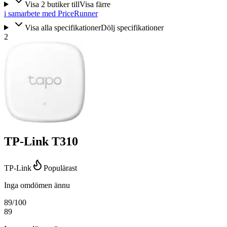
Visa
2
butiker
till
Visa färre
i samarbete med PriceRunner
Visa alla specifikationer
Dölj specifikationer
2
TP-Link T310
TP-Link
Populärast
Inga omdömen ännu
89
/100
89