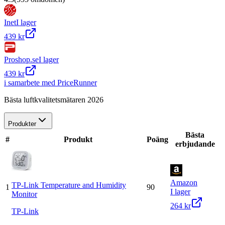
Inet
I lager
439 kr
Proshop.se
I lager
439 kr
i samarbete med PriceRunner
Bästa luftkvalitetsmätaren 2026
Produkter
Bästa
#
Produkt
Poäng
erbjudande
Amazon
TP-Link Temperature and Humidity
1
90
I lager
Monitor
264 kr
TP-Link