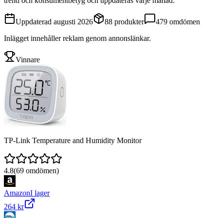
trend och konsumentbetyg och uppdateras varje månad.
Uppdaterad
augusti 2026
88
produkter
479
omdömen
Inlägget innehåller reklam genom annonslänkar.
Vinnare
TP-Link Temperature and Humidity Monitor
4.8
(
69
omdömen)
Amazon
I lager
264 kr