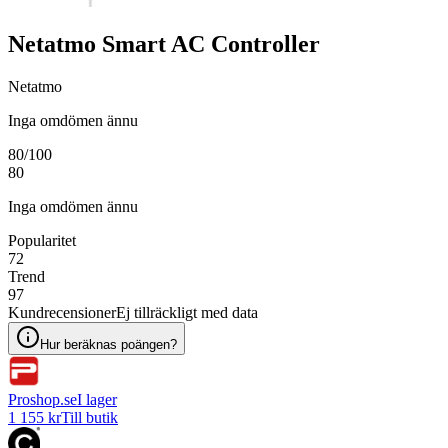
Netatmo Smart AC Controller
Netatmo
Inga omdömen ännu
80
/100
80
Inga omdömen ännu
Popularitet
72
Trend
97
Kundrecensioner
Ej tillräckligt med data
Hur beräknas poängen?
Proshop.se
I lager
1 155 kr
Till butik