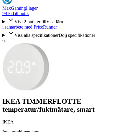
MaxGaming
I lager
99 kr
Till butik
Visa
2
butiker
till
Visa färre
i samarbete med PriceRunner
Visa alla specifikationer
Dölj specifikationer
6
IKEA TIMMERFLOTTE
temperatur/fuktmätare, smart
IKEA
Inga omdömen ännu