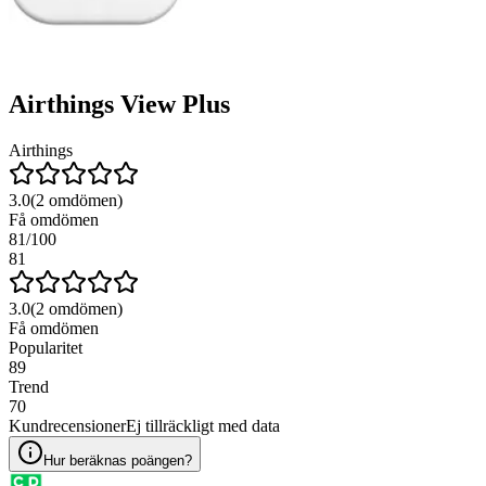
Airthings View Plus
Airthings
3.0
(
2
omdömen)
Få omdömen
81
/100
81
3.0
(
2
omdömen)
Få omdömen
Popularitet
89
Trend
70
Kundrecensioner
Ej tillräckligt med data
Hur beräknas poängen?