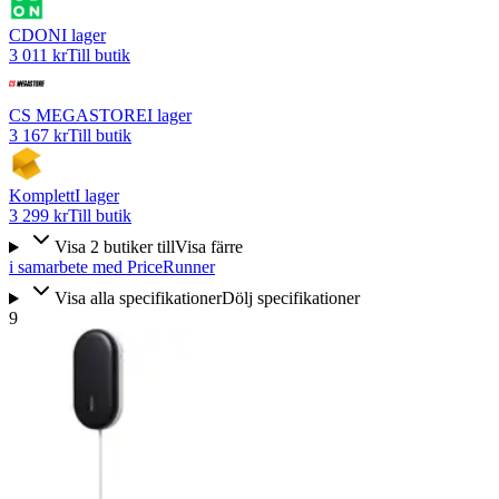
CDON
I lager
3 011 kr
Till butik
CS MEGASTORE
I lager
3 167 kr
Till butik
Komplett
I lager
3 299 kr
Till butik
Visa
2
butiker
till
Visa färre
i samarbete med PriceRunner
Visa alla specifikationer
Dölj specifikationer
9