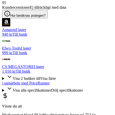
95
Kundrecensioner
Ej tillräckligt med data
Hur beräknas poängen?
Amazon
I lager
940 kr
Till butik
Elwo Tools
I lager
999 kr
Till butik
CS MEGASTORE
I lager
1 016 kr
Till butik
Visa
2
butiker
till
Visa färre
i samarbete med PriceRunner
Visa alla specifikationer
Dölj specifikationer
Visste du att
Medianpriset bland 88 luftkvalitetsmätare ligger på 753 kr.