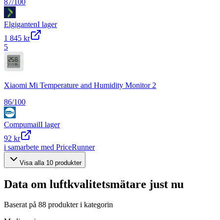
87
/100
Elgiganten
I lager
1 845 kr
5
Xiaomi Mi Temperature and Humidity Monitor 2
86
/100
Compumail
I lager
92 kr
i samarbete med PriceRunner
Visa alla
10
produkter
Data om
luftkvalitetsmätare
just nu
Baserat på
88
produkter i kategorin