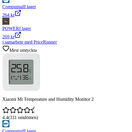
Compumail
I lager
264 kr
POWER
I lager
269 kr
i samarbete med PriceRunner
Mest omtyckta
Xiaomi Mi Temperature and Humidity Monitor 2
4.4
(
331
omdömen)
Compumail
I lager