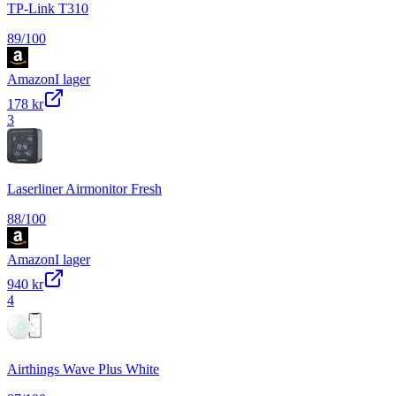
TP-Link T310
89
/100
Amazon
I lager
178 kr
3
Laserliner Airmonitor Fresh
88
/100
Amazon
I lager
940 kr
4
Airthings Wave Plus White