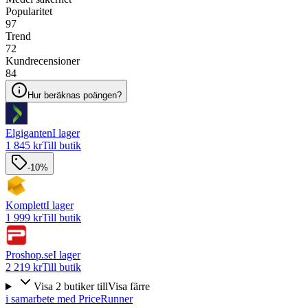
Popularitet
97
Trend
72
Kundrecensioner
84
Hur beräknas poängen?
Elgiganten
I lager
1 845 kr
Till butik
-10%
Komplett
I lager
1 999 kr
Till butik
Proshop.se
I lager
2 219 kr
Till butik
Visa
2
butiker
till
Visa färre
i samarbete med PriceRunner