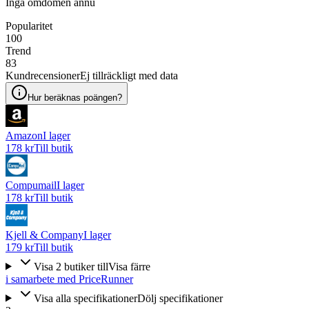
Inga omdömen ännu
Popularitet
100
Trend
83
Kundrecensioner
Ej tillräckligt med data
Hur beräknas poängen?
Amazon
I lager
178 kr
Till butik
Compumail
I lager
178 kr
Till butik
Kjell & Company
I lager
179 kr
Till butik
Visa
2
butiker
till
Visa färre
i samarbete med PriceRunner
Visa alla specifikationer
Dölj specifikationer