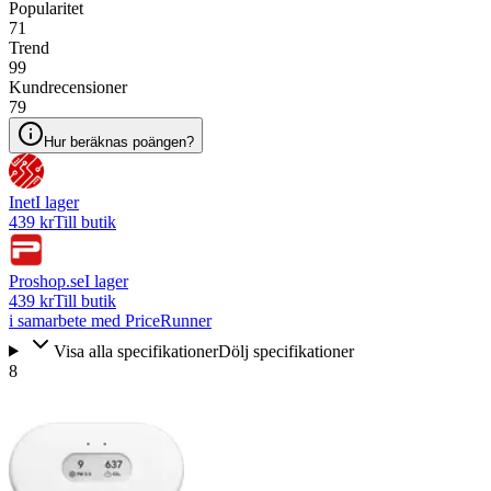
Popularitet
71
Trend
99
Kundrecensioner
79
Hur beräknas poängen?
Inet
I lager
439 kr
Till butik
Proshop.se
I lager
439 kr
Till butik
i samarbete med PriceRunner
Visa alla specifikationer
Dölj specifikationer
8