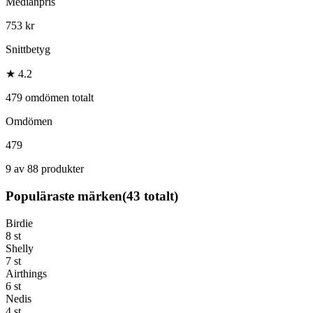
Medianpris
753 kr
Snittbetyg
★ 4.2
479 omdömen totalt
Omdömen
479
9 av 88 produkter
Populäraste märken
(
43
totalt)
Birdie
8
st
Shelly
7
st
Airthings
6
st
Nedis
4
st