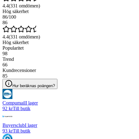
4.4
(
331
omdömen)
Hög säkerhet
86
/100
86
4.4
(
331
omdömen)
Hög säkerhet
Popularitet
98
Trend
66
Kundrecensioner
85
Hur beräknas poängen?
Compumail
I lager
92 kr
Till butik
Buyersclub
I lager
93 kr
Till butik