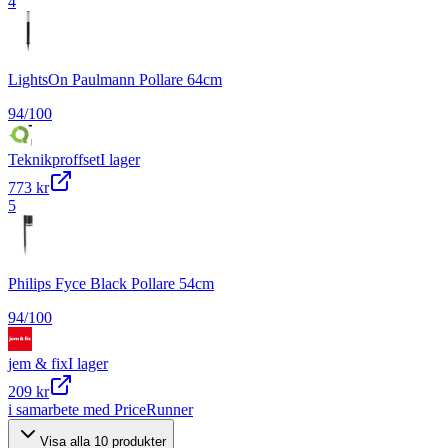
4
LightsOn Paulmann Pollare 64cm
94
/100
Teknikproffset
I lager
773 kr
5
Philips Fyce Black Pollare 54cm
94
/100
jem & fix
I lager
209 kr
i samarbete med PriceRunner
Visa alla
10
produkter