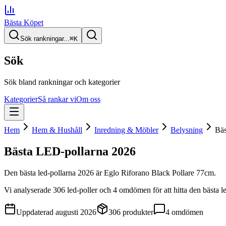
Bästa Köpet
Sök rankningar...
⌘
K
Sök
Sök bland rankningar och kategorier
Kategorier
Så rankar vi
Om oss
Hem
Hem & Hushåll
Inredning & Möbler
Belysning
Bäs
Bästa LED-pollarna
2026
Den
bästa led-pollarna
2026
är
Eglo Riforano Black Pollare 77cm
.
Vi analyserade
306
led-poller
och 4 omdömen
för att hitta
den
bästa l
Uppdaterad
augusti 2026
306
produkter
4
omdömen