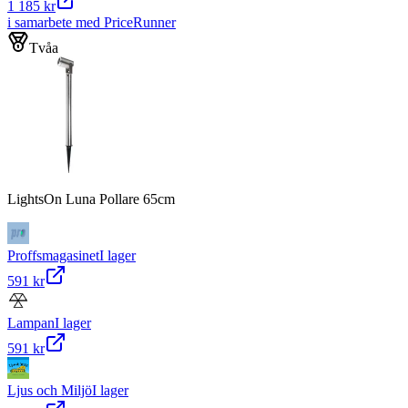
1 185 kr
i samarbete med PriceRunner
Tvåa
LightsOn Luna Pollare 65cm
Proffsmagasinet
I lager
591 kr
Lampan
I lager
591 kr
Ljus och Miljö
I lager