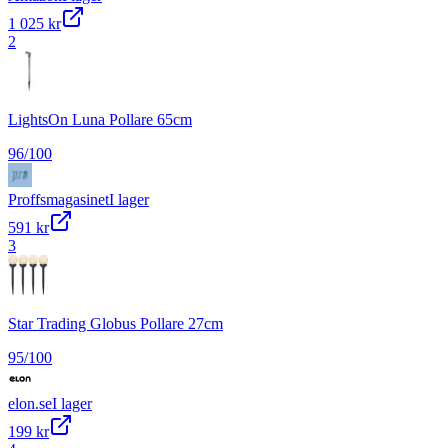
1 025 kr
2
LightsOn Luna Pollare 65cm
96
/100
Proffsmagasinet
I lager
591 kr
3
Star Trading Globus Pollare 27cm
95
/100
elon.se
I lager
199 kr