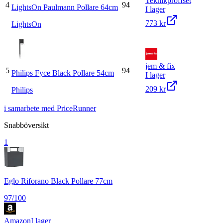
Teknikproffset
4
94
LightsOn Paulmann Pollare 64cm
I lager
773 kr
LightsOn
jem & fix
5
94
Philips Fyce Black Pollare 54cm
I lager
209 kr
Philips
i samarbete med PriceRunner
Snabböversikt
1
Eglo Riforano Black Pollare 77cm
97
/100
Amazon
I lager