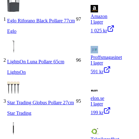
Amazon
1
97
Eglo Riforano Black Pollare 77cm
I lager
1 025 kr
Eglo
Proffsmagasinet
2
96
LightsOn Luna Pollare 65cm
I lager
591 kr
LightsOn
elon.se
3
95
Star Trading Globus Pollare 27cm
I lager
199 kr
Star Trading