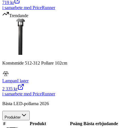
719 kr
i samarbete med PriceRunner
Trendande
Konstsmide 512-312 Pollare 102cm
Lampan
I lager
2 335 kr
i samarbete med PriceRunner
Bästa LED-pollarna 2026
Produkter
#
Produkt
Poäng
Bästa erbjudande