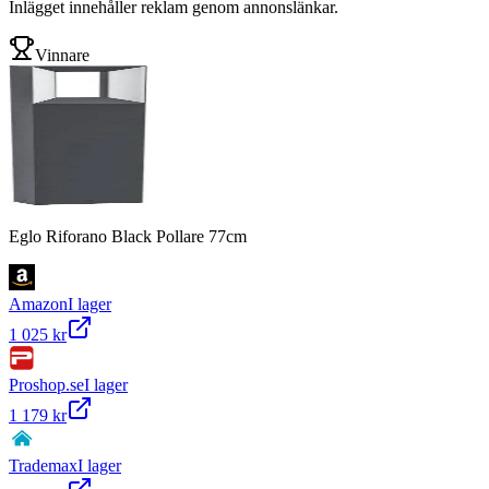
Inlägget innehåller reklam genom annonslänkar.
Vinnare
Eglo Riforano Black Pollare 77cm
Amazon
I lager
1 025 kr
Proshop.se
I lager
1 179 kr
Trademax
I lager