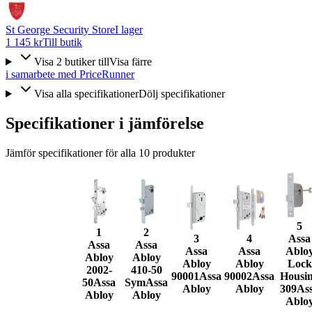
St George Security Store
I lager
1 145 kr
Till butik
Visa
2
butiker
till
Visa färre
i samarbete med PriceRunner
Visa alla specifikationer
Dölj specifikationer
Specifikationer i jämförelse
Jämför specifikationer för alla
10
produkter
5
1
2
3
4
Assa
Assa
Assa
Assa
Assa
Ablo
Abloy
Abloy
Abloy
Abloy
Lock
2002-
410-50
90001
Assa
90002
Assa
Housi
50
Assa
Sym
Assa
Abloy
Abloy
309
As
Abloy
Abloy
Ablo