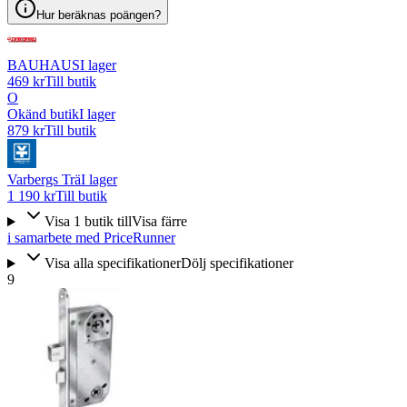
Hur beräknas poängen?
BAUHAUS
I lager
469 kr
Till butik
O
Okänd butik
I lager
879 kr
Till butik
Varbergs Trä
I lager
1 190 kr
Till butik
Visa
1
butik
till
Visa färre
i samarbete med PriceRunner
Visa alla specifikationer
Dölj specifikationer
9