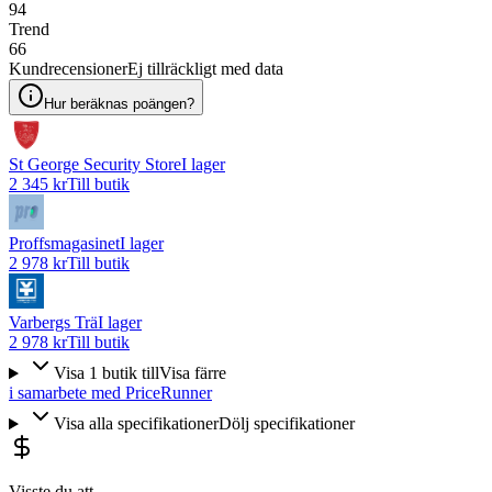
94
Trend
66
Kundrecensioner
Ej tillräckligt med data
Hur beräknas poängen?
St George Security Store
I lager
2 345 kr
Till butik
Proffsmagasinet
I lager
2 978 kr
Till butik
Varbergs Trä
I lager
2 978 kr
Till butik
Visa
1
butik
till
Visa färre
i samarbete med PriceRunner
Visa alla specifikationer
Dölj specifikationer
Visste du att