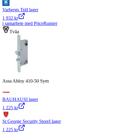
Varbergs Trä
I lager
1 932 kr
i samarbete med PriceRunner
Tvåa
Assa Abloy 410-50 Sym
BAUHAUS
I lager
1 225 kr
St George Security Store
I lager
1 225 kr