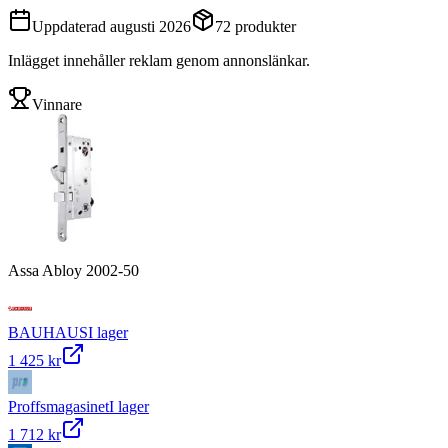
Uppdaterad
augusti 2026
72
produkter
Inlägget innehåller reklam genom annonslänkar.
Vinnare
Assa Abloy 2002-50
BAUHAUS
I lager
1 425 kr
Proffsmagasinet
I lager
1 712 kr