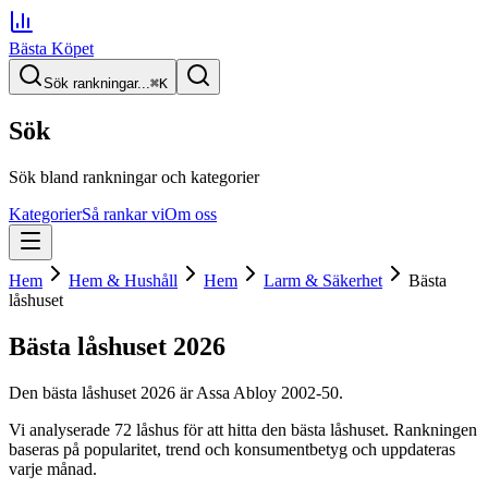
Bästa Köpet
Sök rankningar...
⌘
K
Sök
Sök bland rankningar och kategorier
Kategorier
Så rankar vi
Om oss
Hem
Hem & Hushåll
Hem
Larm & Säkerhet
Bästa
låshuset
Bästa låshuset
2026
Den
bästa låshuset
2026
är
Assa Abloy 2002-50
.
Vi analyserade
72
låshus
för att hitta
den
bästa låshuset
. Rankningen
baseras på popularitet, trend och konsumentbetyg och uppdateras
varje månad.