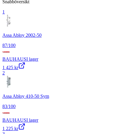
Snabböversikt
1
Assa Abloy 2002-50
87
/100
BAUHAUS
I lager
1 425 kr
2
Assa Abloy 410-50 Sym
83
/100
BAUHAUS
I lager
1 225 kr
3