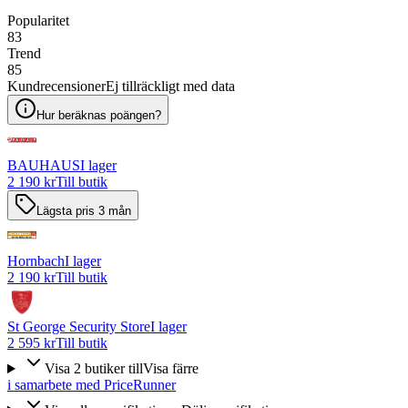
Popularitet
83
Trend
85
Kundrecensioner
Ej tillräckligt med data
Hur beräknas poängen?
BAUHAUS
I lager
2 190 kr
Till butik
Lägsta pris 3 mån
Hornbach
I lager
2 190 kr
Till butik
St George Security Store
I lager
2 595 kr
Till butik
Visa
2
butiker
till
Visa färre
i samarbete med PriceRunner