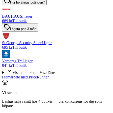
Hur beräknas poängen?
BAUHAUS
I lager
689 kr
Till butik
Lägsta pris 3 mån
St George Security Store
I lager
695 kr
Till butik
Varbergs Trä
I lager
941 kr
Till butik
Visa
2
butiker
till
Visa färre
i samarbete med PriceRunner
Visste du att
Låshus säljs i snitt hos 4 butiker — bra konkurrens för dig som
köpare.