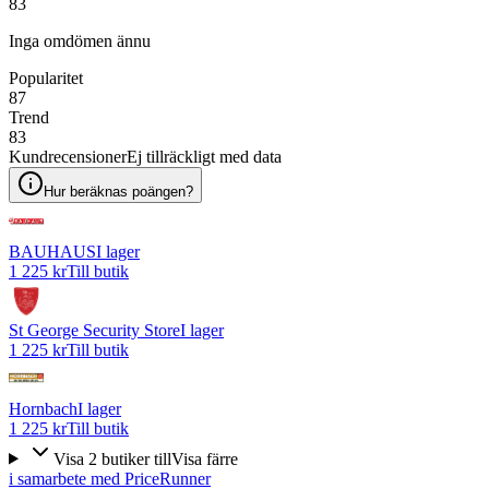
83
Inga omdömen ännu
Popularitet
87
Trend
83
Kundrecensioner
Ej tillräckligt med data
Hur beräknas poängen?
BAUHAUS
I lager
1 225 kr
Till butik
St George Security Store
I lager
1 225 kr
Till butik
Hornbach
I lager
1 225 kr
Till butik
Visa
2
butiker
till
Visa färre
i samarbete med PriceRunner