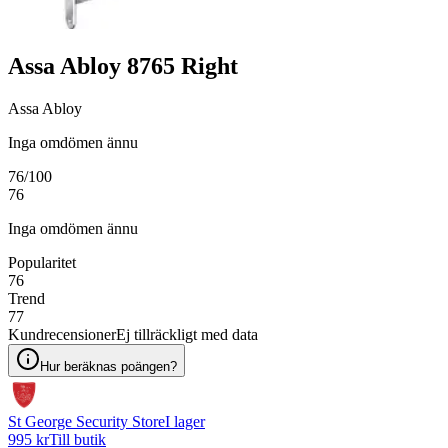
Assa Abloy 8765 Right
Assa Abloy
Inga omdömen ännu
76
/100
76
Inga omdömen ännu
Popularitet
76
Trend
77
Kundrecensioner
Ej tillräckligt med data
Hur beräknas poängen?
St George Security Store
I lager
995 kr
Till butik