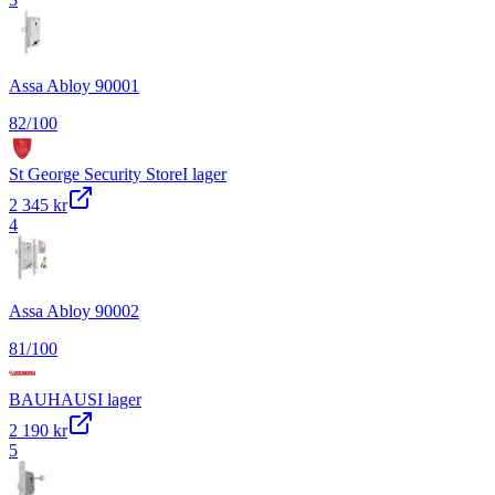
Assa Abloy 90001
82
/100
St George Security Store
I lager
2 345 kr
4
Assa Abloy 90002
81
/100
BAUHAUS
I lager
2 190 kr
5