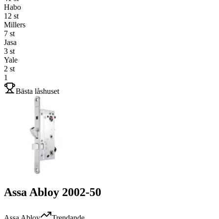
Habo
12
st
Millers
7
st
Jasa
3
st
Yale
2
st
1
Bästa låshuset
Assa Abloy 2002-50
Assa Abloy
Trendande