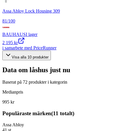
Assa Abloy Lock Housing 309
81
/100
BAUHAUS
I lager
2 195 kr
i samarbete med PriceRunner
Visa alla
10
produkter
Data om
låshus
just nu
Baserat på
72
produkter i kategorin
Medianpris
995 kr
Populäraste märken
(
11
totalt)
Assa Abloy
41
st