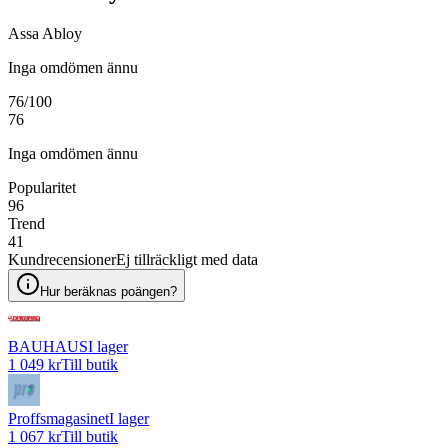
Assa Abloy
Inga omdömen ännu
76
/100
76
Inga omdömen ännu
Popularitet
96
Trend
41
Kundrecensioner
Ej tillräckligt med data
Hur beräknas poängen?
BAUHAUS
I lager
1 049 kr
Till butik
Proffsmagasinet
I lager
1 067 kr
Till butik