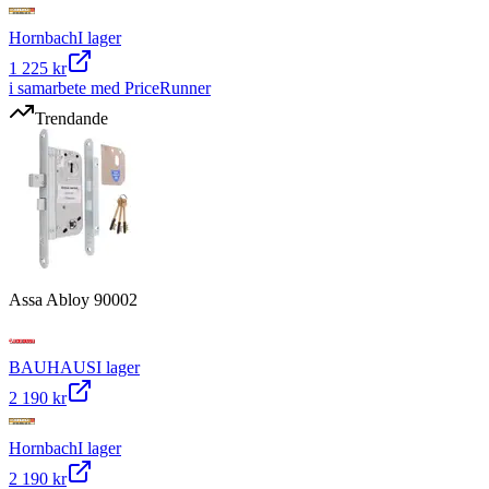
Hornbach
I lager
1 225 kr
i samarbete med PriceRunner
Trendande
Assa Abloy 90002
BAUHAUS
I lager
2 190 kr
Hornbach
I lager
2 190 kr