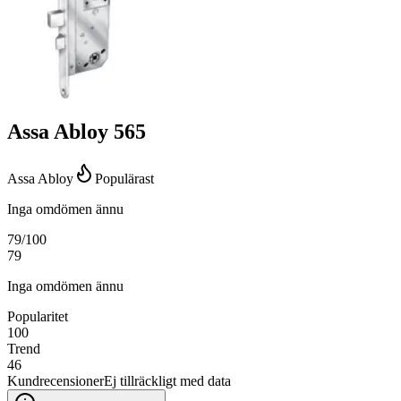
Assa Abloy 565
Assa Abloy
Populärast
Inga omdömen ännu
79
/100
79
Inga omdömen ännu
Popularitet
100
Trend
46
Kundrecensioner
Ej tillräckligt med data