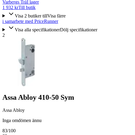
Varbergs Trä
I lager
1 932 kr
Till butik
Visa
2
butiker
till
Visa färre
i samarbete med PriceRunner
Visa alla specifikationer
Dölj specifikationer
2
Assa Abloy 410-50 Sym
Assa Abloy
Inga omdömen ännu
83
/100