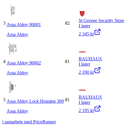
St George Security Store
3
82
Assa Abloy 90001
I lager
2 345 kr
Assa Abloy
BAUHAUS
4
81
Assa Abloy 90002
I lager
2 190 kr
Assa Abloy
BAUHAUS
5
81
Assa Abloy Lock Housing 309
I lager
2 195 kr
Assa Abloy
i samarbete med PriceRunner