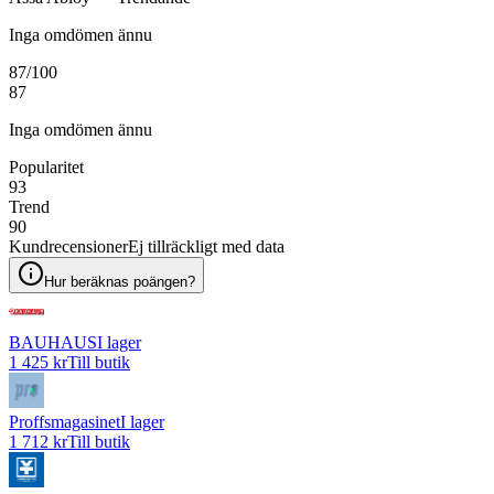
Inga omdömen ännu
87
/100
87
Inga omdömen ännu
Popularitet
93
Trend
90
Kundrecensioner
Ej tillräckligt med data
Hur beräknas poängen?
BAUHAUS
I lager
1 425 kr
Till butik
Proffsmagasinet
I lager
1 712 kr
Till butik