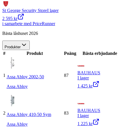
St George Security Store
I lager
2 595 kr
i samarbete med PriceRunner
Bästa låshuset 2026
Produkter
#
Produkt
Poäng
Bästa erbjudande
BAUHAUS
1
87
Assa Abloy 2002-50
I lager
1 425 kr
Assa Abloy
BAUHAUS
2
83
Assa Abloy 410-50 Sym
I lager
1 225 kr
Assa Abloy