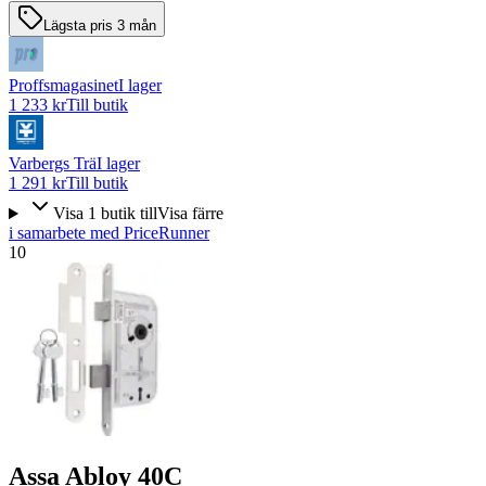
Lägsta pris 3 mån
Proffsmagasinet
I lager
1 233 kr
Till butik
Varbergs Trä
I lager
1 291 kr
Till butik
Visa
1
butik
till
Visa färre
i samarbete med PriceRunner
10
Assa Abloy 40C