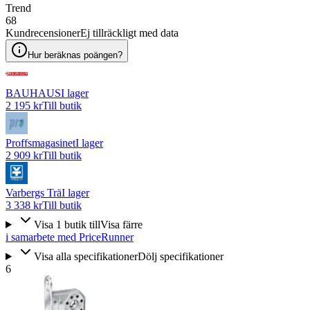
Trend
68
Kundrecensioner
Ej tillräckligt med data
Hur beräknas poängen?
BAUHAUS
I lager
2 195 kr
Till butik
Proffsmagasinet
I lager
2 909 kr
Till butik
Varbergs Trä
I lager
3 338 kr
Till butik
Visa
1
butik
till
Visa färre
i samarbete med PriceRunner
Visa alla specifikationer
Dölj specifikationer
6