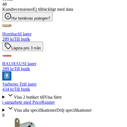
48
Kundrecensioner
Ej tillräckligt med data
Hur beräknas poängen?
Hornbach
I lager
289 kr
Till butik
Lägsta pris 3 mån
BAUHAUS
I lager
289 kr
Till butik
Varbergs Trä
I lager
434 kr
Till butik
Visa
2
butiker
till
Visa färre
i samarbete med PriceRunner
Visa alla specifikationer
Dölj specifikationer
8