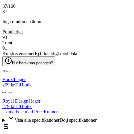
87
/100
87
Inga omdömen ännu
Popularitet
93
Trend
91
Kundrecensioner
Ej tillräckligt med data
Hur beräknas poängen?
Boozt
I lager
209 kr
Till butik
Royal Design
I lager
279 kr
Till butik
i samarbete med PriceRunner
Visa alla specifikationer
Dölj specifikationer