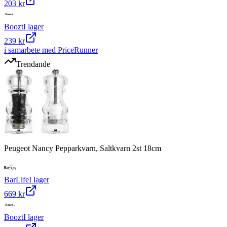
203 kr
Boozt
I lager
239 kr
i samarbete med PriceRunner
Trendande
Peugeot Nancy Pepparkvarn, Saltkvarn 2st 18cm
BarLife
I lager
669 kr
Boozt
I lager