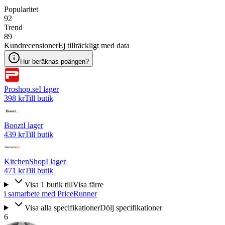
Popularitet
92
Trend
89
Kundrecensioner
Ej tillräckligt med data
Hur beräknas poängen?
Proshop.se
I lager
398 kr
Till butik
Boozt
I lager
439 kr
Till butik
KitchenShop
I lager
471 kr
Till butik
Visa
1
butik
till
Visa färre
i samarbete med PriceRunner
Visa alla specifikationer
Dölj specifikationer
6