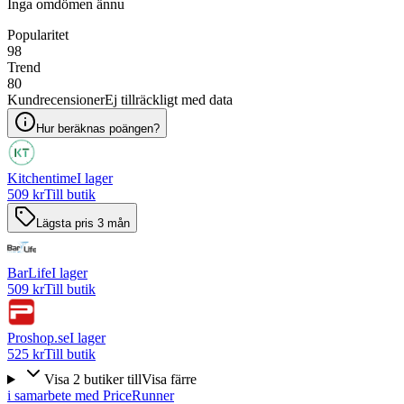
Inga omdömen ännu
Popularitet
98
Trend
80
Kundrecensioner
Ej tillräckligt med data
Hur beräknas poängen?
Kitchentime
I lager
509 kr
Till butik
Lägsta pris 3 mån
BarLife
I lager
509 kr
Till butik
Proshop.se
I lager
525 kr
Till butik
Visa
2
butiker
till
Visa färre
i samarbete med PriceRunner