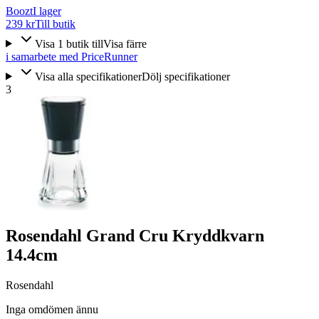
Boozt
I lager
239 kr
Till butik
Visa
1
butik
till
Visa färre
i samarbete med PriceRunner
Visa alla specifikationer
Dölj specifikationer
3
Rosendahl Grand Cru Kryddkvarn
14.4cm
Rosendahl
Inga omdömen ännu