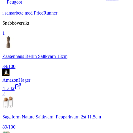
Peugeot
i samarbete med PriceRunner
Snabböversikt
1
Zassenhaus Berlin Saltkvarn 18cm
89
/100
Amazon
I lager
413 kr
2
Sagaform Nature Saltkvarn, Pepparkvarn 2st 11.5cm
89
/100