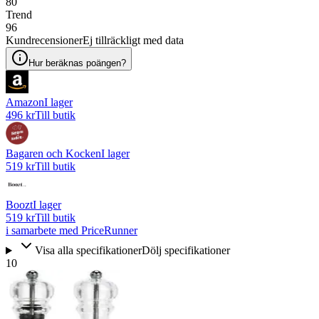
80
Trend
96
Kundrecensioner
Ej tillräckligt med data
Hur beräknas poängen?
Amazon
I lager
496 kr
Till butik
Bagaren och Kocken
I lager
519 kr
Till butik
Boozt
I lager
519 kr
Till butik
i samarbete med PriceRunner
Visa alla specifikationer
Dölj specifikationer
10