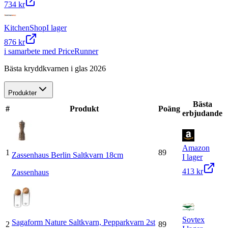
734 kr
KitchenShop
I lager
876 kr
i samarbete med PriceRunner
Bästa kryddkvarnen i glas 2026
Produkter
Bästa
#
Produkt
Poäng
erbjudande
Amazon
1
89
Zassenhaus Berlin Saltkvarn 18cm
I lager
413 kr
Zassenhaus
Sovtex
Sagaform Nature Saltkvarn, Pepparkvarn 2st
2
89