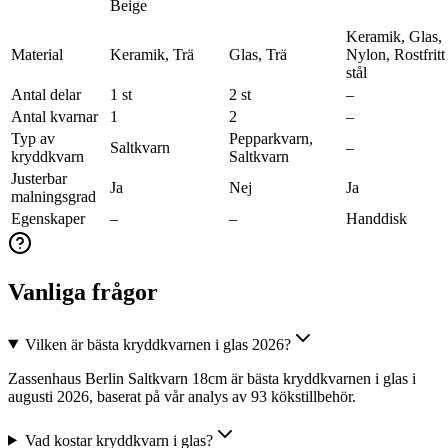
Beige
Keramik, Glas,
Material
Keramik, Trä
Glas, Trä
Nylon, Rostfritt
stål
Antal delar
1 st
2 st
–
Antal kvarnar
1
2
–
Typ av
Pepparkvarn,
Saltkvarn
–
kryddkvarn
Saltkvarn
Justerbar
Ja
Nej
Ja
malningsgrad
Egenskaper
–
–
Handdisk
Vanliga frågor
Vilken är bästa kryddkvarnen i glas 2026?
Zassenhaus Berlin Saltkvarn 18cm är bästa kryddkvarnen i glas i
augusti 2026, baserat på vår analys av 93 kökstillbehör.
Vad kostar kryddkvarn i glas?