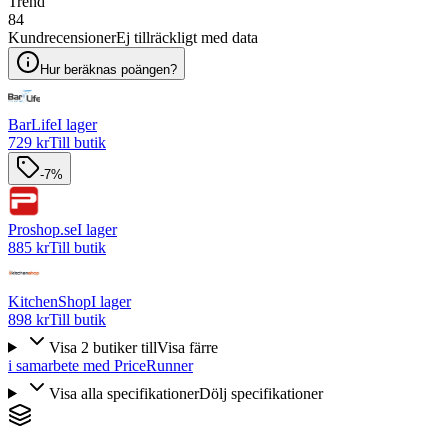
Trend
84
Kundrecensioner
Ej tillräckligt med data
Hur beräknas poängen?
BarLife
I lager
729 kr
Till butik
-7%
Proshop.se
I lager
885 kr
Till butik
KitchenShop
I lager
898 kr
Till butik
Visa
2
butiker
till
Visa färre
i samarbete med PriceRunner
Visa alla specifikationer
Dölj specifikationer