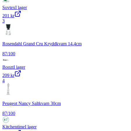
Sovtex
I lager
201 kr
3
Rosendahl Grand Cru Kryddkvarn 14.4cm
87
/100
Boozt
I lager
209 kr
4
Peugeot Nancy Saltkvarn 30cm
87
/100
Kitchentime
I lager