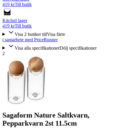
419 kr
Till butik
Kitchn
I lager
419 kr
Till butik
Visa
2
butiker
till
Visa färre
i samarbete med PriceRunner
Visa alla specifikationer
Dölj specifikationer
2
Sagaform Nature Saltkvarn,
Pepparkvarn 2st 11.5cm