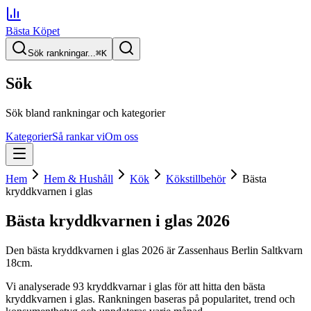
Bästa Köpet
Sök rankningar...
⌘
K
Sök
Sök bland rankningar och kategorier
Kategorier
Så rankar vi
Om oss
Hem
Hem & Hushåll
Kök
Kökstillbehör
Bästa
kryddkvarnen i glas
Bästa kryddkvarnen i glas
2026
Den
bästa kryddkvarnen i glas
2026
är
Zassenhaus Berlin Saltkvarn
18cm
.
Vi analyserade
93
kryddkvarnar i glas
för att hitta
den
bästa
kryddkvarnen i glas
. Rankningen baseras på popularitet, trend och