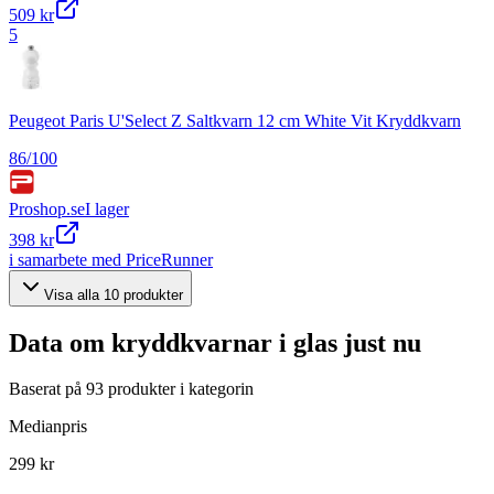
509 kr
5
Peugeot Paris U'Select Z Saltkvarn 12 cm White Vit Kryddkvarn
86
/100
Proshop.se
I lager
398 kr
i samarbete med PriceRunner
Visa alla
10
produkter
Data om
kryddkvarnar i glas
just nu
Baserat på
93
produkter i kategorin
Medianpris
299 kr