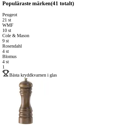
Populäraste märken
(
41
totalt)
Peugeot
21
st
WMF
10
st
Cole & Mason
9
st
Rosendahl
4
st
Blomus
4
st
1
Bästa kryddkvarnen i glas