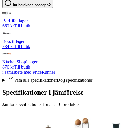
Hur beräknas poängen?
BarLife
I lager
669 kr
Till butik
Boozt
I lager
734 kr
Till butik
KitchenShop
I lager
876 kr
Till butik
i samarbete med PriceRunner
Visa alla specifikationer
Dölj specifikationer
Specifikationer i jämförelse
Jämför specifikationer för alla
10
produkter