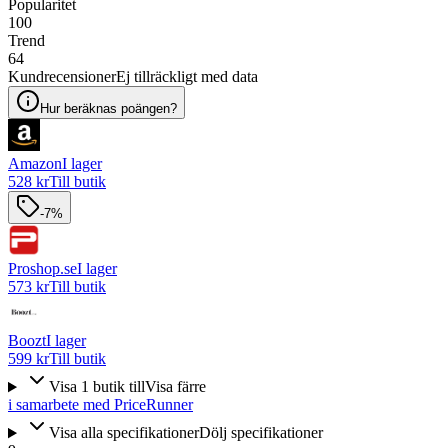
Popularitet
100
Trend
64
Kundrecensioner
Ej tillräckligt med data
Hur beräknas poängen?
Amazon
I lager
528 kr
Till butik
-7%
Proshop.se
I lager
573 kr
Till butik
Boozt
I lager
599 kr
Till butik
Visa
1
butik
till
Visa färre
i samarbete med PriceRunner
Visa alla specifikationer
Dölj specifikationer