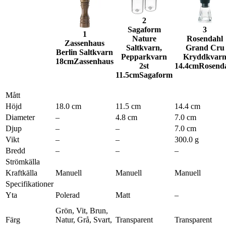
2
Sagaform
3
1
Nature
Rosendahl
Zassenhaus
Saltkvarn,
Grand Cru
Berlin Saltkvarn
Pepparkvarn
Kryddkvar
18cm
Zassenhaus
2st
14.4cm
Rosend
11.5cm
Sagaform
Mått
Höjd
18.0 cm
11.5 cm
14.4 cm
Diameter
–
4.8 cm
7.0 cm
Djup
–
–
7.0 cm
Vikt
–
–
300.0 g
Bredd
–
–
–
Strömkälla
Kraftkälla
Manuell
Manuell
Manuell
Specifikationer
Yta
Polerad
Matt
–
Grön, Vit, Brun,
Färg
Natur, Grå, Svart,
Transparent
Transparent