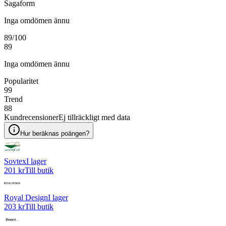
Sagaform
Inga omdömen ännu
89
/100
89
Inga omdömen ännu
Popularitet
99
Trend
88
Kundrecensioner
Ej tillräckligt med data
Hur beräknas poängen?
Sovtex
I lager
201 kr
Till butik
Royal Design
I lager
203 kr
Till butik