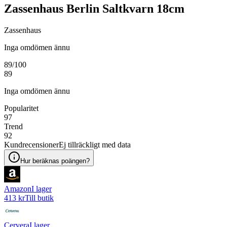
Zassenhaus Berlin Saltkvarn 18cm
Zassenhaus
Inga omdömen ännu
89
/100
89
Inga omdömen ännu
Popularitet
97
Trend
92
Kundrecensioner
Ej tillräckligt med data
Hur beräknas poängen?
Amazon
I lager
413 kr
Till butik
Cervera
I lager