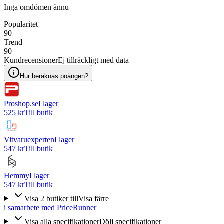
Inga omdömen ännu
Popularitet
90
Trend
90
Kundrecensioner
Ej tillräckligt med data
Hur beräknas poängen?
Proshop.se
I lager
525 kr
Till butik
Vitvaruexperten
I lager
547 kr
Till butik
Hemmy
I lager
547 kr
Till butik
Visa
2
butiker
till
Visa färre
i samarbete med PriceRunner
Visa alla specifikationer
Dölj specifikationer