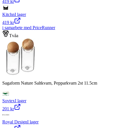
419 kr
Kitchn
I lager
419 kr
i samarbete med PriceRunner
Tvåa
Sagaform Nature Saltkvarn, Pepparkvarn 2st 11.5cm
Sovtex
I lager
201 kr
Royal Design
I lager