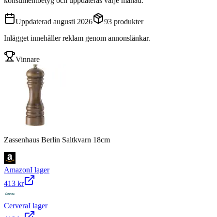
konsumentbetyg och uppdateras varje månad.
Uppdaterad
augusti 2026
93
produkter
Inlägget innehåller reklam genom annonslänkar.
Vinnare
Zassenhaus Berlin Saltkvarn 18cm
Amazon
I lager
413 kr
Cervera
I lager