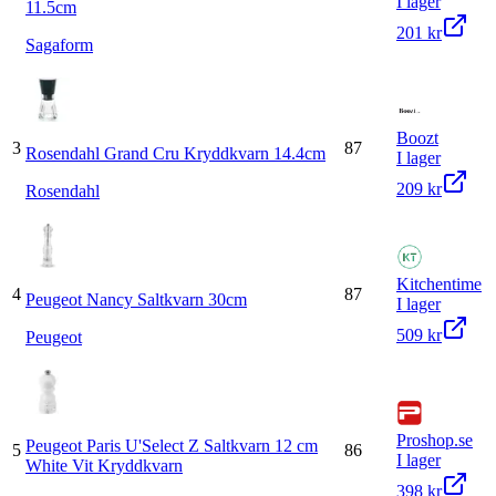
I lager
11.5cm
201 kr
Sagaform
Boozt
3
87
Rosendahl Grand Cru Kryddkvarn 14.4cm
I lager
209 kr
Rosendahl
Kitchentime
4
87
Peugeot Nancy Saltkvarn 30cm
I lager
509 kr
Peugeot
Proshop.se
Peugeot Paris U'Select Z Saltkvarn 12 cm
5
86
I lager
White Vit Kryddkvarn
398 kr