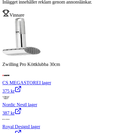
Inlägget innehåller reklam genom annonslänkar.
Vinnare
Zwilling Pro Köttklubba 30cm
CS MEGASTORE
I lager
375 kr
Nordic Nest
I lager
387 kr
Royal Design
I lager