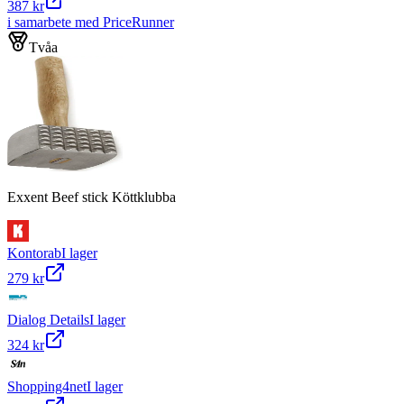
387 kr
i samarbete med PriceRunner
Tvåa
Exxent Beef stick Köttklubba
Kontorab
I lager
279 kr
Dialog Details
I lager
324 kr
Shopping4net
I lager