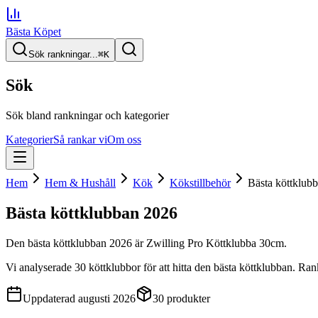
Bästa Köpet
Sök rankningar...
⌘
K
Sök
Sök bland rankningar och kategorier
Kategorier
Så rankar vi
Om oss
Hem
Hem & Hushåll
Kök
Kökstillbehör
Bästa köttklub
Bästa köttklubban
2026
Den
bästa köttklubban
2026
är
Zwilling Pro Köttklubba 30cm
.
Vi analyserade
30
köttklubbor
för att hitta
den
bästa köttklubban
. Ran
Uppdaterad
augusti 2026
30
produkter