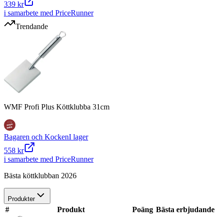
339 kr
i samarbete med PriceRunner
Trendande
WMF Profi Plus Köttklubba 31cm
Bagaren och Kocken
I lager
558 kr
i samarbete med PriceRunner
Bästa köttklubban 2026
Produkter
#
Produkt
Poäng
Bästa erbjudande