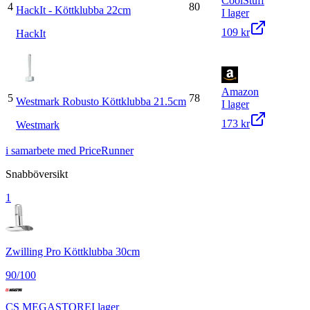
CoolStuff
4
80
HackIt - Köttklubba 22cm
I lager
109 kr
HackIt
Amazon
5
78
Westmark Robusto Köttklubba 21.5cm
I lager
173 kr
Westmark
i samarbete med PriceRunner
Snabböversikt
1
Zwilling Pro Köttklubba 30cm
90
/100
CS MEGASTORE
I lager