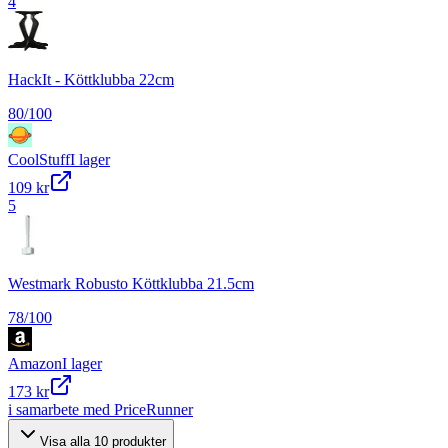
4
HackIt - Köttklubba 22cm
80
/100
CoolStuff
I lager
109 kr
5
Westmark Robusto Köttklubba 21.5cm
78
/100
Amazon
I lager
173 kr
i samarbete med PriceRunner
Visa alla
10
produkter