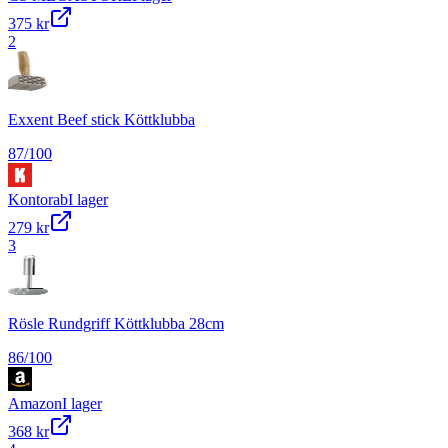
375 kr
2
Exxent Beef stick Köttklubba
87
/100
Kontorab
I lager
279 kr
3
Rösle Rundgriff Köttklubba 28cm
86
/100
Amazon
I lager
368 kr