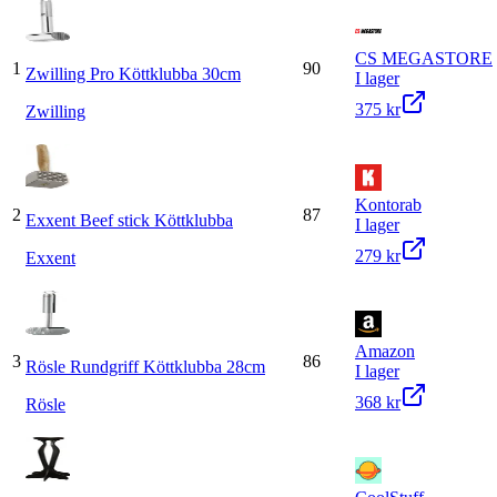
CS MEGASTORE
1
90
Zwilling Pro Köttklubba 30cm
I lager
375 kr
Zwilling
Kontorab
2
87
Exxent Beef stick Köttklubba
I lager
279 kr
Exxent
Amazon
3
86
Rösle Rundgriff Köttklubba 28cm
I lager
368 kr
Rösle