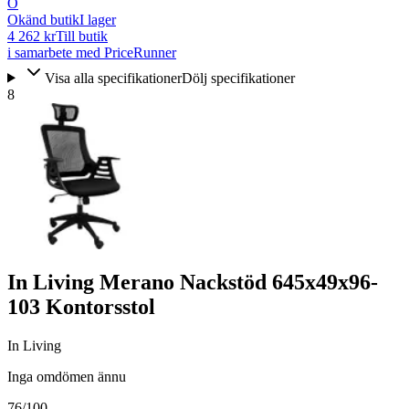
O
Okänd butik
I lager
4 262 kr
Till butik
i samarbete med PriceRunner
Visa alla specifikationer
Dölj specifikationer
8
In Living Merano Nackstöd 645x49x96-
103 Kontorsstol
In Living
Inga omdömen ännu
76
/100