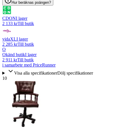
Hur beräknas poängen?
CDON
I lager
2 133 kr
Till butik
vidaXL
I lager
2 285 kr
Till butik
O
Okänd butik
I lager
2 911 kr
Till butik
i samarbete med PriceRunner
Visa alla specifikationer
Dölj specifikationer
10