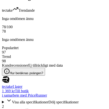
tectake
Trendande
Inga omdömen ännu
78
/100
78
Inga omdömen ännu
Popularitet
97
Trend
98
Kundrecensioner
Ej tillräckligt med data
Hur beräknas poängen?
tectake
I lager
1 369 kr
Till butik
i samarbete med PriceRunner
Visa alla specifikationer
Dölj specifikationer
2