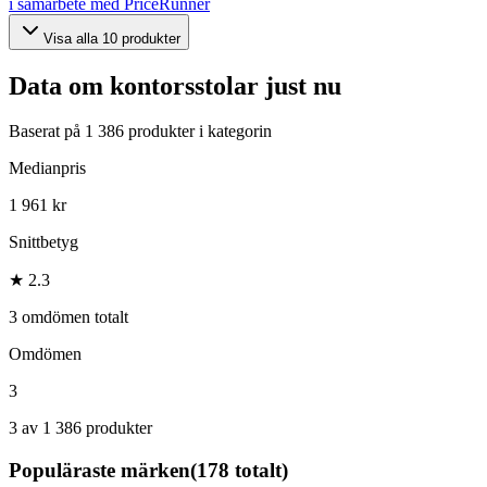
i samarbete med PriceRunner
Visa alla
10
produkter
Data om
kontorsstolar
just nu
Baserat på
1 386
produkter i kategorin
Medianpris
1 961 kr
Snittbetyg
★ 2.3
3 omdömen totalt
Omdömen
3
3 av 1 386 produkter
Populäraste märken
(
178
totalt)