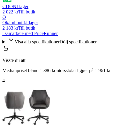
CDON
I lager
2 022 kr
Till butik
O
Okänd butik
I lager
2 183 kr
Till butik
i samarbete med PriceRunner
Visa alla specifikationer
Dölj specifikationer
Visste du att
Medianpriset bland 1 386 kontorsstolar ligger på 1 961 kr.
4