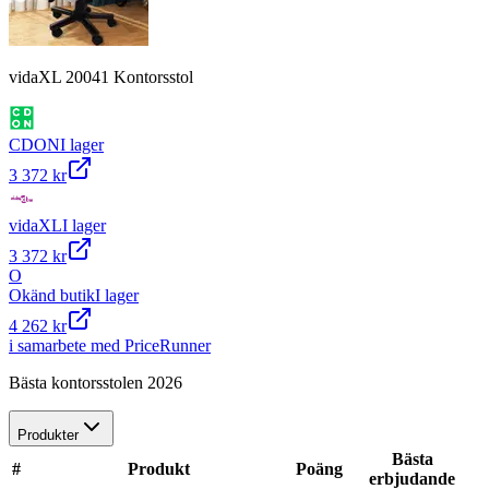
vidaXL 20041 Kontorsstol
CDON
I lager
3 372 kr
vidaXL
I lager
3 372 kr
O
Okänd butik
I lager
4 262 kr
i samarbete med PriceRunner
Bästa kontorsstolen 2026
Produkter
Bästa
#
Produkt
Poäng
erbjudande