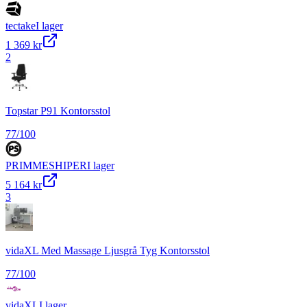
tectake
I lager
1 369 kr
2
Topstar P91 Kontorsstol
77
/100
PRIMMESHIPER
I lager
5 164 kr
3
vidaXL Med Massage Ljusgrå Tyg Kontorsstol
77
/100
vidaXL
I lager