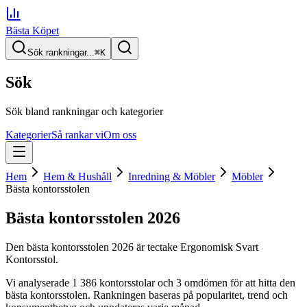
Bästa Köpet
Sök rankningar...
⌘
K
Sök
Sök bland rankningar och kategorier
Kategorier
Så rankar vi
Om oss
Hem
Hem & Hushåll
Inredning & Möbler
Möbler
Bästa kontorsstolen
Bästa kontorsstolen
2026
Den
bästa kontorsstolen
2026
är
tectake Ergonomisk Svart
Kontorsstol
.
Vi analyserade
1 386
kontorsstolar
och 3 omdömen
för att hitta
den
bästa kontorsstolen
. Rankningen baseras på popularitet, trend och