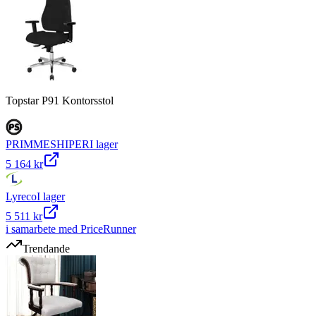
Topstar P91 Kontorsstol
PRIMMESHIPER
I lager
5 164 kr
Lyreco
I lager
5 511 kr
i samarbete med PriceRunner
Trendande