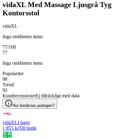
vidaXL Med Massage Ljusgrå Tyg
Kontorsstol
vidaXL
Inga omdömen ännu
77
/100
77
Inga omdömen ännu
Popularitet
98
Trend
92
Kundrecensioner
Ej tillräckligt med data
Hur beräknas poängen?
vidaXL
I lager
1 855 kr
Till butik