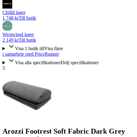
Chilli
I lager
1 748 kr
Till butik
Westwing
I lager
2 149 kr
Till butik
Visa
1
butik
till
Visa färre
i samarbete med PriceRunner
Visa alla specifikationer
Dölj specifikationer
5
Arozzi Footrest Soft Fabric Dark Grey