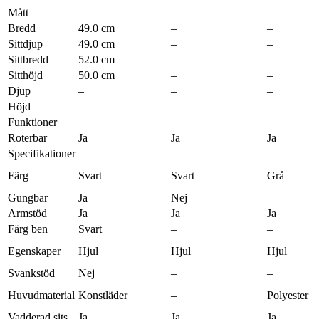
Mått
Bredd
49.0 cm
–
–
Sittdjup
49.0 cm
–
–
Sittbredd
52.0 cm
–
–
Sitthöjd
50.0 cm
–
–
Djup
–
–
–
Höjd
–
–
–
Funktioner
Roterbar
Ja
Ja
Ja
Specifikationer
Färg
Svart
Svart
Grå
Gungbar
Ja
Nej
–
Armstöd
Ja
Ja
Ja
Färg ben
Svart
–
–
Egenskaper
Hjul
Hjul
Hjul
Svankstöd
Nej
–
–
Huvudmaterial
Konstläder
–
Polyester
Vadderad sits
Ja
Ja
Ja