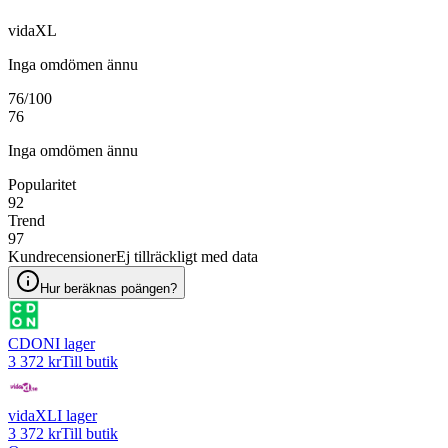
vidaXL
Inga omdömen ännu
76
/100
76
Inga omdömen ännu
Popularitet
92
Trend
97
Kundrecensioner
Ej tillräckligt med data
Hur beräknas poängen?
CDON
I lager
3 372 kr
Till butik
vidaXL
I lager
3 372 kr
Till butik