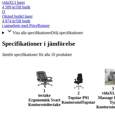
vidaXL
I lager
4 589 kr
Till butik
O
Okänd butik
I lager
4 874 kr
Till butik
i samarbete med PriceRunner
Visa alla specifikationer
Dölj specifikationer
Specifikationer i jämförelse
Jämför specifikationer för alla
10
produkter
3
1
2
vidaX
tectake
Topstar P91
Massage 
Ergonomisk Svart
Kontorsstol
Topstar
Ty
Kontorsstol
tectake
Kontorssto