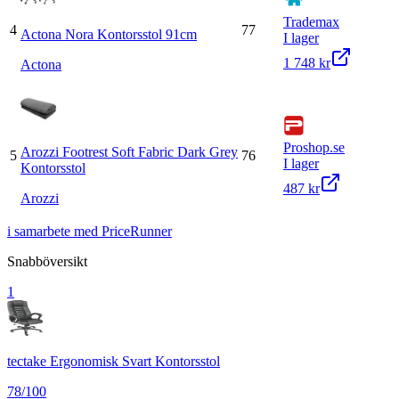
Trademax
4
77
Actona Nora Kontorsstol 91cm
I lager
1 748 kr
Actona
Proshop.se
Arozzi Footrest Soft Fabric Dark Grey
5
76
I lager
Kontorsstol
487 kr
Arozzi
i samarbete med PriceRunner
Snabböversikt
1
tectake Ergonomisk Svart Kontorsstol
78
/100