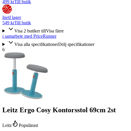
499 kr
Till butik
Inet
I lager
549 kr
Till butik
Visa
2
butiker
till
Visa färre
i samarbete med PriceRunner
Visa alla specifikationer
Dölj specifikationer
6
Leitz Ergo Cosy Kontorsstol 69cm 2st
Leitz
Populärast