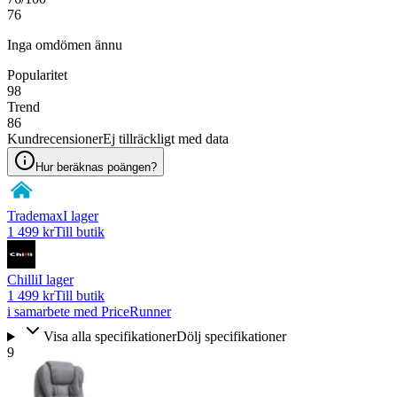
76
Inga omdömen ännu
Popularitet
98
Trend
86
Kundrecensioner
Ej tillräckligt med data
Hur beräknas poängen?
Trademax
I lager
1 499 kr
Till butik
Chilli
I lager
1 499 kr
Till butik
i samarbete med PriceRunner
Visa alla specifikationer
Dölj specifikationer
9