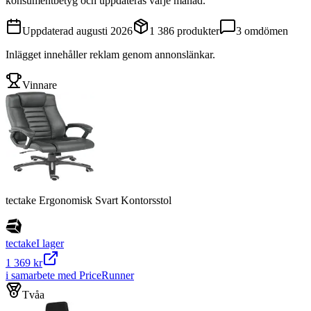
konsumentbetyg och uppdateras varje månad.
Uppdaterad
augusti 2026
1 386
produkter
3
omdömen
Inlägget innehåller reklam genom annonslänkar.
Vinnare
tectake Ergonomisk Svart Kontorsstol
tectake
I lager
1 369 kr
i samarbete med PriceRunner
Tvåa