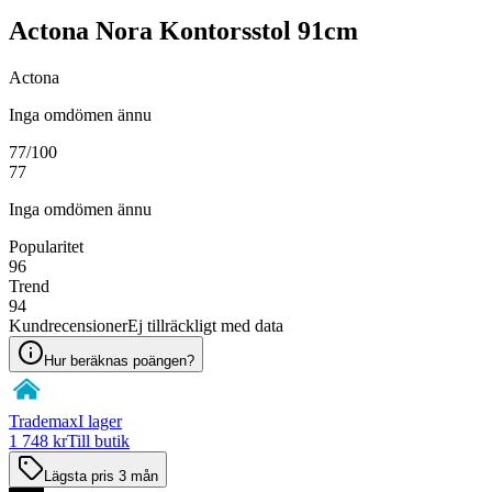
Actona Nora Kontorsstol 91cm
Actona
Inga omdömen ännu
77
/100
77
Inga omdömen ännu
Popularitet
96
Trend
94
Kundrecensioner
Ej tillräckligt med data
Hur beräknas poängen?
Trademax
I lager
1 748 kr
Till butik
Lägsta pris 3 mån