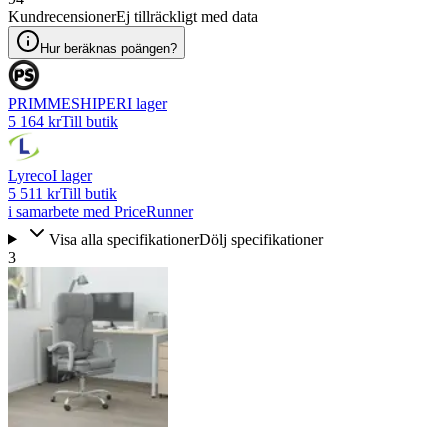
Kundrecensioner
Ej tillräckligt med data
Hur beräknas poängen?
PRIMMESHIPER
I lager
5 164 kr
Till butik
Lyreco
I lager
5 511 kr
Till butik
i samarbete med PriceRunner
Visa alla specifikationer
Dölj specifikationer
3