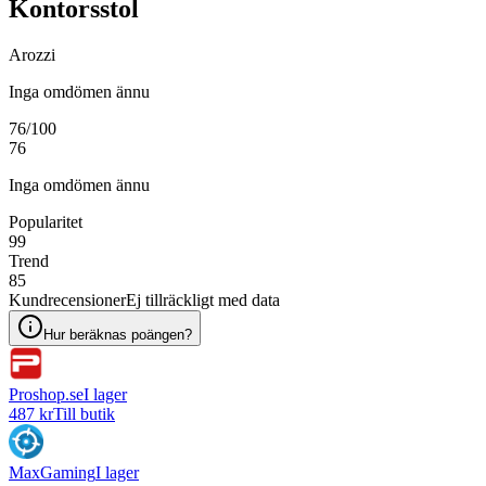
Kontorsstol
Arozzi
Inga omdömen ännu
76
/100
76
Inga omdömen ännu
Popularitet
99
Trend
85
Kundrecensioner
Ej tillräckligt med data
Hur beräknas poängen?
Proshop.se
I lager
487 kr
Till butik
MaxGaming
I lager