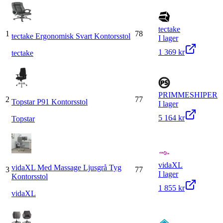
tectake
1
78
tectake Ergonomisk Svart Kontorsstol
I lager
1 369 kr
tectake
PRIMMESHIPER
2
77
Topstar P91 Kontorsstol
I lager
5 164 kr
Topstar
vidaXL
vidaXL Med Massage Ljusgrå Tyg
3
77
I lager
Kontorsstol
1 855 kr
vidaXL