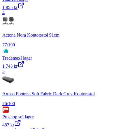
1 855 kr
4
Actona Nora Kontorsstol 91cm
77
/100
Trademax
I lager
1 748 kr
5
Arozzi Footrest Soft Fabric Dark Grey Kontorsstol
76
/100
Proshop.se
I lager
487 kr