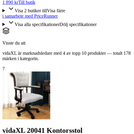
1 890 kr
Till butik
Visa
2
butiker
till
Visa färre
i samarbete med PriceRunner
Visa alla specifikationer
Dölj specifikationer
Visste du att
vidaXL är marknadsledare med 4 av topp 10 produkter — totalt 178
märken i kategorin.
7
vidaXL 20041 Kontorsstol