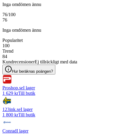
Inga omdömen ännu
76
/100
76
Inga omdömen ännu
Popularitet
100
Trend
84
Kundrecensioner
Ej tillräckligt med data
Hur beräknas poängen?
Proshop.se
I lager
1 629 kr
Till butik
123ink.se
I lager
1 800 kr
Till butik
Conrad
I lager