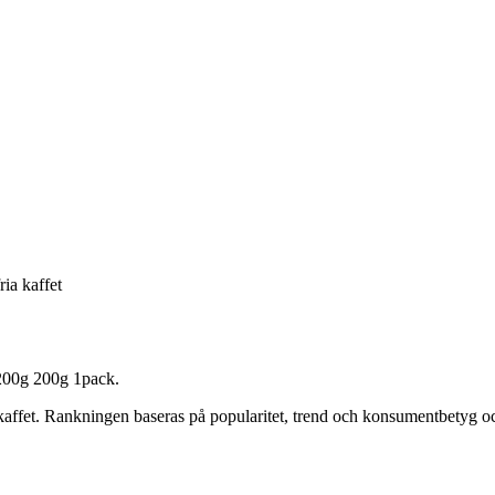
ria kaffet
 200g 200g 1pack
.
kaffet
. Rankningen baseras på popularitet, trend och konsumentbetyg o