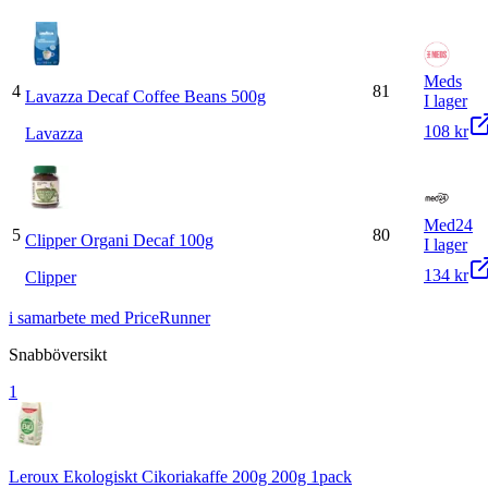
Meds
4
81
Lavazza Decaf Coffee Beans 500g
I lager
108 kr
Lavazza
Med24
5
80
Clipper Organi Decaf 100g
I lager
134 kr
Clipper
i samarbete med PriceRunner
Snabböversikt
1
Leroux Ekologiskt Cikoriakaffe 200g 200g 1pack