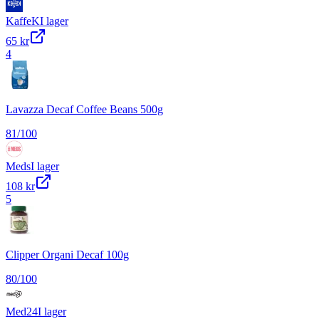
KaffeK
I lager
65 kr
4
Lavazza Decaf Coffee Beans 500g
81
/100
Meds
I lager
108 kr
5
Clipper Organi Decaf 100g
80
/100
Med24
I lager