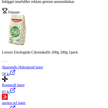
Inlägget innehåller reklam genom annonslänkar.
Vinnare
Leroux Ekologiskt Cikoriakaffe 200g 200g 1pack
Skanstulls Hälsokost
I lager
58 kr
Bonmed
I lager
65 kr
apotea.se
I lager