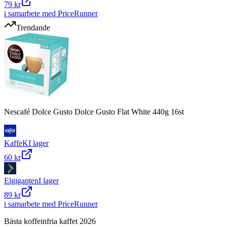
79 kr
i samarbete med PriceRunner
Trendande
Nescafé Dolce Gusto Dolce Gusto Flat White 440g 16st
KaffeK
I lager
60 kr
Elgiganten
I lager
89 kr
i samarbete med PriceRunner
Bästa koffeinfria kaffet 2026