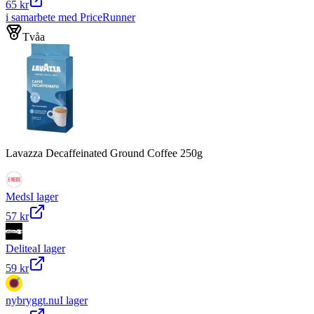
65 kr
i samarbete med PriceRunner
Tvåa
Lavazza Decaffeinated Ground Coffee 250g
Meds
I lager
57 kr
Delitea
I lager
59 kr
nybryggt.nu
I lager