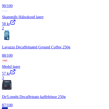
90
/100
Skanstulls Hälsokost
I lager
58 kr
2
Lavazza Decaffeinated Ground Coffee 250g
88
/100
Meds
I lager
57 kr
3
De'Longhi Decaffeinato kaffebönor 250g
87
/100