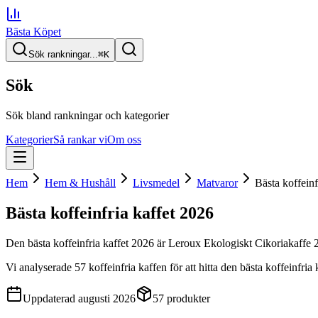
Bästa Köpet
Sök rankningar...
⌘
K
Sök
Sök bland rankningar och kategorier
Kategorier
Så rankar vi
Om oss
Hem
Hem & Hushåll
Livsmedel
Matvaror
Bästa koffeinf
Bästa koffeinfria kaffet
2026
Den
bästa koffeinfria kaffet
2026
är
Leroux Ekologiskt Cikoriakaffe
Vi analyserade
57
koffeinfria kaffen
för att hitta
den
bästa koffeinfria 
Uppdaterad
augusti 2026
57
produkter