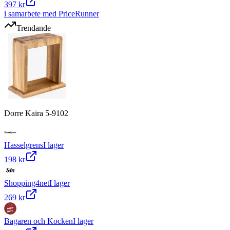
397 kr
i samarbete med PriceRunner
Trendande
Dorre Kaira 5-9102
Hasselgrens
I lager
198 kr
Shopping4net
I lager
269 kr
Bagaren och Kocken
I lager