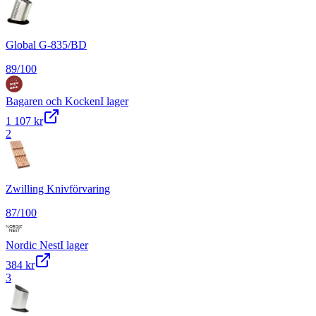
Global G-835/BD
89
/100
Bagaren och Kocken
I lager
1 107 kr
2
Zwilling Knivförvaring
87
/100
Nordic Nest
I lager
384 kr
3