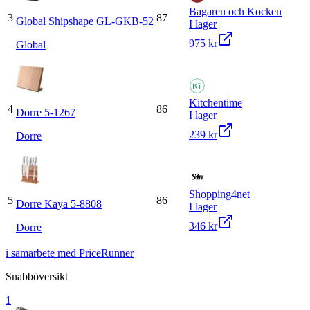
Bagaren och Kocken
3
87
Global Shipshape GL-GKB-52
I lager
975 kr
Global
Kitchentime
4
86
Dorre 5-1267
I lager
239 kr
Dorre
Shopping4net
5
86
Dorre Kaya 5-8808
I lager
346 kr
Dorre
i samarbete med PriceRunner
Snabböversikt
1