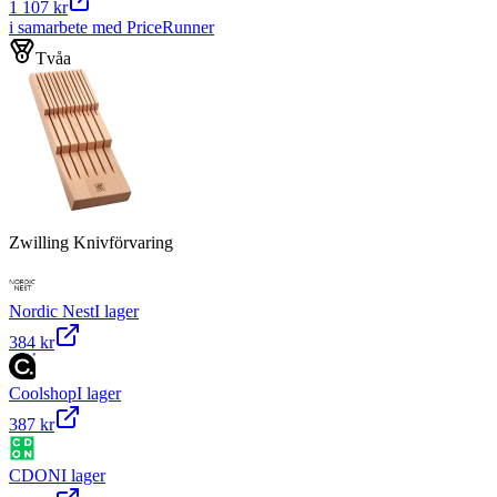
1 107 kr
i samarbete med PriceRunner
Tvåa
Zwilling Knivförvaring
Nordic Nest
I lager
384 kr
Coolshop
I lager
387 kr
CDON
I lager