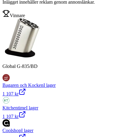
Inlägget innehåller reklam genom annonslänkar.
Vinnare
Global G-835/BD
Bagaren och Kocken
I lager
1 107 kr
Kitchentime
I lager
1 107 kr
Coolshop
I lager