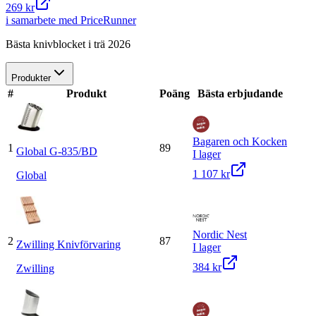
269 kr
i samarbete med PriceRunner
Bästa knivblocket i trä 2026
Produkter
#
Produkt
Poäng
Bästa erbjudande
Bagaren och Kocken
1
89
Global G-835/BD
I lager
1 107 kr
Global
Nordic Nest
2
87
Zwilling Knivförvaring
I lager
384 kr
Zwilling