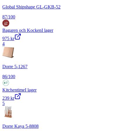
Global Shipshape GL-GKB-52
87
/100
Bagaren och Kocken
I lager
975 kr
4
Dorre 5-1267
86
/100
Kitchentime
I lager
239 kr
5
Dorre Kaya 5-8808