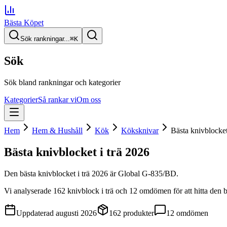
Bästa Köpet
Sök rankningar...
⌘
K
Sök
Sök bland rankningar och kategorier
Kategorier
Så rankar vi
Om oss
Hem
Hem & Hushåll
Kök
Köksknivar
Bästa knivblocket 
Bästa knivblocket i trä
2026
Den
bästa knivblocket i trä
2026
är
Global G-835/BD
.
Vi analyserade
162
knivblock i trä
och 12 omdömen
för att hitta
den
b
Uppdaterad
augusti 2026
162
produkter
12
omdömen