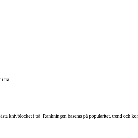
i trä
ästa knivblocket i trä
. Rankningen baseras på popularitet, trend och k