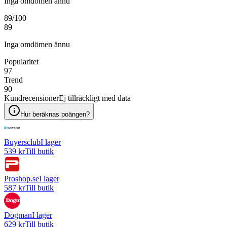
Inga omdömen ännu
89
/100
89
Inga omdömen ännu
Popularitet
97
Trend
90
Kundrecensioner
Ej tillräckligt med data
Hur beräknas poängen?
Buyersclub
I lager
539 kr
Till butik
Proshop.se
I lager
587 kr
Till butik
Dogman
I lager
629 kr
Till butik