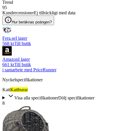
Trend
95
Kundrecensioner
Ej tillräckligt med data
Hur beräknas poängen?
Fera.se
I lager
568 kr
Till butik
Amazon
I lager
661 kr
Till butik
i samarbete med PriceRunner
Nyckelspecifikationer
Katt
Kattburar
Visa alla specifikationer
Dölj specifikationer
8