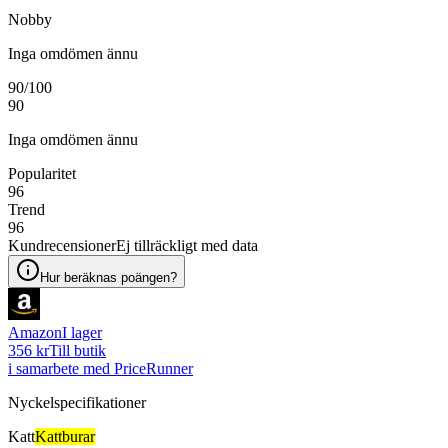
Nobby
Inga omdömen ännu
90
/100
90
Inga omdömen ännu
Popularitet
96
Trend
96
Kundrecensioner
Ej tillräckligt med data
Hur beräknas poängen?
Amazon
I lager
356 kr
Till butik
i samarbete med PriceRunner
Nyckelspecifikationer
Katt
Kattburar