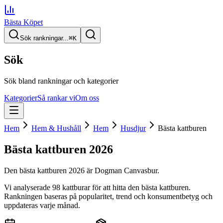
Bästa Köpet
Sök rankningar...
⌘
K
Sök
Sök bland rankningar och kategorier
Kategorier
Så rankar vi
Om oss
Hem
Hem & Hushåll
Hem
Husdjur
Bästa kattburen
Bästa kattburen
2026
Den
bästa kattburen
2026
är
Dogman Canvasbur
.
Vi analyserade
98
kattburar
för att hitta
den
bästa kattburen
.
Rankningen baseras på popularitet, trend och konsumentbetyg och
uppdateras varje månad.