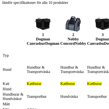
Jämför specifikationer för alla
10
produkter
1
2
3
Dogman
Nobby
Dogma
Canvasbur
Dogman
Concord
Nobby
Canvasbu
Do
Typ
Hundbur &
Hundbur &
Hundbur &
Hund
Transportväska
Transportväska
Transportväsk
Katt
Kattburar
Kattburar
Kattburar
Hund
Hundburar &
Transportbur
Hundväska
Transportbur
Hundväskor
Mått