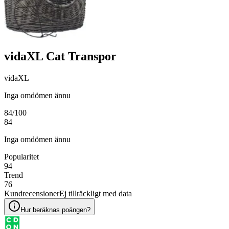
vidaXL Cat Transpor
vidaXL
Inga omdömen ännu
84
/100
84
Inga omdömen ännu
Popularitet
94
Trend
76
Kundrecensioner
Ej tillräckligt med data
Hur beräknas poängen?