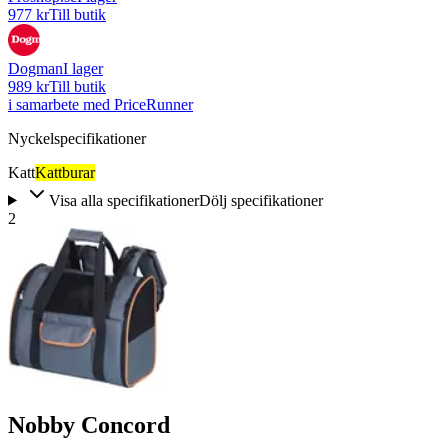
977 kr
Till butik
Dogman
I lager
989 kr
Till butik
i samarbete med PriceRunner
Nyckelspecifikationer
Katt
Kattburar
Visa alla specifikationer
Dölj specifikationer
2
Nobby Concord