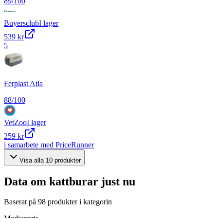
89
/100
Buyersclub
I lager
539 kr
5
Ferplast Atla
88
/100
VetZoo
I lager
259 kr
i samarbete med PriceRunner
Visa alla
10
produkter
Data om
kattburar
just nu
Baserat på
98
produkter i kategorin