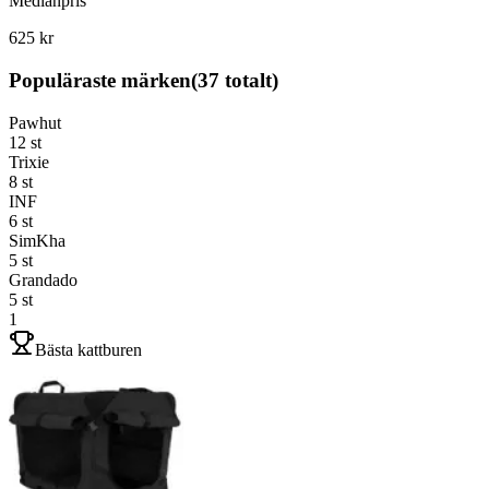
Medianpris
625 kr
Populäraste märken
(
37
totalt)
Pawhut
12
st
Trixie
8
st
INF
6
st
SimKha
5
st
Grandado
5
st
1
Bästa kattburen