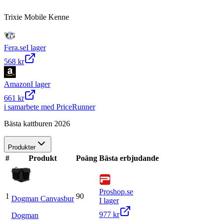
Trixie Mobile Kenne
Fera.se
I lager
568 kr
Amazon
I lager
661 kr
i samarbete med PriceRunner
Bästa kattburen 2026
Produkter
#
Produkt
Poäng
Bästa erbjudande
Proshop.se
1
90
Dogman Canvasbur
I lager
977 kr
Dogman