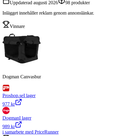
Uppdaterad
augusti 2026
98
produkter
Inlägget innehåller reklam genom annonslänkar.
Vinnare
Dogman Canvasbur
Proshop.se
I lager
977 kr
Dogman
I lager
989 kr
i samarbete med PriceRunner