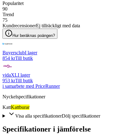
Popularitet
90
Trend
75
Kundrecensioner
Ej tillräckligt med data
Hur beräknas poängen?
Buyersclub
I lager
854 kr
Till butik
vidaXL
I lager
953 kr
Till butik
i samarbete med PriceRunner
Nyckelspecifikationer
Katt
Kattburar
Visa alla specifikationer
Dölj specifikationer
Specifikationer i jämförelse