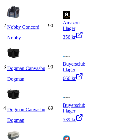
Amazon
2
90
Nobby Concord
I lager
356 kr
Nobby
Buyersclub
3
90
Dogman Canvasbu
I lager
666 kr
Dogman
Buyersclub
4
89
Dogman Canvasbu
I lager
539 kr
Dogman