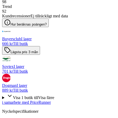
98
Trend
92
Kundrecensioner
Ej tillräckligt med data
Hur beräknas poängen?
Buyersclub
I lager
666 kr
Till butik
Lägsta pris 3 mån
Sovtex
I lager
701 kr
Till butik
Dogman
I lager
889 kr
Till butik
Visa
1
butik
till
Visa färre
i samarbete med PriceRunner
Nyckelspecifikationer