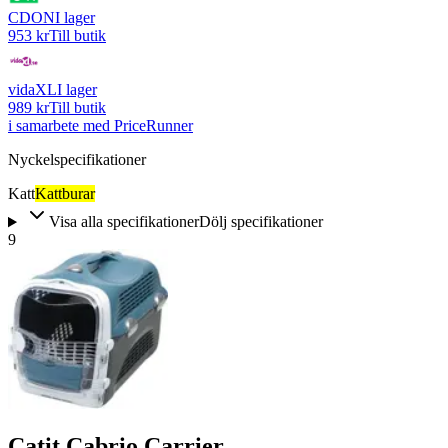
CDON
I lager
953 kr
Till butik
vidaXL
I lager
989 kr
Till butik
i samarbete med PriceRunner
Nyckelspecifikationer
Katt
Kattburar
Visa alla specifikationer
Dölj specifikationer
9
Catit Cabrio Carrier