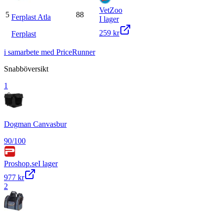
VetZoo
5
88
Ferplast Atla
I lager
259 kr
Ferplast
i samarbete med PriceRunner
Snabböversikt
1
Dogman Canvasbur
90
/100
Proshop.se
I lager
977 kr
2