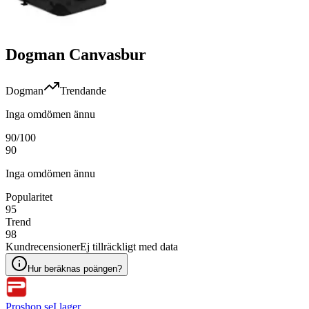
Dogman Canvasbur
Dogman
Trendande
Inga omdömen ännu
90
/100
90
Inga omdömen ännu
Popularitet
95
Trend
98
Kundrecensioner
Ej tillräckligt med data
Hur beräknas poängen?
Proshop.se
I lager