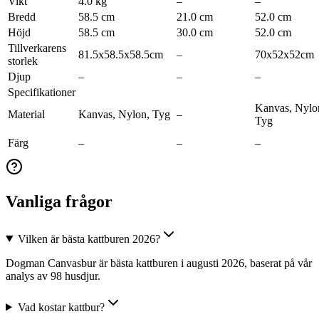
Vikt
4.0 kg
–
–
Bredd
58.5 cm
21.0 cm
52.0 cm
Höjd
58.5 cm
30.0 cm
52.0 cm
Tillverkarens
81.5x58.5x58.5cm
–
70x52x52cm
storlek
Djup
–
–
–
Specifikationer
Kanvas, Nylo
Material
Kanvas, Nylon, Tyg
–
Tyg
Färg
–
–
–
Vanliga frågor
Vilken är bästa kattburen 2026?
Dogman Canvasbur är bästa kattburen i augusti 2026, baserat på vår
analys av 98 husdjur.
Vad kostar kattbur?