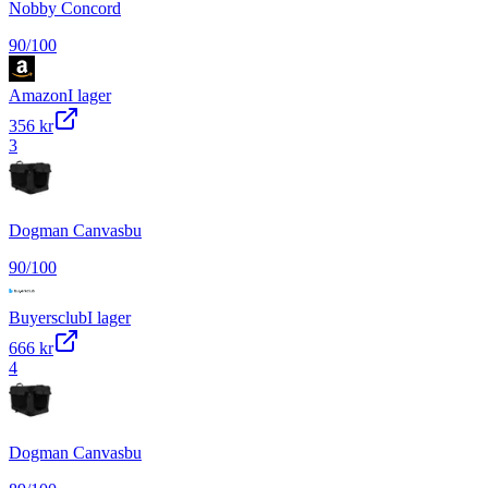
Nobby Concord
90
/100
Amazon
I lager
356 kr
3
Dogman Canvasbu
90
/100
Buyersclub
I lager
666 kr
4
Dogman Canvasbu