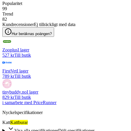
Popularitet
99
Trend
82
Kundrecensioner
Ej tillräckligt med data
Hur beräknas poängen?
Zooplus
I lager
527 kr
Till butik
FirstVet
I lager
789 kr
Till butik
tinybuddy.no
I lager
829 kr
Till butik
i samarbete med PriceRunner
Nyckelspecifikationer
Katt
Kattburar
Visa alla specifikationer
Dölj specifikationer