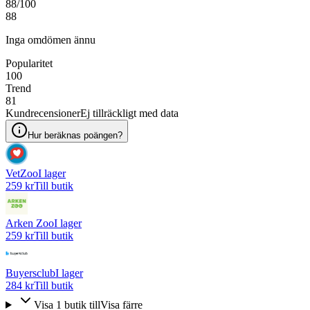
88
/100
88
Inga omdömen ännu
Popularitet
100
Trend
81
Kundrecensioner
Ej tillräckligt med data
Hur beräknas poängen?
VetZoo
I lager
259 kr
Till butik
Arken Zoo
I lager
259 kr
Till butik
Buyersclub
I lager
284 kr
Till butik
Visa
1
butik
till
Visa färre