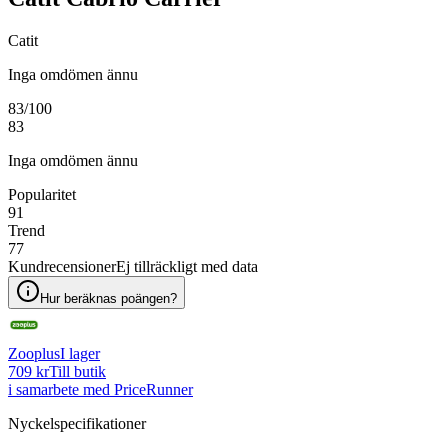
Catit
Inga omdömen ännu
83
/100
83
Inga omdömen ännu
Popularitet
91
Trend
77
Kundrecensioner
Ej tillräckligt med data
Hur beräknas poängen?
Zooplus
I lager
709 kr
Till butik
i samarbete med PriceRunner
Nyckelspecifikationer