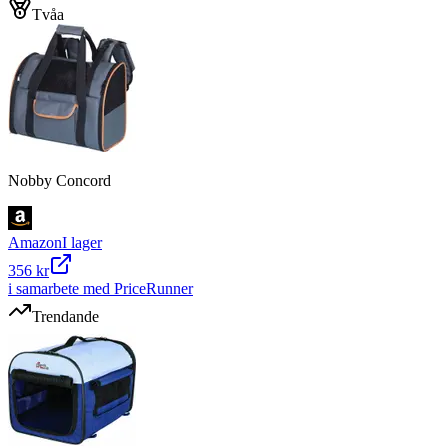
Tvåa
Nobby Concord
Amazon
I lager
356 kr
i samarbete med PriceRunner
Trendande