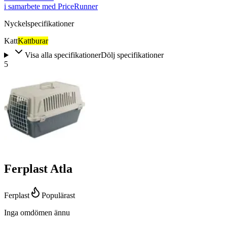
i samarbete med PriceRunner
Nyckelspecifikationer
Katt
Kattburar
Visa alla specifikationer
Dölj specifikationer
5
Ferplast Atla
Ferplast
Populärast
Inga omdömen ännu