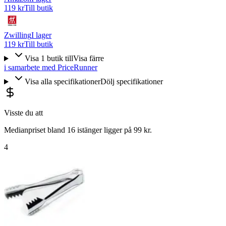
119 kr
Till butik
Zwilling
I lager
119 kr
Till butik
Visa
1
butik
till
Visa färre
i samarbete med PriceRunner
Visa alla specifikationer
Dölj specifikationer
Visste du att
Medianpriset bland 16 istänger ligger på 99 kr.
4