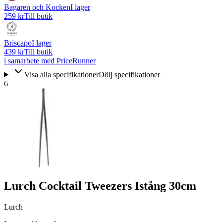
Bagaren och Kocken
I lager
259 kr
Till butik
Briscapo
I lager
439 kr
Till butik
i samarbete med PriceRunner
Visa alla specifikationer
Dölj specifikationer
6
Lurch Cocktail Tweezers Istång 30cm
Lurch