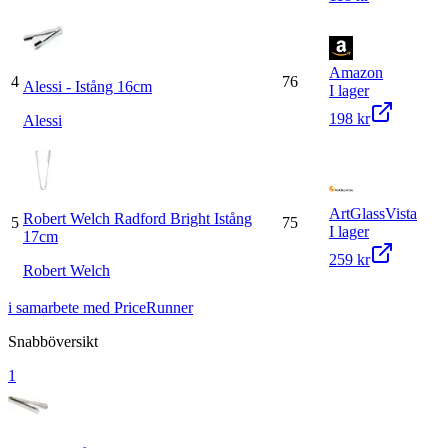
Amazon
4
76
Alessi - Istång 16cm
I lager
198 kr
Alessi
ArtGlassVista
Robert Welch Radford Bright Istång
5
75
I lager
17cm
259 kr
Robert Welch
i samarbete med PriceRunner
Snabböversikt
1