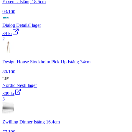
Exxent - Istång 18.5cm
93
/100
Dialog Details
I lager
39 kr
2
Design House Stockholm Pick Up Istång 34cm
80
/100
Nordic Nest
I lager
309 kr
3
Zwilling Dinner Istång 16.4cm
77
/100