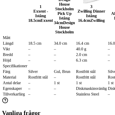
House
1
3
Stockholm
Exxent -
Zwilling Dinner
Pick Up
Al
Istång
Istång
Istång
18.5cm
Exxent
16.4cm
Zwilling
34cm
Design
House
Stockholm
Mått
Längd
18.5 cm
34.0 cm
16.4 cm
16.
Vikt
–
–
40.0 g
–
Bredd
–
–
2.0 cm
–
Höjd
–
–
6.3 cm
–
Specifikationer
Färg
Silver
Gul, Brun
Rostfritt stål
Silv
Material
Rostfritt stål
–
Rostfritt stål
Rostf
Antal delar
–
1 st
1 st
1 st
Egenskaper
–
–
Diskmaskinsvänlig
Dis
Tillverkarfärg
–
–
Stainless Steel
–
Vanliga frågor