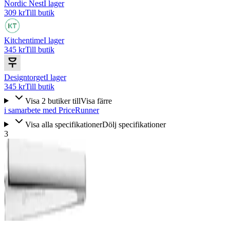
Nordic Nest
I lager
309 kr
Till butik
Kitchentime
I lager
345 kr
Till butik
Designtorget
I lager
345 kr
Till butik
Visa
2
butiker
till
Visa färre
i samarbete med PriceRunner
Visa alla specifikationer
Dölj specifikationer
3