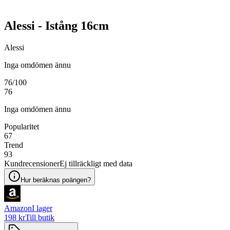
Alessi - Istång 16cm
Alessi
Inga omdömen ännu
76
/100
76
Inga omdömen ännu
Popularitet
67
Trend
93
Kundrecensioner
Ej tillräckligt med data
Hur beräknas poängen?
Amazon
I lager
198 kr
Till butik