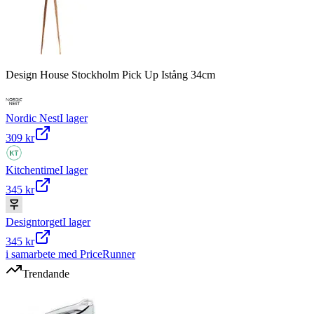
Design House Stockholm Pick Up Istång 34cm
Nordic Nest
I lager
309 kr
Kitchentime
I lager
345 kr
Designtorget
I lager
345 kr
i samarbete med PriceRunner
Trendande