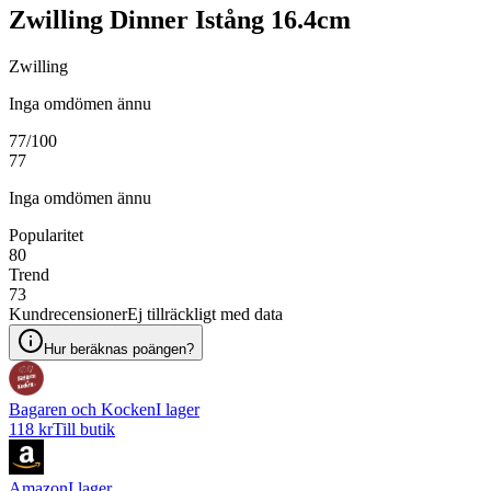
Zwilling Dinner Istång 16.4cm
Zwilling
Inga omdömen ännu
77
/100
77
Inga omdömen ännu
Popularitet
80
Trend
73
Kundrecensioner
Ej tillräckligt med data
Hur beräknas poängen?
Bagaren och Kocken
I lager
118 kr
Till butik
Amazon
I lager