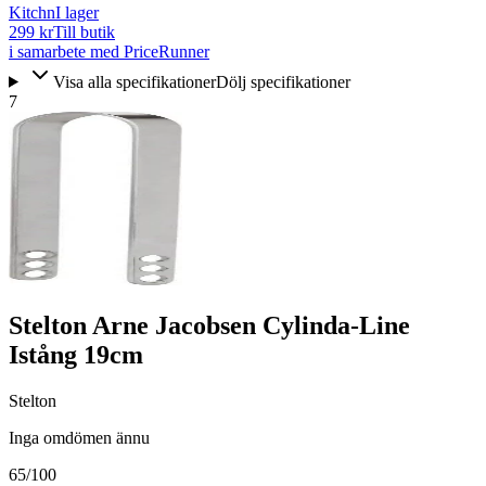
Kitchn
I lager
299 kr
Till butik
i samarbete med PriceRunner
Visa alla specifikationer
Dölj specifikationer
7
Stelton Arne Jacobsen Cylinda-Line
Istång 19cm
Stelton
Inga omdömen ännu
65
/100