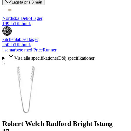
Lägsta pris 3 mån
Nordiska Deko
I lager
199 kr
Till butik
kitchenlab.se
I lager
250 kr
Till butik
i samarbete med PriceRunner
Visa alla specifikationer
Dölj specifikationer
5
Robert Welch Radford Bright Istång