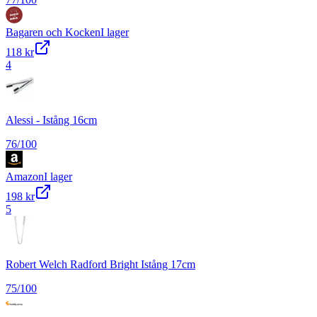
Bagaren och Kocken
I lager
118 kr
4
Alessi - Istång 16cm
76
/100
Amazon
I lager
198 kr
5
Robert Welch Radford Bright Istång 17cm
75
/100