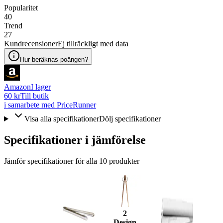
Popularitet
40
Trend
27
Kundrecensioner
Ej tillräckligt med data
Hur beräknas poängen?
Amazon
I lager
60 kr
Till butik
i samarbete med PriceRunner
Visa alla specifikationer
Dölj specifikationer
Specifikationer i jämförelse
Jämför specifikationer för alla
10
produkter
2
Design