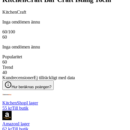
KitchenCraft
Inga omdömen ännu
60
/100
60
Inga omdömen ännu
Popularitet
60
Trend
40
Kundrecensioner
Ej tillräckligt med data
Hur beräknas poängen?
KitchenShop
I lager
55 kr
Till butik
Amazon
I lager
62 kr
Till butik