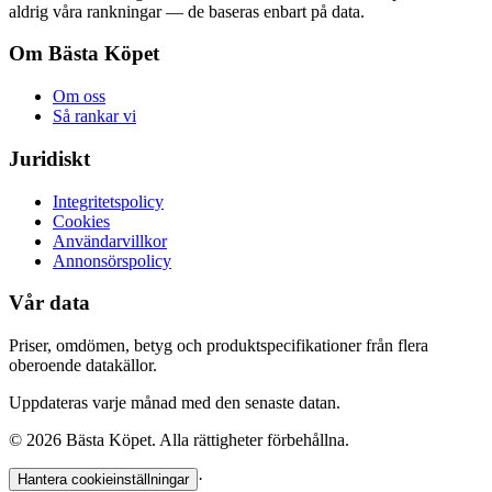
aldrig våra rankningar — de baseras enbart på data.
Om Bästa Köpet
Om oss
Så rankar vi
Juridiskt
Integritetspolicy
Cookies
Användarvillkor
Annonsörspolicy
Vår data
Priser, omdömen, betyg och produktspecifikationer från flera
oberoende datakällor.
Uppdateras varje månad med den senaste datan.
©
2026
Bästa Köpet. Alla rättigheter förbehållna.
·
Hantera cookieinställningar