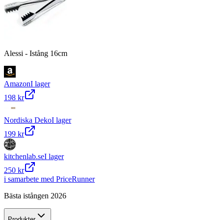
Alessi - Istång 16cm
Amazon
I lager
198 kr
Nordiska Deko
I lager
199 kr
kitchenlab.se
I lager
250 kr
i samarbete med PriceRunner
Bästa istången 2026
Produkter