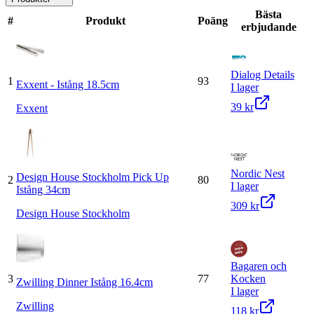
Bästa
#
Produkt
Poäng
erbjudande
Dialog Details
1
93
Exxent - Istång 18.5cm
I lager
39 kr
Exxent
Nordic Nest
Design House Stockholm Pick Up
2
80
I lager
Istång 34cm
309 kr
Design House Stockholm
Bagaren och
3
77
Kocken
Zwilling Dinner Istång 16.4cm
I lager
Zwilling
118 kr