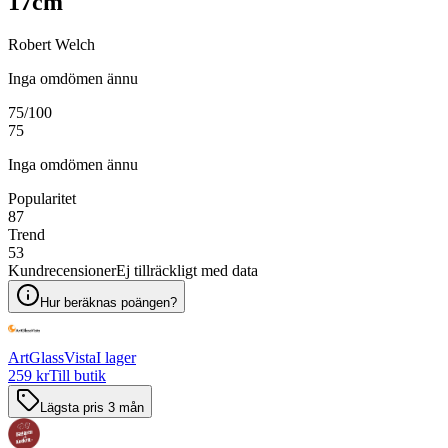
17cm
Robert Welch
Inga omdömen ännu
75
/100
75
Inga omdömen ännu
Popularitet
87
Trend
53
Kundrecensioner
Ej tillräckligt med data
Hur beräknas poängen?
ArtGlassVista
I lager
259 kr
Till butik
Lägsta pris 3 mån