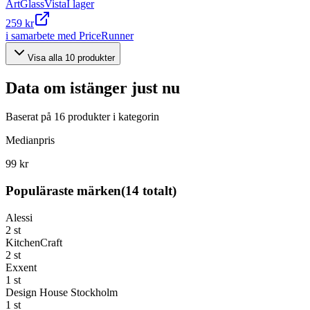
ArtGlassVista
I lager
259 kr
i samarbete med PriceRunner
Visa alla
10
produkter
Data om
istänger
just nu
Baserat på
16
produkter i kategorin
Medianpris
99 kr
Populäraste märken
(
14
totalt)
Alessi
2
st
KitchenCraft
2
st
Exxent
1
st
Design House Stockholm
1
st