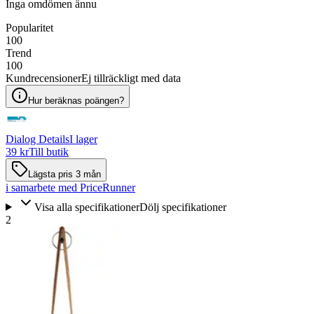
Inga omdömen ännu
Popularitet
100
Trend
100
Kundrecensioner
Ej tillräckligt med data
Hur beräknas poängen?
Dialog Details
I lager
39 kr
Till butik
Lägsta pris 3 mån
i samarbete med PriceRunner
Visa alla specifikationer
Dölj specifikationer
2