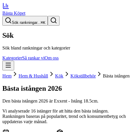
Bästa Köpet
Sök rankningar...
⌘
K
Sök
Sök bland rankningar och kategorier
Kategorier
Så rankar vi
Om oss
Hem
Hem & Hushåll
Kök
Kökstillbehör
Bästa istången
Bästa istången
2026
Den
bästa istången
2026
är
Exxent - Istång 18.5cm
.
Vi analyserade
16
istänger
för att hitta
den
bästa istången
.
Rankningen baseras på popularitet, trend och konsumentbetyg och
uppdateras varje månad.