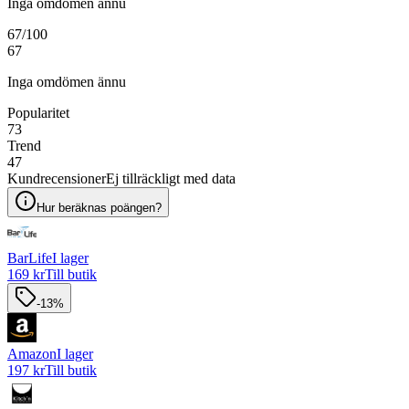
Inga omdömen ännu
67
/100
67
Inga omdömen ännu
Popularitet
73
Trend
47
Kundrecensioner
Ej tillräckligt med data
Hur beräknas poängen?
BarLife
I lager
169 kr
Till butik
-13%
Amazon
I lager
197 kr
Till butik