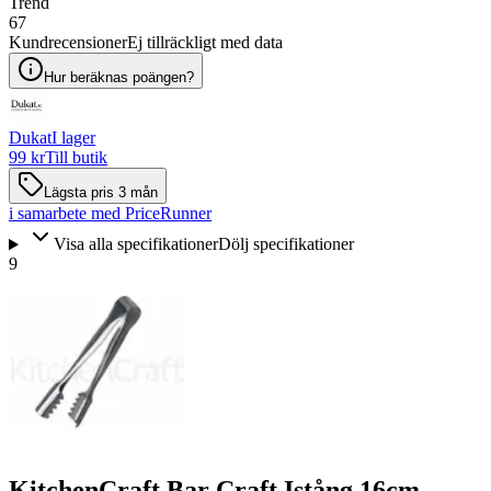
Trend
67
Kundrecensioner
Ej tillräckligt med data
Hur beräknas poängen?
Dukat
I lager
99 kr
Till butik
Lägsta pris 3 mån
i samarbete med PriceRunner
Visa alla specifikationer
Dölj specifikationer
9
KitchenCraft Bar Craft Istång 16cm