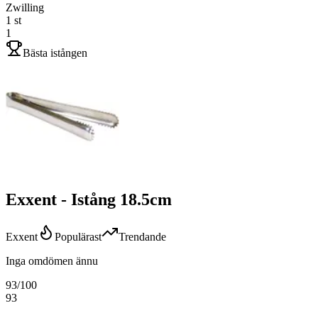
Zwilling
1
st
1
Bästa istången
Exxent - Istång 18.5cm
Exxent
Populärast
Trendande
Inga omdömen ännu
93
/100
93