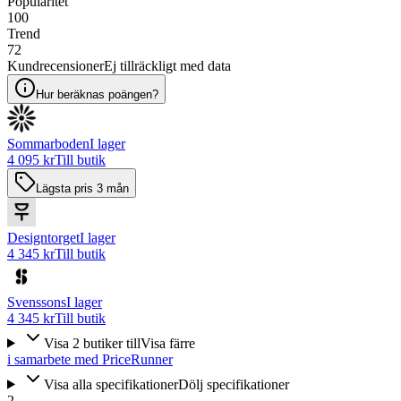
Popularitet
100
Trend
72
Kundrecensioner
Ej tillräckligt med data
Hur beräknas poängen?
Sommarboden
I lager
4 095 kr
Till butik
Lägsta pris 3 mån
Designtorget
I lager
4 345 kr
Till butik
Svenssons
I lager
4 345 kr
Till butik
Visa
2
butiker
till
Visa färre
i samarbete med PriceRunner
Visa alla specifikationer
Dölj specifikationer
2