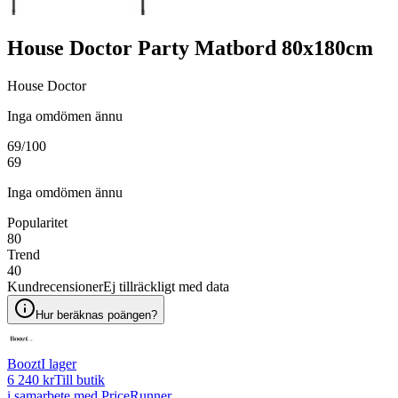
House Doctor Party Matbord 80x180cm
House Doctor
Inga omdömen ännu
69
/100
69
Inga omdömen ännu
Popularitet
80
Trend
40
Kundrecensioner
Ej tillräckligt med data
Hur beräknas poängen?
Boozt
I lager
6 240 kr
Till butik
i samarbete med PriceRunner