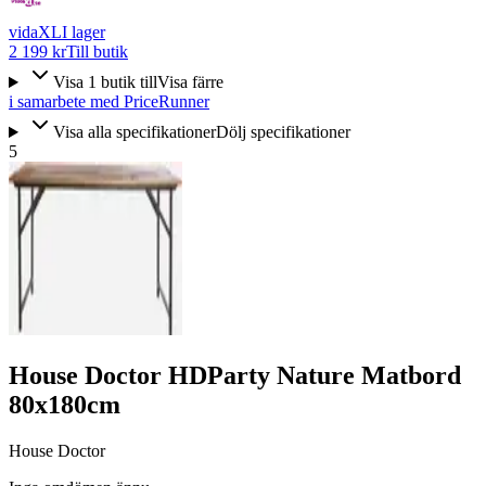
vidaXL
I lager
2 199 kr
Till butik
Visa
1
butik
till
Visa färre
i samarbete med PriceRunner
Visa alla specifikationer
Dölj specifikationer
5
House Doctor HDParty Nature Matbord
80x180cm
House Doctor