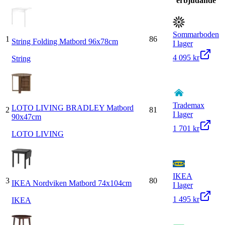
erbjudande
Sommarboden
1
86
String Folding Matbord 96x78cm
I lager
4 095 kr
String
Trademax
LOTO LIVING BRADLEY Matbord
2
81
I lager
90x47cm
1 701 kr
LOTO LIVING
IKEA
3
80
IKEA Nordviken Matbord 74x104cm
I lager
1 495 kr
IKEA