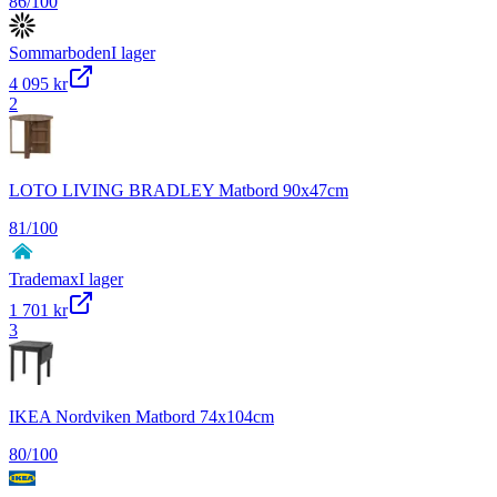
86
/100
Sommarboden
I lager
4 095 kr
2
LOTO LIVING BRADLEY Matbord 90x47cm
81
/100
Trademax
I lager
1 701 kr
3
IKEA Nordviken Matbord 74x104cm
80
/100