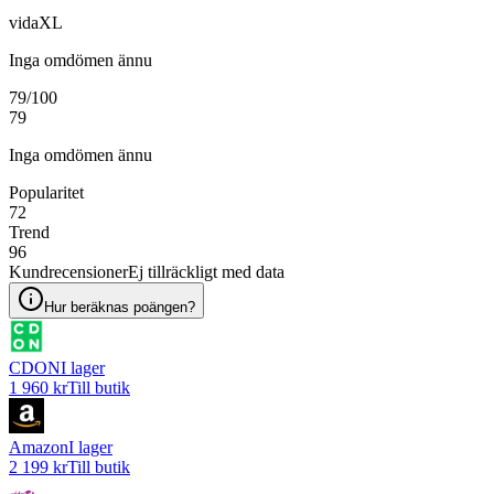
vidaXL
Inga omdömen ännu
79
/100
79
Inga omdömen ännu
Popularitet
72
Trend
96
Kundrecensioner
Ej tillräckligt med data
Hur beräknas poängen?
CDON
I lager
1 960 kr
Till butik
Amazon
I lager
2 199 kr
Till butik