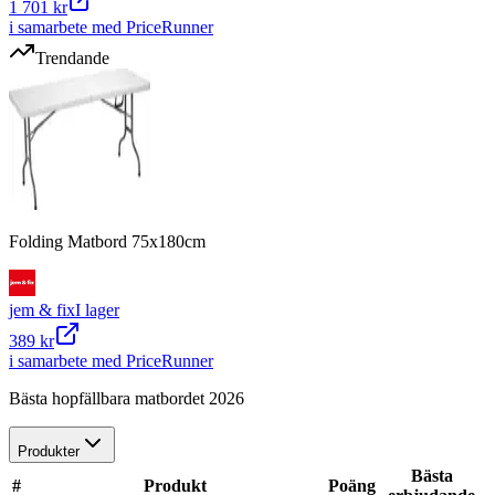
1 701 kr
i samarbete med PriceRunner
Trendande
Folding Matbord 75x180cm
jem & fix
I lager
389 kr
i samarbete med PriceRunner
Bästa hopfällbara matbordet 2026
Produkter
Bästa
#
Produkt
Poäng