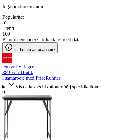
Inga omdömen ännu
Popularitet
52
Trend
100
Kundrecensioner
Ej tillräckligt med data
Hur beräknas poängen?
jem & fix
I lager
389 kr
Till butik
i samarbete med PriceRunner
Visa alla specifikationer
Dölj specifikationer
9