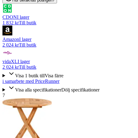
Hur beräknas poängen?
CDON
I lager
1 832 kr
Till butik
Amazon
I lager
2 024 kr
Till butik
vidaXL
I lager
2 024 kr
Till butik
Visa
1
butik
till
Visa färre
i samarbete med PriceRunner
Visa alla specifikationer
Dölj specifikationer
7