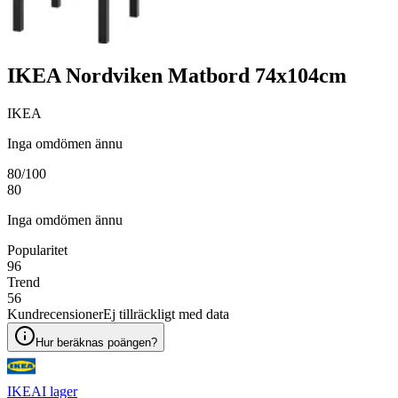
IKEA Nordviken Matbord 74x104cm
IKEA
Inga omdömen ännu
80
/100
80
Inga omdömen ännu
Popularitet
96
Trend
56
Kundrecensioner
Ej tillräckligt med data
Hur beräknas poängen?
IKEA
I lager