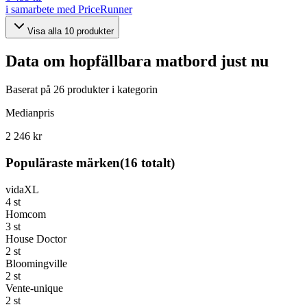
i samarbete med PriceRunner
Visa alla
10
produkter
Data om
hopfällbara matbord
just nu
Baserat på
26
produkter i kategorin
Medianpris
2 246 kr
Populäraste märken
(
16
totalt)
vidaXL
4
st
Homcom
3
st
House Doctor
2
st
Bloomingville
2
st
Vente-unique
2
st