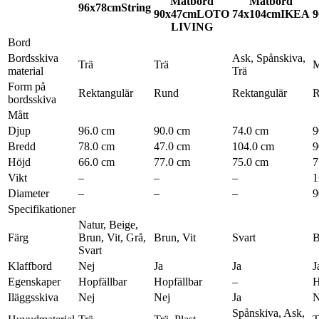
Matbord
Matbord
96x78cm
String
90x47cm
LOTO
74x104cm
IKEA
9
LIVING
Bord
Bordsskiva
Ask, Spånskiva,
Trä
Trä
material
Trä
Form på
Rektangulär
Rund
Rektangulär
R
bordsskiva
Mått
Djup
96.0 cm
90.0 cm
74.0 cm
9
Bredd
78.0 cm
47.0 cm
104.0 cm
9
Höjd
66.0 cm
77.0 cm
75.0 cm
7
Vikt
–
–
–
1
Diameter
–
–
–
9
Specifikationer
Natur, Beige,
Färg
Brun, Vit, Grå,
Brun, Vit
Svart
B
Svart
Klaffbord
Nej
Ja
Ja
J
Egenskaper
Hopfällbar
Hopfällbar
–
H
Iläggsskiva
Nej
Nej
Ja
N
Spånskiva, Ask,