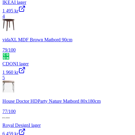
IKEA
I lager
1 495 kr
4
vidaXL MDF Brown Matbord 90cm
79
/100
CDON
I lager
1 960 kr
5
House Doctor HDParty Nature Matbord 80x180cm
77
/100
Royal Design
I lager
6 459 kr