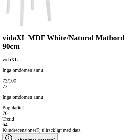
vidaXL MDF White/Natural Matbord
90cm
vidaXL
Inga omdömen ännu
73
/100
73
Inga omdömen ännu
Popularitet
76
Trend
64
Kundrecensioner
Ej tillräckligt med data