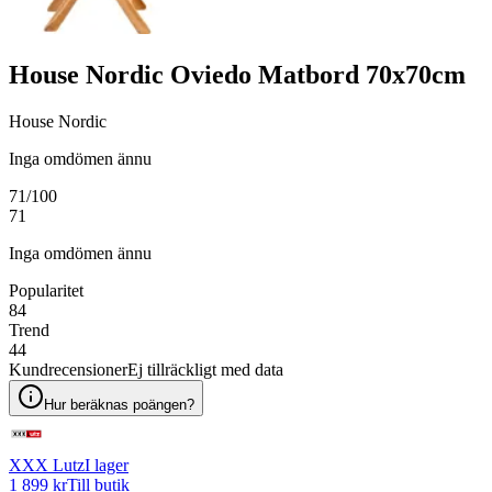
House Nordic Oviedo Matbord 70x70cm
House Nordic
Inga omdömen ännu
71
/100
71
Inga omdömen ännu
Popularitet
84
Trend
44
Kundrecensioner
Ej tillräckligt med data
Hur beräknas poängen?
XXX Lutz
I lager
1 899 kr
Till butik