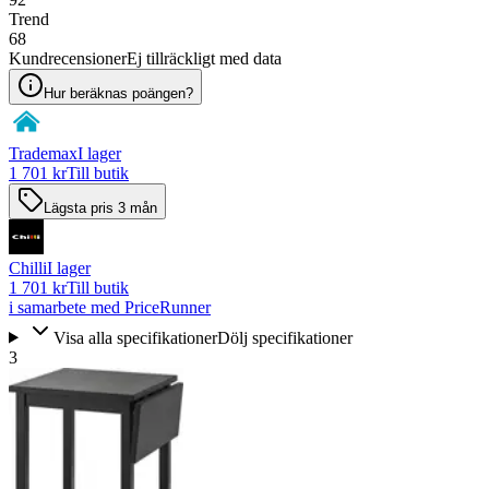
Trend
68
Kundrecensioner
Ej tillräckligt med data
Hur beräknas poängen?
Trademax
I lager
1 701 kr
Till butik
Lägsta pris 3 mån
Chilli
I lager
1 701 kr
Till butik
i samarbete med PriceRunner
Visa alla specifikationer
Dölj specifikationer
3