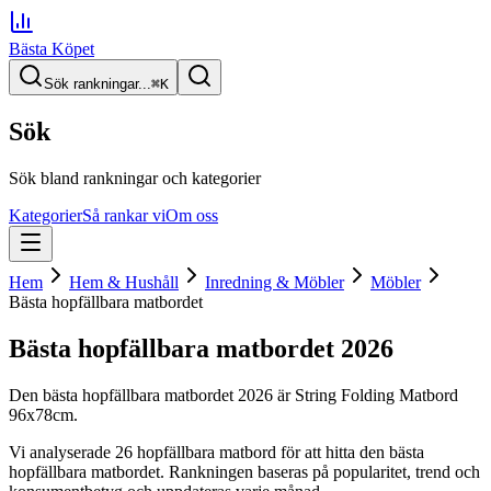
Bästa Köpet
Sök rankningar...
⌘
K
Sök
Sök bland rankningar och kategorier
Kategorier
Så rankar vi
Om oss
Hem
Hem & Hushåll
Inredning & Möbler
Möbler
Bästa hopfällbara matbordet
Bästa hopfällbara matbordet
2026
Den
bästa hopfällbara matbordet
2026
är
String Folding Matbord
96x78cm
.
Vi analyserade
26
hopfällbara matbord
för att hitta
den
bästa
hopfällbara matbordet
. Rankningen baseras på popularitet, trend och