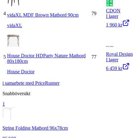
CDON
4
79
vidaXL MDF Brown Matbord 90cm
I lager
1 960 kr
vidaXL
Royal Design
House Doctor HDParty Nature Matbord
5
77
I lager
80x180cm
6 459 kr
House Doctor
i samarbete med PriceRunner
Snabböversikt
1
String Folding Matbord 96x78cm