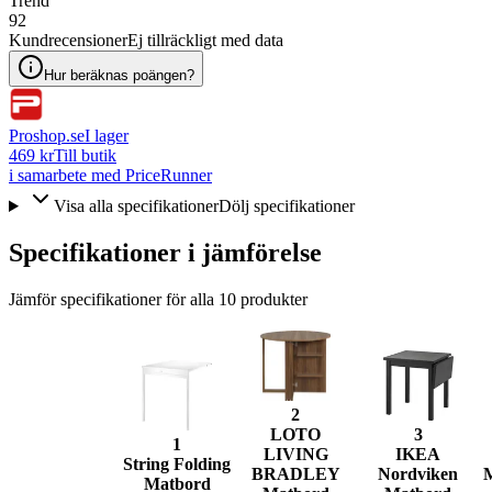
Trend
92
Kundrecensioner
Ej tillräckligt med data
Hur beräknas poängen?
Proshop.se
I lager
469 kr
Till butik
i samarbete med PriceRunner
Visa alla specifikationer
Dölj specifikationer
Specifikationer i jämförelse
Jämför specifikationer för alla
10
produkter
2
LOTO
3
1
LIVING
IKEA
String Folding
BRADLEY
Nordviken
Matbord