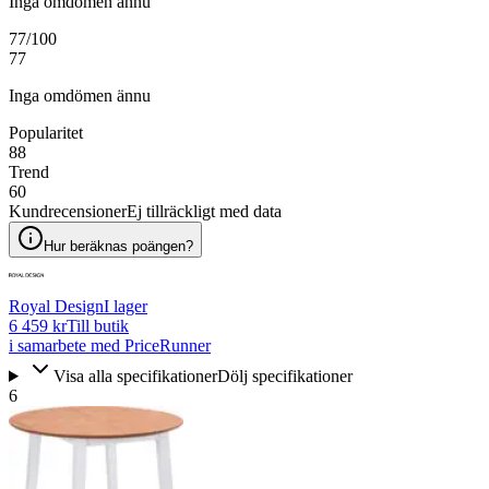
Inga omdömen ännu
77
/100
77
Inga omdömen ännu
Popularitet
88
Trend
60
Kundrecensioner
Ej tillräckligt med data
Hur beräknas poängen?
Royal Design
I lager
6 459 kr
Till butik
i samarbete med PriceRunner
Visa alla specifikationer
Dölj specifikationer
6