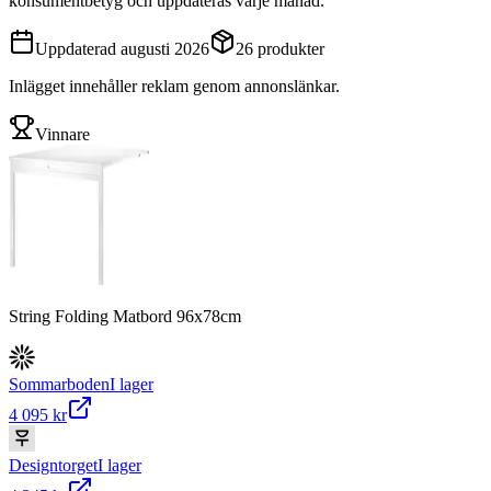
konsumentbetyg och uppdateras varje månad.
Uppdaterad
augusti 2026
26
produkter
Inlägget innehåller reklam genom annonslänkar.
Vinnare
String Folding Matbord 96x78cm
Sommarboden
I lager
4 095 kr
Designtorget
I lager