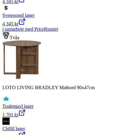
4 345 kr
Svenssons
I lager
4 345 kr
i samarbete med PriceRunner
Tvåa
LOTO LIVING BRADLEY Matbord 90x47cm
Trademax
I lager
1 701 kr
Chilli
I lager