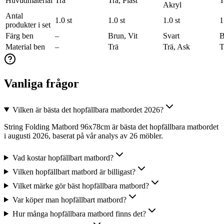
Huvudmaterial
Trä
Trä, Plast
T
Akryl
Antal
1.0 st
1.0 st
1.0 st
1
produkter i set
Färg ben
–
Brun, Vit
Svart
B
Material ben
–
Trä
Trä, Ask
T
Vanliga frågor
Vilken är bästa det hopfällbara matbordet 2026?
String Folding Matbord 96x78cm är bästa det hopfällbara matbordet
i augusti 2026, baserat på vår analys av 26 möbler.
Vad kostar hopfällbart matbord?
Vilken hopfällbart matbord är billigast?
Vilket märke gör bäst hopfällbara matbord?
Var köper man hopfällbart matbord?
Hur många hopfällbara matbord finns det?