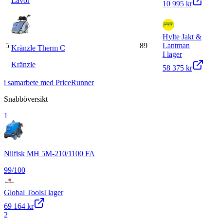
Lavor
10 995 kr
Hylte Jakt &
5
89
Lantman
Kränzle Therm C
I lager
Kränzle
58 375 kr
i samarbete med PriceRunner
Snabböversikt
1
Nilfisk MH 5M-210/1100 FA
99
/100
Global Tools
I lager
69 164 kr
2