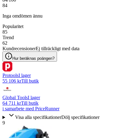
84
Inga omdömen ännu
Popularitet
85
Trend
62
Kundrecensioner
Ej tillräckligt med data
Hur beräknas poängen?
Protools
I lager
55 106 kr
Till butik
Global Tools
I lager
64 711 kr
Till butik
i samarbete med PriceRunner
Visa alla specifikationer
Dölj specifikationer
9