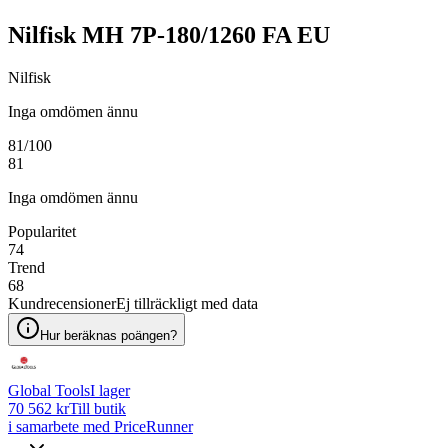
Nilfisk MH 7P-180/1260 FA EU
Nilfisk
Inga omdömen ännu
81
/100
81
Inga omdömen ännu
Popularitet
74
Trend
68
Kundrecensioner
Ej tillräckligt med data
Hur beräknas poängen?
Global Tools
I lager
70 562 kr
Till butik
i samarbete med PriceRunner