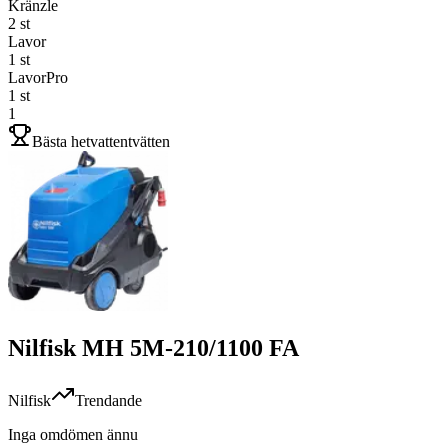
Kränzle
2
st
Lavor
1
st
LavorPro
1
st
1
Bästa hetvattentvätten
Nilfisk MH 5M-210/1100 FA
Nilfisk
Trendande
Inga omdömen ännu