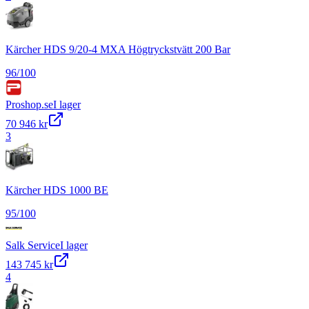
Kärcher HDS 9/20-4 MXA Högtryckstvätt 200 Bar
96
/100
Proshop.se
I lager
70 946 kr
3
Kärcher HDS 1000 BE
95
/100
Salk Service
I lager
143 745 kr
4