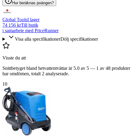
Hur beräknas poängen?
Global Tools
I lager
74 156 kr
Till butik
i samarbete med PriceRunner
Visa alla specifikationer
Dölj specifikationer
Visste du att
Snittbetyget bland hetvattentvättar är 5.0 av 5 — 1 av 48 produkter
har omdömen, totalt 2 analyserade.
10