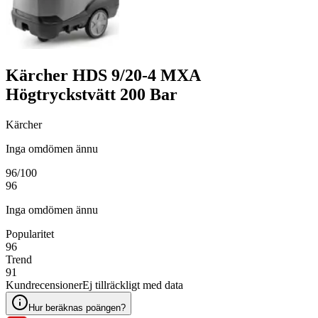
Kärcher HDS 9/20-4 MXA
Högtryckstvätt 200 Bar
Kärcher
Inga omdömen ännu
96
/100
96
Inga omdömen ännu
Popularitet
96
Trend
91
Kundrecensioner
Ej tillräckligt med data
Hur beräknas poängen?