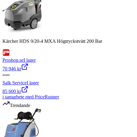
Kärcher HDS 9/20-4 MXA Högtryckstvätt 200 Bar
Proshop.se
I lager
70 946 kr
Salk Service
I lager
85 600 kr
i samarbete med PriceRunner
Trendande