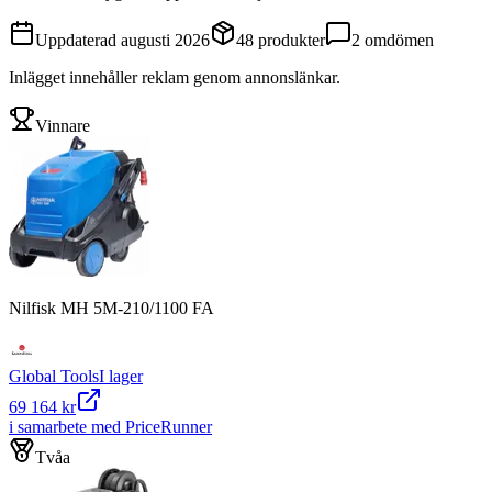
Uppdaterad
augusti 2026
48
produkter
2
omdömen
Inlägget innehåller reklam genom annonslänkar.
Vinnare
Nilfisk MH 5M-210/1100 FA
Global Tools
I lager
69 164 kr
i samarbete med PriceRunner
Tvåa