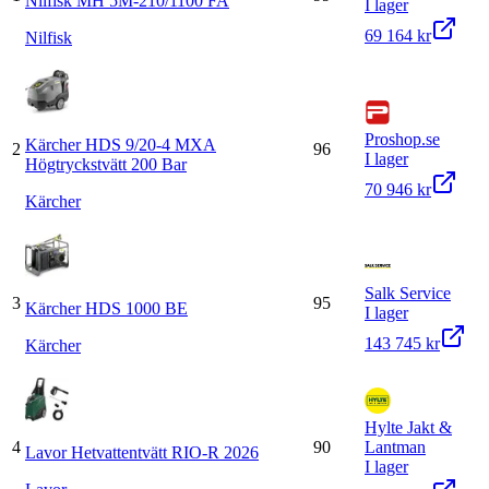
Nilfisk MH 5M-210/1100 FA
I lager
69 164 kr
Nilfisk
Proshop.se
Kärcher HDS 9/20-4 MXA
2
96
I lager
Högtryckstvätt 200 Bar
70 946 kr
Kärcher
Salk Service
3
95
Kärcher HDS 1000 BE
I lager
143 745 kr
Kärcher
Hylte Jakt &
4
90
Lantman
Lavor Hetvattentvätt RIO-R 2026
I lager