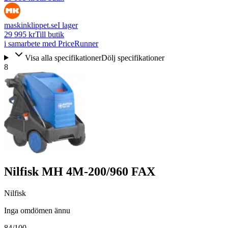
maskinklippet.se
I lager
29 995 kr
Till butik
i samarbete med PriceRunner
Visa alla specifikationer
Dölj specifikationer
8
Nilfisk MH 4M-200/960 FAX
Nilfisk
Inga omdömen ännu
84
/100