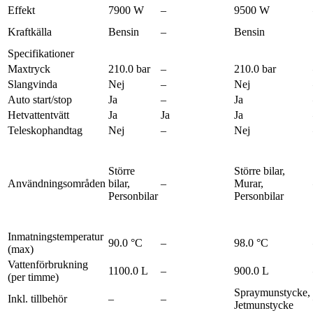
Effekt
7900 W
–
9500 W
Kraftkälla
Bensin
–
Bensin
Specifikationer
Maxtryck
210.0 bar
–
210.0 bar
Slangvinda
Nej
–
Nej
Auto start/stop
Ja
–
Ja
Hetvattentvätt
Ja
Ja
Ja
Teleskophandtag
Nej
–
Nej
Större
Större bilar,
Användningsområden
bilar,
–
Murar,
Personbilar
Personbilar
Inmatningstemperatur
90.0 °C
–
98.0 °C
(max)
Vattenförbrukning
1100.0 L
–
900.0 L
(per timme)
Spraymunstycke,
Inkl. tillbehör
–
–
Jetmunstycke