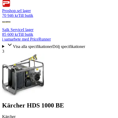
Proshop.se
I lager
70 946 kr
Till butik
Salk Service
I lager
85 600 kr
Till butik
i samarbete med PriceRunner
Visa alla specifikationer
Dölj specifikationer
3
Kärcher HDS 1000 BE
Kärcher