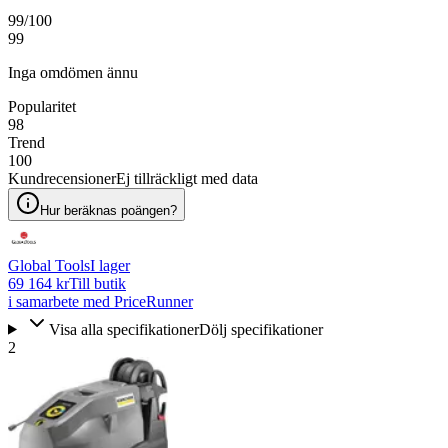
99
/100
99
Inga omdömen ännu
Popularitet
98
Trend
100
Kundrecensioner
Ej tillräckligt med data
Hur beräknas poängen?
Global Tools
I lager
69 164 kr
Till butik
i samarbete med PriceRunner
Visa alla specifikationer
Dölj specifikationer
2