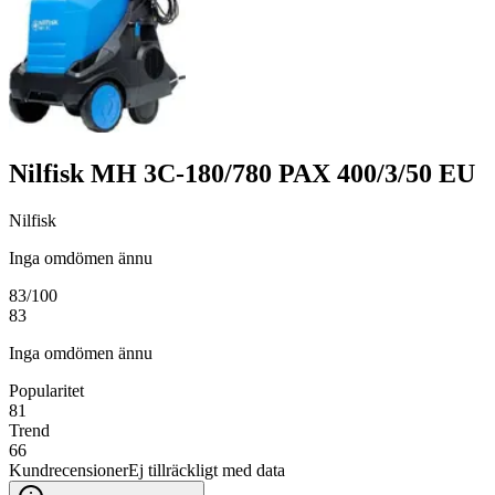
Nilfisk MH 3C-180/780 PAX 400/3/50 EU
Nilfisk
Inga omdömen ännu
83
/100
83
Inga omdömen ännu
Popularitet
81
Trend
66
Kundrecensioner
Ej tillräckligt med data