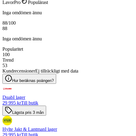
LavorPro
Populärast
Inga omdömen ännu
88
/100
88
Inga omdömen ännu
Popularitet
100
Trend
53
Kundrecensioner
Ej tillräckligt med data
Hur beräknas poängen?
Duab
I lager
29 995 kr
Till butik
Lägsta pris 3 mån
Hylte Jakt & Lantman
I lager
29 995 kr
Till butik