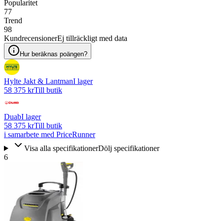
Popularitet
77
Trend
98
Kundrecensioner
Ej tillräckligt med data
Hur beräknas poängen?
Hylte Jakt & Lantman
I lager
58 375 kr
Till butik
Duab
I lager
58 375 kr
Till butik
i samarbete med PriceRunner
Visa alla specifikationer
Dölj specifikationer
6