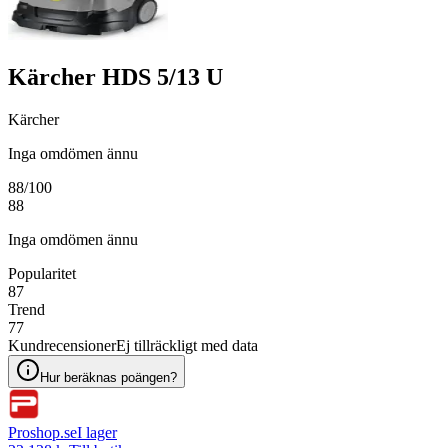
Kärcher HDS 5/13 U
Kärcher
Inga omdömen ännu
88
/100
88
Inga omdömen ännu
Popularitet
87
Trend
77
Kundrecensioner
Ej tillräckligt med data
Hur beräknas poängen?
Proshop.se
I lager