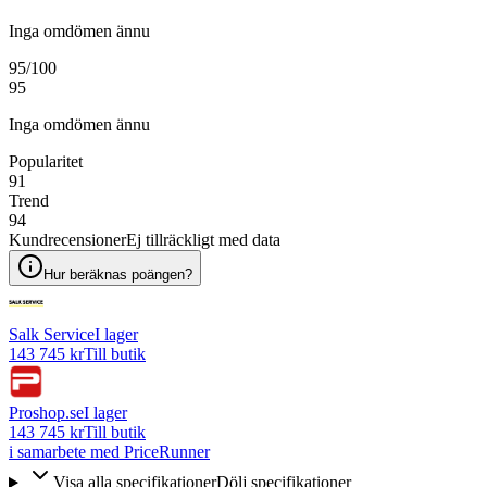
Inga omdömen ännu
95
/100
95
Inga omdömen ännu
Popularitet
91
Trend
94
Kundrecensioner
Ej tillräckligt med data
Hur beräknas poängen?
Salk Service
I lager
143 745 kr
Till butik
Proshop.se
I lager
143 745 kr
Till butik
i samarbete med PriceRunner
Visa alla specifikationer
Dölj specifikationer