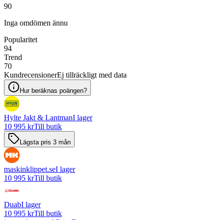
90
Inga omdömen ännu
Popularitet
94
Trend
70
Kundrecensioner
Ej tillräckligt med data
Hur beräknas poängen?
Hylte Jakt & Lantman
I lager
10 995 kr
Till butik
Lägsta pris 3 mån
maskinklippet.se
I lager
10 995 kr
Till butik
Duab
I lager
10 995 kr
Till butik