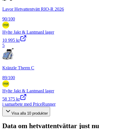
Lavor Hetvattentvätt RIO-R 2026
90
/100
Hylte Jakt & Lantman
I lager
10 995 kr
5
Kränzle Therm C
89
/100
Hylte Jakt & Lantman
I lager
58 375 kr
i samarbete med PriceRunner
Visa alla
10
produkter
Data om
hetvattentvättar
just nu