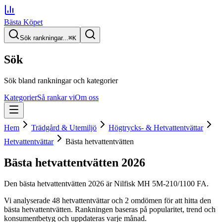
Bästa Köpet
Sök rankningar...
⌘
K
Sök
Sök bland rankningar och kategorier
Kategorier
Så rankar vi
Om oss
Hem
Trädgård & Utemiljö
Högtrycks- & Hetvattentvättar
Hetvattentvättar
Bästa hetvattentvätten
Bästa hetvattentvätten
2026
Den
bästa hetvattentvätten
2026
är
Nilfisk MH 5M-210/1100 FA
.
Vi analyserade
48
hetvattentvättar
och 2 omdömen
för att hitta
den
bästa hetvattentvätten
. Rankningen baseras på popularitet, trend och
konsumentbetyg och uppdateras varje månad.