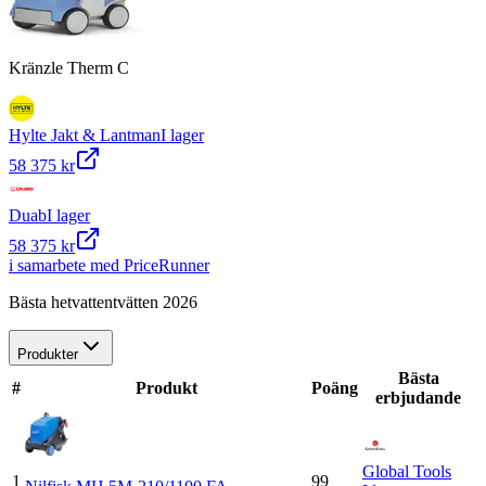
Kränzle Therm C
Hylte Jakt & Lantman
I lager
58 375 kr
Duab
I lager
58 375 kr
i samarbete med PriceRunner
Bästa hetvattentvätten 2026
Produkter
Bästa
#
Produkt
Poäng
erbjudande
Global Tools
1
99