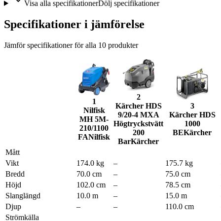
Visa alla specifikationer
Dölj specifikationer
Specifikationer i jämförelse
Jämför specifikationer för alla
10
produkter
2
1
Kärcher HDS
3
Nilfisk
9/20-4 MXA
Kärcher HDS
MH 5M-
Högtryckstvätt
1000
210/1100
200
BE
Kärcher
FA
Nilfisk
Bar
Kärcher
Mått
Vikt
174.0 kg
–
175.7 kg
Bredd
70.0 cm
–
75.0 cm
Höjd
102.0 cm
–
78.5 cm
Slanglängd
10.0 m
–
15.0 m
Djup
–
–
110.0 cm
Strömkälla