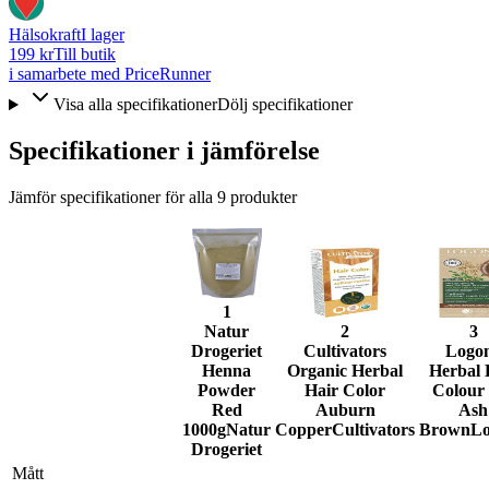
Hälsokraft
I lager
199 kr
Till butik
i samarbete med PriceRunner
Visa alla specifikationer
Dölj specifikationer
Specifikationer i jämförelse
Jämför specifikationer för alla
9
produkter
1
Natur
2
3
Drogeriet
Cultivators
Logo
Henna
Organic Herbal
Herbal 
Powder
Hair Color
Colour
Red
Auburn
Ash
1000g
Natur
Copper
Cultivators
Brown
L
Drogeriet
Mått