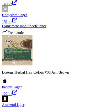
149 kr
Bodystore
I lager
151 kr
i samarbete med PriceRunner
Trendande
Logona Herbal Hair Colour #08 Ash Brown
flaconi
I lager
122 kr
Amazon
I lager