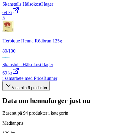
Skanstulls Hälsokost
I lager
69 kr
5
Herbique Henna Rödbrun 125g
80
/100
Skanstulls Hälsokost
I lager
69 kr
i samarbete med PriceRunner
Visa alla
9
produkter
Data om
hennafarger
just nu
Baserat på
94
produkter i kategorin
Medianpris