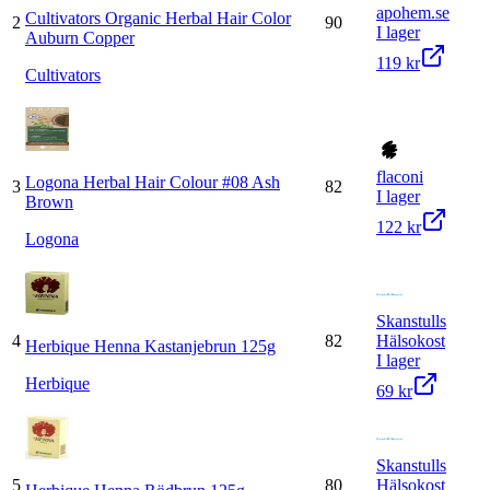
apohem.se
Cultivators Organic Herbal Hair Color
2
90
I lager
Auburn Copper
119 kr
Cultivators
flaconi
Logona Herbal Hair Colour #08 Ash
3
82
I lager
Brown
122 kr
Logona
Skanstulls
4
82
Hälsokost
Herbique Henna Kastanjebrun 125g
I lager
Herbique
69 kr
Skanstulls
5
80
Hälsokost