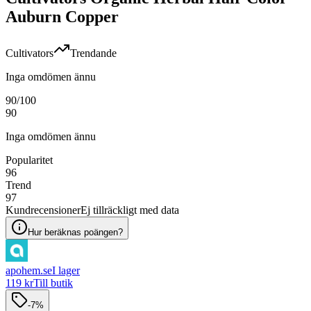
Auburn Copper
Cultivators
Trendande
Inga omdömen ännu
90
/100
90
Inga omdömen ännu
Popularitet
96
Trend
97
Kundrecensioner
Ej tillräckligt med data
Hur beräknas poängen?
apohem.se
I lager
119 kr
Till butik
-7%