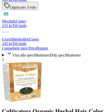
Lägsta pris 3 mån
Mecindo
I lager
232 kr
Till butik
Graviditetskollen
I lager
245 kr
Till butik
i samarbete med PriceRunner
Visa alla specifikationer
Dölj specifikationer
2
Cultivators Organic Herbal Hair Color