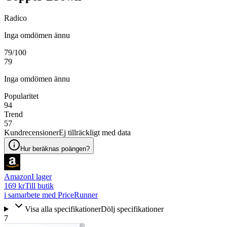
Radico
Inga omdömen ännu
79
/100
79
Inga omdömen ännu
Popularitet
94
Trend
57
Kundrecensioner
Ej tillräckligt med data
Hur beräknas poängen?
Amazon
I lager
169 kr
Till butik
i samarbete med PriceRunner
Visa alla specifikationer
Dölj specifikationer
7