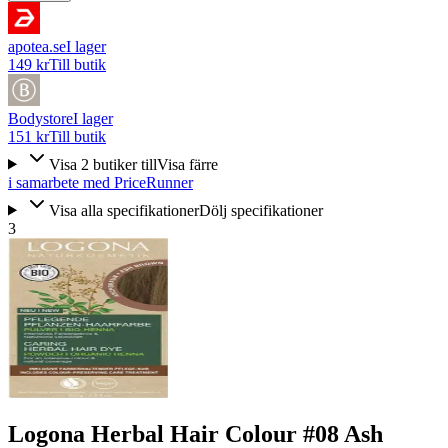
apotea.se
I lager
149 kr
Till butik
Bodystore
I lager
151 kr
Till butik
Visa
2
butiker
till
Visa färre
i samarbete med PriceRunner
Visa alla specifikationer
Dölj specifikationer
3
Logona Herbal Hair Colour #08 Ash