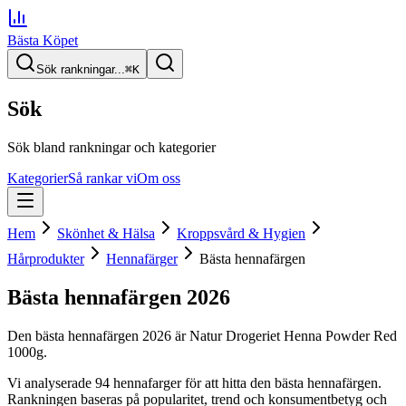
Bästa Köpet
Sök rankningar...
⌘
K
Sök
Sök bland rankningar och kategorier
Kategorier
Så rankar vi
Om oss
Hem
Skönhet & Hälsa
Kroppsvård & Hygien
Hårprodukter
Hennafärger
Bästa hennafärgen
Bästa hennafärgen
2026
Den
bästa hennafärgen
2026
är
Natur Drogeriet Henna Powder Red
1000g
.
Vi analyserade
94
hennafarger
för att hitta
den
bästa hennafärgen
.
Rankningen baseras på popularitet, trend och konsumentbetyg och