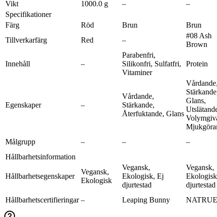
Vikt
1000.0 g
–
–
Specifikationer
Färg
Röd
Brun
Brun
#08 Ash
Tillverkarfärg
Red
–
Brown
Parabenfri,
Innehåll
–
Silikonfri, Sulfatfri,
Protein
Vitaminer
Vårdande
Stärkande
Vårdande,
Glans,
Egenskaper
–
Stärkande,
Utslätand
Återfuktande, Glans
Volymgiv
Mjukgöra
Målgrupp
–
–
–
Hållbarhetsinformation
Vegansk,
Vegansk,
Vegansk,
Hållbarhetsegenskaper
Ekologisk, Ej
Ekologisk
Ekologisk
djurtestad
djurtestad
Hållbarhetscertifieringar
–
Leaping Bunny
NATRU