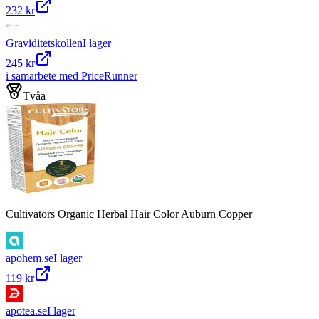
232 kr
Graviditetskollen
I lager
245 kr
i samarbete med PriceRunner
Tvåa
Cultivators Organic Herbal Hair Color Auburn Copper
apohem.se
I lager
119 kr
apotea.se
I lager