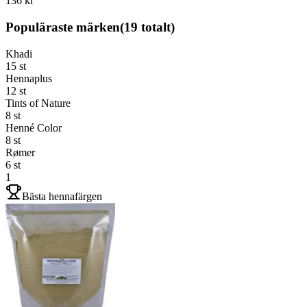
136 kr
Populäraste märken
(
19
totalt)
Khadi
15
st
Hennaplus
12
st
Tints of Nature
8
st
Henné Color
8
st
Rømer
6
st
1
Bästa hennafärgen