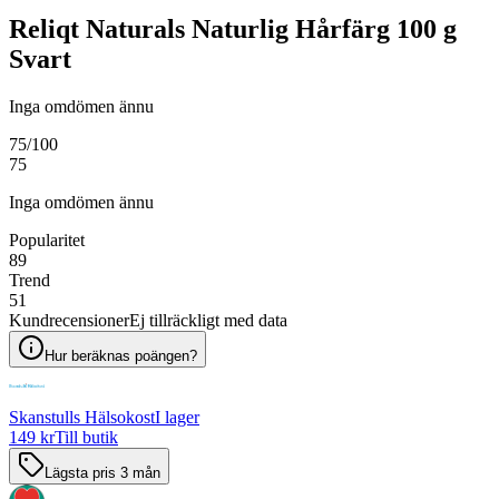
Reliqt Naturals Naturlig Hårfärg 100 g
Svart
Inga omdömen ännu
75
/100
75
Inga omdömen ännu
Popularitet
89
Trend
51
Kundrecensioner
Ej tillräckligt med data
Hur beräknas poängen?
Skanstulls Hälsokost
I lager
149 kr
Till butik
Lägsta pris 3 mån