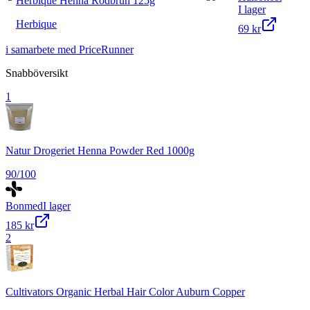
Herbique Henna Rödbrun 125g
I lager
Herbique
69 kr
i samarbete med PriceRunner
Snabböversikt
1
Natur Drogeriet Henna Powder Red 1000g
90
/100
Bonmed
I lager
185 kr
2
Cultivators Organic Herbal Hair Color Auburn Copper