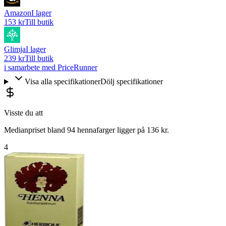
Amazon
I lager
153 kr
Till butik
Glimja
I lager
239 kr
Till butik
i samarbete med PriceRunner
Visa alla specifikationer
Dölj specifikationer
Visste du att
Medianpriset bland 94 hennafarger ligger på 136 kr.
4