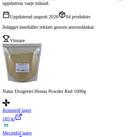
uppdateras varje månad.
Uppdaterad
augusti 2026
94
produkter
Inlägget innehåller reklam genom annonslänkar.
Vinnare
Natur Drogeriet Henna Powder Red 1000g
Bonmed
I lager
185 kr
Mecindo
I lager