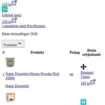
153 kr
Glimja
I lager
239 kr
i samarbete med PriceRunner
Bästa hennafärgen 2026
Produkter
Bästa
#
Produkt
Poäng
erbjudande
Bonmed
Natur Drogeriet Henna Powder Red
1
90
I lager
1000g
185 kr
Natur Drogeriet