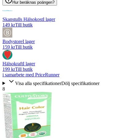
Hur beräknas poängen?
Skanstulls Hälsokost
I lager
149 kr
Till butik
Bodystore
I lager
159 kr
Till butik
Hälsokraft
I lager
199 kr
Till butik
i samarbete med PriceRunner
Visa alla specifikationer
Dölj specifikationer
8