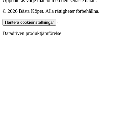
Uppdateras varje månad med den senaste datan.
©
2026
Bästa Köpet. Alla rättigheter förbehållna.
·
Hantera cookieinställningar
Datadriven produktjämförelse