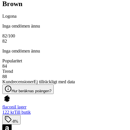
Brown
Logona
Inga omdömen ännu
82
/100
82
Inga omdömen ännu
Popularitet
84
Trend
88
Kundrecensioner
Ej tillräckligt med data
Hur beräknas poängen?
flaconi
I lager
122 kr
Till butik
-8%