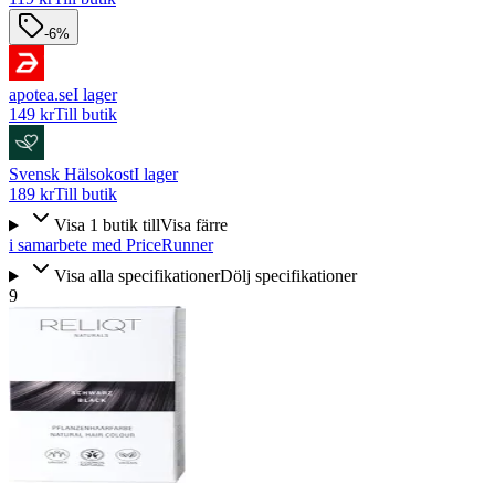
-6%
apotea.se
I lager
149 kr
Till butik
Svensk Hälsokost
I lager
189 kr
Till butik
Visa
1
butik
till
Visa färre
i samarbete med PriceRunner
Visa alla specifikationer
Dölj specifikationer
9