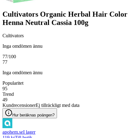
Cultivators Organic Herbal Hair Color
Henna Neutral Cassia 100g
Cultivators
Inga omdömen ännu
77
/100
77
Inga omdömen ännu
Popularitet
95
Trend
49
Kundrecensioner
Ej tillräckligt med data
Hur beräknas poängen?
apohem.se
I lager
119 kr
Till butik