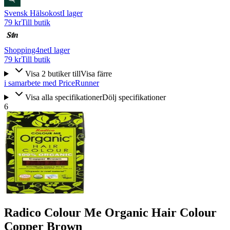
Svensk Hälsokost
I lager
79 kr
Till butik
Shopping4net
I lager
79 kr
Till butik
Visa
2
butiker
till
Visa färre
i samarbete med PriceRunner
Visa alla specifikationer
Dölj specifikationer
6
Radico Colour Me Organic Hair Colour
Copper Brown