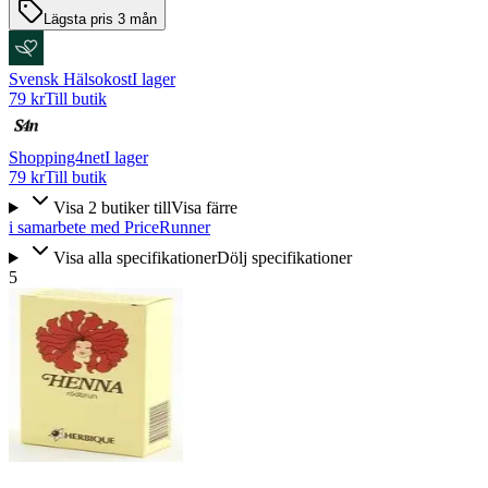
Lägsta pris 3 mån
Svensk Hälsokost
I lager
79 kr
Till butik
Shopping4net
I lager
79 kr
Till butik
Visa
2
butiker
till
Visa färre
i samarbete med PriceRunner
Visa alla specifikationer
Dölj specifikationer
5