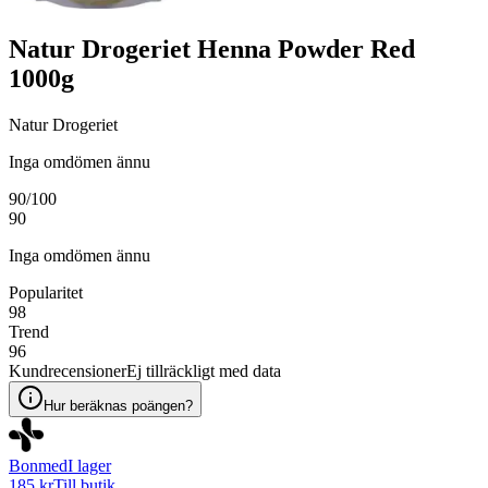
Natur Drogeriet Henna Powder Red
1000g
Natur Drogeriet
Inga omdömen ännu
90
/100
90
Inga omdömen ännu
Popularitet
98
Trend
96
Kundrecensioner
Ej tillräckligt med data
Hur beräknas poängen?
Bonmed
I lager
185 kr
Till butik