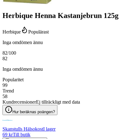
Herbique Henna Kastanjebrun 125g
Herbique
Populärast
Inga omdömen ännu
82
/100
82
Inga omdömen ännu
Popularitet
99
Trend
58
Kundrecensioner
Ej tillräckligt med data
Hur beräknas poängen?
Skanstulls Hälsokost
I lager
69 kr
Till butik