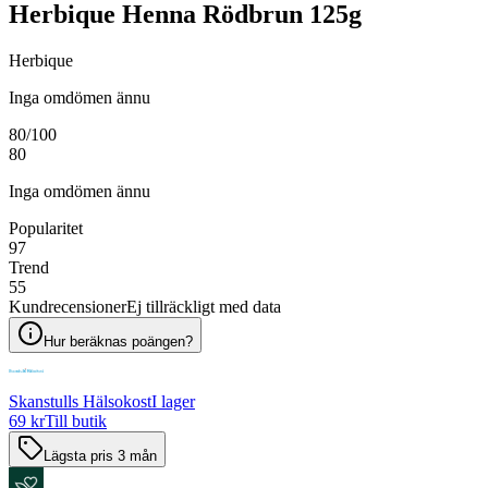
Herbique Henna Rödbrun 125g
Herbique
Inga omdömen ännu
80
/100
80
Inga omdömen ännu
Popularitet
97
Trend
55
Kundrecensioner
Ej tillräckligt med data
Hur beräknas poängen?
Skanstulls Hälsokost
I lager
69 kr
Till butik
Lägsta pris 3 mån