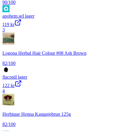
90
/100
apohem.se
I lager
119 kr
3
Logona Herbal Hair Colour #08 Ash Brown
82
/100
flaconi
I lager
122 kr
4
Herbique Henna Kastanjebrun 125g
82
/100