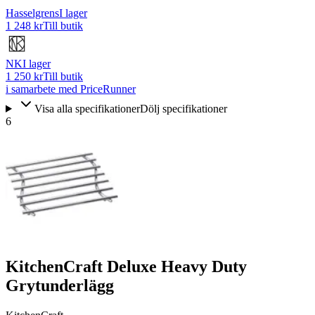
Hasselgrens
I lager
1 248 kr
Till butik
NK
I lager
1 250 kr
Till butik
i samarbete med PriceRunner
Visa alla specifikationer
Dölj specifikationer
6
KitchenCraft Deluxe Heavy Duty
Grytunderlägg