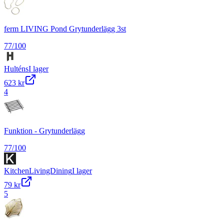
ferm LIVING Pond Grytunderlägg 3st
77
/100
Hulténs
I lager
623 kr
4
Funktion - Grytunderlägg
77
/100
KitchenLivingDining
I lager
79 kr
5