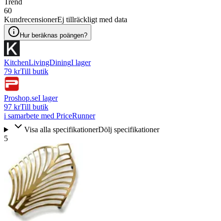
Trend
60
Kundrecensioner
Ej tillräckligt med data
Hur beräknas poängen?
KitchenLivingDining
I lager
79 kr
Till butik
Proshop.se
I lager
97 kr
Till butik
i samarbete med PriceRunner
Visa alla specifikationer
Dölj specifikationer
5