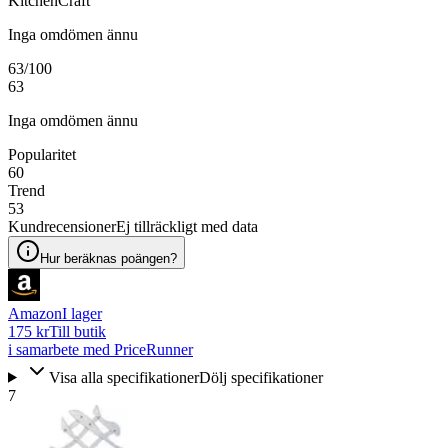
KitchenCraft
Inga omdömen ännu
63
/100
63
Inga omdömen ännu
Popularitet
60
Trend
53
Kundrecensioner
Ej tillräckligt med data
Hur beräknas poängen?
Amazon
I lager
175 kr
Till butik
i samarbete med PriceRunner
Visa alla specifikationer
Dölj specifikationer
7