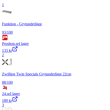
1
Funktion - Grytunderlägg
93
/100
Proshop.se
I lager
133 kr
2
Zwilling Twin Specials Grytunderlägg 22cm
88
/100
24.se
I lager
189 kr
3