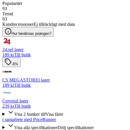
Popularitet
93
Trend
93
Kundrecensioner
Ej tillräckligt med data
Hur beräknas poängen?
24.se
I lager
189 kr
Till butik
-6%
CS MEGASTORE
I lager
189 kr
Till butik
Cervera
I lager
239 kr
Till butik
Visa
2
butiker
till
Visa färre
i samarbete med PriceRunner
Visa alla specifikationer
Dölj specifikationer