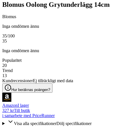
Blomus Oolong Grytunderlägg 14cm
Blomus
Inga omdömen ännu
35
/100
35
Inga omdömen ännu
Popularitet
20
Trend
13
Kundrecensioner
Ej tillräckligt med data
Hur beräknas poängen?
Amazon
I lager
327 kr
Till butik
i samarbete med PriceRunner
Visa alla specifikationer
Dölj specifikationer