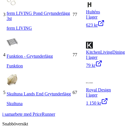
Hulténs
ferm LIVING Pond Grytunderlägg
3
77
I lager
3st
623 kr
ferm LIVING
KitchenLivingDining
4
77
Funktion - Grytunderlägg
I lager
79 kr
Funktion
Royal Design
5
67
Skultuna Lands End Grytunderlägg
I lager
1 150 kr
Skultuna
i samarbete med PriceRunner
Snabböversikt