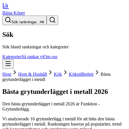
Bästa Köpet
Sök rankningar...
⌘
K
Sök
Sök bland rankningar och kategorier
Kategorier
Så rankar vi
Om oss
Hem
Hem & Hushåll
Kök
Kökstillbehör
Bästa
grytunderlägget i metall
Bästa grytunderlägget i metall
2026
Den
bästa grytunderlägget i metall
2026
är
Funktion -
Grytunderlägg
.
Vi analyserade
16
grytunderlägg i metall
för att hitta
den
bästa
grytunderlägget i metall
. Rankningen baseras på popularitet, trend