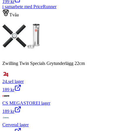
199 kr
i samarbete med PriceRunner
Tvåa
Zwilling Twin Specials Grytunderlägg 22cm
24.se
I lager
189 kr
CS MEGASTORE
I lager
189 kr
Cervera
I lager