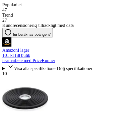
Popularitet
47
Trend
27
Kundrecensioner
Ej tillräckligt med data
Hur beräknas poängen?
Amazon
I lager
101 kr
Till butik
i samarbete med PriceRunner
Visa alla specifikationer
Dölj specifikationer
10