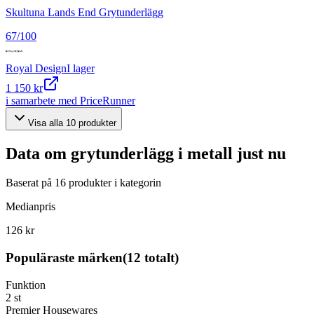
Skultuna Lands End Grytunderlägg
67
/100
Royal Design
I lager
1 150 kr
i samarbete med PriceRunner
Visa alla
10
produkter
Data om
grytunderlägg i metall
just nu
Baserat på
16
produkter i kategorin
Medianpris
126 kr
Populäraste märken
(
12
totalt)
Funktion
2
st
Premier Housewares