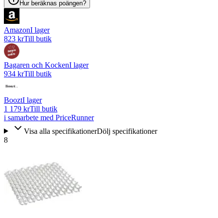
Hur beräknas poängen?
Amazon
I lager
823 kr
Till butik
Bagaren och Kocken
I lager
934 kr
Till butik
Boozt
I lager
1 179 kr
Till butik
i samarbete med PriceRunner
Visa alla specifikationer
Dölj specifikationer
8