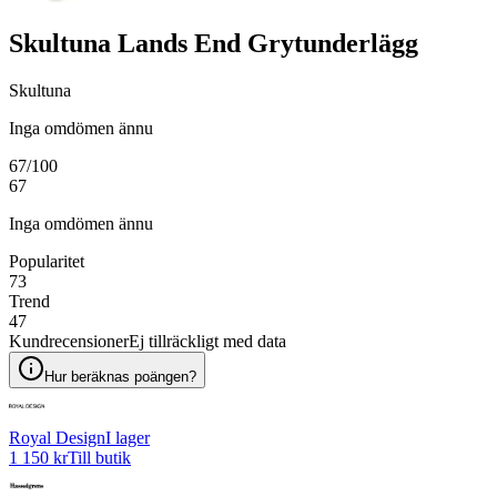
Skultuna Lands End Grytunderlägg
Skultuna
Inga omdömen ännu
67
/100
67
Inga omdömen ännu
Popularitet
73
Trend
47
Kundrecensioner
Ej tillräckligt med data
Hur beräknas poängen?
Royal Design
I lager
1 150 kr
Till butik