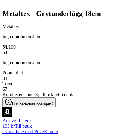
Metaltex - Grytunderlägg 18cm
Metaltex
Inga omdömen ännu
54
/100
54
Inga omdömen ännu
Popularitet
33
Trend
67
Kundrecensioner
Ej tillräckligt med data
Hur beräknas poängen?
Amazon
I lager
103 kr
Till butik
i samarbete med PriceRunner