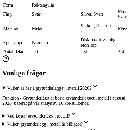
Form
Rektangulär
–
–
Mässin
Färg
Svart
Silver, Svart
Svart
Silikon, Rostfritt
Material
Metall
Mässi
stål
Diskmaskinsvänlig,
Egenskaper
Non-slip
–
Non-slip
Antal delar
1 st
1 st
3 st
Vanliga frågor
Vilken är bästa grytunderlägget i metall 2026?
Funktion - Grytunderlägg är bästa grytunderlägget i metall i augusti
2026, baserat på vår analys av 16 kökstillbehör.
Vad kostar grytunderlägg i metall?
Vilken grytunderlägg i metall är billigast?