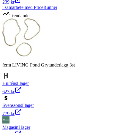
239 kr
i samarbete med PriceRunner
Trendande
ferm LIVING Pond Grytunderlägg 3st
Hulténs
I lager
623 kr
Svenssons
I lager
779 kr
Magasin
I lager