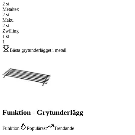
2
st
Metaltex
2
st
Maku
2
st
Zwilling
1
st
1
Bästa grytunderlägget i metall
Funktion - Grytunderlägg
Funktion
Populärast
Trendande