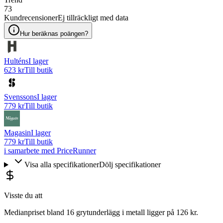
73
Kundrecensioner
Ej tillräckligt med data
Hur beräknas poängen?
Hulténs
I lager
623 kr
Till butik
Svenssons
I lager
779 kr
Till butik
Magasin
I lager
779 kr
Till butik
i samarbete med PriceRunner
Visa alla specifikationer
Dölj specifikationer
Visste du att
Medianpriset bland 16 grytunderlägg i metall ligger på 126 kr.