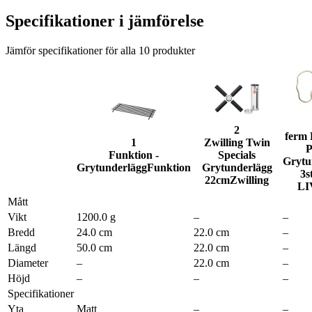
Specifikationer i jämförelse
Jämför specifikationer för alla
10
produkter
2
ferm
1
Zwilling Twin
P
Funktion -
Specials
Grytu
Grytunderlägg
Funktion
Grytunderlägg
3s
22cm
Zwilling
LI
Mått
Vikt
1200.0 g
–
–
Bredd
24.0 cm
22.0 cm
–
Längd
50.0 cm
22.0 cm
–
Diameter
–
22.0 cm
–
Höjd
–
–
–
Specifikationer
Yta
Matt
–
–