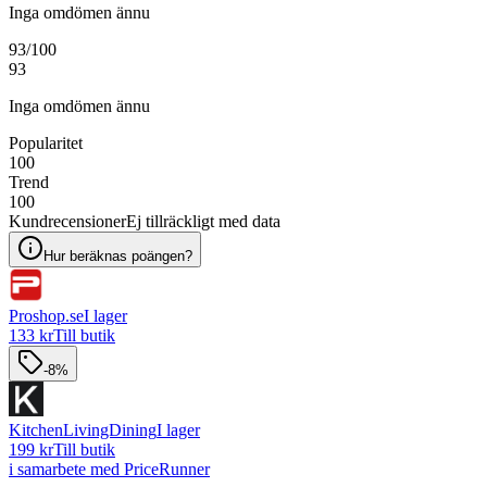
Inga omdömen ännu
93
/100
93
Inga omdömen ännu
Popularitet
100
Trend
100
Kundrecensioner
Ej tillräckligt med data
Hur beräknas poängen?
Proshop.se
I lager
133 kr
Till butik
-8%
KitchenLivingDining
I lager
199 kr
Till butik
i samarbete med PriceRunner