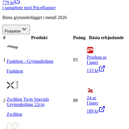
779 kr
i samarbete med PriceRunner
Bästa grytunderlägget i metall 2026
Produkter
#
Produkt
Poäng
Bästa erbjudande
Proshop.se
1
93
Funktion - Grytunderlägg
I lager
133 kr
Funktion
24.se
Zwilling Twin Specials
2
88
I lager
Grytunderlägg 22cm
189 kr
Zwilling