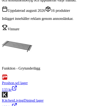
och konsumentbetyg och uppdateras varje månad.
Uppdaterad
augusti 2026
16
produkter
Inlägget innehåller reklam genom annonslänkar.
Vinnare
Funktion - Grytunderlägg
Proshop.se
I lager
133 kr
KitchenLivingDining
I lager