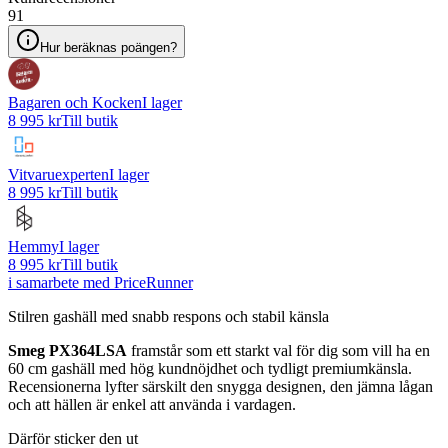
91
Hur beräknas poängen?
Bagaren och Kocken
I lager
8 995 kr
Till butik
Vitvaruexperten
I lager
8 995 kr
Till butik
Hemmy
I lager
8 995 kr
Till butik
i samarbete med PriceRunner
Stilren gashäll med snabb respons och stabil känsla
Smeg PX364LSA
framstår som ett starkt val för dig som vill ha en
60 cm gashäll med hög kundnöjdhet och tydligt premiumkänsla.
Recensionerna lyfter särskilt den snygga designen, den jämna lågan
och att hällen är enkel att använda i vardagen.
Därför sticker den ut