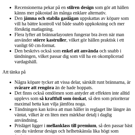
Recensionerna pekar på en
stilren design
som gör att hällen
känns mer påkostad än många enklare alternativ.
Den
jämna och stabila gaslågan
uppskattas av köpare som
vill ha bättre kontroll vid både snabb uppkokning och mer
försiktig matlagning.
Flera lyfter att brännarlayouten fungerar bra även när man
använder
större kastruller
, vilket gör hällen praktisk i ett
vanligt 60 cm-format.
Den beskrivs också som
enkel att använda
och snabb i
tändningen, vilket passar dig som vill ha en okomplicerad
vardagshäll.
Att tänka på
Några köpare tycker att vissa delar, särskilt runt brännarna, är
svårare att rengöra
än de hade hoppats.
Det finns också omdömen som antyder att effekten inte alltid
upplevs som
så kraftfull som önskat
, så den som prioriterar
maximal hetta kan vilja jämföra noga.
Tändningen kan kräva att man håller in reglaget lite längre än
väntat, vilket är en liten men märkbar detalj i daglig
användning.
Prisläget ligger i
mellanklass till premium
, så den passar bäst
om du värderar design och helhetskänsla lika högt som