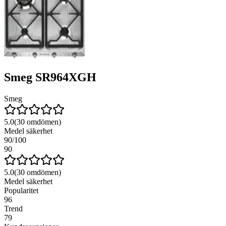
Smeg SR964XGH
Smeg
5.0
(
30
omdömen)
Medel säkerhet
90
/100
90
5.0
(
30
omdömen)
Medel säkerhet
Popularitet
96
Trend
79