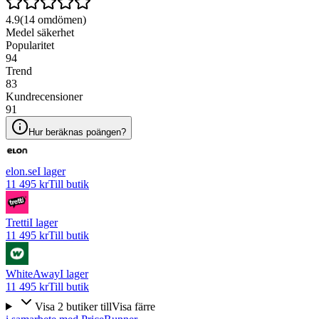
4.9
(
14
omdömen)
Medel säkerhet
Popularitet
94
Trend
83
Kundrecensioner
91
Hur beräknas poängen?
elon.se
I lager
11 495 kr
Till butik
Tretti
I lager
11 495 kr
Till butik
WhiteAway
I lager
11 495 kr
Till butik
Visa
2
butiker
till
Visa färre