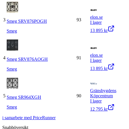
elon.se
3
93
Smeg SRV876POGH
I lager
13 895 kr
Smeg
elon.se
4
91
Smeg SRV876AOGH
I lager
13 895 kr
Smeg
Gränsbygdens
5
90
Köpcentrum
Smeg SR964XGH
I lager
Smeg
12 795 kr
i samarbete med PriceRunner
Snabböversikt