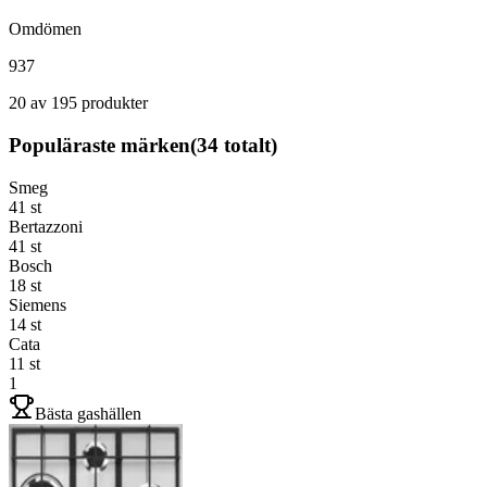
Omdömen
937
20 av 195 produkter
Populäraste märken
(
34
totalt)
Smeg
41
st
Bertazzoni
41
st
Bosch
18
st
Siemens
14
st
Cata
11
st
1
Bästa gashällen