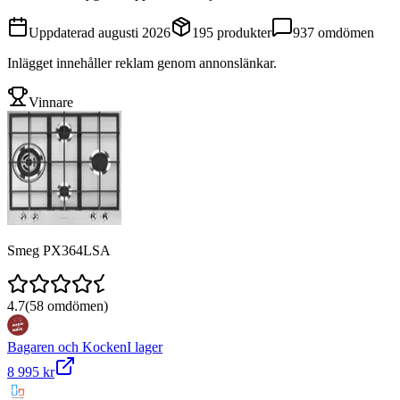
Uppdaterad
augusti 2026
195
produkter
937
omdömen
Inlägget innehåller reklam genom annonslänkar.
Vinnare
Smeg PX364LSA
4.7
(
58
omdömen)
Bagaren och Kocken
I lager
8 995 kr