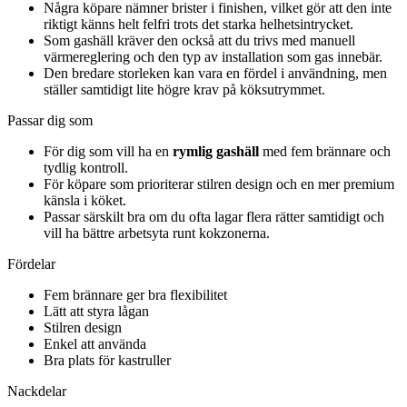
Några köpare nämner brister i finishen, vilket gör att den inte
riktigt känns helt felfri trots det starka helhetsintrycket.
Som gashäll kräver den också att du trivs med manuell
värmereglering och den typ av installation som gas innebär.
Den bredare storleken kan vara en fördel i användning, men
ställer samtidigt lite högre krav på köksutrymmet.
Passar dig som
För dig som vill ha en
rymlig gashäll
med fem brännare och
tydlig kontroll.
För köpare som prioriterar stilren design och en mer premium
känsla i köket.
Passar särskilt bra om du ofta lagar flera rätter samtidigt och
vill ha bättre arbetsyta runt kokzonerna.
Fördelar
Fem brännare ger bra flexibilitet
Lätt att styra lågan
Stilren design
Enkel att använda
Bra plats för kastruller
Nackdelar