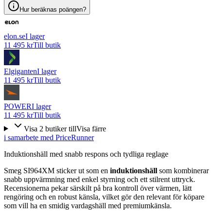
Hur beräknas poängen?
elon.se
I lager
11 495 kr
Till butik
Elgiganten
I lager
11 495 kr
Till butik
POWER
I lager
11 495 kr
Till butik
Visa
2
butiker
till
Visa färre
i samarbete med PriceRunner
Induktionshäll med snabb respons och tydliga reglage
Smeg SI964XM sticker ut som en
induktionshäll
som kombinerar
snabb uppvärmning med enkel styrning och ett stilrent uttryck.
Recensionerna pekar särskilt på bra kontroll över värmen, lätt
rengöring och en robust känsla, vilket gör den relevant för köpare
som vill ha en smidig vardagshäll med premiumkänsla.