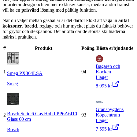
prioriterar design och en mer exklusiv känsla, medan andra främst
vill ha en
prisvärd
lösning med pålitlig funktion.
När du väljer mellan gashällar är det därför klokt att väga in
antal
kokzoner
,
bredd
, reglage och hur mycket plats du faktiskt behöver
för grytor och stekpannor. Det är ofta där de största skillnaderna
märks i praktiken.
#
Produkt
Poäng
Bästa erbjudande
Bagaren och
1
94
Kocken
Smeg PX364LSA
I lager
Smeg
8 995 kr
Gränsbygdens
Bosch Serie 6 Gas Hob PPP6A6I10
2
93
Köpcentrum
Glass 60 cm
I lager
7 595 kr
Bosch