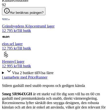
Kundrecensioner
92
Hur beräknas poängen?
Gränsbygdens Köpcentrum
I lager
12 795 kr
Till butik
elon.se
I lager
12 795 kr
Till butik
Hemmy
I lager
12 995 kr
Till butik
Visa
2
butiker
till
Visa färre
i samarbete med PriceRunner
Stilren gashäll med snabb respons och gedigen känsla
Smeg SR964XGH
är ett starkt val för dig som vill ha en 60 cm
gashäll med premiumkänsla och snabb, direkt värmereglering.
Recensionerna lyfter särskilt den snygga designen, den robusta
känslan och att den är enkel att använda, vilket gör den relevant för