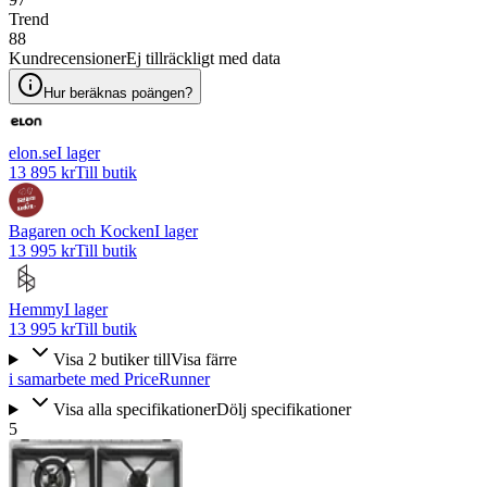
Trend
88
Kundrecensioner
Ej tillräckligt med data
Hur beräknas poängen?
elon.se
I lager
13 895 kr
Till butik
Bagaren och Kocken
I lager
13 995 kr
Till butik
Hemmy
I lager
13 995 kr
Till butik
Visa
2
butiker
till
Visa färre
i samarbete med PriceRunner
Visa alla specifikationer
Dölj specifikationer
5