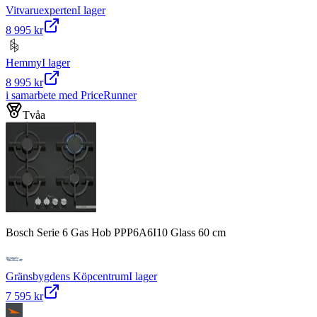
Vitvaruexperten
I lager
8 995 kr
Hemmy
I lager
8 995 kr
i samarbete med PriceRunner
Tvåa
Bosch Serie 6 Gas Hob PPP6A6I10 Glass 60 cm
Gränsbygdens Köpcentrum
I lager
7 595 kr