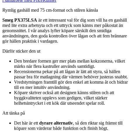
i samarbete med PriceRunner
Rymlig gashäll med 75 cm-format och stilren känsla
Smeg PX375LSA
är ett intressant val för dig som vill ha en gashäll
med lite extra arbetsyta och ett uttryck som känns mer påkostat än
genomsnittet. I vår analys lyfter köpare särskilt den smidiga
användningen, den goda kontrollen över lågan och att fem brännare
gör hällen praktisk i vardagen.
Därför sticker den ut
Den bredare formen ger mer plats mellan kokzonerna, vilket
märks när flera kastruller används samtidigt.
Recensionerna pekar på att lågan är lätt att styra, så hällen
passar bra för matlagning där värmen behöver justeras snabbt.
Vredstyrningen framtill gör den enkel att komma åt och bidrar
till en mer intuitiv användning.
Köpare skriver också att designen känns stilren och att
byggkvaliteten upplevs som gedigen, vilket stärker
helhetsintrycket i ett kök där utseendet spelar roll.
Att tänka på
Det här är ett
dyrare alternativ
, så den riktar sig främst till
köpare som värderar både funktion och finish högt.