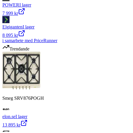
POWER
I lager
7 999 kr
Elgiganten
I lager
8 095 kr
i samarbete med PriceRunner
Trendande
Smeg SRV876POGH
elon.se
I lager
13 895 kr