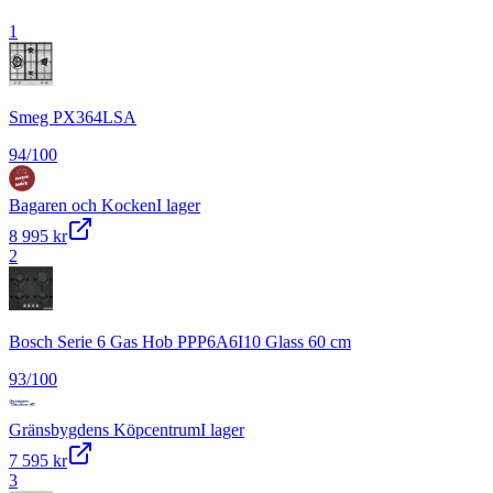
1
Smeg PX364LSA
94
/100
Bagaren och Kocken
I lager
8 995 kr
2
Bosch Serie 6 Gas Hob PPP6A6I10 Glass 60 cm
93
/100
Gränsbygdens Köpcentrum
I lager
7 595 kr
3