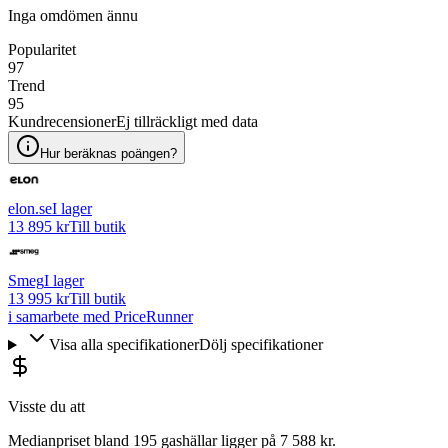
Inga omdömen ännu
Popularitet
97
Trend
95
Kundrecensioner
Ej tillräckligt med data
Hur beräknas poängen?
elon.se
I lager
13 895 kr
Till butik
Smeg
I lager
13 995 kr
Till butik
i samarbete med PriceRunner
Visa alla specifikationer
Dölj specifikationer
Visste du att
Medianpriset bland 195 gashällar ligger på 7 588 kr.