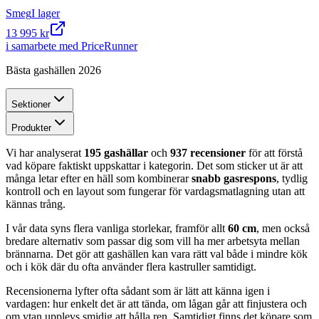
Smeg
I lager
13 995 kr
i samarbete med PriceRunner
Bästa gashällen 2026
Sektioner
Produkter
Vi har analyserat
195 gashällar
och
937 recensioner
för att förstå
vad köpare faktiskt uppskattar i kategorin. Det som sticker ut är att
många letar efter en häll som kombinerar
snabb gasrespons
, tydlig
kontroll och en layout som fungerar för vardagsmatlagning utan att
kännas trång.
I vår data syns flera vanliga storlekar, framför allt
60 cm
, men också
bredare alternativ som passar dig som vill ha mer arbetsyta mellan
brännarna. Det gör att gashällen kan vara rätt val både i mindre kök
och i kök där du ofta använder flera kastruller samtidigt.
Recensionerna lyfter ofta sådant som är lätt att känna igen i
vardagen: hur enkelt det är att tända, om lågan går att finjustera och
om ytan upplevs smidig att hålla ren. Samtidigt finns det köpare som