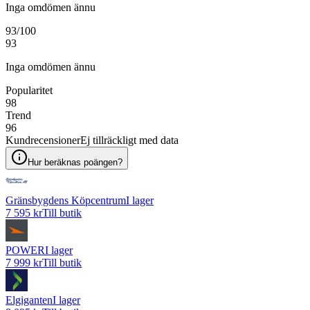
Inga omdömen ännu
93
/100
93
Inga omdömen ännu
Popularitet
98
Trend
96
Kundrecensioner
Ej tillräckligt med data
Hur beräknas poängen?
Gränsbygdens Köpcentrum
I lager
7 595 kr
Till butik
POWER
I lager
7 999 kr
Till butik
Elgiganten
I lager