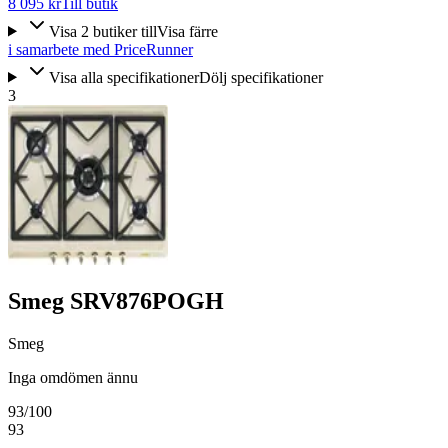
8 095 kr
Till butik
Visa
2
butiker
till
Visa färre
i samarbete med PriceRunner
Visa alla specifikationer
Dölj specifikationer
3
Smeg SRV876POGH
Smeg
Inga omdömen ännu
93
/100
93