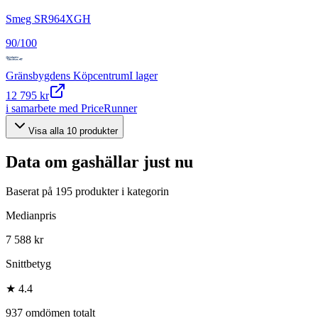
Smeg SR964XGH
90
/100
Gränsbygdens Köpcentrum
I lager
12 795 kr
i samarbete med PriceRunner
Visa alla
10
produkter
Data om
gashällar
just nu
Baserat på
195
produkter i kategorin
Medianpris
7 588 kr
Snittbetyg
★ 4.4
937 omdömen totalt