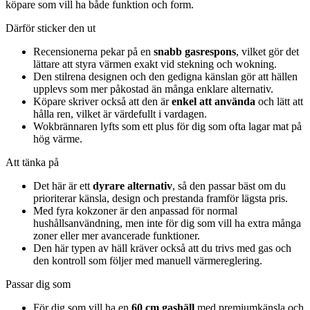
köpare som vill ha både funktion och form.
Därför sticker den ut
Recensionerna pekar på en
snabb gasrespons
, vilket gör det
lättare att styra värmen exakt vid stekning och wokning.
Den stilrena designen och den gedigna känslan gör att hällen
upplevs som mer påkostad än många enklare alternativ.
Köpare skriver också att den är
enkel att använda
och lätt att
hålla ren, vilket är värdefullt i vardagen.
Wokbrännaren lyfts som ett plus för dig som ofta lagar mat på
hög värme.
Att tänka på
Det här är ett
dyrare alternativ
, så den passar bäst om du
prioriterar känsla, design och prestanda framför lägsta pris.
Med fyra kokzoner är den anpassad för normal
hushållsanvändning, men inte för dig som vill ha extra många
zoner eller mer avancerade funktioner.
Den här typen av häll kräver också att du trivs med gas och
den kontroll som följer med manuell värmereglering.
Passar dig som
För dig som vill ha en
60 cm gashäll
med premiumkänsla och