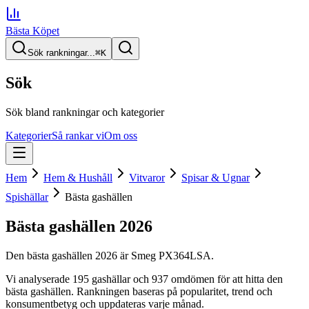
Bästa Köpet
Sök rankningar...
⌘
K
Sök
Sök bland rankningar och kategorier
Kategorier
Så rankar vi
Om oss
Hem
Hem & Hushåll
Vitvaror
Spisar & Ugnar
Spishällar
Bästa gashällen
Bästa gashällen
2026
Den
bästa gashällen
2026
är
Smeg PX364LSA
.
Vi analyserade
195
gashällar
och 937 omdömen
för att hitta
den
bästa gashällen
. Rankningen baseras på popularitet, trend och
konsumentbetyg och uppdateras varje månad.