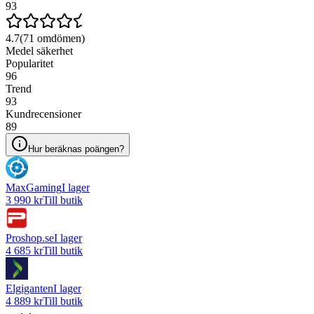
93
4.7
(
71
omdömen)
Medel säkerhet
Popularitet
96
Trend
93
Kundrecensioner
89
Hur beräknas poängen?
MaxGaming
I lager
3 990 kr
Till butik
Proshop.se
I lager
4 685 kr
Till butik
Elgiganten
I lager
4 889 kr
Till butik