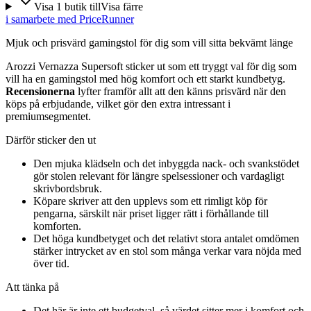
Visa
1
butik
till
Visa färre
i samarbete med PriceRunner
Mjuk och prisvärd gamingstol för dig som vill sitta bekvämt länge
Arozzi Vernazza Supersoft sticker ut som ett tryggt val för dig som
vill ha en gamingstol med hög komfort och ett starkt kundbetyg.
Recensionerna
lyfter framför allt att den känns prisvärd när den
köps på erbjudande, vilket gör den extra intressant i
premiumsegmentet.
Därför sticker den ut
Den mjuka klädseln och det inbyggda nack- och svankstödet
gör stolen relevant för längre spelsessioner och vardagligt
skrivbordsbruk.
Köpare skriver att den upplevs som ett rimligt köp för
pengarna, särskilt när priset ligger rätt i förhållande till
komforten.
Det höga kundbetyget och det relativt stora antalet omdömen
stärker intrycket av en stol som många verkar vara nöjda med
över tid.
Att tänka på
Det här är inte ett budgetval, så värdet sitter mer i komfort och