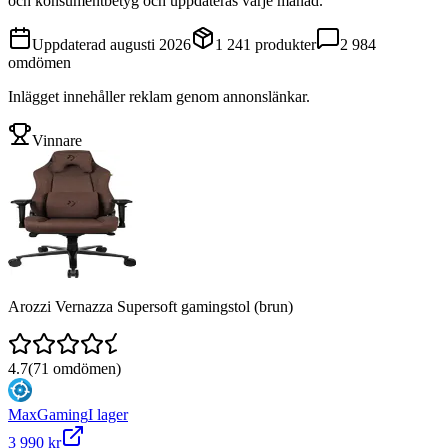
och konsumentbetyg och uppdateras varje månad.
Uppdaterad
augusti 2026
1 241
produkter
2 984
omdömen
Inlägget innehåller reklam genom annonslänkar.
Vinnare
Arozzi Vernazza Supersoft gamingstol (brun)
4.7
(
71
omdömen)
MaxGaming
I lager
3 990 kr