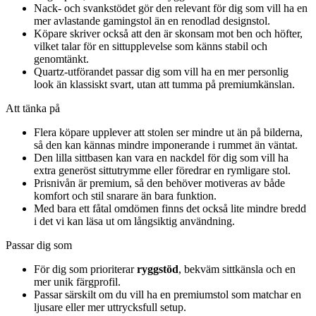
Nack- och svankstödet gör den relevant för dig som vill ha en
mer avlastande gamingstol än en renodlad designstol.
Köpare skriver också att den är skonsam mot ben och höfter,
vilket talar för en sittupplevelse som känns stabil och
genomtänkt.
Quartz-utförandet passar dig som vill ha en mer personlig
look än klassiskt svart, utan att tumma på premiumkänslan.
Att tänka på
Flera köpare upplever att stolen ser mindre ut än på bilderna,
så den kan kännas mindre imponerande i rummet än väntat.
Den lilla sittbasen kan vara en nackdel för dig som vill ha
extra generöst sittutrymme eller föredrar en rymligare stol.
Prisnivån är premium, så den behöver motiveras av både
komfort och stil snarare än bara funktion.
Med bara ett fåtal omdömen finns det också lite mindre bredd
i det vi kan läsa ut om långsiktig användning.
Passar dig som
För dig som prioriterar
ryggstöd
, bekväm sittkänsla och en
mer unik färgprofil.
Passar särskilt om du vill ha en premiumstol som matchar en
ljusare eller mer uttrycksfull setup.