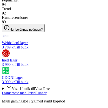
Popularitet
94
Trend
92
Kundrecensioner
89
Hur beräknas poängen?
Webhallen
I lager
3 789 kr
Till butik
Inet
I lager
3 990 kr
Till butik
CDON
I lager
3 999 kr
Till butik
Visa
1
butik
till
Visa färre
i samarbete med PriceRunner
Mjuk gamingstol i tyg med starkt köpstöd