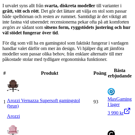
I urvalet syns allt från
svarta, diskreta modeller
till varianter i
grått, vitt och rött
. Det gör det lättare att välja en stol som passar
både spelhörnan och resten av rummet. Samtidigt är det viktigt att
inte fastna vid utseendet: recensionerna pekar ofta på att komforten
avgörs av sådant som
sitsens form, ryggstödets justering och hur
väl stödet fungerar över tid
.
För dig som vill ha en gamingstol som faktiskt fungerar i vardagen
handlar valet därför om mer än design. Vi hjälper dig att jämföra
modeller som passar olika behov, från enklare alternativ till mer
påkostade stolar med tydligare ergonomiska funktioner.
Bästa
#
Produkt
Poäng
erbjudande
MaxGaming
Arozzi Vernazza Supersoft gamingstol
1
93
I lager
(brun)
3 990 kr
Arozzi