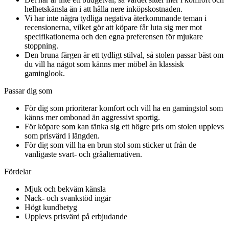
helhetskänsla än i att hålla nere inköpskostnaden.
Vi har inte några tydliga negativa återkommande teman i
recensionerna, vilket gör att köpare får luta sig mer mot
specifikationerna och den egna preferensen för mjukare
stoppning.
Den bruna färgen är ett tydligt stilval, så stolen passar bäst om
du vill ha något som känns mer möbel än klassisk
gaminglook.
Passar dig som
För dig som prioriterar komfort och vill ha en gamingstol som
känns mer ombonad än aggressivt sportig.
För köpare som kan tänka sig ett högre pris om stolen upplevs
som prisvärd i längden.
För dig som vill ha en brun stol som sticker ut från de
vanligaste svart- och gråalternativen.
Fördelar
Mjuk och bekväm känsla
Nack- och svankstöd ingår
Högt kundbetyg
Upplevs prisvärd på erbjudande