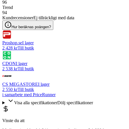
96
Trend
94
Kundrecensioner
Ej tillräckligt med data
Hur beräknas poängen?
Proshop.se
I lager
2 428 kr
Till butik
CDON
I lager
2 538 kr
Till butik
CS MEGASTORE
I lager
2 550 kr
Till butik
i samarbete med PriceRunner
Visa alla specifikationer
Dölj specifikationer
Visste du att