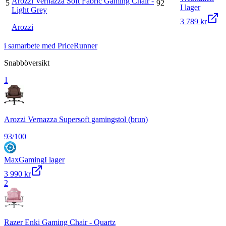
Arozzi Vernazza Soft Fabric Gaming Chair -
5
92
I lager
Light Grey
3 789 kr
Arozzi
i samarbete med PriceRunner
Snabböversikt
1
Arozzi Vernazza Supersoft gamingstol (brun)
93
/100
MaxGaming
I lager
3 990 kr
2
Razer Enki Gaming Chair - Quartz