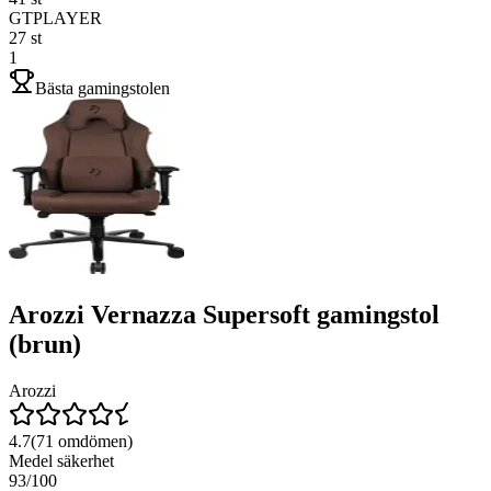
GTPLAYER
27
st
1
Bästa gamingstolen
Arozzi Vernazza Supersoft gamingstol
(brun)
Arozzi
4.7
(
71
omdömen)
Medel säkerhet
93
/100