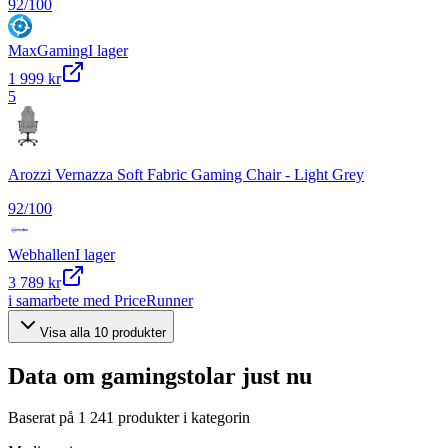
92
/100
MaxGaming
I lager
1 999 kr
5
Arozzi Vernazza Soft Fabric Gaming Chair - Light Grey
92
/100
Webhallen
I lager
3 789 kr
i samarbete med PriceRunner
Visa alla
10
produkter
Data om
gamingstolar
just nu
Baserat på
1 241
produkter i kategorin