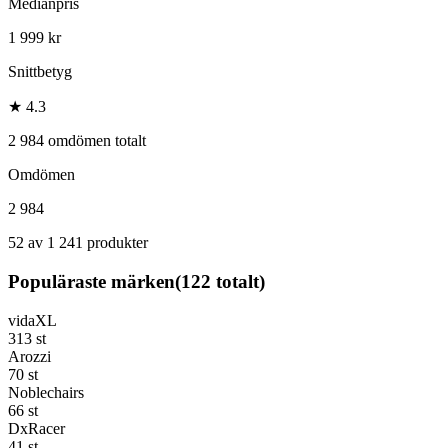
Medianpris
1 999 kr
Snittbetyg
★ 4.3
2 984 omdömen totalt
Omdömen
2 984
52 av 1 241 produkter
Populäraste märken
(
122
totalt)
vidaXL
313
st
Arozzi
70
st
Noblechairs
66
st
DxRacer
41
st