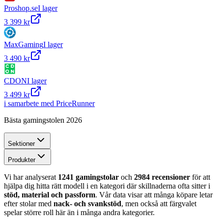
Proshop.se
I lager
3 399 kr
MaxGaming
I lager
3 490 kr
CDON
I lager
3 499 kr
i samarbete med PriceRunner
Bästa gamingstolen 2026
Sektioner
Produkter
Vi har analyserat
1241 gamingstolar
och
2984 recensioner
för att
hjälpa dig hitta rätt modell i en kategori där skillnaderna ofta sitter i
stöd, material och passform
. Vår data visar att många köpare letar
efter stolar med
nack- och svankstöd
, men också att färgvalet
spelar större roll här än i många andra kategorier.