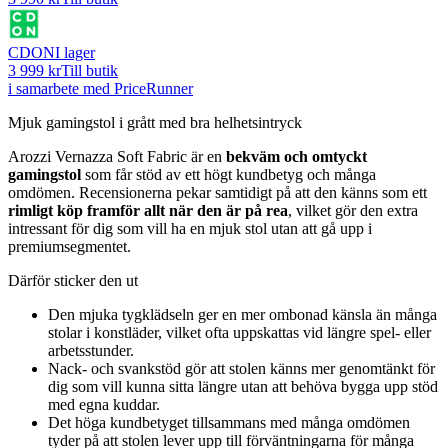
CDON
I lager
3 999 kr
Till butik
i samarbete med PriceRunner
Mjuk gamingstol i grått med bra helhetsintryck
Arozzi Vernazza Soft Fabric är en
bekväm och omtyckt
gamingstol
som får stöd av ett högt kundbetyg och många
omdömen. Recensionerna pekar samtidigt på att den känns som ett
rimligt köp framför allt när den är på rea
, vilket gör den extra
intressant för dig som vill ha en mjuk stol utan att gå upp i
premiumsegmentet.
Därför sticker den ut
Den mjuka tygklädseln ger en mer ombonad känsla än många
stolar i konstläder, vilket ofta uppskattas vid längre spel- eller
arbetsstunder.
Nack- och svankstöd gör att stolen känns mer genomtänkt för
dig som vill kunna sitta längre utan att behöva bygga upp stöd
med egna kuddar.
Det höga kundbetyget tillsammans med många omdömen
tyder på att stolen lever upp till förväntningarna för många