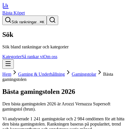
Bästa Köpet
Sök rankningar...
⌘
K
Sök
Sök bland rankningar och kategorier
Kategorier
Så rankar vi
Om oss
Hem
Gaming & Underhållning
Gamingstolar
Bästa
gamingstolen
Bästa gamingstolen
2026
Den
bästa gamingstolen
2026
är
Arozzi Vernazza Supersoft
gamingstol (brun)
.
Vi analyserade
1 241
gamingstolar
och 2 984 omdömen
för att hitta
den
bästa gamingstolen
. Rankningen baseras på popularitet, trend