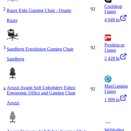
Coolshop
2
92
Razer Enki Gaming Chair - Quartz
I lager
4 949 kr
Razer
Proshop.se
3
92
Sandberg Ergofusion Gaming Chair
I lager
2 428 kr
Sandberg
MaxGaming
Arozzi Avanti Soft Upholstery Fabric
4
92
I lager
Ergonomic Office and Gaming Chair
1 999 kr
Arozzi
Webhallen