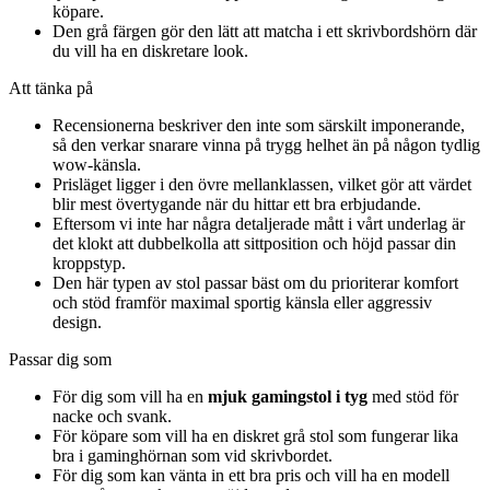
köpare.
Den grå färgen gör den lätt att matcha i ett skrivbordshörn där
du vill ha en diskretare look.
Att tänka på
Recensionerna beskriver den inte som särskilt imponerande,
så den verkar snarare vinna på trygg helhet än på någon tydlig
wow-känsla.
Prisläget ligger i den övre mellanklassen, vilket gör att värdet
blir mest övertygande när du hittar ett bra erbjudande.
Eftersom vi inte har några detaljerade mått i vårt underlag är
det klokt att dubbelkolla att sittposition och höjd passar din
kroppstyp.
Den här typen av stol passar bäst om du prioriterar komfort
och stöd framför maximal sportig känsla eller aggressiv
design.
Passar dig som
För dig som vill ha en
mjuk gamingstol i tyg
med stöd för
nacke och svank.
För köpare som vill ha en diskret grå stol som fungerar lika
bra i gaminghörnan som vid skrivbordet.
För dig som kan vänta in ett bra pris och vill ha en modell