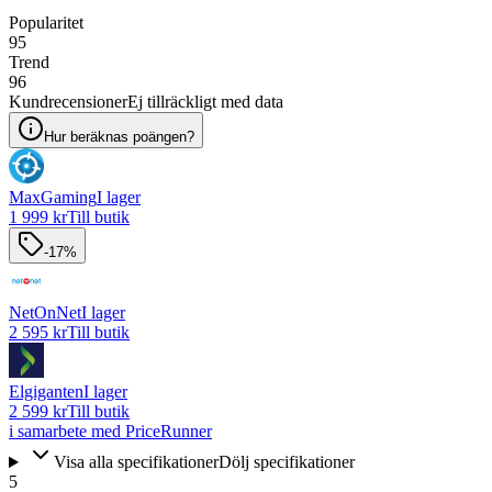
Popularitet
95
Trend
96
Kundrecensioner
Ej tillräckligt med data
Hur beräknas poängen?
MaxGaming
I lager
1 999 kr
Till butik
-17%
NetOnNet
I lager
2 595 kr
Till butik
Elgiganten
I lager
2 599 kr
Till butik
i samarbete med PriceRunner
Visa alla specifikationer
Dölj specifikationer
5