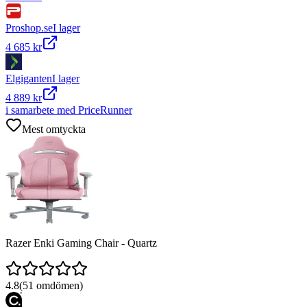
Proshop.se
I lager
4 685 kr
Elgiganten
I lager
4 889 kr
i samarbete med PriceRunner
Mest omtyckta
Razer Enki Gaming Chair - Quartz
4.8
(
51
omdömen)