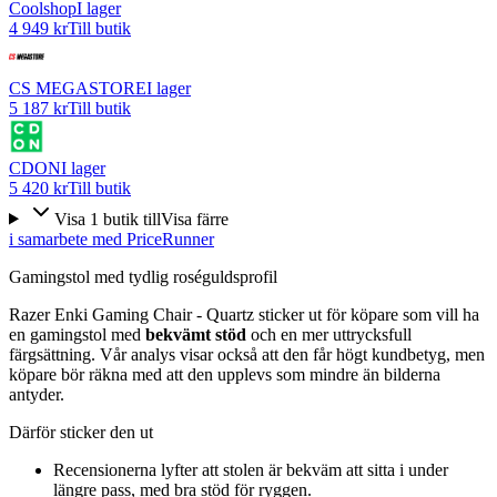
Coolshop
I lager
4 949 kr
Till butik
CS MEGASTORE
I lager
5 187 kr
Till butik
CDON
I lager
5 420 kr
Till butik
Visa
1
butik
till
Visa färre
i samarbete med PriceRunner
Gamingstol med tydlig roséguldsprofil
Razer Enki Gaming Chair - Quartz sticker ut för köpare som vill ha
en gamingstol med
bekvämt stöd
och en mer uttrycksfull
färgsättning. Vår analys visar också att den får högt kundbetyg, men
köpare bör räkna med att den upplevs som mindre än bilderna
antyder.
Därför sticker den ut
Recensionerna lyfter att stolen är bekväm att sitta i under
längre pass, med bra stöd för ryggen.