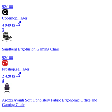
92
/100
Coolshop
I lager
4 949 kr
3
Sandberg Ergofusion Gaming Chair
92
/100
Proshop.se
I lager
2 428 kr
4
Arozzi Avanti Soft Upholstery Fabric Ergonomic Office and
Gaming Chair