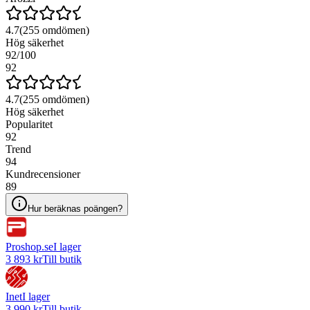
4.7
(
255
omdömen)
Hög säkerhet
92
/100
92
4.7
(
255
omdömen)
Hög säkerhet
Popularitet
92
Trend
94
Kundrecensioner
89
Hur beräknas poängen?
Proshop.se
I lager
3 893 kr
Till butik
Inet
I lager
3 990 kr
Till butik