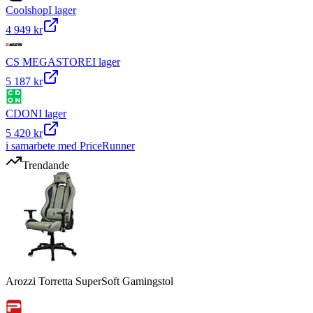
Coolshop
I lager
4 949 kr
CS MEGASTORE
I lager
5 187 kr
CDON
I lager
5 420 kr
i samarbete med PriceRunner
Trendande
Arozzi Torretta SuperSoft Gamingstol