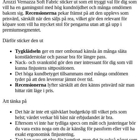
Arozzi Vernazza Soft Fabric sticker ut som ett tryggt val för dig som
vill ha en gamingstol med hög kundnöjdhet och många omdömen
bakom sig.
Recensionerna
pekar främst på att den upplevs som
prisvärd, särskilt när den säljs på rea, vilket gör den relevant för
köpare som vill ha mycket stol för pengarna utan att gå upp i
premiumsegmentet.
Därför sticker den ut
Tygklädseln
ger en mer ombonad känsla än många släta
konstläderstolar och passar bra för längre pass.
Nack- och svankstöd gör den mer intressant för dig som vill
kunna finjustera sittpositionen.
Det höga kundbetyget tillsammans med många omdömen
tyder på att den levererar jämnt över tid.
Recensionerna
lyfter särskilt att den känns prisvärd när man
hittar rätt läge i pris.
Att tänka på
Det här är inte ett självklart budgetköp till vilket pris som
helst; värdet verkar bli bäst när erbjudandet är bra.
Eftersom vi inte har tydliga specs om mått och justeringar bör
du vara extra noga om du är känslig för passform eller vill ha
exakt ergonomisk finjustering.
Tyg kan vara ett plus för komfort, men det är också något som