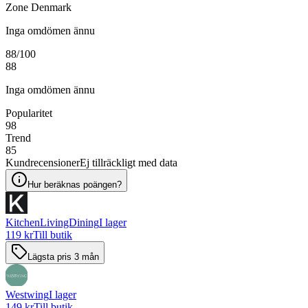
Zone Denmark
Inga omdömen ännu
88
/100
88
Inga omdömen ännu
Popularitet
98
Trend
85
Kundrecensioner
Ej tillräckligt med data
Hur beräknas poängen?
KitchenLivingDining
I lager
119 kr
Till butik
Lägsta pris 3 mån
Westwing
I lager
149 kr
Till butik