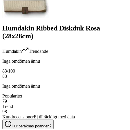
Humdakin Ribbed Diskduk Rosa
(28x28cm)
Humdakin
Trendande
Inga omdömen ännu
83
/100
83
Inga omdömen ännu
Popularitet
79
Trend
98
Kundrecensioner
Ej tillräckligt med data
Hur beräknas poängen?