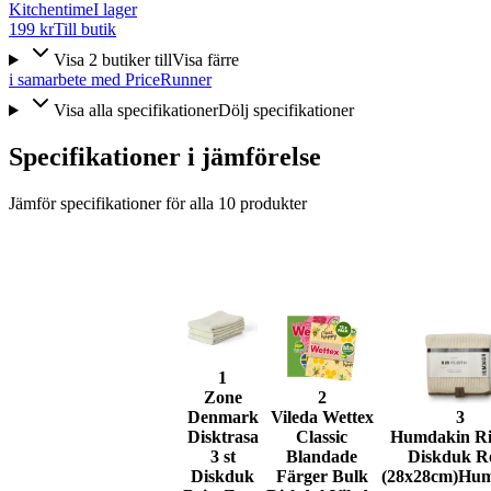
Kitchentime
I lager
199 kr
Till butik
Visa
2
butiker
till
Visa färre
i samarbete med PriceRunner
Visa alla specifikationer
Dölj specifikationer
Specifikationer i jämförelse
Jämför specifikationer för alla
10
produkter
1
Zone
2
Denmark
Vileda Wettex
3
Disktrasa
Classic
Humdakin R
3 st
Blandade
Diskduk R
Diskduk
Färger Bulk
(28x28cm)
Hum