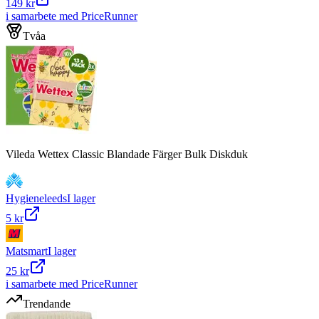
149 kr
i samarbete med PriceRunner
Tvåa
Vileda Wettex Classic Blandade Färger Bulk Diskduk
Hygieneleeds
I lager
5 kr
Matsmart
I lager
25 kr
i samarbete med PriceRunner
Trendande