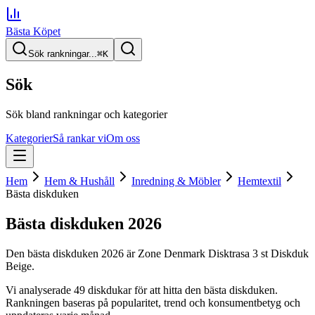
Bästa Köpet
Sök rankningar...
⌘
K
Sök
Sök bland rankningar och kategorier
Kategorier
Så rankar vi
Om oss
Hem
Hem & Hushåll
Inredning & Möbler
Hemtextil
Bästa diskduken
Bästa diskduken
2026
Den
bästa diskduken
2026
är
Zone Denmark Disktrasa 3 st Diskduk
Beige
.
Vi analyserade
49
diskdukar
för att hitta
den
bästa diskduken
.
Rankningen baseras på popularitet, trend och konsumentbetyg och