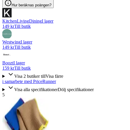
Hur beräknas poängen?
KitchenLivingDining
I lager
149 kr
Till butik
Westwing
I lager
149 kr
Till butik
Boozt
I lager
159 kr
Till butik
Visa
2
butiker
till
Visa färre
i samarbete med PriceRunner
Visa alla specifikationer
Dölj specifikationer
5