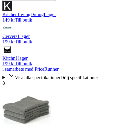
KitchenLivingDining
I lager
149 kr
Till butik
Cervera
I lager
199 kr
Till butik
Kitchn
I lager
199 kr
Till butik
i samarbete med PriceRunner
Visa alla specifikationer
Dölj specifikationer
8