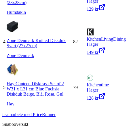
I lager
(28x28cm)
129 kr
Humdakin
KitchenLivingDining
Zone Denmark Knitted Diskduk
4
82
I lager
Svart (27x27cm)
149 kr
Zone Denmark
Hay Canteen Disktrasa Set of 2
Kitchentime
5
79
W31 x L31 cm Blue Fuchsia
I lager
Diskduk Beige, Blå, Rosa, Gul
128 kr
Hay
i samarbete med PriceRunner
Snabböversikt