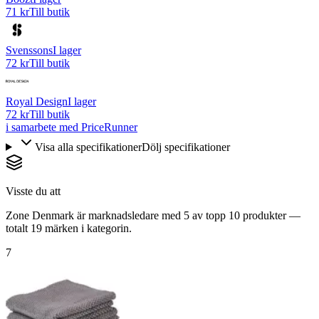
71 kr
Till butik
Svenssons
I lager
72 kr
Till butik
Royal Design
I lager
72 kr
Till butik
i samarbete med PriceRunner
Visa alla specifikationer
Dölj specifikationer
Visste du att
Zone Denmark är marknadsledare med 5 av topp 10 produkter —
totalt 19 märken i kategorin.
7