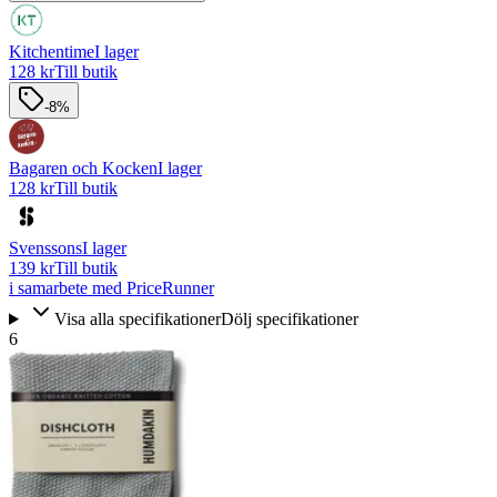
Kitchentime
I lager
128 kr
Till butik
-8%
Bagaren och Kocken
I lager
128 kr
Till butik
Svenssons
I lager
139 kr
Till butik
i samarbete med PriceRunner
Visa alla specifikationer
Dölj specifikationer
6