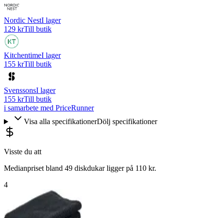
Nordic Nest
I lager
129 kr
Till butik
Kitchentime
I lager
155 kr
Till butik
Svenssons
I lager
155 kr
Till butik
i samarbete med PriceRunner
Visa alla specifikationer
Dölj specifikationer
Visste du att
Medianpriset bland 49 diskdukar ligger på 110 kr.
4