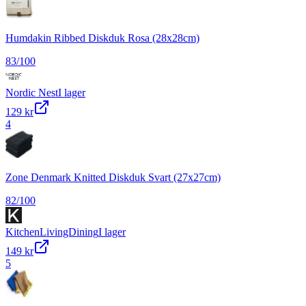
Humdakin Ribbed Diskduk Rosa (28x28cm)
83
/100
Nordic Nest
I lager
129 kr
4
Zone Denmark Knitted Diskduk Svart (27x27cm)
82
/100
KitchenLivingDining
I lager
149 kr
5