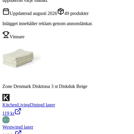
uppdateras varje månad.
Uppdaterad
augusti 2026
49
produkter
Inlägget innehåller reklam genom annonslänkar.
Vinnare
Zone Denmark Disktrasa 3 st Diskduk Beige
KitchenLivingDining
I lager
119 kr
Westwing
I lager