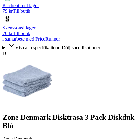
Kitchentime
I lager
79 kr
Till butik
Svenssons
I lager
79 kr
Till butik
i samarbete med PriceRunner
Visa alla specifikationer
Dölj specifikationer
10
Zone Denmark Disktrasa 3 Pack Diskduk
Blå
Zone Denmark