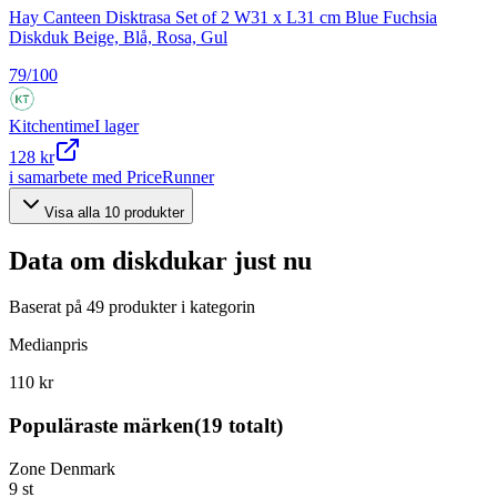
Hay Canteen Disktrasa Set of 2 W31 x L31 cm Blue Fuchsia
Diskduk Beige, Blå, Rosa, Gul
79
/100
Kitchentime
I lager
128 kr
i samarbete med PriceRunner
Visa alla
10
produkter
Data om
diskdukar
just nu
Baserat på
49
produkter i kategorin
Medianpris
110 kr
Populäraste märken
(
19
totalt)
Zone Denmark
9
st