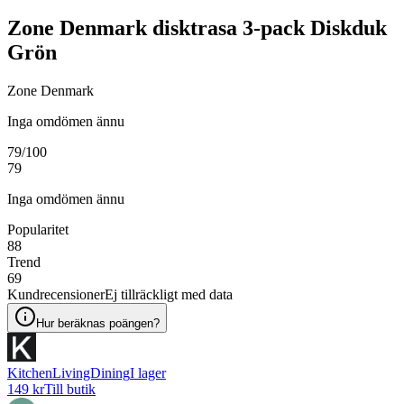
Zone Denmark disktrasa 3-pack Diskduk
Grön
Zone Denmark
Inga omdömen ännu
79
/100
79
Inga omdömen ännu
Popularitet
88
Trend
69
Kundrecensioner
Ej tillräckligt med data
Hur beräknas poängen?
KitchenLivingDining
I lager
149 kr
Till butik