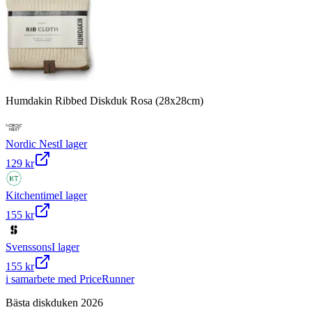
Humdakin Ribbed Diskduk Rosa (28x28cm)
Nordic Nest
I lager
129 kr
Kitchentime
I lager
155 kr
Svenssons
I lager
155 kr
i samarbete med PriceRunner
Bästa diskduken 2026