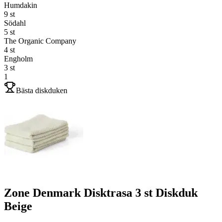
Humdakin
9
st
Södahl
5
st
The Organic Company
4
st
Engholm
3
st
1
Bästa diskduken
Zone Denmark Disktrasa 3 st Diskduk
Beige