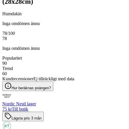
(28x28cm)
Humdakin
Inga omdömen ännu
78
/100
78
Inga omdömen ännu
Popularitet
90
Trend
60
Kundrecensioner
Ej tillräckligt med data
Hur beräknas poängen?
Nordic Nest
I lager
75 kr
Till butik
Lägsta pris 3 mån