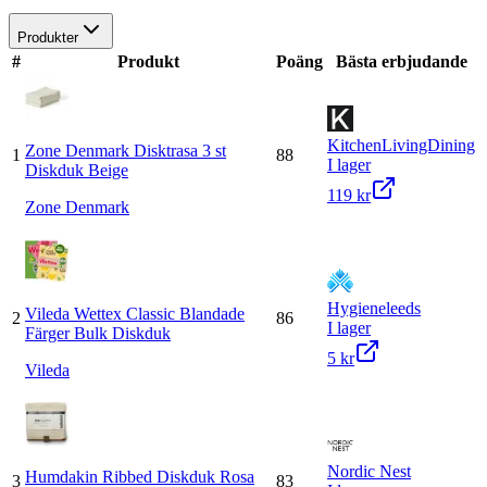
Produkter
#
Produkt
Poäng
Bästa erbjudande
KitchenLivingDining
Zone Denmark Disktrasa 3 st
1
88
I lager
Diskduk Beige
119 kr
Zone Denmark
Hygieneleeds
Vileda Wettex Classic Blandade
2
86
I lager
Färger Bulk Diskduk
5 kr
Vileda
Nordic Nest
Humdakin Ribbed Diskduk Rosa
3
83