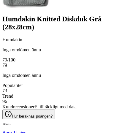
Humdakin Knitted Diskduk Grå
(28x28cm)
Humdakin
Inga omdömen ännu
79
/100
79
Inga omdömen ännu
Popularitet
73
Trend
96
Kundrecensioner
Ej tillräckligt med data
Hur beräknas poängen?
Boozt
I lager