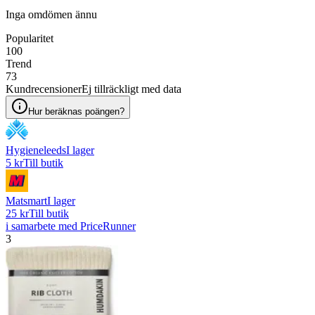
Inga omdömen ännu
Popularitet
100
Trend
73
Kundrecensioner
Ej tillräckligt med data
Hur beräknas poängen?
Hygieneleeds
I lager
5 kr
Till butik
Matsmart
I lager
25 kr
Till butik
i samarbete med PriceRunner
3