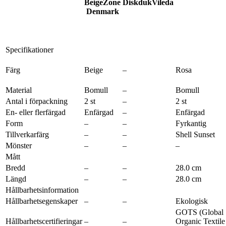
Beige
Zone
Diskduk
Vileda
Denmark
Specifikationer
Färg
Beige
–
Rosa
Material
Bomull
–
Bomull
Antal i förpackning
2 st
–
2 st
En- eller flerfärgad
Enfärgad
–
Enfärgad
Form
–
–
Fyrkantig
Tillverkarfärg
–
–
Shell Sunset
Mönster
–
–
–
Mått
Bredd
–
–
28.0 cm
Längd
–
–
28.0 cm
Hållbarhetsinformation
Hållbarhetsegenskaper
–
–
Ekologisk
GOTS (Global
Hållbarhetscertifieringar
–
–
Organic Textile