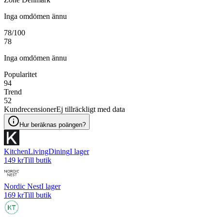
Inga omdömen ännu
78
/100
78
Inga omdömen ännu
Popularitet
94
Trend
52
Kundrecensioner
Ej tillräckligt med data
Hur beräknas poängen?
KitchenLivingDining
I lager
149 kr
Till butik
Nordic Nest
I lager
169 kr
Till butik