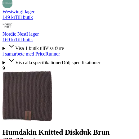
Westwing
I lager
149 kr
Till butik
Nordic Nest
I lager
169 kr
Till butik
Visa
1
butik
till
Visa färre
i samarbete med PriceRunner
Visa alla specifikationer
Dölj specifikationer
9
Humdakin Knitted Diskduk Brun