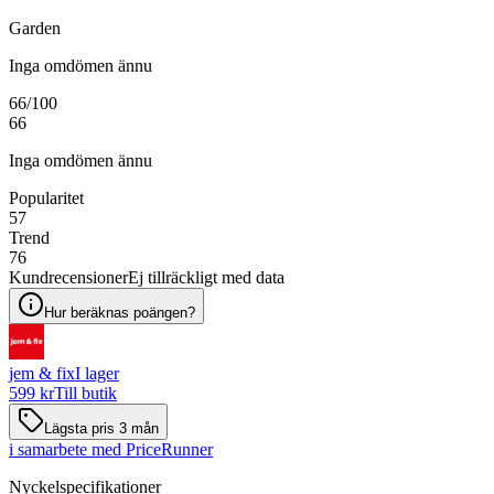
Garden
Inga omdömen ännu
66
/100
66
Inga omdömen ännu
Popularitet
57
Trend
76
Kundrecensioner
Ej tillräckligt med data
Hur beräknas poängen?
jem & fix
I lager
599 kr
Till butik
Lägsta pris 3 mån
i samarbete med PriceRunner
Nyckelspecifikationer