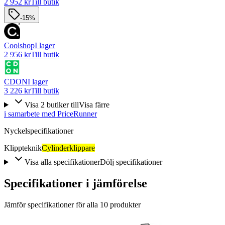
2 952 kr
Till butik
-15%
Coolshop
I lager
2 956 kr
Till butik
CDON
I lager
3 226 kr
Till butik
Visa
2
butiker
till
Visa färre
i samarbete med PriceRunner
Nyckelspecifikationer
Klippteknik
Cylinderklippare
Visa alla specifikationer
Dölj specifikationer
Specifikationer i jämförelse
Jämför specifikationer för alla
10
produkter