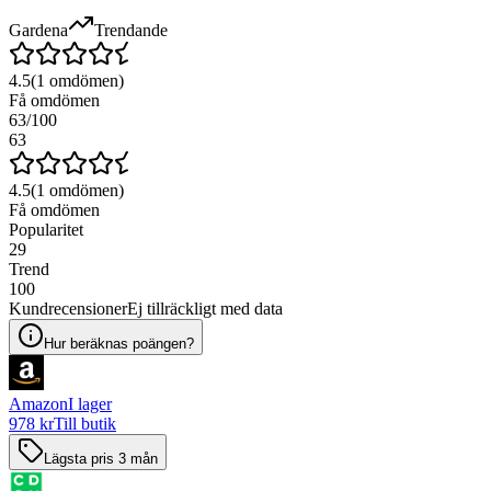
Gardena
Trendande
4.5
(
1
omdömen)
Få omdömen
63
/100
63
4.5
(
1
omdömen)
Få omdömen
Popularitet
29
Trend
100
Kundrecensioner
Ej tillräckligt med data
Hur beräknas poängen?
Amazon
I lager
978 kr
Till butik
Lägsta pris 3 mån