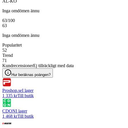
AL-KO
Inga omdömen ännu
63
/100
63
Inga omdömen ännu
Popularitet
52
Trend
71
Kundrecensioner
Ej tillräckligt med data
Hur beräknas poängen?
Proshop.se
I lager
1 335 kr
Till butik
CDON
I lager
1 468 kr
Till butik