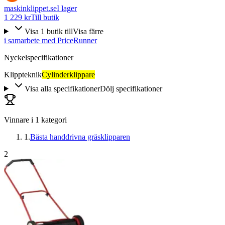
maskinklippet.se
I lager
1 229 kr
Till butik
Visa
1
butik
till
Visa färre
i samarbete med PriceRunner
Nyckelspecifikationer
Klippteknik
Cylinderklippare
Visa alla specifikationer
Dölj specifikationer
Vinnare i
1
kategori
1
.
Bästa handdrivna gräsklipparen
2