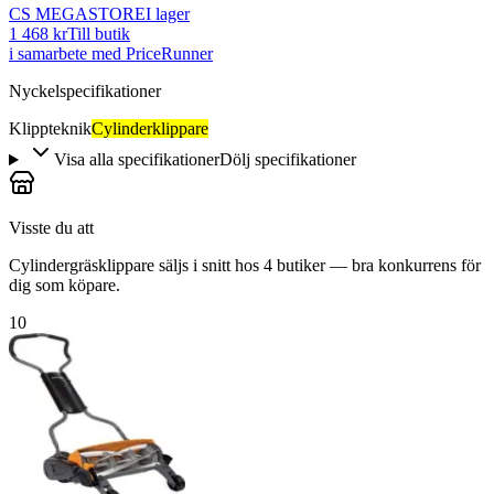
CS MEGASTORE
I lager
1 468 kr
Till butik
i samarbete med PriceRunner
Nyckelspecifikationer
Klippteknik
Cylinderklippare
Visa alla specifikationer
Dölj specifikationer
Visste du att
Cylindergräsklippare säljs i snitt hos 4 butiker — bra konkurrens för
dig som köpare.
10