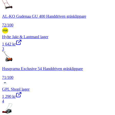
AL-KO Gudenaa GU 400 Handdriven gräsklippare
72
/100
Hylte Jakt & Lantman
I lager
1 642 kr
3
Husqvarna Exclusive 54 Handdriven gräsklippare
71
/100
GPL Shop
I lager
1 290 kr
4