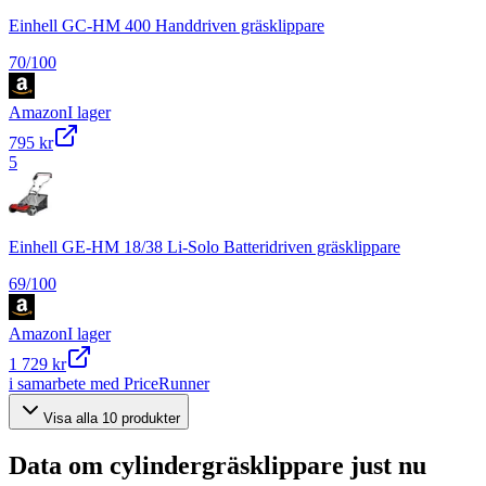
Einhell GC-HM 400 Handdriven gräsklippare
70
/100
Amazon
I lager
795 kr
5
Einhell GE-HM 18/38 Li-Solo Batteridriven gräsklippare
69
/100
Amazon
I lager
1 729 kr
i samarbete med PriceRunner
Visa alla
10
produkter
Data om
cylindergräsklippare
just nu