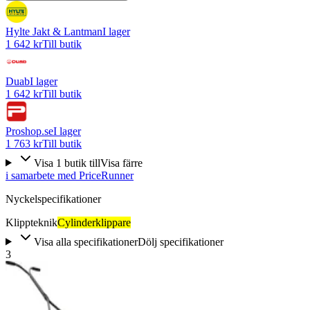
Hylte Jakt & Lantman
I lager
1 642 kr
Till butik
Duab
I lager
1 642 kr
Till butik
Proshop.se
I lager
1 763 kr
Till butik
Visa
1
butik
till
Visa färre
i samarbete med PriceRunner
Nyckelspecifikationer
Klippteknik
Cylinderklippare
Visa alla specifikationer
Dölj specifikationer
3