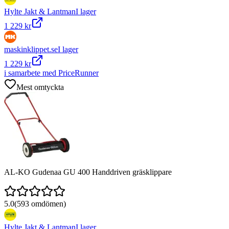
Hylte Jakt & Lantman
I lager
1 229 kr
maskinklippet.se
I lager
1 229 kr
i samarbete med PriceRunner
Mest omtyckta
AL-KO Gudenaa GU 400 Handdriven gräsklippare
5.0
(
593
omdömen)
Hylte Jakt & Lantman
I lager