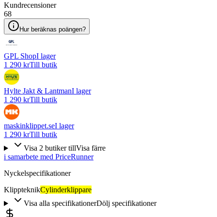
Kundrecensioner
68
Hur beräknas poängen?
GPL Shop
I lager
1 290 kr
Till butik
Hylte Jakt & Lantman
I lager
1 290 kr
Till butik
maskinklippet.se
I lager
1 290 kr
Till butik
Visa
2
butiker
till
Visa färre
i samarbete med PriceRunner
Nyckelspecifikationer
Klippteknik
Cylinderklippare
Visa alla specifikationer
Dölj specifikationer