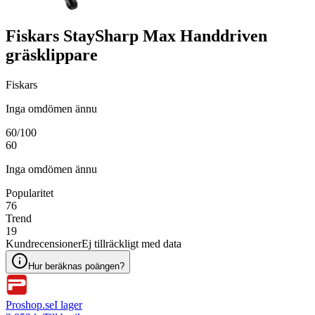
Fiskars StaySharp Max Handdriven
gräsklippare
Fiskars
Inga omdömen ännu
60
/100
60
Inga omdömen ännu
Popularitet
76
Trend
19
Kundrecensioner
Ej tillräckligt med data
Hur beräknas poängen?
Proshop.se
I lager