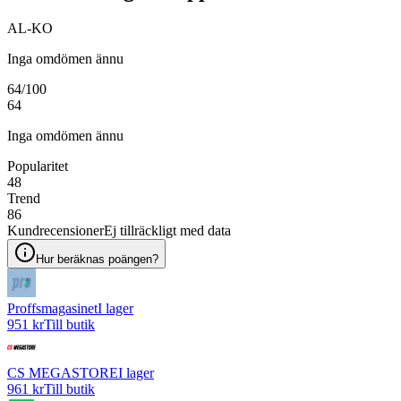
AL-KO
Inga omdömen ännu
64
/100
64
Inga omdömen ännu
Popularitet
48
Trend
86
Kundrecensioner
Ej tillräckligt med data
Hur beräknas poängen?
Proffsmagasinet
I lager
951 kr
Till butik
CS MEGASTORE
I lager
961 kr
Till butik