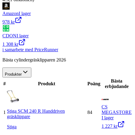
Amazon
I lager
978 kr
CDON
I lager
1 308 kr
i samarbete med PriceRunner
Bästa cylindergräsklipparen 2026
Produkter
Bästa
#
Produkt
Poäng
erbjudande
CS
Stiga SCM 240 R Handdriven
1
84
MEGASTORE
gräsklippare
I lager
1 227 kr
Stiga