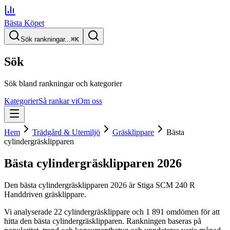
Bästa Köpet
Sök rankningar...
⌘
K
Sök
Sök bland rankningar och kategorier
Kategorier
Så rankar vi
Om oss
Hem
Trädgård & Utemiljö
Gräsklippare
Bästa
cylindergräsklipparen
Bästa cylindergräsklipparen
2026
Den
bästa cylindergräsklipparen
2026
är
Stiga SCM 240 R
Handdriven gräsklippare
.
Vi analyserade
22
cylindergräsklippare
och 1 891 omdömen
för att
hitta
den
bästa cylindergräsklipparen
. Rankningen baseras på