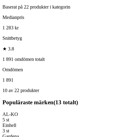
Baserat på
22
produkter i kategorin
Medianpris
1 283 kr
Snittbetyg
★ 3.8
1 891 omdömen totalt
Omdömen
1 891
10 av 22 produkter
Populäraste märken
(
13
totalt)
AL-KO
5
st
Einhell
3
st
Gardena