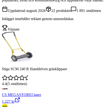
popularitet, trend och konsumentbetyg och uppdateras varje månad.
Uppdaterad
augusti 2026
22
produkter
1 891
omdömen
Inlägget innehåller reklam genom annonslänkar.
Vinnare
Stiga SCM 240 R Handdriven gräsklippare
4.4
(
5
omdömen)
CS MEGASTORE
I lager
1 227 kr