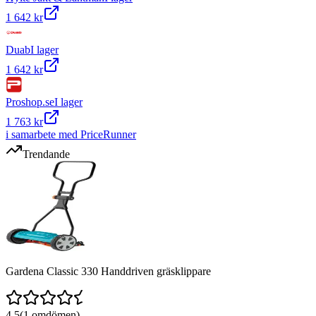
1 642 kr
Duab
I lager
1 642 kr
Proshop.se
I lager
1 763 kr
i samarbete med PriceRunner
Trendande
Gardena Classic 330 Handdriven gräsklippare
4.5
(
1
omdömen)