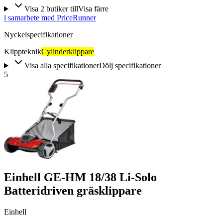
Visa
2
butiker
till
Visa färre
i samarbete med PriceRunner
Nyckelspecifikationer
Klippteknik
Cylinderklippare
Visa alla specifikationer
Dölj specifikationer
5
Einhell GE-HM 18/38 Li-Solo
Batteridriven gräsklippare
Einhell