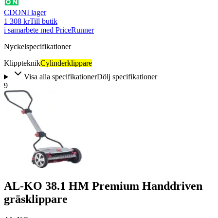
CDON
I lager
1 308 kr
Till butik
i samarbete med PriceRunner
Nyckelspecifikationer
Klippteknik
Cylinderklippare
Visa alla specifikationer
Dölj specifikationer
9
AL-KO 38.1 HM Premium Handdriven
gräsklippare