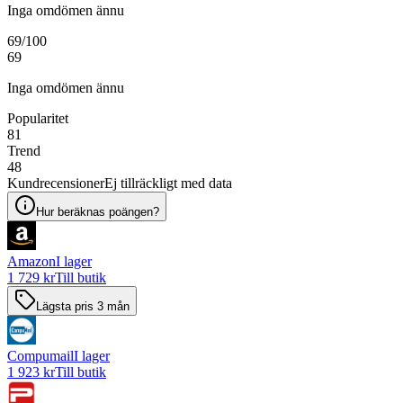
Inga omdömen ännu
69
/100
69
Inga omdömen ännu
Popularitet
81
Trend
48
Kundrecensioner
Ej tillräckligt med data
Hur beräknas poängen?
Amazon
I lager
1 729 kr
Till butik
Lägsta pris 3 mån
Compumail
I lager
1 923 kr
Till butik