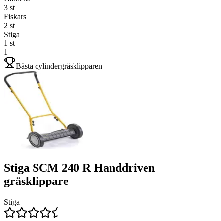
3
st
Fiskars
2
st
Stiga
1
st
1
Bästa cylindergräsklipparen
Stiga SCM 240 R Handdriven
gräsklippare
Stiga