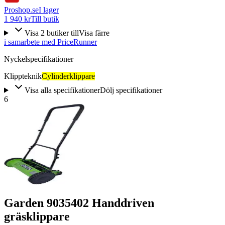
Proshop.se
I lager
1 940 kr
Till butik
Visa
2
butiker
till
Visa färre
i samarbete med PriceRunner
Nyckelspecifikationer
Klippteknik
Cylinderklippare
Visa alla specifikationer
Dölj specifikationer
6
Garden 9035402 Handdriven
gräsklippare