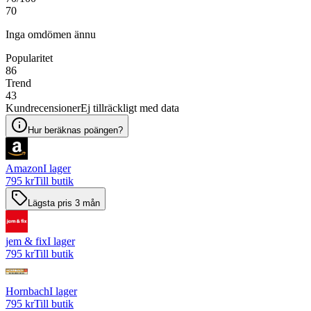
70
Inga omdömen ännu
Popularitet
86
Trend
43
Kundrecensioner
Ej tillräckligt med data
Hur beräknas poängen?
Amazon
I lager
795 kr
Till butik
Lägsta pris 3 mån
jem & fix
I lager
795 kr
Till butik
Hornbach
I lager
795 kr
Till butik