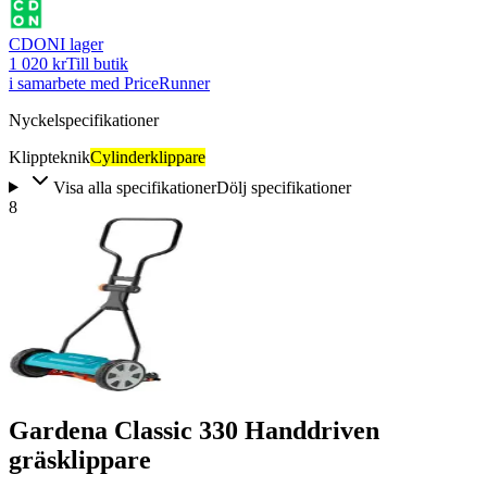
CDON
I lager
1 020 kr
Till butik
i samarbete med PriceRunner
Nyckelspecifikationer
Klippteknik
Cylinderklippare
Visa alla specifikationer
Dölj specifikationer
8
Gardena Classic 330 Handdriven
gräsklippare