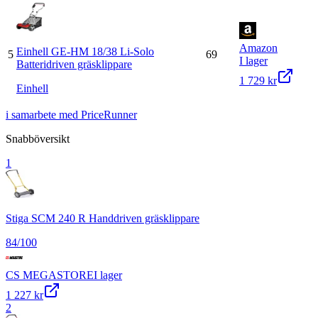
Amazon
Einhell GE-HM 18/38 Li-Solo
5
69
I lager
Batteridriven gräsklippare
1 729 kr
Einhell
i samarbete med PriceRunner
Snabböversikt
1
Stiga SCM 240 R Handdriven gräsklippare
84
/100
CS MEGASTORE
I lager
1 227 kr
2