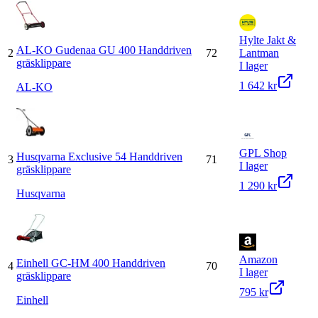
Hylte Jakt &
AL-KO Gudenaa GU 400 Handdriven
2
72
Lantman
gräsklippare
I lager
1 642 kr
AL-KO
GPL Shop
Husqvarna Exclusive 54 Handdriven
3
71
I lager
gräsklippare
1 290 kr
Husqvarna
Amazon
Einhell GC-HM 400 Handdriven
4
70
I lager
gräsklippare
795 kr
Einhell