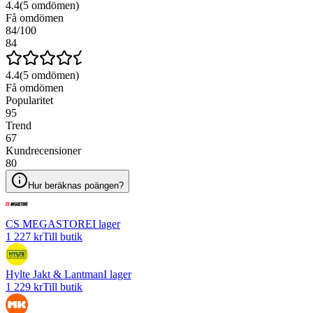
4.4
(
5
omdömen)
Få omdömen
84
/100
84
4.4
(
5
omdömen)
Få omdömen
Popularitet
95
Trend
67
Kundrecensioner
80
Hur beräknas poängen?
CS MEGASTORE
I lager
1 227 kr
Till butik
Hylte Jakt & Lantman
I lager
1 229 kr
Till butik