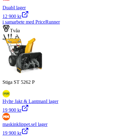
Duab
I lager
12 900 kr
i samarbete med PriceRunner
Tvåa
Stiga ST 5262 P
Hylte Jakt & Lantman
I lager
19 900 kr
maskinklippet.se
I lager
19 900 kr