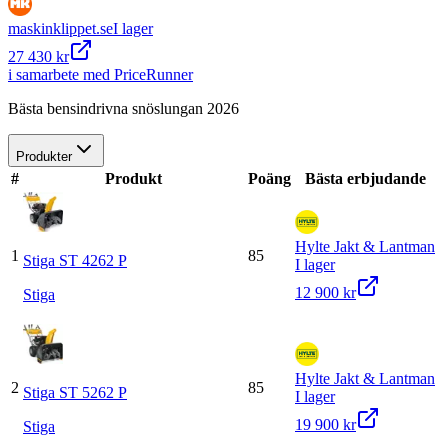
maskinklippet.se
I lager
27 430 kr
i samarbete med PriceRunner
Bästa bensindrivna snöslungan 2026
Produkter
#
Produkt
Poäng
Bästa erbjudande
Hylte Jakt & Lantman
1
85
Stiga ST 4262 P
I lager
12 900 kr
Stiga
Hylte Jakt & Lantman
2
85
Stiga ST 5262 P
I lager
19 900 kr
Stiga