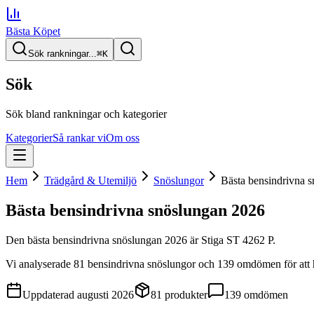
Bästa Köpet
Sök rankningar...
⌘
K
Sök
Sök bland rankningar och kategorier
Kategorier
Så rankar vi
Om oss
Hem
Trädgård & Utemiljö
Snöslungor
Bästa bensindrivna 
Bästa bensindrivna snöslungan
2026
Den
bästa bensindrivna snöslungan
2026
är
Stiga ST 4262 P
.
Vi analyserade
81
bensindrivna snöslungor
och 139 omdömen
för att 
Uppdaterad
augusti 2026
81
produkter
139
omdömen