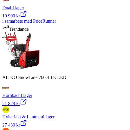
Duab
I lager
19 900 kr
i samarbete med PriceRunner
Trendande
AL-KO SnowLine 760.4 TE LED
Hornbach
I lager
21 829 kr
Hylte Jakt & Lantman
I lager
27 430 kr