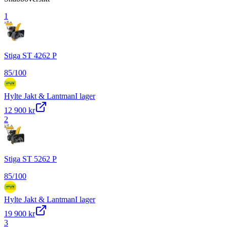
1
Stiga ST 4262 P
85
/100
Hylte Jakt & Lantman
I lager
12 900 kr
2
Stiga ST 5262 P
85
/100
Hylte Jakt & Lantman
I lager
19 900 kr
3