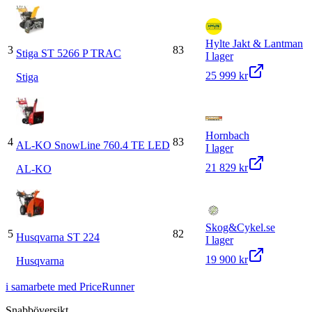
Hylte Jakt & Lantman
3
83
Stiga ST 5266 P TRAC
I lager
25 999 kr
Stiga
Hornbach
4
83
AL-KO SnowLine 760.4 TE LED
I lager
21 829 kr
AL-KO
Skog&Cykel.se
5
82
Husqvarna ST 224
I lager
19 900 kr
Husqvarna
i samarbete med PriceRunner
Snabböversikt