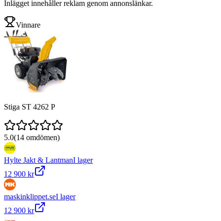
Inlägget innehåller reklam genom annonslänkar.
Vinnare
Stiga ST 4262 P
5.0
(
14
omdömen)
Hylte Jakt & Lantman
I lager
12 900 kr
maskinklippet.se
I lager
12 900 kr