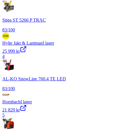
Stiga ST 5266 P TRAC
83
/100
Hylte Jakt & Lantman
I lager
25 999 kr
4
AL-KO SnowLine 760.4 TE LED
83
/100
Hornbach
I lager
21 829 kr
5