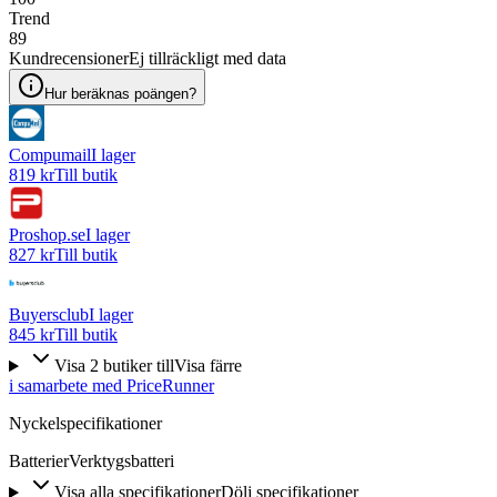
Trend
89
Kundrecensioner
Ej tillräckligt med data
Hur beräknas poängen?
Compumail
I lager
819 kr
Till butik
Proshop.se
I lager
827 kr
Till butik
Buyersclub
I lager
845 kr
Till butik
Visa
2
butiker
till
Visa färre
i samarbete med PriceRunner
Nyckelspecifikationer
Batterier
Verktygsbatteri
Visa alla specifikationer
Dölj specifikationer