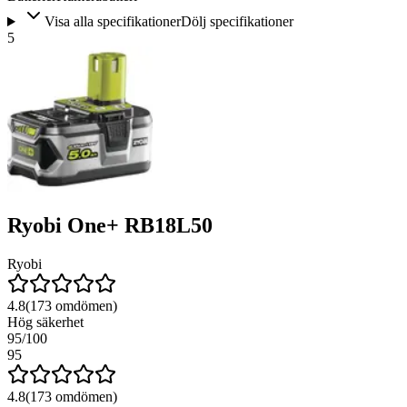
Visa alla specifikationer
Dölj specifikationer
5
Ryobi One+ RB18L50
Ryobi
4.8
(
173
omdömen)
Hög säkerhet
95
/100
95
4.8
(
173
omdömen)