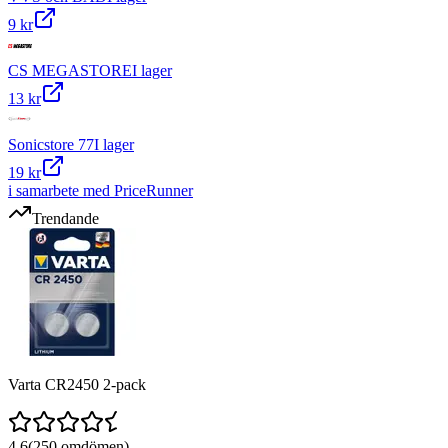
9 kr
CS MEGASTORE
I lager
13 kr
Sonicstore 77
I lager
19 kr
i samarbete med PriceRunner
Trendande
Varta CR2450 2-pack
4.6
(
250
omdömen)