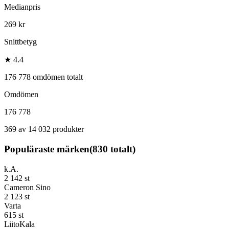
Medianpris
269 kr
Snittbetyg
★ 4.4
176 778 omdömen totalt
Omdömen
176 778
369 av 14 032 produkter
Populäraste märken
(
830
totalt)
k.A.
2 142
st
Cameron Sino
2 123
st
Varta
615
st
LiitoKala