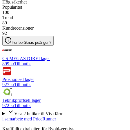
Hög säkerhet
Popularitet
100
Trend
89
Kundrecensioner
92
Hur beräknas poängen?
CS MEGASTORE
I lager
899 kr
Till butik
Proshop.se
I lager
927 kr
Till butik
Teknikproffset
I lager
972 kr
Till butik
Visa
2
butiker
till
Visa färre
i samarbete med PriceRunner
Kraftfullt extrabatteri för Ryobi-verktyg