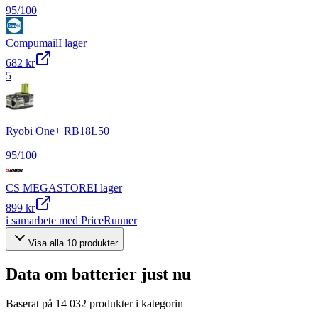
95
/100
Compumail
I lager
682 kr
5
Ryobi One+ RB18L50
95
/100
CS MEGASTORE
I lager
899 kr
i samarbete med PriceRunner
Visa alla
10
produkter
Data om
batterier
just nu
Baserat på
14 032
produkter i kategorin