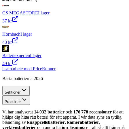
CS MEGASTORE
I lager
37 kr
Hornbach
I lager
43 kr
Batteriexperten
I lager
49 kr
i samarbete med PriceRunner
Bästa batterierna 2026
Sektioner
Produkter
Vi har analyserat
14 032 batterier
och
176 778 recensioner
för att
hjälpa dig hitta rätt batteri för rätt apparat. I vår data syns en tydlig
blandning av
knappcellsbatterier
,
kamerabatterier
,
verktygsbatterier
och andra
Li-ion-lösningar
– alltså allt från små