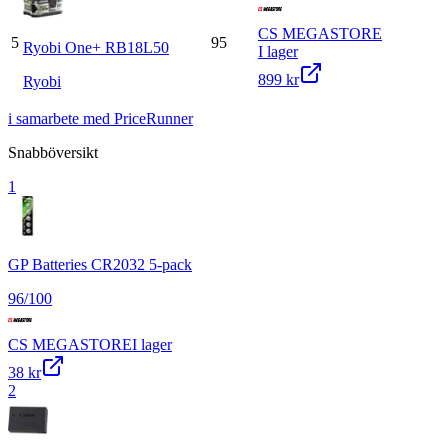
CS MEGASTORE
5
95
Ryobi One+ RB18L50
I lager
899 kr
Ryobi
i samarbete med PriceRunner
Snabböversikt
1
GP Batteries CR2032 5-pack
96
/100
CS MEGASTORE
I lager
38 kr
2