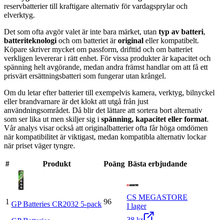
reservbatterier till kraftigare alternativ för vardagsprylar och
elverktyg.
Det som ofta avgör valet är inte bara märket, utan
typ av batteri
,
batteriteknologi
och om batteriet är
original
eller kompatibelt.
Köpare skriver mycket om passform, drifttid och om batteriet
verkligen levererar i rätt enhet. För vissa produkter är kapacitet och
spänning helt avgörande, medan andra främst handlar om att få ett
prisvärt ersättningsbatteri som fungerar utan krångel.
Om du letar efter batterier till exempelvis kamera, verktyg, bilnyckel
eller brandvarnare är det klokt att utgå från just
användningsområdet. Då blir det lättare att sortera bort alternativ
som ser lika ut men skiljer sig i
spänning, kapacitet eller format
.
Vår analys visar också att originalbatterier ofta får höga omdömen
när kompatibilitet är viktigast, medan kompatibla alternativ lockar
när priset väger tyngre.
#
Produkt
Poäng
Bästa erbjudande
CS MEGASTORE
1
96
GP Batteries CR2032 5-pack
I lager
38 kr