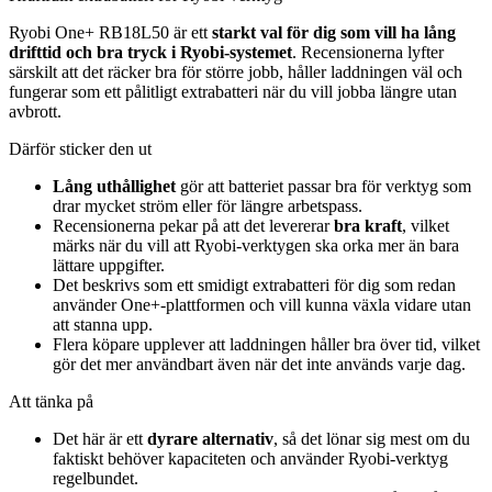
Ryobi One+ RB18L50 är ett
starkt val för dig som vill ha lång
drifttid och bra tryck i Ryobi-systemet
. Recensionerna lyfter
särskilt att det räcker bra för större jobb, håller laddningen väl och
fungerar som ett pålitligt extrabatteri när du vill jobba längre utan
avbrott.
Därför sticker den ut
Lång uthållighet
gör att batteriet passar bra för verktyg som
drar mycket ström eller för längre arbetspass.
Recensionerna pekar på att det levererar
bra kraft
, vilket
märks när du vill att Ryobi-verktygen ska orka mer än bara
lättare uppgifter.
Det beskrivs som ett smidigt extrabatteri för dig som redan
använder One+-plattformen och vill kunna växla vidare utan
att stanna upp.
Flera köpare upplever att laddningen håller bra över tid, vilket
gör det mer användbart även när det inte används varje dag.
Att tänka på
Det här är ett
dyrare alternativ
, så det lönar sig mest om du
faktiskt behöver kapaciteten och använder Ryobi-verktyg
regelbundet.