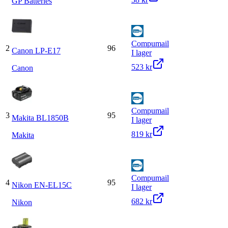
GP Batteries
Compumail
2
96
Canon LP-E17
I lager
523 kr
Canon
Compumail
3
95
Makita BL1850B
I lager
819 kr
Makita
Compumail
4
95
Nikon EN-EL15C
I lager
682 kr
Nikon