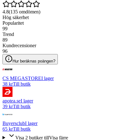
4.8
(
135
omdömen)
Hög säkerhet
Popularitet
99
Trend
89
Kundrecensioner
96
Hur beräknas poängen?
CS MEGASTORE
I lager
38 kr
Till butik
apotea.se
I lager
39 kr
Till butik
Buyersclub
I lager
65 kr
Till butik
Visa
2
butiker
till
Visa färre