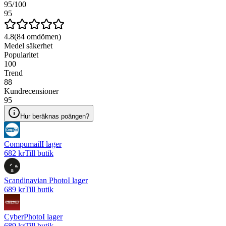
95
/100
95
4.8
(
84
omdömen)
Medel säkerhet
Popularitet
100
Trend
88
Kundrecensioner
95
Hur beräknas poängen?
Compumail
I lager
682 kr
Till butik
Scandinavian Photo
I lager
689 kr
Till butik
CyberPhoto
I lager
689 kr
Till butik