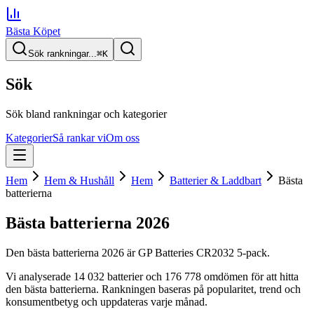
Bästa Köpet
Sök rankningar...
⌘
K
Sök
Sök bland rankningar och kategorier
Kategorier
Så rankar vi
Om oss
Hem
Hem & Hushåll
Hem
Batterier & Laddbart
Bästa
batterierna
Bästa batterierna
2026
Den
bästa batterierna
2026
är
GP Batteries CR2032 5-pack
.
Vi analyserade
14 032
batterier
och 176 778 omdömen
för att hitta
den
bästa batterierna
. Rankningen baseras på popularitet, trend och
konsumentbetyg och uppdateras varje månad.