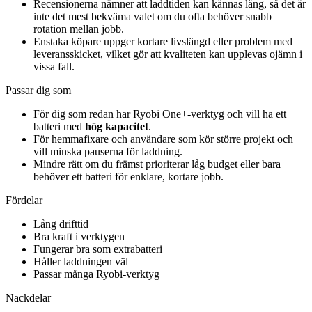
Recensionerna nämner att laddtiden kan kännas lång, så det är
inte det mest bekväma valet om du ofta behöver snabb
rotation mellan jobb.
Enstaka köpare uppger kortare livslängd eller problem med
leveransskicket, vilket gör att kvaliteten kan upplevas ojämn i
vissa fall.
Passar dig som
För dig som redan har Ryobi One+-verktyg och vill ha ett
batteri med
hög kapacitet
.
För hemmafixare och användare som kör större projekt och
vill minska pauserna för laddning.
Mindre rätt om du främst prioriterar låg budget eller bara
behöver ett batteri för enklare, kortare jobb.
Fördelar
Lång drifttid
Bra kraft i verktygen
Fungerar bra som extrabatteri
Håller laddningen väl
Passar många Ryobi-verktyg
Nackdelar