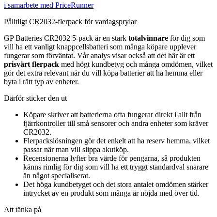
i samarbete med PriceRunner
Pålitligt CR2032-flerpack för vardagsprylar
GP Batteries CR2032 5-pack är en stark
totalvinnare
för dig som
vill ha ett vanligt knappcellsbatteri som många köpare upplever
fungerar som förväntat. Vår analys visar också att det här är ett
prisvärt flerpack
med högt kundbetyg och många omdömen, vilket
gör det extra relevant när du vill köpa batterier att ha hemma eller
byta i rätt typ av enheter.
Därför sticker den ut
Köpare skriver att batterierna ofta fungerar direkt i allt från
fjärrkontroller till små sensorer och andra enheter som kräver
CR2032.
Flerpackslösningen gör det enkelt att ha reserv hemma, vilket
passar när man vill slippa akutköp.
Recensionerna lyfter bra värde för pengarna, så produkten
känns rimlig för dig som vill ha ett tryggt standardval snarare
än något specialiserat.
Det höga kundbetyget och det stora antalet omdömen stärker
intrycket av en produkt som många är nöjda med över tid.
Att tänka på