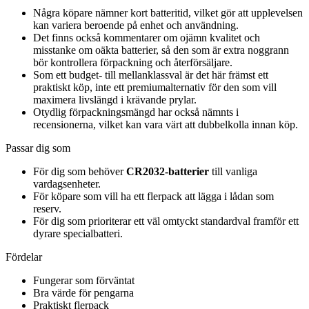
Några köpare nämner kort batteritid, vilket gör att upplevelsen
kan variera beroende på enhet och användning.
Det finns också kommentarer om ojämn kvalitet och
misstanke om oäkta batterier, så den som är extra noggrann
bör kontrollera förpackning och återförsäljare.
Som ett budget- till mellanklassval är det här främst ett
praktiskt köp, inte ett premiumalternativ för den som vill
maximera livslängd i krävande prylar.
Otydlig förpackningsmängd har också nämnts i
recensionerna, vilket kan vara värt att dubbelkolla innan köp.
Passar dig som
För dig som behöver
CR2032-batterier
till vanliga
vardagsenheter.
För köpare som vill ha ett flerpack att lägga i lådan som
reserv.
För dig som prioriterar ett väl omtyckt standardval framför ett
dyrare specialbatteri.
Fördelar
Fungerar som förväntat
Bra värde för pengarna
Praktiskt flerpack