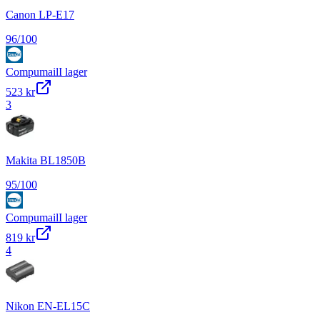
Canon LP-E17
96
/100
Compumail
I lager
523 kr
3
Makita BL1850B
95
/100
Compumail
I lager
819 kr
4
Nikon EN-EL15C