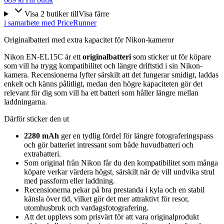
Visa
2
butiker
till
Visa färre
i samarbete med PriceRunner
Originalbatteri med extra kapacitet för Nikon-kameror
Nikon EN-EL15C är ett
originalbatteri
som sticker ut för köpare
som vill ha trygg kompatibilitet och längre driftstid i sin Nikon-
kamera. Recensionerna lyfter särskilt att det fungerar smidigt, laddas
enkelt och känns pålitligt, medan den högre kapaciteten gör det
relevant för dig som vill ha ett batteri som håller längre mellan
laddningarna.
Därför sticker den ut
2280 mAh
ger en tydlig fördel för längre fotograferingspass
och gör batteriet intressant som både huvudbatteri och
extrabatteri.
Som original från Nikon får du den kompatibilitet som många
köpare verkar värdera högst, särskilt när de vill undvika strul
med passform eller laddning.
Recensionerna pekar på bra prestanda i kyla och en stabil
känsla över tid, vilket gör det mer attraktivt för resor,
utomhusbruk och vardagsfotografering.
Att det upplevs som prisvärt för att vara originalprodukt