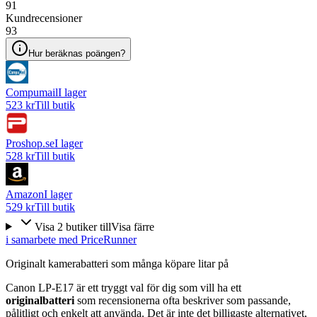
91
Kundrecensioner
93
Hur beräknas poängen?
Compumail
I lager
523 kr
Till butik
Proshop.se
I lager
528 kr
Till butik
Amazon
I lager
529 kr
Till butik
Visa
2
butiker
till
Visa färre
i samarbete med PriceRunner
Originalt kamerabatteri som många köpare litar på
Canon LP-E17 är ett tryggt val för dig som vill ha ett
originalbatteri
som recensionerna ofta beskriver som passande,
pålitligt och enkelt att använda. Det är inte det billigaste alternativet,