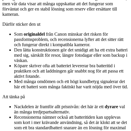
men vår data visar att många uppskattar att det fungerar som
förväntat och ger en stabil lösning som reserv eller ersättare till
kameran.
Därför sticker den ut
Som
originaldel
från Canon minskar det risken för
passformsproblem, och recensionerna lyfter att det sitter rätt
och fungerar direkt i kompatibla kameror.
Den lätta konstruktionen gör det smidigt att ha ett extra batteri
med sig, särskilt för resor, längre fotodagar eller som backup i
väskan.
Köpare skriver ofta att batteriet levererar bra batteritid i
praktiken och att laddningen går snabbt nog för att passa ett
aktivt fotande.
Med många omdömen och ett högt kundbetyg signalerar det
här ett batteri som många faktiskt har varit nöjda med över tid.
Att tänka på
Nackdelen är framför allt prisnivån: det här är ett
dyrare
val
än många tredjepartsalternativ.
Recensionerna nämner också att batteritiden kan upplevas
som kort i mer krävande användning, så det är klokt att se det
som ett bra standardbatteri snarare än en lösning för maximal