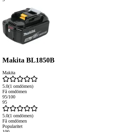
Makita BL1850B
Makita
5.0
(
1
omdömen)
Få omdömen
95
/100
95
5.0
(
1
omdömen)
Få omdömen
Popularitet
100