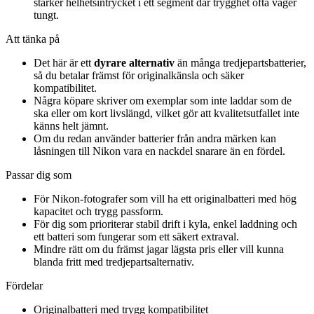
stärker helhetsintrycket i ett segment där trygghet ofta väger
tungt.
Att tänka på
Det här är ett
dyrare alternativ
än många tredjepartsbatterier,
så du betalar främst för originalkänsla och säker
kompatibilitet.
Några köpare skriver om exemplar som inte laddar som de
ska eller om kort livslängd, vilket gör att kvalitetsutfallet inte
känns helt jämnt.
Om du redan använder batterier från andra märken kan
låsningen till Nikon vara en nackdel snarare än en fördel.
Passar dig som
För Nikon-fotografer som vill ha ett originalbatteri med hög
kapacitet och trygg passform.
För dig som prioriterar stabil drift i kyla, enkel laddning och
ett batteri som fungerar som ett säkert extraval.
Mindre rätt om du främst jagar lägsta pris eller vill kunna
blanda fritt med tredjepartsalternativ.
Fördelar
Originalbatteri med trygg kompatibilitet