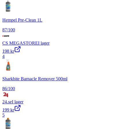
Hempel Pre-Clean 1L
87
/100
CS MEGASTORE
I lager
198 kr
4
Sharkbite Barnacle Remover 500ml
86
/100
24.se
I lager
199 kr
5