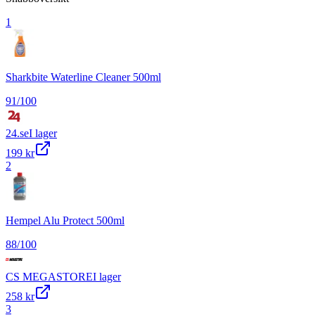
1
Sharkbite Waterline Cleaner 500ml
91
/100
24.se
I lager
199 kr
2
Hempel Alu Protect 500ml
88
/100
CS MEGASTORE
I lager
258 kr
3