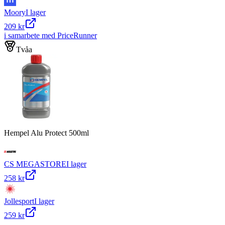
Moory
I lager
209 kr
i samarbete med PriceRunner
Tvåa
Hempel Alu Protect 500ml
CS MEGASTORE
I lager
258 kr
Jollesport
I lager
259 kr