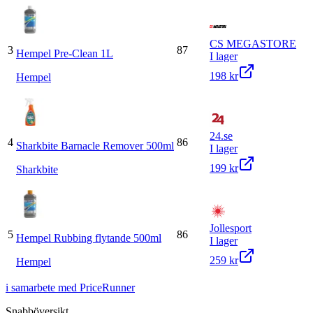
CS MEGASTORE
3
87
Hempel Pre-Clean 1L
I lager
198 kr
Hempel
24.se
4
86
Sharkbite Barnacle Remover 500ml
I lager
199 kr
Sharkbite
Jollesport
5
86
Hempel Rubbing flytande 500ml
I lager
259 kr
Hempel
i samarbete med PriceRunner
Snabböversikt