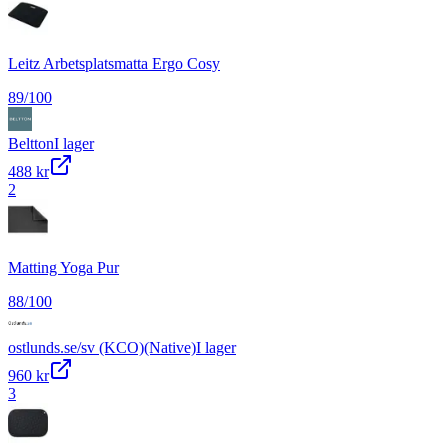
Leitz Arbetsplatsmatta Ergo Cosy
89
/100
Beltton
I lager
488 kr
2
Matting Yoga Pur
88
/100
ostlunds.se/sv (KCO)(Native)
I lager
960 kr
3