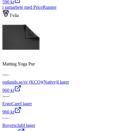
590 kr
i samarbete med PriceRunner
Tvåa
Matting Yoga Pur
ostlunds.se/sv (KCO)(Native)
I lager
960 kr
ErgoCare
I lager
960 kr
Buyersclub
I lager