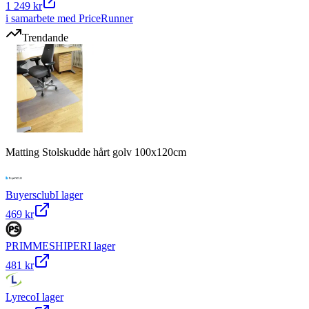
1 249 kr
i samarbete med PriceRunner
Trendande
Matting Stolskudde hårt golv 100x120cm
Buyersclub
I lager
469 kr
PRIMMESHIPER
I lager
481 kr
Lyreco
I lager