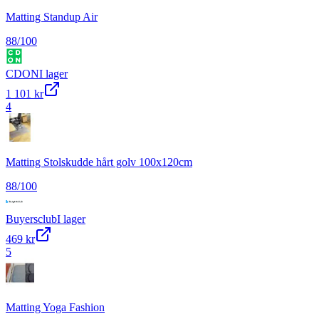
Matting Standup Air
88
/100
CDON
I lager
1 101 kr
4
Matting Stolskudde hårt golv 100x120cm
88
/100
Buyersclub
I lager
469 kr
5
Matting Yoga Fashion