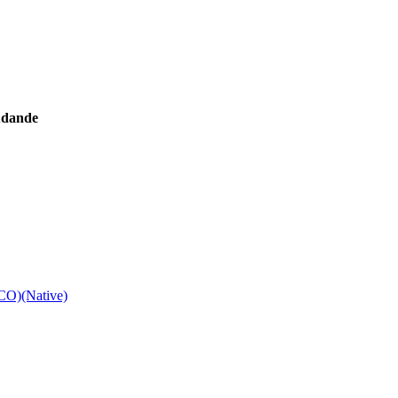
udande
KCO)(Native)