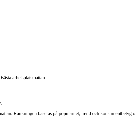
Bästa arbetsplatsmattan
y
.
mattan
. Rankningen baseras på popularitet, trend och konsumentbetyg 